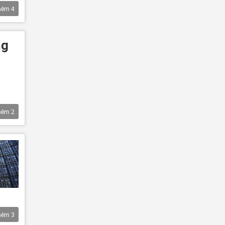
hêm
4
ng
hêm
2
hêm
3