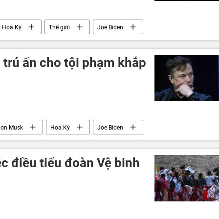
Hoa Kỳ
Thế giới
Joe Biden
 trú ẩn cho tội phạm khắp
lon Musk
Hoa Kỳ
Joe Biden
ệc điều tiểu đoàn Vệ binh