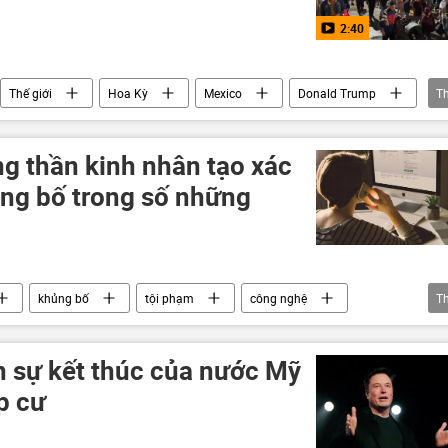
2:40
Thế giới
Hoa Kỳ
Mexico
Donald Trump
T
g thần kinh nhân tạo xác
ng bố trong số những
khủng bố
tội phạm
công nghệ
T
Xã hội
 sự kết thúc của nước Mỹ
p cư