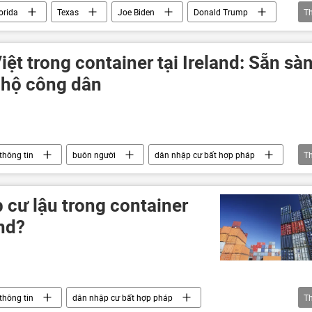
orida
Texas
Joe Biden
Donald Trump
T
ế giới
Vệ binh quốc gia
iệt trong container tại Ireland: Sẵn sà
 hộ công dân
thông tin
buôn người
dân nhập cư bất hợp pháp
T
giới
 cư lậu trong container
and?
thông tin
dân nhập cư bất hợp pháp
T