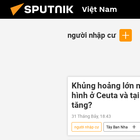
Việt Nam
người nhập cư
Khủng hoảng lớn n
hình ở Ceuta và tại
tăng?
31 Tháng Bảy, 18:43
người nhập cư
Tây Ban Nha
Morocco
thiệt mạng