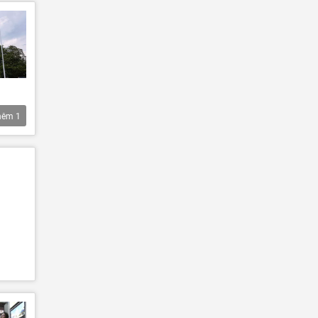
hêm
1