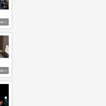
hêm
2
hêm
3