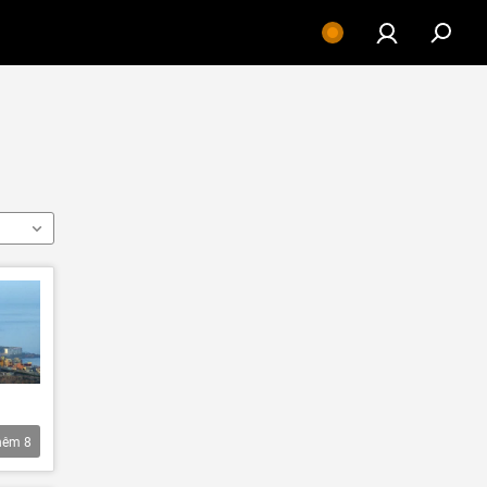
hêm
8