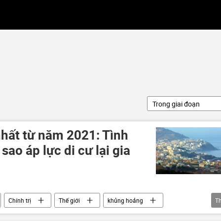
Trong giai đoạn
hất từ năm 2021: Tình
 sao áp lực di cư lại gia
Chính trị
Thế giới
khủng hoảng
T
Trung Đông
châu Phi
Phần Lan