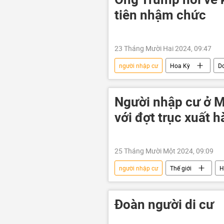
tiên nhậm chức
23 Tháng Mười Hai 2024, 09:47
người nhập cư
Hoa Kỳ
D
bầu cử Tổng thống Hoa Kỳ
n
Người nhập cư ở M
với đợt trục xuất 
25 Tháng Mười Một 2024, 09:09
người nhập cư
Thế giới
H
Đoàn người di cư