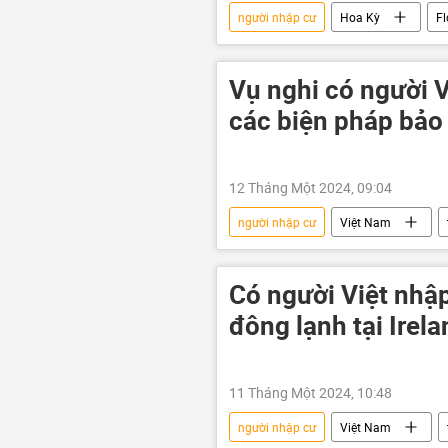
người nhập cư
Hoa Kỳ
Fl
biên giới
Mexico
Th
Vụ nghi có người V
các biện pháp bảo
12 Tháng Một 2024, 09:04
người nhập cư
Việt Nam
Bộ Ngoại giao Việt Nam
Thế 
Có người Việt nhập
đông lạnh tại Irel
11 Tháng Một 2024, 10:48
người nhập cư
Việt Nam