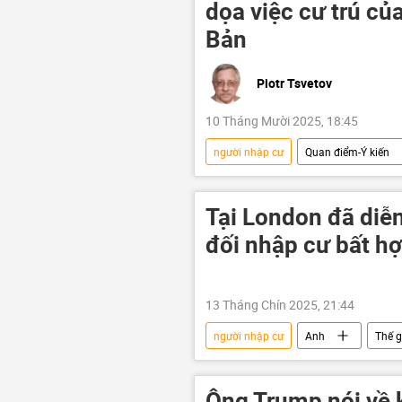
dọa việc cư trú củ
Bản
Piotr Tsvetov
10 Tháng Mười 2025, 18:45
người nhập cư
Quan điểm-Ý kiến
Xã hội
Châu Á
Nhậ
Tại London đã diễn
đối nhập cư bất h
13 Tháng Chín 2025, 21:44
người nhập cư
Anh
Thế g
Ông Trump nói về 