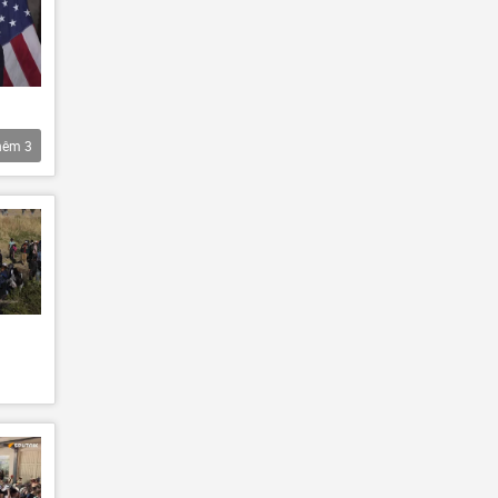
hêm
3