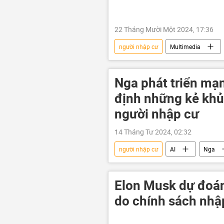
22 Tháng Mười Một 2024, 17:36
người nhập cư
Multimedia
di cư
người di cư
Nga phát triển mạn
định những kẻ khủ
người nhập cư
14 Tháng Tư 2024, 02:32
người nhập cư
AI
Nga
Thế giới
người lao động
Elon Musk dự đoán
do chính sách nhậ