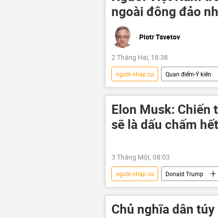
ngoài đông đảo nhấ
Piotr Tsvetov
2 Tháng Hai, 18:38
người nhập cư
Quan điểm-Ý kiến
người lao động
luật lao động
Philippines
Indonesia
Elon Musk: Chiến 
tội phạm
sẽ là dấu chấm hế
3 Tháng Một, 08:03
người nhập cư
Donald Trump
Đảng Cộng hòa
di cư
Chủ nghĩa dân túy 