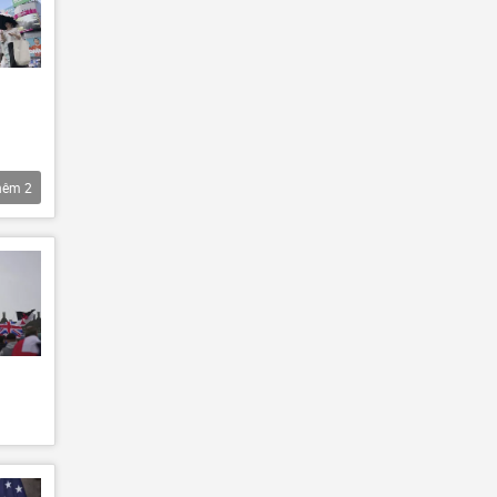
hêm
2