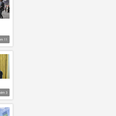
êm
11
hêm
3