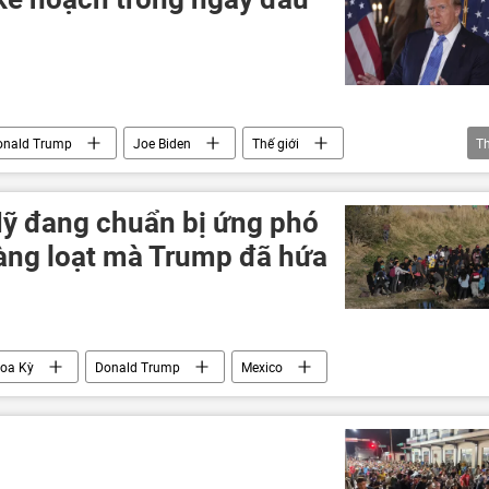
onald Trump
Joe Biden
Thế giới
T
ăng lượng
khí đốt
ỹ đang chuẩn bị ứng phó
hàng loạt mà Trump đã hứa
oa Kỳ
Donald Trump
Mexico