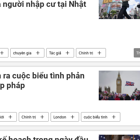
a người nhập cư tại Nhật
chuyên gia
Tác giả
Chính trị
T
t Bản
 ra cuộc biểu tình phản
ợp pháp
iới
Chính trị
London
cuộc biểu tình
kế hoạch trong ngày đầu