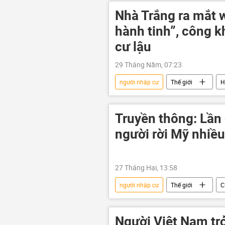
Châu Âu
Xã hội
Li
Nhà Trắng ra mắt 
hành tinh”, công k
cư lậu
29 Tháng Năm, 07:23
người nhập cư
Thế giới
H
Xã hội
Truyền thông: Lần
người rời Mỹ nhiề
27 Tháng Hai, 13:58
người nhập cư
Thế giới
C
Người Việt Nam tr