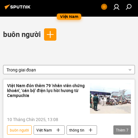
Việt Nam
buôn người
Trong giai đoạn
Việt Nam đón thêm 79 'nhân viên chứng
khoán', ‘cán bộ’ điện lực hồi hương từ
Campuchia
10 Tháng Chín 2025, 13:08
buôn người
Việt Nam
thông tin
Thêm
7