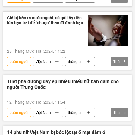
Ireland
tiền
tài sản
Pháp luật
Giả bị bán ra nước ngoài, cô gái lấy tiền
lừa bạn trai để "chuộc" thân đi đánh bạc
25 Tháng Mười Hai 2024, 14:22
buôn người
Việt Nam
thông tin
Thêm
3
lừa đảo
công an
Bộ Công an Việt Nam
Triệt phá đường dây ép nhiều thiếu nữ bán dâm cho
người Trung Quốc
12 Tháng Mười Hai 2024, 11:54
buôn người
Việt Nam
thông tin
Thêm
5
bán dâm
gái bán dâm
mua bán dâm
tội phạm
14 phụ nữ Việt Nam bị bóc lột tại ổ mại dâm ở