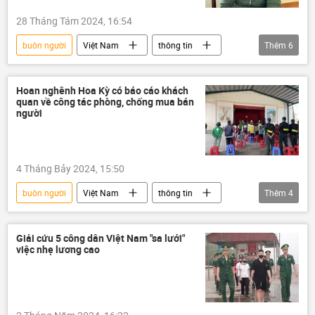
28 Tháng Tám 2024, 16:54
buôn người
Việt Nam
thông tin
Thêm
6
Pháp luật
vi phạm
công an
Bộ Công an Việt Nam
tội phạm
Hoan nghênh Hoa Kỳ có báo cáo khách
quan về công tác phòng, chống mua bán
Trẻ em
người
4 Tháng Bảy 2024, 15:50
buôn người
Việt Nam
thông tin
Thêm
4
Đảng Cộng sản Việt Nam
buôn lậu
Pháp luật
tội phạm
Giải cứu 5 công dân Việt Nam "sa lưới"
việc nhẹ lương cao