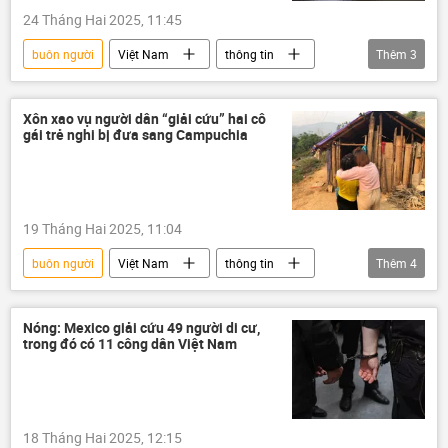
24 Tháng Hai 2025, 11:45
buôn người
Việt Nam
thông tin
Thêm
3
Pháp luật
Quốc hội
Chính sách
Xôn xao vụ người dân “giải cứu” hai cô
gái trẻ nghi bị đưa sang Campuchia
19 Tháng Hai 2025, 11:04
buôn người
Việt Nam
thông tin
Thêm
4
Trung Quốc
Campuchia
trẻ vị thành niên
Bộ Công an Việt Nam
Nóng: Mexico giải cứu 49 người di cư,
trong đó có 11 công dân Việt Nam
18 Tháng Hai 2025, 12:15