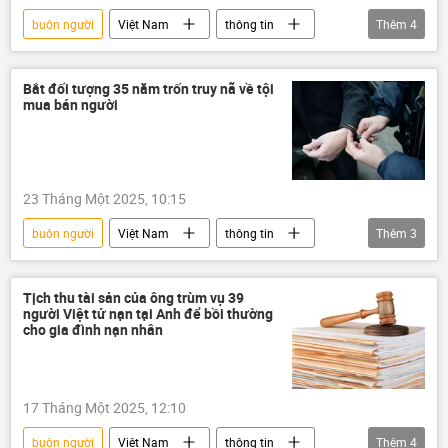
buôn người
Việt Nam
thông tin
Thêm
4
Mexico
người di cư
người tị nạn
bắt cóc
Bắt đối tượng 35 năm trốn truy nã về tội
mua bán người
23 Tháng Một 2025, 10:15
buôn người
Việt Nam
thông tin
Thêm
3
truy nã
công an
bắt giữ
Tịch thu tài sản của ông trùm vụ 39
người Việt tử nạn tại Anh để bồi thường
cho gia đình nạn nhân
17 Tháng Một 2025, 12:10
buôn người
Việt Nam
thông tin
Thêm
4