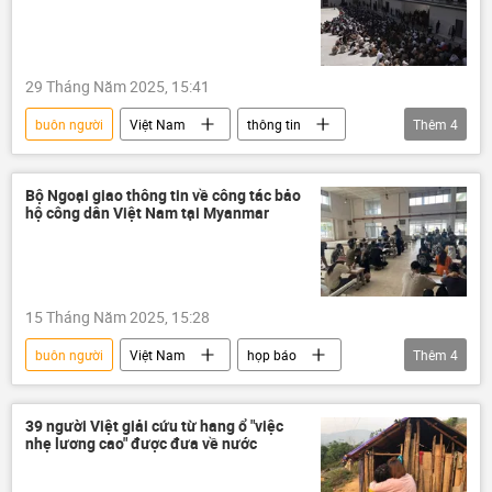
29 Tháng Năm 2025, 15:41
buôn người
Việt Nam
thông tin
Thêm
4
công dân
Anh
Bộ Ngoại giao Việt Nam
họp báo
Bộ Ngoại giao thông tin về công tác bảo
hộ công dân Việt Nam tại Myanmar
15 Tháng Năm 2025, 15:28
buôn người
Việt Nam
họp báo
Thêm
4
Bộ Ngoại giao Việt Nam
thông tin
Myanmar
Pháp luật
39 người Việt giải cứu từ hang ổ "việc
nhẹ lương cao" được đưa về nước