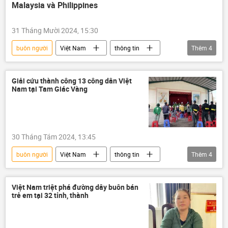
Malaysia và Philippines
Pháp luật
31 Tháng Mười 2024, 15:30
buôn người
Việt Nam
thông tin
Thêm
4
mại dâm
gái mại dâm
Bộ Ngoại giao Việt Nam
họp báo
Giải cứu thành công 13 công dân Việt
Nam tại Tam Giác Vàng
30 Tháng Tám 2024, 13:45
buôn người
Việt Nam
thông tin
Thêm
4
công an
Bộ Công an Việt Nam
Tam Giác Vàng
tội phạm
Việt Nam triệt phá đường dây buôn bán
trẻ em tại 32 tỉnh, thành