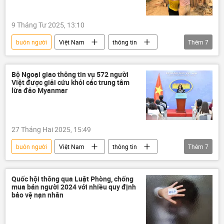
9 Tháng Tư 2025, 13:10
buôn người
Việt Nam
thông tin
Thêm
7
Bộ Ngoại giao Việt Nam
công dân
Campuchia
Myanmar
Thái Lan
Bộ Ngoại giao thông tin vụ 572 người
Việt được giải cứu khỏi các trung tâm
lừa đảo
tội phạm
lừa đảo Myanmar
27 Tháng Hai 2025, 15:49
buôn người
Việt Nam
thông tin
Thêm
7
họp báo
lừa đảo
Đông Nam Á
Myanmar
Thái Lan
Pháp luật
Quốc hội thông qua Luật Phòng, chống
mua bán người 2024 với nhiều quy định
tội phạm
bảo vệ nạn nhân