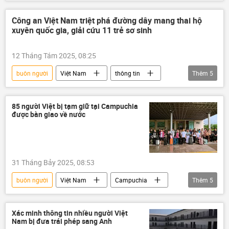
Campuchia
cấm xuất cảnh
lừa đảo
nghi phạm
vi phạm
Công an Việt Nam triệt phá đường dây mang thai hộ
xuyên quốc gia, giải cứu 11 trẻ sơ sinh
sai phạm
Pháp luật
12 Tháng Tám 2025, 08:25
buôn người
Việt Nam
thông tin
Thêm
5
phụ nữ mang thai
mang thai
Pháp luật
công an
85 người Việt bị tạm giữ tại Campuchia
được bàn giao về nước
Bộ Công an Việt Nam
31 Tháng Bảy 2025, 08:53
buôn người
Việt Nam
Campuchia
Thêm
5
lừa đảo
Pháp luật
thông tin
mạng xã hội
Thế giới
Xác minh thông tin nhiều người Việt
Nam bị đưa trái phép sang Anh