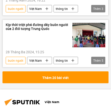
2 Tháng Năm 2024, 16:22
buôn người
Việt Nam
thông tin
Thêm
3
Xã hội
tội phạm
Pháp luật
Kịp thời triệt phá đường dây buôn người
của 2 đối tượng Trung Quốc
28 Tháng Ba 2024, 15:25
buôn người
Việt Nam
thông tin
Thêm
5
luật lao động
xuất khẩu lao động
người lao động
Pháp luật
Thêm 20 bài viết
vi phạm
Việt Nam