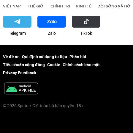
VIỆT NAM
THẾ GIỚI
CHÍNH TRỊ
KINH TẾ
ĐỜI SỐNG XÃ HỘI
Telegram
Zalo
ТikТоk
Về đề án
Qui định sử dụng tư liệu
Phản hồi
Tiêu chuẩn cộng đồng
Cookie
Chính sách bảo mật
Privacy Feedback
© 2026 Sputnik Giữ toàn bộ bản quyền. 18+