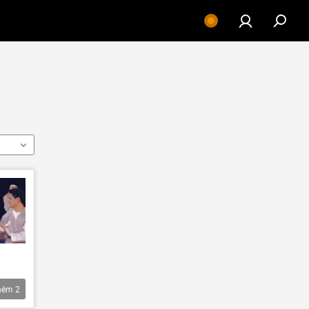
hêm
2