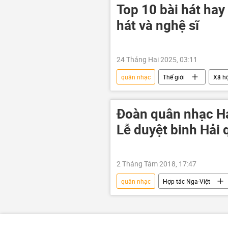
Siberia
Top 10 bài hát hay 
hát và nghệ sĩ
24 Tháng Hai 2025, 03:11
quân nhạc
Thế giới
Xã h
Buổi hoà nhạc
Đoàn quân nhạc Hả
Lễ duyệt binh Hải
2 Tháng Tám 2018, 17:47
quân nhạc
Hợp tác Nga-Việt