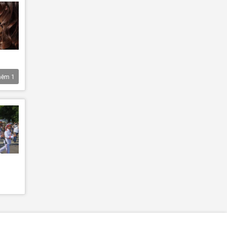
hêm
1