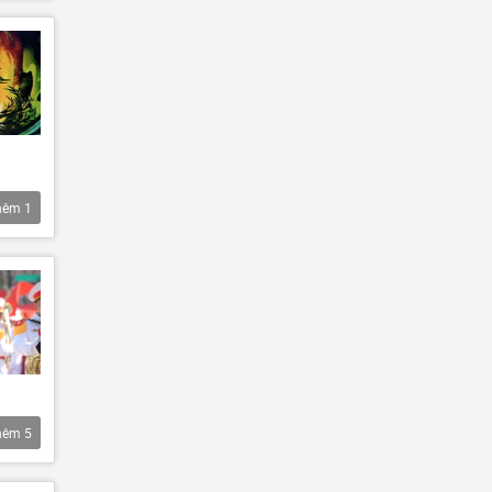
hêm
1
hêm
5