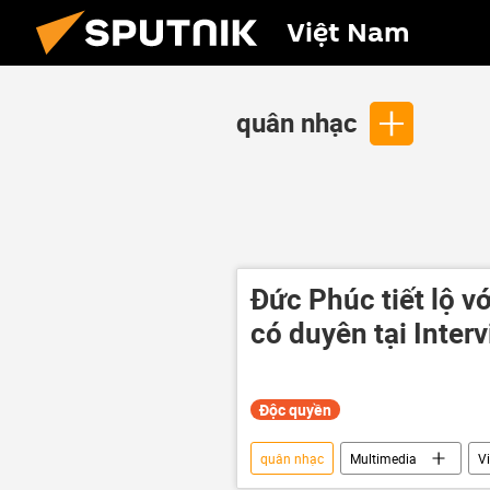
Việt Nam
quân nhạc
Đức Phúc tiết lộ v
có duyên tại Inter
Độc quyền
quân nhạc
Multimedia
V