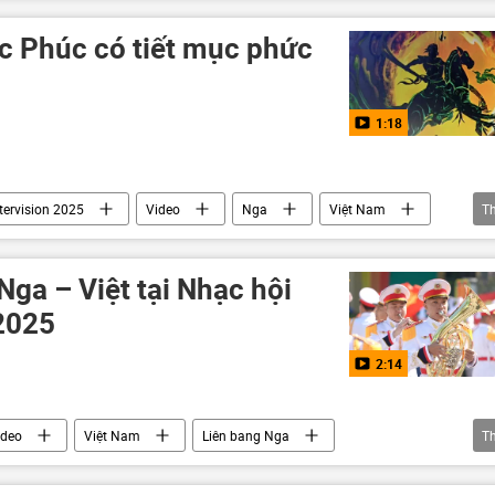
ức Phúc có tiết mục phức
1:18
tervision 2025
Video
Nga
Việt Nam
T
ga – Việt tại Nhạc hội
 2025
2:14
ideo
Việt Nam
Liên bang Nga
T
Bộ Tình trạng Khẩn cấp Nga
Cận vệ Rosgvardiya