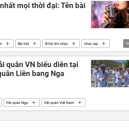
nhất mọi thời đại: Tên bài
ội
Bài hát
lễ hội âm nhạc
nhạc rap
T
i quân VN biểu diễn tại
 quân Liên bang Nga
Hải quân Nga
Hải quân Việt Nam