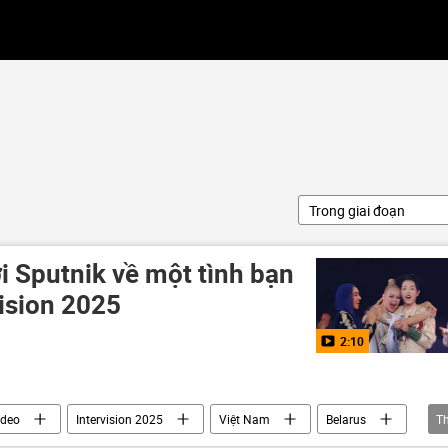
Trong giai đoạn
ới Sputnik về một tình bạn
vision 2025
2:10
ideo
Intervision 2025
Việt Nam
Belarus
T