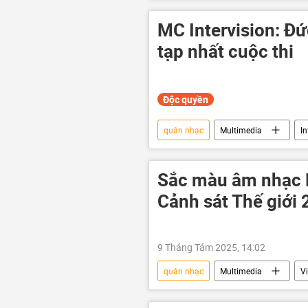
cuộc thi
Thế giới
MC Intervision: Đ
tạp nhất cuộc thi
Độc quyền
quân nhạc
Multimedia
In
cuộc thi
Sắc màu âm nhạc N
Cảnh sát Thế giới
9 Tháng Tám 2025, 14:02
quân nhạc
Multimedia
V
Hợp tác Nga-Việt
công an