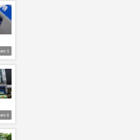
hêm
5
hêm
8