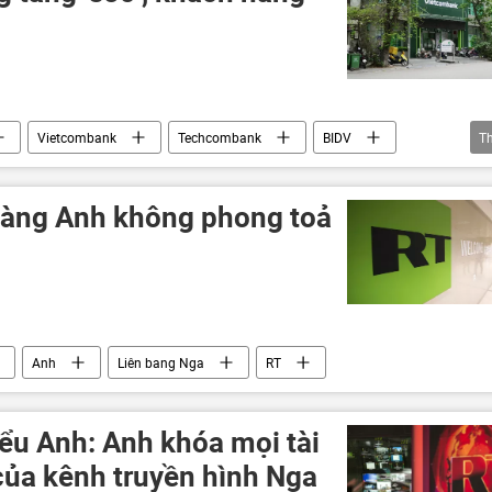
Vietcombank
Techcombank
BIDV
T
n tin
hàng Anh không phong toả
Anh
Liên bang Nga
RT
ểu Anh: Anh khóa mọi tài
ủa kênh truyền hình Nga