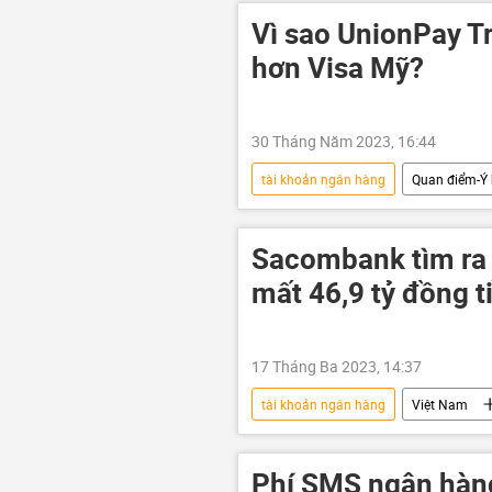
Ngân hàng Việt Á (Viet A Bank)
Vì sao UnionPay T
hơn Visa Mỹ?
30 Tháng Năm 2023, 16:44
tài khoản ngân hàng
Quan điểm-Ý 
doanh nghiệp
UnionPay
Sacombank tìm ra
mất 46,9 tỷ đồng t
17 Tháng Ba 2023, 14:37
tài khoản ngân hàng
Việt Nam
Cam Ranh
vi phạm
tiền
mất tiền
tiền t
Phí SMS ngân hàng