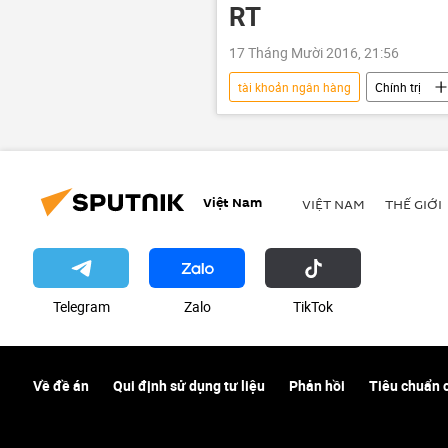
RT
17 Tháng Mười 2016, 21:56
tài khoản ngân hàng
Chính trị
Việt Nam
VIỆT NAM
THẾ GIỚI
Telegram
Zalo
ТikТоk
Về đề án
Qui định sử dụng tư liệu
Phản hồi
Tiêu chuẩn 