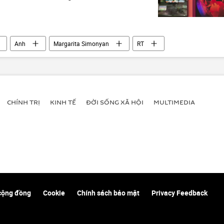
Anh
Margarita Simonyan
RT
CHÍNH TRỊ
KINH TẾ
ĐỜI SỐNG XÃ HỘI
MULTIMEDIA
cộng đồng
Cookie
Chính sách bảo mật
Privacy Feedback