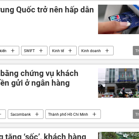
Techcombank
rung Quốc trở nên hấp dẫn
kiến
SWIFT
Kinh tế
Kinh doanh
T
visa
Hoa Kỳ
Trung Quốc
 bằng chứng vụ khách
iền gửi ở ngân hàng
Sacombank
Thành phố Hồ Chí Minh
T
Pháp luật
ngân hàng
chính sách tiền tệ
iết kiệm
 tăng ‘sốc’, khách hàng