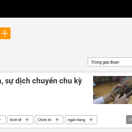
Trong giai đoạn
, sự dịch chuyển chu kỳ
Kinh tế
Chính trị
ngân hàng
T
 chính
VIETINBANK
Agribank
VPBank