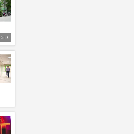
hêm
3