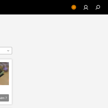
hêm
7