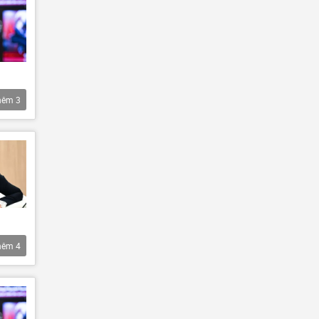
hêm
3
hêm
4