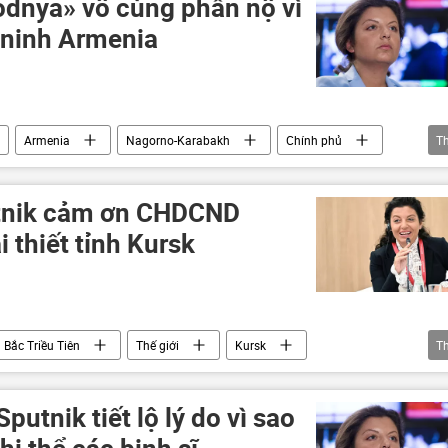
dnya» vô cùng phẫn nộ vì
 ninh Armenia
Armenia
Nagorno-Karabakh
Chính phủ
T
odnya
Nga
utnik cảm ơn CHDCND
i thiết tỉnh Kursk
Bắc Triều Tiên
Thế giới
Kursk
T
St. Petersburg
Diễn đàn Kinh tế Quốc tế St. Petersburg
putnik tiết lộ lý do vì sao