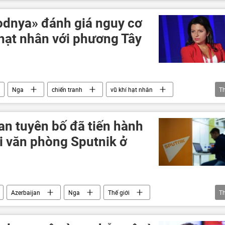
RT
Chính trị
Thế giới
xung đột quân sự
dnya» đánh giá nguy cơ
 hạt nhân với phương Tây
Nga
chiến tranh
vũ khí hạt nhân
T
Ukraina
NATO
an tuyên bố đã tiến hành
ại văn phòng Sputnik ở
Azerbaijan
Nga
Thế giới
T
tnik