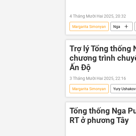
4 Tháng Mười Hai 2025, 20:32
Margarita Simonyan
Nga
Chính trị
Ấn Độ
New
Andrei Belousov
Anton Silua
Trợ lý Tổng thống 
chương trình chuy
Ấn Độ
3 Tháng Mười Hai 2025, 22:16
Margarita Simonyan
Yury Ushakov
Thế giới
Ấn Độ
MIA
Narendra Modi
Tổng thống Nga Pu
RT ở phương Tây