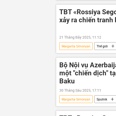
Azerbaijan
Liên Xô
TBT «Rossiya Sego
xảy ra chiến tranh
21 Tháng Bảy 2025, 11:12
Margarita Simonyan
Thế giới
phương Tây
Donald Trump
Bộ Nội vụ Azerbaij
một "chiến dịch" t
Baku
30 Tháng Sáu 2025, 17:11
Margarita Simonyan
Sputnik
Hãng thông tấn và đài phát thanh Spu