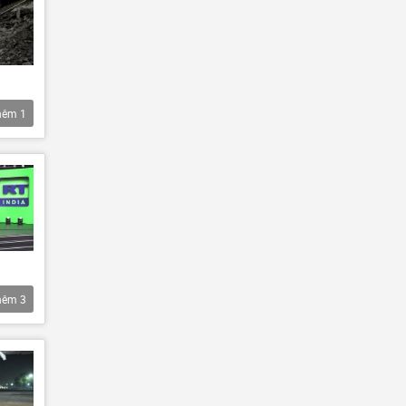
hêm
1
hêm
3