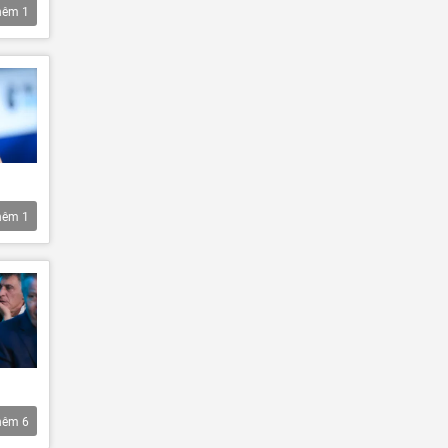
hêm
1
hêm
1
hêm
6