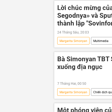
Lời chúc mừng củ
Segodnya» và Spu
thành lập "Sovinf
24 Tháng Sáu, 20:03
Margarita Simonyan
Multimedia
Thế giới
Video
Bà Simonyan TBT S
xuống địa ngục
7 Tháng Hai, 00:50
Margarita Simonyan
Chiến dịch qu
MIA Rossiya Segodnya
Cuộc 
Vladimir Zelensky
Thế giới
Một phóng viên củ