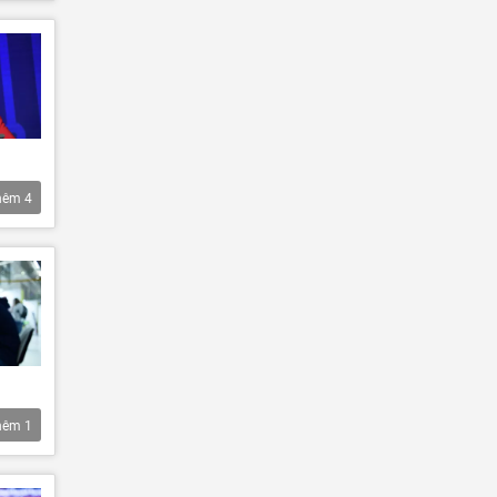
hêm
4
hêm
1