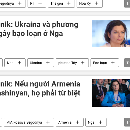
Segodnya
RT
Thế giới
Hoa Kỳ
T
tnik: Ukraina và phương
gây bạo loạn ở Nga
Nga
Ukraina
phương Tây
Bạo loạn
T
tnik: Nếu người Armenia
shinyan, họ phải từ biệt
MIA Rossiya Segodnya
Armenia
Nga
T