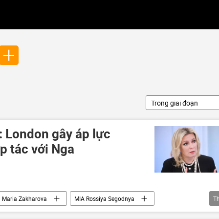
Trong giai đoạn
: London gây áp lực
p tác với Nga
Maria Zakharova
MIA Rossiya Segodnya
T
Anh
Thế giới