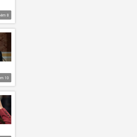
hêm
8
êm
10