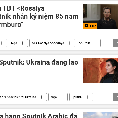
a TBT «Rossiya
tnik nhân kỷ niệm 85 năm
ormburo"
1:02
Nga
MIA Rossiya Segodnya
Sputnik
T
putnik: Ukraina đang lao
ân sự đặc biệt tại Ukraina
Nga
Sputnik
T
khủng hoảng ở Ukraina
Ukraina
xung đột quân sự
Donald Trump
Hoa Kỳ
a hãng Sputnik Arabic đã