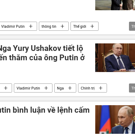
Vladimir Putin
thông tin
Thế giới
T
 Delhi
Narendra Modi
chuyến thăm
nov
Elvira Nabiullina
Vladimir Kolokoltsev
Nga Yury Ushakov tiết lộ
ến thăm của ông Putin ở
Vladimir Putin
Nga
Chính trị
T
 Rossiya Segodnya
doanh nghiệp
RT
tin bình luận về lệnh cấm