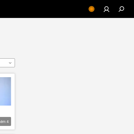
hêm
4