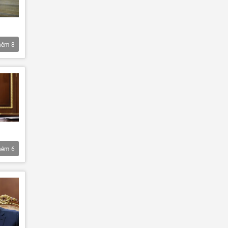
hêm
8
hêm
6