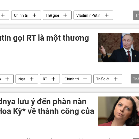
Chính trị
Thế giới
Vladimir Putin
T
ay
Tây Ban Nha
Mỹ Latinh
Argentina
tin gọi RT là một thương
n
Nga
RT
Chính trị
Thế giới
Th
Venezuela
Peru
Panama
Mexico
Russia Today
nya lưu ý đến phàn nàn
Hoa Kỳ* về thành công của