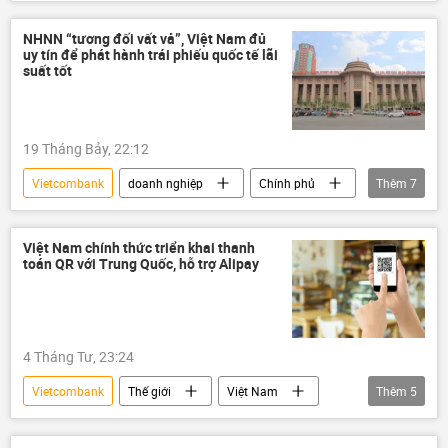
ngân hàng
trí tuệ nhân tạo
AI
Eximbank
Sacombank
công nghệ
NHNN “tương đối vất vả”, Việt Nam đủ
uy tín để phát hành trái phiếu quốc tế lãi
doanh nghiệp
suất tốt
19 Tháng Bảy, 22:12
Vietcombank
doanh nghiệp
Chính phủ
Thêm
7
Bộ Tài Chính VN
Ngân hàng Nhà nước
Ngân hàng Nhà nước VN
Thái Lan
Việt Nam chính thức triển khai thanh
toán QR với Trung Quốc, hỗ trợ Alipay
GDP
Malaysia
Trung Quốc
4 Tháng Tư, 23:24
Vietcombank
Thế giới
Việt Nam
Thêm
5
Trung Quốc
Kinh tế
Chính trị