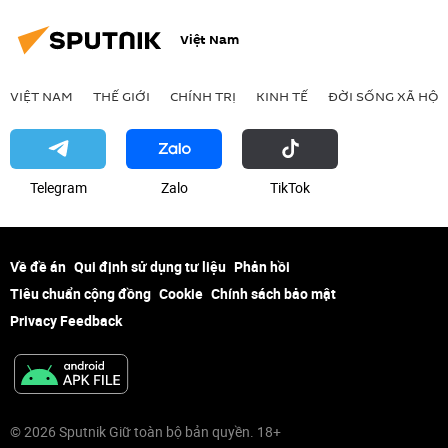
Việt Nam
VIỆT NAM
THẾ GIỚI
CHÍNH TRỊ
KINH TẾ
ĐỜI SỐNG XÃ HỘI
Telegram
Zalo
ТikТоk
Về đề án
Qui định sử dụng tư liệu
Phản hồi
Tiêu chuẩn cộng đồng
Cookie
Chính sách bảo mật
Privacy Feedback
© 2026 Sputnik Giữ toàn bộ bản quyền. 18+