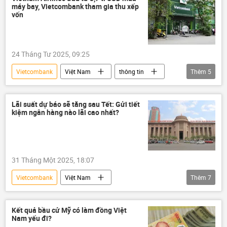
máy bay, Vietcombank tham gia thu xếp
Boeing 737 Max
Thế giới
Kinh tế
vốn
Boeing
Airbus
máy bay Airbus
24 Tháng Tư 2025, 09:25
Vietcombank
Việt Nam
thông tin
Thêm
5
Vietnam Airlines
máy bay
hàng không
Cục Hàng không Việt Nam
Lãi suất dự báo sẽ tăng sau Tết: Gửi tiết
kiệm ngân hàng nào lãi cao nhất?
Hàng Không Việt Nam
31 Tháng Một 2025, 18:07
Vietcombank
Việt Nam
Thêm
7
Ngân hàng Nhà nước
Agribank
Tết
Kinh tế
Kinh doanh
Kết quả bầu cử Mỹ có làm đồng Việt
Nam yếu đi?
ngân hàng
Ngân hàng Nhà nước VN