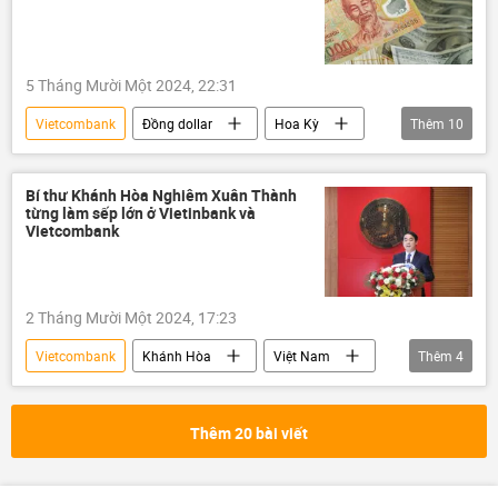
5 Tháng Mười Một 2024, 22:31
Vietcombank
Đồng dollar
Hoa Kỳ
Thêm
10
bầu cử Tổng thống Hoa Kỳ
Kamala Harris
Donald Trump
Việt Nam
Bí thư Khánh Hòa Nghiêm Xuân Thành
từng làm sếp lớn ở Vietinbank và
Chính trị
thông tin
phương Tây
Vietcombank
Thế giới
Kinh tế
vnd
2 Tháng Mười Một 2024, 17:23
Vietcombank
Khánh Hòa
Việt Nam
Thêm
4
Bộ Chính Trị VN
VIETINBANK
Chính trị
ngân hàng
Thêm 20 bài viết