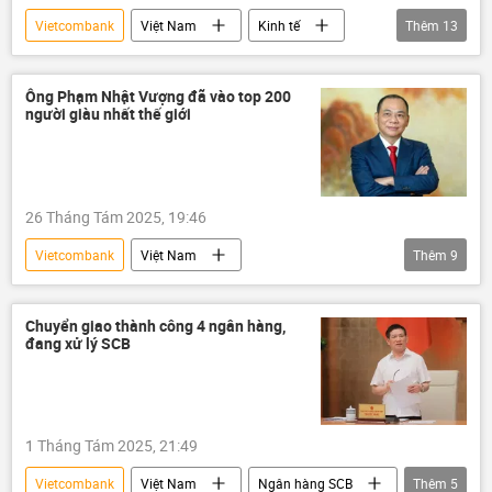
Vietcombank
Việt Nam
Kinh tế
Thêm
13
doanh nghiệp
Kinh doanh
doanh nhân
Thế giới
GDP
Ông Phạm Nhật Vượng đã vào top 200
người giàu nhất thế giới
ngân hàng
Vinatex
VIETINBANK
PV Power
Tập đoàn Cao su Việt Nam
Viettel
Lọc hóa dầu Bình Sơn (BSR)
26 Tháng Tám 2025, 19:46
PV GAS
Vietcombank
Việt Nam
Thêm
9
Phạm Nhật Vượng
Kinh doanh
Vincom
Vinhomes
Vingroup
Chuyển giao thành công 4 ngân hàng,
đang xử lý SCB
tài sản
Kinh tế
tỷ phú
Forbes
1 Tháng Tám 2025, 21:49
Vietcombank
Việt Nam
Ngân hàng SCB
Thêm
5