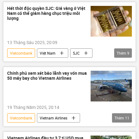
TMCP Đông Á
Kinh tế
Hết thời độc quyền SJC: Giá vàng ở Việt
Nam có thể giảm hàng chục triệu mỗi
Thanh tra Chính phủ
lượng
13 Tháng Sáu 2025, 20:09
Vietcombank
Việt Nam
SJC
Thêm
9
vàng
Giá vàng
thông tin
Kinh tế
VPBank
Techcombank
Chính phủ xem xét bảo lãnh vay vốn mua
50 máy bay cho Vietnam Airlines
VIETINBANK
BIDV
Ngân hàng Nhà nước VN
19 Tháng Năm 2025, 20:14
Vietcombank
Vietnam Airlines
Thêm
11
hàng không
Hàng Không Việt Nam
Việt Nam
Hồ Đức Phớc
máy bay
Vietnam Airlines đầu tư 3,7 tỉ USD mua