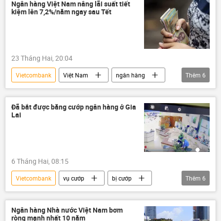
ngân hàng
tài chính
Ngân hàng Việt Nam nâng lãi suất tiết
kiệm lên 7,2%/năm ngay sau Tết
23 Tháng Hai, 20:04
Vietcombank
Việt Nam
ngân hàng
Thêm
6
TPBank
VPBank
Agribank
VIETINBANK
Ngân hàng SCB
Đã bắt được băng cướp ngân hàng ở Gia
Lai
tài chính
6 Tháng Hai, 08:15
Vietcombank
vụ cướp
bị cướp
Thêm
6
cướp giật
cướp tài sản
cướp ngân hàng
thông tin
Ngân hàng Nhà nước Việt Nam bơm
ròng mạnh nhất 10 năm