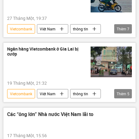
27 Tháng Một, 19:37
Vietcombank
Việt Nam
thông tin
Thêm
7
vụ cướp
bị cướp
Gia Lai
Xã hội
Bộ Công an Việt Nam
Ngân hàng Vietcombank ở Gia Lai bị
cướp
ngân hàng
Pháp luật
19 Tháng Một, 21:32
Vietcombank
Việt Nam
thông tin
Thêm
5
Xã hội
bị cướp
ngân hàng
Gia Lai
Pháp luật
Các “ông lớn” Nhà nước Việt Nam lãi to
17 Tháng Một, 15:56