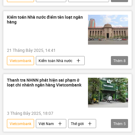
Hồ Đức Phớc
Kinh tế
VPBank
Oceanbank
GDP
Kiểm toán Nhà nước điểm tên loạt ngân
hàng
21 Tháng Bảy 2025, 14:41
Vietcombank
Kiểm toán Nhà nước
Thêm
8
Việt Nam
Ngân hàng Nhà nước VN
Agribank
Chính phủ
chất lượng
Thanh tra NHNN phát hiện sai phạm ở
loạt chi nhánh ngân hàng Vietcombank
tín dụng
Kinh tế
chính sách tiền tệ
3 Tháng Bảy 2025, 18:07
Vietcombank
Việt Nam
Thế giới
Thêm
5
Chính trị
Ngân hàng Nhà nước VN