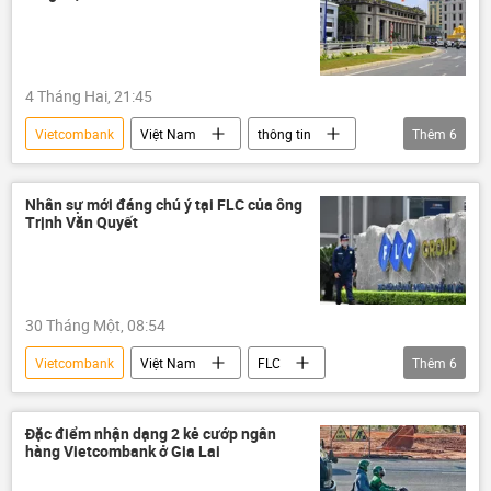
Việt Nam
ngân hàng
4 Tháng Hai, 21:45
Vietcombank
Việt Nam
thông tin
Thêm
6
Ngân hàng Nhà nước
Kinh tế
ngân hàng
tài chính
Nhân sự mới đáng chú ý tại FLC của ông
Trịnh Văn Quyết
Techcombank
BIDV
30 Tháng Một, 08:54
Vietcombank
Việt Nam
FLC
Thêm
6
doanh nghiệp
ngân hàng
nhân sự
bổ nhiệm
doanh nhân
Đặc điểm nhận dạng 2 kẻ cướp ngân
hàng Vietcombank ở Gia Lai
Trịnh Văn Quyết