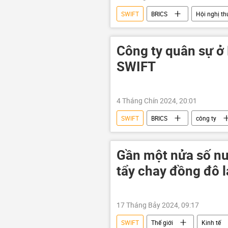
SWIFT
BRICS
Hội nghị th
phương Tây
Kinh tế
Công ty quân sự ở 
SWIFT
4 Tháng Chín 2024, 20:01
SWIFT
BRICS
công ty
Gần một nửa số nướ
tẩy chay đồng đô l
17 Tháng Bảy 2024, 09:17
SWIFT
Thế giới
Kinh tế