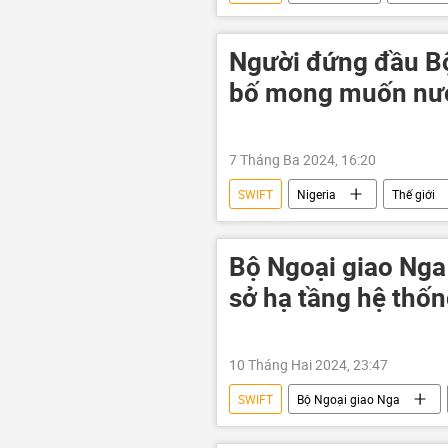
Người đứng đầu Bộ
bố mong muốn nướ
7 Tháng Ba 2024, 16:20
SWIFT
Nigeria
Thế giới
Bộ Ngoại giao Nga 
sở hạ tầng hệ thố
10 Tháng Hai 2024, 23:47
SWIFT
Bộ Ngoại giao Nga
Ngân hàng Trung ương châu Âu