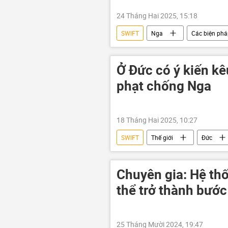
24 Tháng Hai 2025, 15:18
SWIFT
Nga
Các biện phá
Kinh tế
phương Tây
Vladimir Putin
Ở Đức có ý kiến kê
phạt chống Nga
18 Tháng Hai 2025, 10:27
SWIFT
Thế giới
Đức
trừng phạt
Châu Âu
Chuyên gia: Hệ th
thể trở thành bước
25 Tháng Mười 2024, 19:47