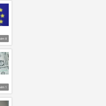
hêm
8
hêm
1