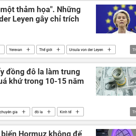
đồng euro
 một thảm họa". Những
der Leyen gây chỉ trích
Yerevan
Thế giới
Ursula von der Leyen
T
Astana
Belarus
Kazakhstan
ban châu Âu
ấy đồng đô la làm trung
quá khứ trong 10-15 năm
chuyên gia
đô la
Kinh tế
T
 hoàng ở Việt Nam
o biển Hormuz không để