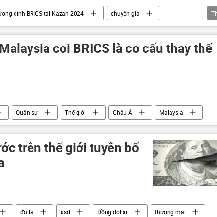
ượng đỉnh BRICS tại Kazan 2024
chuyên gia
T
Thế giới
Malaysia coi BRICS là cơ cấu thay thế
Quân sự
Thế giới
Châu Á
Malaysia
c trên thế giới tuyên bố
a
đô la
usd
Đồng dollar
thương mại