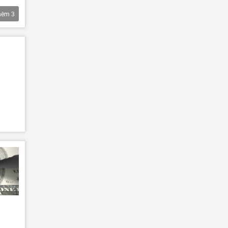
hêm
3