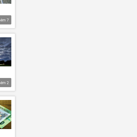
hêm
7
hêm
2