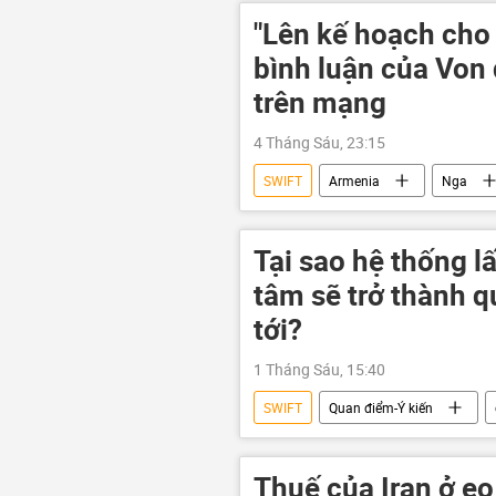
Hoa Kỳ
EU
usd
"Lên kế hoạch cho
bình luận của Von 
trên mạng
4 Tháng Sáu, 23:15
SWIFT
Armenia
Nga
Vladimir Putin
EAEU
Kyrgyzstan
EU
Ủy 
Tại sao hệ thống l
tâm sẽ trở thành 
tới?
1 Tháng Sáu, 15:40
SWIFT
Quan điểm-Ý kiến
Mưa bão, lũ lụt lịch sử, thiên tai kinh
Thuế của Iran ở e