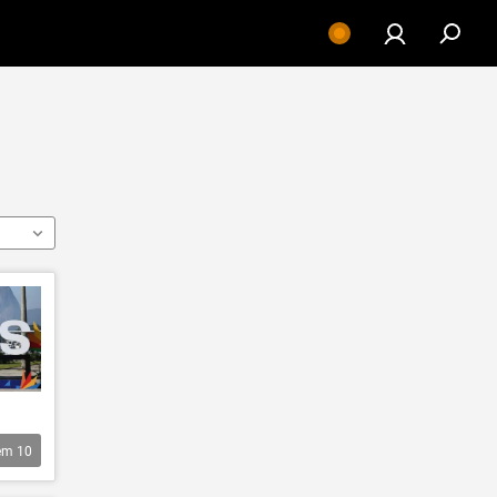
êm
10