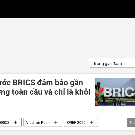
Trong giai đoạn
nước BRICS đảm bảo gần
g toàn cầu và chỉ là khởi
BRICS
Vladimir Putin
SPIEF 2026
Th
Thế giới
phương Tây
Nhóm G7
GDP