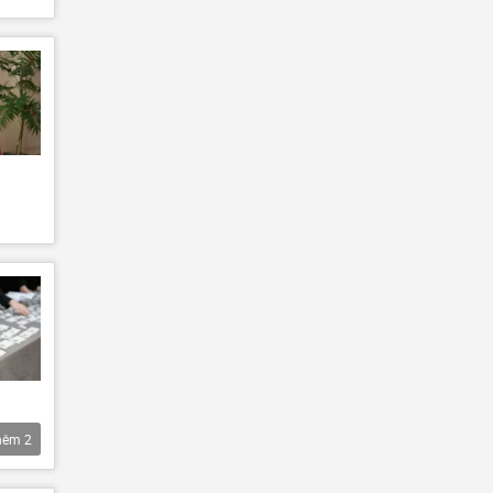
hêm
2