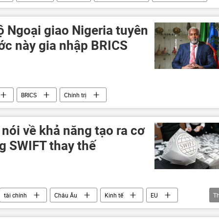
 Ngoại giao Nigeria tuyên
c này gia nhập BRICS
BRICS
Chính trị
nói về khả năng tạo ra cơ
ng SWIFT thay thế
tài chính
Châu Âu
Kinh tế
EU
T
Thế giới