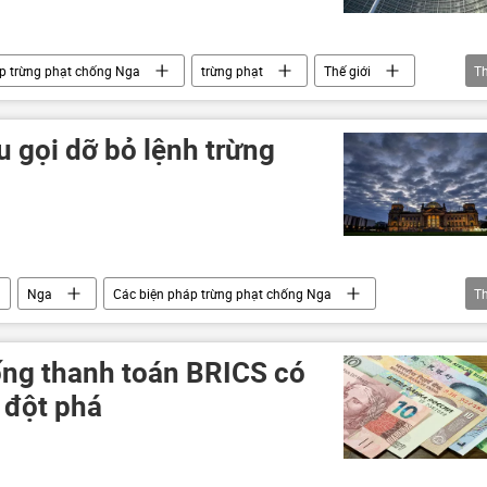
p trừng phạt chống Nga
trừng phạt
Thế giới
T
Hội đồng EU
EU
Châu Âu
Chính trị
u gọi dỡ bỏ lệnh trừng
Nga
Các biện pháp trừng phạt chống Nga
T
ống thanh toán BRICS có
 đột phá