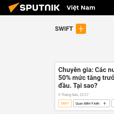
Việt Nam
SWIFT
Chuyên gia: Các 
50% mức tăng trưởn
đầu. Tại sao?
5 Tháng Sáu, 23:27
SWIFT
Quan điểm-Ý kiến
St. Petersburg
Kinh tế