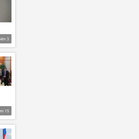
hêm
3
êm
15