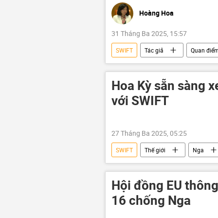
Hoàng Hoa
31 Tháng Ba 2025, 15:57
SWIFT
Tác giả
Quan điểm
Luiz Inacio Lula da Silva
chuy
Chính trị
Thế giới
Đ
Hoa Kỳ sẵn sàng xe
Châu Á
Mỹ Latinh
với SWIFT
27 Tháng Ba 2025, 05:25
SWIFT
Thế giới
Nga
Các biện pháp trừng phạt chống Nga
Hội đồng EU thông
16 chống Nga