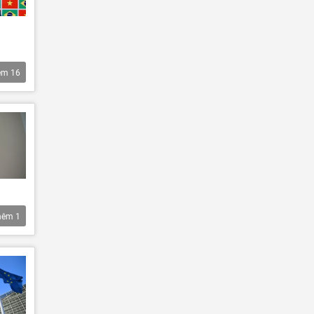
êm
16
hêm
1