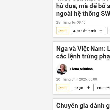
hù dọa, mà để bổ s
ngoài hệ thống S
25 Tháng Tư, 08:46
SWIFT
Quan điểm-Ý kiến
Thế giới
Chính trị
K
Nga và Việt Nam: L
các lệnh trừng phạ
Elena Nikulina
20 Tháng Chín 2025, 06:00
SWIFT
Thế giới
Piotr Tsv
Nikolai Patrushev
Việt Nam
Nga
Kinh tế
Thái L
Chuyên gia đánh g
mua bán vũ khí
Quân sự