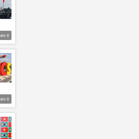
hêm
8
hêm
8