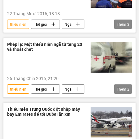
22 Tháng Mười 2016, 18:18
thiếu niên
Thế giới
Nga
Thêm
3
Liên bang Nga
Bộ Các tình huống khẩn cấp LB Nga
Phép lạ: Một thiếu niên ngã từ tầng 23
và thoát chết
AN-148
26 Tháng Chín 2016, 21:20
thiếu niên
Thế giới
Nga
Thêm
2
Liên bang Nga
tầng 23
Thiếu niên Trung Quốc đột nhập máy
bay Emirates để tới Dubai ăn xin