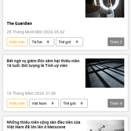
The Guardian
28 Tháng Mười Một 2024, 05:42
thiếu niên
TikTok
Thế giới
Thêm
3
Báo chí thế giới
Châu Âu
Internet
Bất ngờ vụ giám đốc xâm hại thiếu niên
16 tuổi: Đối tượng là Tỉnh uỷ viên
18 Tháng Năm 2024, 21:06
thiếu niên
Việt Nam
Thế giới
Thêm
4
Xã hội
xâm hại
VTV
Pháp luật
Những thiếu niên cộng sản đầu tiên của
Việt Nam đã lớn lên ở Matxcơva