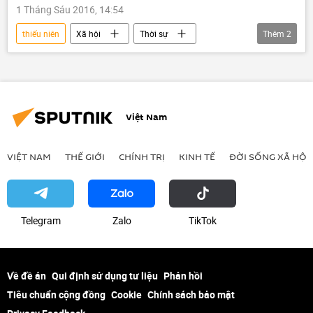
1 Tháng Sáu 2016, 14:54
thiếu niên
Xã hội
Thời sự
Thêm
2
Dubai
Trung Quốc
ăn xin
Việt Nam
VIỆT NAM
THẾ GIỚI
CHÍNH TRỊ
KINH TẾ
ĐỜI SỐNG XÃ HỘI
Telegram
Zalo
ТikТоk
Về đề án
Qui định sử dụng tư liệu
Phản hồi
Tiêu chuẩn cộng đồng
Cookie
Chính sách bảo mật