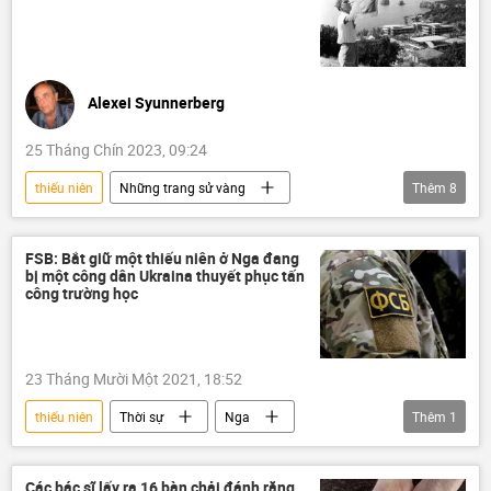
Alexei Syunnerberg
25 Tháng Chín 2023, 09:24
thiếu niên
Những trang sử vàng
Thêm
8
Moskva
Nga
Liên Xô
Việt Nam
Hợp tác Nga-Việt
FSB: Bắt giữ một thiếu niên ở Nga đang
bị một công dân Ukraina thuyết phục tấn
giai cấp công nhân
Hồ Chí Minh
công trường học
Quan điểm-Ý kiến
Tác giả
23 Tháng Mười Một 2021, 18:52
thiếu niên
Thời sự
Nga
Thêm
1
Ukraina
FSB
Các bác sĩ lấy ra 16 bàn chải đánh răng