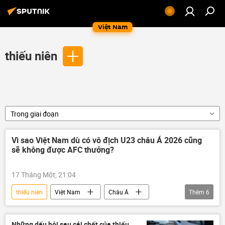
Việt Nam
thiếu niên
Trong giai đoạn
Vì sao Việt Nam dù có vô địch U23 châu Á 2026 cũng
sẽ không được AFC thưởng?
17 Tháng Một, 21:04
thiếu niên
Việt Nam
Châu Á
Thêm
6
bóng đá
Liên đoàn bóng đá Việt Nam
Thể thao
AFC
UAE
Những dấu hỏi sau cái chết của thiếu