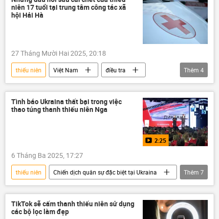
niên 17 tuổi tại trung tâm công tác xã
Thế giới
hội Hải Hà
27 Tháng Mười Hai 2025, 20:18
thiếu niên
Việt Nam
điều tra
Thêm
4
công an
Quảng Ninh
Pháp luật
bệnh viện
Tình báo Ukraina thất bại trong việc
thao túng thanh thiếu niên Nga
2:25
6 Tháng Ba 2025, 17:27
thiếu niên
Chiến dịch quân sự đặc biệt tại Ukraina
Thêm
7
Cuộc khủng hoảng ở Ukraina
Ukraina
Video từ Ukraina
Nga
thanh niên
TikTok sẽ cấm thanh thiếu niên sử dụng
các bộ lọc làm đẹp
Thế giới
tình báo