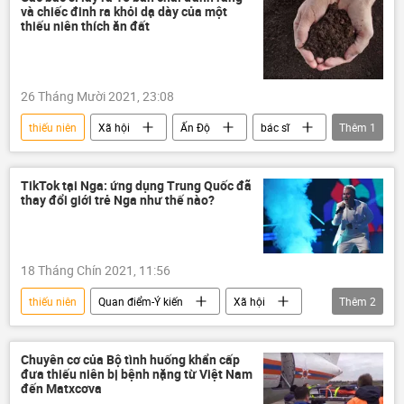
và chiếc đinh ra khỏi dạ dày của một
thiếu niên thích ăn đất
26 Tháng Mười 2021, 23:08
thiếu niên
Xã hội
Ấn Độ
bác sĩ
Thêm
1
đất
TikTok tại Nga: ứng dụng Trung Quốc đã
thay đổi giới trẻ Nga như thế nào?
18 Tháng Chín 2021, 11:56
thiếu niên
Quan điểm-Ý kiến
Xã hội
Thêm
2
Liên bang Nga
Trung Quốc
Chuyên cơ của Bộ tình huống khẩn cấp
đưa thiếu niên bị bệnh nặng từ Việt Nam
đến Matxcơva