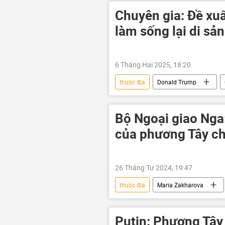
Chuyên gia: Đề xuấ
làm sống lại di sản
6 Tháng Hai 2025, 18:20
thuộc địa
Donald Trump
Vòng xoáy căng thẳng mới ở Trung Đ
Bộ Ngoại giao Nga:
của phương Tây ch
26 Tháng Tư 2024, 19:47
thuộc địa
Maria Zakharova
phương Tây
Chính trị
Putin: Phương Tây 