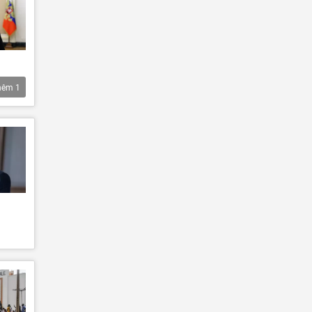
hêm
1