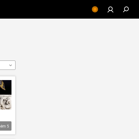
hêm
5