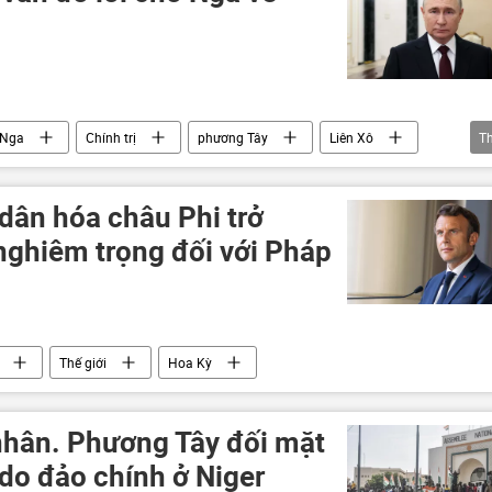
Nga
Chính trị
phương Tây
Liên Xô
T
 dân hóa châu Phi trở
nghiêm trọng đối với Pháp
Thế giới
Hoa Kỳ
hân. Phương Tây đối mặt
 do đảo chính ở Niger