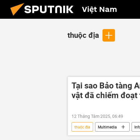
Việt Nam
thuộc địa
Tại sao Bảo tàng A
vật đã chiếm đoạt 
12 Tháng Tám 2025, 06:49
thuộc địa
Multimedia
Inf
Văn hóa
châu Phi