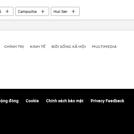
Á
Campuchia
Hun Sen
CHÍNH TRỊ
KINH TẾ
ĐỜI SỐNG XÃ HỘI
MULTIMEDIA
cộng đồng
Cookie
Chính sách bảo mật
Privacy Feedback