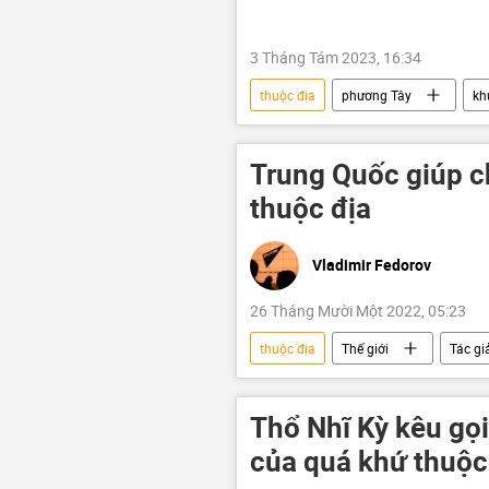
3 Tháng Tám 2023, 16:34
thuộc địa
phương Tây
kh
Thế giới
đảo chính
Trung Quốc giúp c
thuộc địa
Vladimir Fedorov
26 Tháng Mười Một 2022, 05:23
thuộc địa
Thế giới
Tác gi
Chính trị
Kinh tế
ph
Thổ Nhĩ Kỳ kêu gọ
của quá khứ thuộc