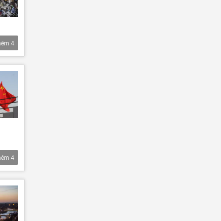
hêm
4
hêm
4