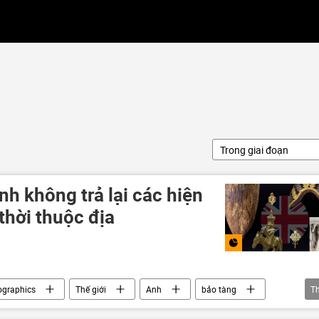
Trong giai đoạn
nh không trả lại các hiện
thời thuộc địa
ographics
Thế giới
Anh
bảo tàng
T
Châu Á
Nam Mỹ
Châu Âu