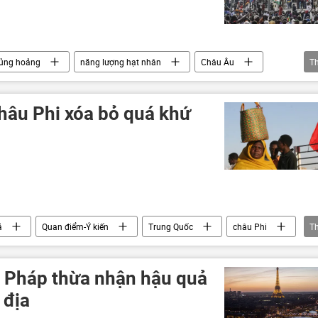
ủng hoảng
năng lượng hạt nhân
Châu Âu
T
Quan điểm-Ý kiến
Pháp
hâu Phi xóa bỏ quá khứ
ả
Quan điểm-Ý kiến
Trung Quốc
châu Phi
T
ương Tây
Zimbabwe
i Pháp thừa nhận hậu quả
 địa