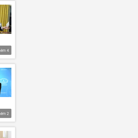
hêm
4
hêm
2