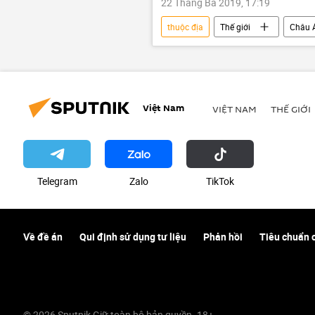
22 Tháng Ba 2019, 17:19
thuộc địa
Thế giới
Châu 
Việt Nam
VIỆT NAM
THẾ GIỚI
Telegram
Zalo
ТikТоk
Về đề án
Qui định sử dụng tư liệu
Phản hồi
Tiêu chuẩn 
© 2026 Sputnik Giữ toàn bộ bản quyền. 18+