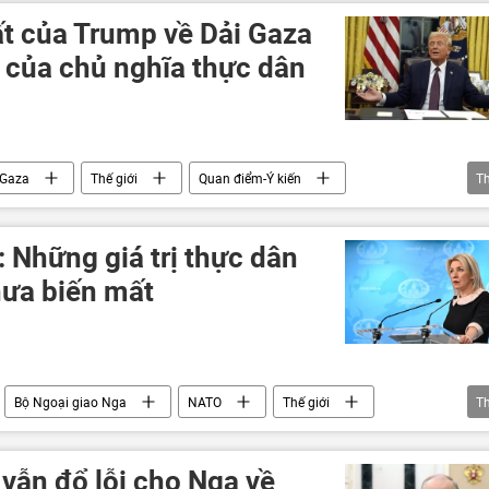
t của Trump về Dải Gaza
 của chủ nghĩa thực dân
Gaza
Thế giới
Quan điểm-Ý kiến
T
ông
Trung Đông
Hoa Kỳ
Chính sách
 Những giá trị thực dân
ưa biến mất
Bộ Ngoại giao Nga
NATO
Thế giới
T
vẫn đổ lỗi cho Nga về