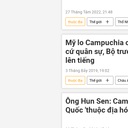
27 Tháng Tám 2022, 21:48
thuộc địa
Thế giới
Thổ Nh
Emmanuel Macron
hợp tác
Mỹ lo Campuchia 
cứ quân sự, Bộ tr
lên tiếng
3 Tháng Bảy 2019, 19:02
thuộc địa
Thế giới
Châu 
Ông Hun Sen: Cam
Quốc 'thuộc địa hó