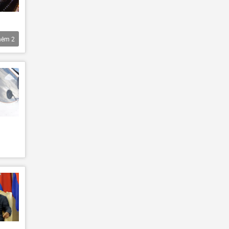
hêm
2