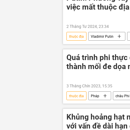
việc mất thuộc địa
2 Tháng Tư 2024, 23:34
thuộc địa
Vladimir Putin
Serbia
Quá trình phi thực
thành mối đe dọa 
3 Tháng Chín 2023, 15:35
thuộc địa
Pháp
châu Phi
Khủng hoảng hạt n
với vấn đề dài hạn