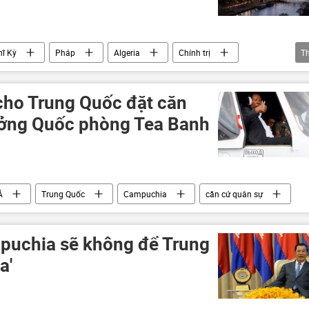
ĩ Kỳ
Pháp
Algeria
Chính trị
T
cho Trung Quốc đặt căn
ưởng Quốc phòng Tea Banh
Á
Trung Quốc
Campuchia
căn cứ quân sự
puchia sẽ không để Trung
a'