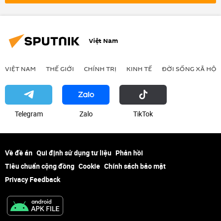
Việt Nam
VIỆT NAM
THẾ GIỚI
CHÍNH TRỊ
KINH TẾ
ĐỜI SỐNG XÃ HỘI
Telegram
Zalo
ТikТоk
Về đề án
Qui định sử dụng tư liệu
Phản hồi
Tiêu chuẩn cộng đồng
Cookie
Chính sách bảo mật
Privacy Feedback