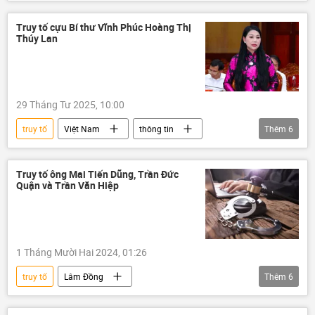
Thế giới
Chính trị
khởi tố
Truy tố cựu Bí thư Vĩnh Phúc Hoàng Thị
Thúy Lan
29 Tháng Tư 2025, 10:00
truy tố
Việt Nam
thông tin
Thêm
6
tham ô
Сuộc chiến chống tham nhũng ở Việt Nam
Truy tố ông Mai Tiến Dũng, Trần Đức
Quận và Trần Văn Hiệp
tham nhũng vặt
tham nhũng
Tham ô tài sản
bộ máy
1 Tháng Mười Hai 2024, 01:26
truy tố
Lâm Đồng
Thêm
6
Сuộc chiến chống tham nhũng ở Việt Nam