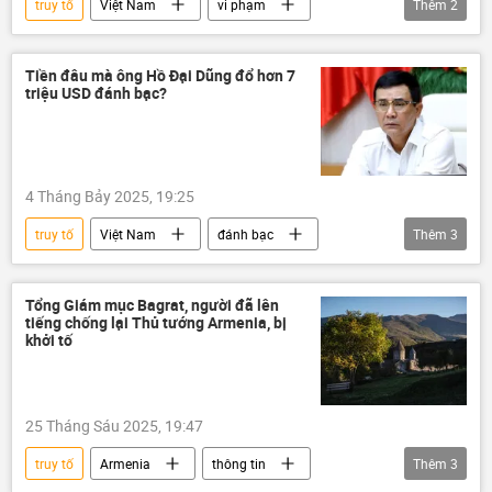
truy tố
Việt Nam
vi phạm
Thêm
2
thông tin
Pháp luật
Tiền đâu mà ông Hồ Đại Dũng đổ hơn 7
triệu USD đánh bạc?
4 Tháng Bảy 2025, 19:25
truy tố
Việt Nam
đánh bạc
Thêm
3
Hà Nội
thông tin
Pháp luật
Tổng Giám mục Bagrat, người đã lên
tiếng chống lại Thủ tướng Armenia, bị
khởi tố
25 Tháng Sáu 2025, 19:47
truy tố
Armenia
thông tin
Thêm
3