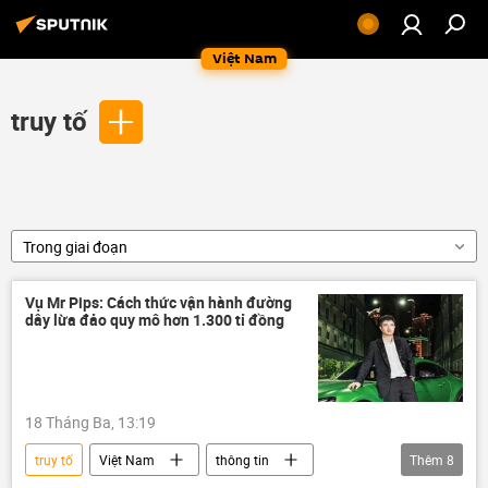
Việt Nam
truy tố
Trong giai đoạn
Vụ Mr Pips: Cách thức vận hành đường
dây lừa đảo quy mô hơn 1.300 tỉ đồng
18 Tháng Ba, 13:19
truy tố
Việt Nam
thông tin
Thêm
8