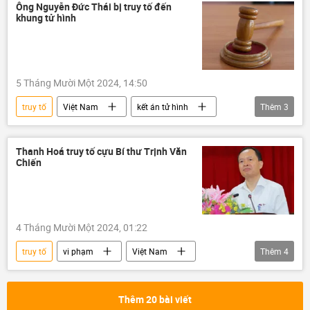
nhận hối lộ
hối lộ
Việt Nam
Ông Nguyễn Đức Thái bị truy tố đến
khung tử hình
thông tin
Pháp luật
5 Tháng Mười Một 2024, 14:50
truy tố
Việt Nam
kết án tử hình
Thêm
3
Pháp luật
Thế giới
nhận hối lộ
Thanh Hoá truy tố cựu Bí thư Trịnh Văn
Chiến
4 Tháng Mười Một 2024, 01:22
truy tố
vi phạm
Việt Nam
Thêm
4
thông tin
Pháp luật
doanh nghiệp
ngân sách
Thêm 20 bài viết