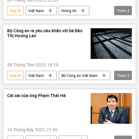
truy tố
Việt Nam
thông tin
Thêm
4
Khánh Hòa
Bộ Quốc phòng Việt Nam
Nha Trang
Sân bay
Bộ Công an ra yêu cầu khẩn với bà Đào
Thị Hương Lan
28 Tháng Tám 2025, 18:19
truy tố
Việt Nam
Bộ Công an Việt Nam
Thêm
5
thông tin
Vũ nhôm
xét xử
hối lộ
nhận hối lộ
Cái sai của ông Phạm Thái Hà
14 Tháng Bảy 2025, 21:45