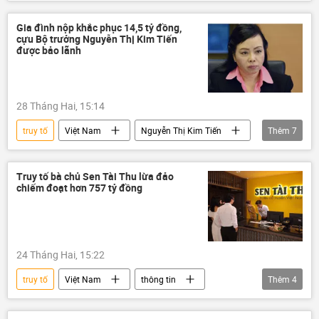
lừa đảo
siêu lừa
công an
Pháp luật
tội phạm
vi phạm
Gia đình nộp khắc phục 14,5 tỷ đồng,
cựu Bộ trưởng Nguyễn Thị Kim Tiến
tiền
tiền ảo
được bảo lãnh
28 Tháng Hai, 15:14
truy tố
Việt Nam
Nguyễn Thị Kim Tiến
Thêm
7
vi phạm
Pháp luật
Bộ Y Tế Việt Nam
thông tin
Truy tố bà chủ Sen Tài Thu lừa đảo
chiếm đoạt hơn 757 tỷ đồng
lừa đảo
sai phạm
xây dựng
24 Tháng Hai, 15:22
truy tố
Việt Nam
thông tin
Thêm
4
Pháp luật
chiếm đoạt
rửa tiền