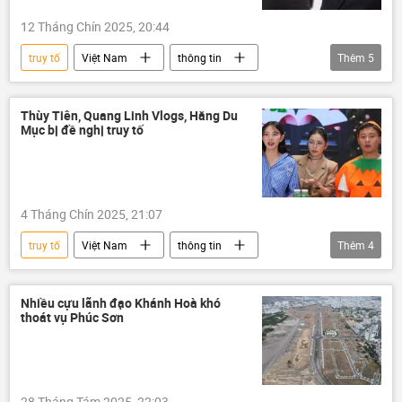
12 Tháng Chín 2025, 20:44
truy tố
Việt Nam
thông tin
Thêm
5
VKSND Tối cao
nhận hối lộ
Đà Nẵng
TAND
thẩm phán
Thùy Tiên, Quang Linh Vlogs, Hằng Du
Mục bị đề nghị truy tố
4 Tháng Chín 2025, 21:07
truy tố
Việt Nam
thông tin
Thêm
4
Xã hội
Bộ Công an Việt Nam
công an
Pháp luật
Nhiều cựu lãnh đạo Khánh Hoà khó
thoát vụ Phúc Sơn
28 Tháng Tám 2025, 22:03