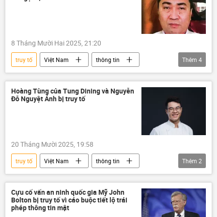
8 Tháng Mười Hai 2025, 21:20
truy tố
Việt Nam
thông tin
Thêm
4
Pháp luật
Đức
Bộ Công an Việt Nam
công an
Hoàng Tùng của Tung Dining và Nguyễn
Đỗ Nguyệt Ánh bị truy tố
20 Tháng Mười 2025, 19:58
truy tố
Việt Nam
thông tin
Thêm
2
Pháp luật
Xã hội
Cựu cố vấn an ninh quốc gia Mỹ John
Bolton bị truy tố vì cáo buộc tiết lộ trái
phép thông tin mật