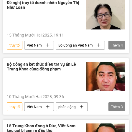
Xã hội
Đề nghị truy tố doanh nhân Nguyễn Thị
Như Loan
15 Tháng Mười Hai 2025, 19:11
truy tố
Việt Nam
Bộ Công an Việt Nam
Thêm
4
Thành phố Hồ Chí Minh
Pháp luật
Nguyễn Thị Như Loan
Quốc Cường Gia Lai
Bộ Công an kết thúc điều tra vụ án Lê
Trung Khoa cùng đồng phạm
10 Tháng Mười Hai 2025, 09:36
truy tố
Việt Nam
phản động
Thêm
3
công an
Bộ Công an Việt Nam
Pháp luật
Lê Trung Khoa đang ở Đức, Việt Nam
kêu gọi bị can ra đầu thú