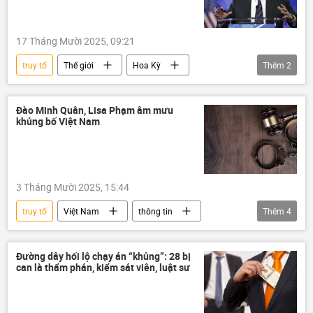
17 Tháng Mười 2025, 09:21
truy tố
Thế giới
Hoa Kỳ
Thêm
2
John Bolton
Donald Trump
Đào Minh Quân, Lisa Phạm âm mưu
khủng bố Việt Nam
3 Tháng Mười 2025, 15:44
truy tố
Việt Nam
thông tin
Thêm
4
VKSND Tối cao
Pháp luật
Xã hội
tội phạm
Đường dây hối lộ chạy án “khủng”: 28 bị
can là thẩm phán, kiểm sát viên, luật sư