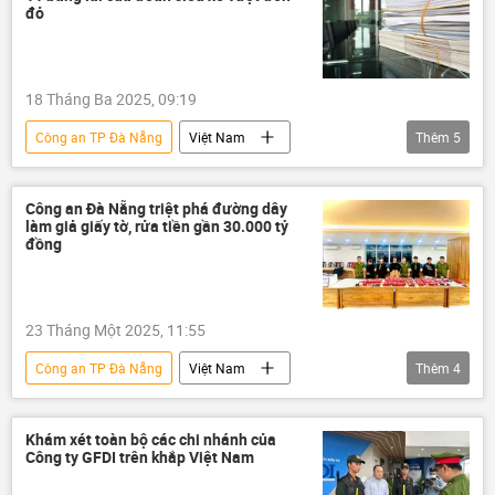
đỏ
18 Tháng Ba 2025, 09:19
Công an TP Đà Nẵng
Việt Nam
Thêm
5
thông tin
giao thông
Cảnh sát Giao Thông
công an
Công an Đà Nẵng triệt phá đường dây
làm giả giấy tờ, rửa tiền gần 30.000 tỷ
Bộ Công an Việt Nam
Đà Nẵng
đồng
23 Tháng Một 2025, 11:55
Công an TP Đà Nẵng
Việt Nam
Thêm
4
thông tin
công an
Bộ Công an Việt Nam
rửa tiền
Khám xét toàn bộ các chi nhánh của
Công ty GFDI trên khắp Việt Nam
Đà Nẵng