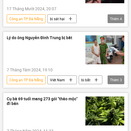
17 Tháng Mười 2024, 20:07
Công an TP Đà Nẵng
bị sát hại
Thêm
4
Đà Nẵng
Việt Nam
công an
Pháp luật
tội phạm
Lý do ông Nguyễn Đình Trung bị bắt
7 Tháng Tám 2024, 19:10
Công an TP Đà Nẵng
Việt Nam
bị bắt
Thêm
3
Pháp luật
Bộ Công an Việt Nam
Đà Nẵng
Cụ bà 69 tuổi mang 273 gói "thảo mộc"
đi bán
7 Tháng Năm 2024, 11:33