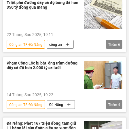
Việt Nam
động vật
Pháp luật
Triệt phá đường dây cá độ bóng đá hơn
350 tỷ đồng qua mạng
vi phạm
sai phạm
Đà Nẵng
Xã hội
22 Tháng Sáu 2025, 19:11
Công an TP Đà Nẵng
công an
Thêm
6
Quảng Nam
Đà Nẵng
Pháp luật
Bộ Công an Việt Nam
Việt Nam
Phạm Công Lộc bị bắt, ông trùm đường
dây cá độ hơn 2.000 tỷ sa lưới
cá độ bóng đá
14 Tháng Sáu 2025, 19:22
Công an TP Đà Nẵng
Đà Nẵng
Thêm
4
Việt Nam
thông tin
bị bắt
Pháp luật
Bộ Công an Việt Nam
Đà Nẵng: Phạt 167 triệu đồng, tạm giữ
11 bằng lái của đoàn siêu xe vượt đèn