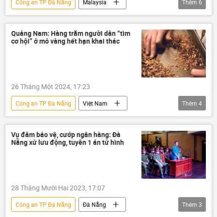
Công an TP Đà Nẵng
Malaysia
Thêm
6
Việt Nam
công an
cảnh sát
Đà Nẵng
tội phạm
Xã hội
Quảng Nam: Hàng trăm người dân “tìm
cơ hội” ở mỏ vàng hết hạn khai thác
bị bắt
26 Tháng Một 2024, 17:23
Công an TP Đà Nẵng
Việt Nam
Thêm
4
mỏ vàng
công an
Đà Nẵng
Quảng Nam
Xã hội
Vụ đâm bảo vệ, cướp ngân hàng: Đà
Nẵng xử lưu động, tuyên 1 án tử hình
28 Tháng Mười Hai 2023, 17:07
Công an TP Đà Nẵng
Đà Nẵng
Thêm
3