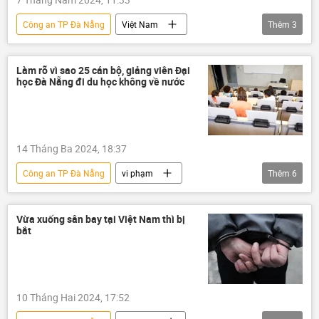
Công an TP Đà Nẵng
Việt Nam
Thêm
3
tội phạm
thông tin
ma túy
Đà Nẵng
Làm rõ vì sao 25 cán bộ, giảng viên Đại
học Đà Nẵng đi du học không về nước
14 Tháng Ba 2024, 18:37
Công an TP Đà Nẵng
vi phạm
Thêm
6
Việt Nam
Đà Nẵng
đại học
trường học
công an
Vừa xuống sân bay tại Việt Nam thì bị
bắt
cơ quan an ninh
giáo viên
10 Tháng Hai 2024, 17:52