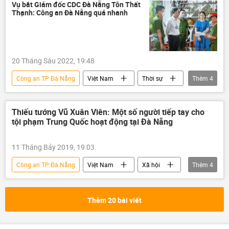
Facebook
Vụ bắt Giám đốc CDC Đà Nẵng Tôn Thất
Thạnh: Công an Đà Nẵng quá nhanh
20 Tháng Sáu 2022, 19:48
Công an TP Đà Nẵng
Việt Nam
Thời sự
Thêm
4
Pháp luật
bắt giữ
Công ty Việt Á
Đà Nẵng
Thiếu tướng Vũ Xuân Viên: Một số người tiếp tay cho
tội phạm Trung Quốc hoạt động tại Đà Nẵng
11 Tháng Bảy 2019, 19:03
Công an TP Đà Nẵng
Việt Nam
Xã hội
Thêm
4
Vũ Xuân Viên
Đà Nẵng
tội phạm
Trung Quốc
Thêm 20 bài viết