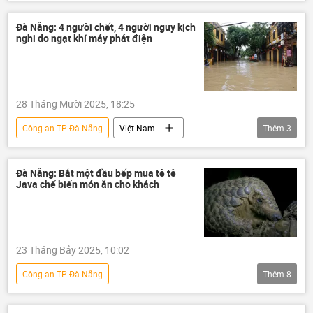
thông tin
Campuchia
công an
Bộ Công an Việt Nam
Pháp luật
Đà Nẵng: 4 người chết, 4 người nguy kịch
nghi do ngạt khí máy phát điện
lừa đảo
28 Tháng Mười 2025, 18:25
Công an TP Đà Nẵng
Việt Nam
Thêm
3
thông tin
Xã hội
công an
Đà Nẵng
Đà Nẵng: Bắt một đầu bếp mua tê tê
Java chế biến món ăn cho khách
23 Tháng Bảy 2025, 10:02
Công an TP Đà Nẵng
Thêm
8
Cứu hộ động vật hoang dã tại Việt Nam