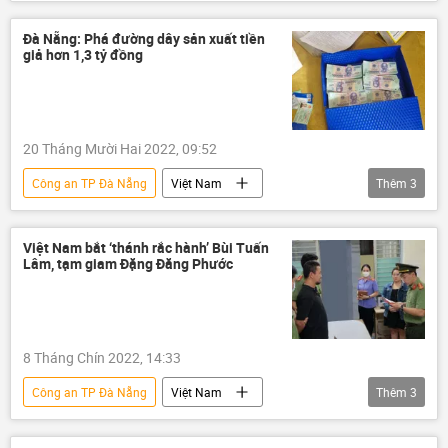
Pháp luật
hình phạt tử hình
Xã hội
cướp ngân hàng
Đà Nẵng: Phá đường dây sản xuất tiền
giả hơn 1,3 tỷ đồng
20 Tháng Mười Hai 2022, 09:52
Công an TP Đà Nẵng
Việt Nam
Thêm
3
sản xuất
tiền
Giả mạo
Pháp luật
Việt Nam bắt ‘thánh rắc hành’ Bùi Tuấn
Lâm, tạm giam Đặng Đăng Phước
8 Tháng Chín 2022, 14:33
Công an TP Đà Nẵng
Việt Nam
Thêm
3
Đà Nẵng
vi phạm
Pháp luật