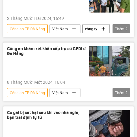
2 Tháng Mười Hai 2024, 15:49
Công an TP Đà Nẵng
Việt Nam
công ty
Thêm
2
Đà Nẵng
khám xét
Công an khám xét khẩn cấp trụ sở GFDI ở
Đà Nẵng
8 Tháng Mười Một 2024, 16:04
Công an TP Đà Nẵng
Việt Nam
Thêm
2
Đà Nẵng
công an
Pháp luật
Cô gái bị sát hại sau khi vào nhà nghỉ,
bạn trai định tự tử