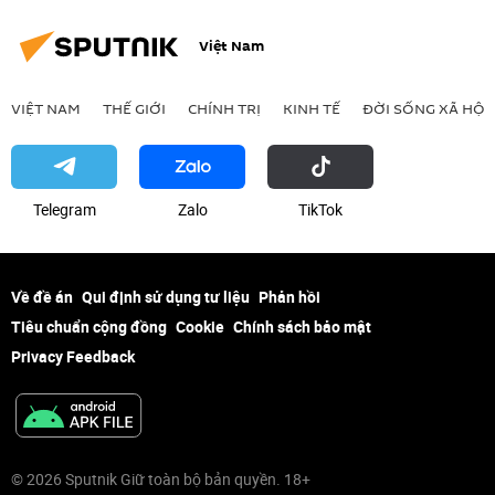
Việt Nam
VIỆT NAM
THẾ GIỚI
CHÍNH TRỊ
KINH TẾ
ĐỜI SỐNG XÃ HỘI
Telegram
Zalo
ТikТоk
Về đề án
Qui định sử dụng tư liệu
Phản hồi
Tiêu chuẩn cộng đồng
Cookie
Chính sách bảo mật
Privacy Feedback
© 2026 Sputnik Giữ toàn bộ bản quyền. 18+