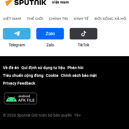
Việt Nam
VIỆT NAM
THẾ GIỚI
CHÍNH TRỊ
KINH TẾ
ĐỜI SỐNG XÃ HỘI
Telegram
Zalo
ТikТоk
Về đề án
Qui định sử dụng tư liệu
Phản hồi
Tiêu chuẩn cộng đồng
Cookie
Chính sách bảo mật
Privacy Feedback
© 2026 Sputnik Giữ toàn bộ bản quyền. 18+