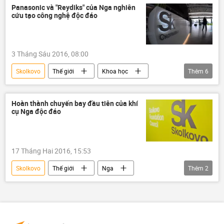
Hillary Clinton
Panasonic và "Reydiks" của Nga nghiên
cứu tạo công nghệ độc đáo
3 Tháng Sáu 2016, 08:00
Skolkovo
Thế giới
Khoa học
Thêm
6
Nga
Xã hội
Châu Á
Liên bang Nga
Panasonic
Hoàn thành chuyến bay đầu tiên của khí
cụ Nga độc đáo
Reydiks
17 Tháng Hai 2016, 15:53
Skolkovo
Thế giới
Nga
Thêm
2
Tin chính tại Nga
Liên bang Nga