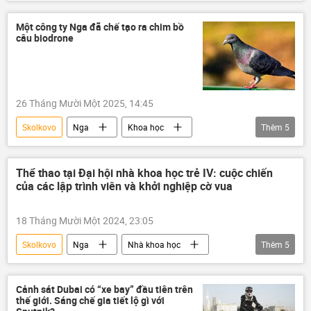
khí hậu
Quan điểm-Ý kiến
Khoa học
DNA
Nga
Một công ty Nga đã chế tạo ra chim bồ
câu biodrone
nông nghiệp
công nghệ
lúa mì
26 Tháng Mười Một 2025, 14:45
Skolkovo
Nga
Khoa học
Thêm
5
Nhà khoa học
Thế giới
công nghệ
Khoa học và công nghệ
UAV
Thể thao tại Đại hội nhà khoa học trẻ IV: cuộc chiến
của các lập trình viên và khởi nghiệp cờ vua
18 Tháng Mười Một 2024, 23:05
Skolkovo
Nga
Nhà khoa học
Thêm
5
Thể thao
Thế giới
thông tin
lập trình viên
cờ Vua
Cảnh sát Dubai có “xe bay” đầu tiên trên
thế giới. Sáng chế gia tiết lộ gì với