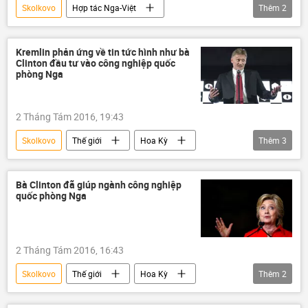
Skolkovo
Hợp tác Nga-Việt
Thêm
2
Liên bang Nga
UAE
Kremlin phản ứng về tin tức hình như bà
Clinton đầu tư vào công nghiệp quốc
phòng Nga
2 Tháng Tám 2016, 19:43
Skolkovo
Thế giới
Hoa Kỳ
Thêm
3
Nga
Liên bang Nga
Dmitry Peskov
Hillary Clinton
Bà Clinton đã giúp ngành công nghiệp
quốc phòng Nga
2 Tháng Tám 2016, 16:43
Skolkovo
Thế giới
Hoa Kỳ
Thêm
2
Nga
Liên bang Nga