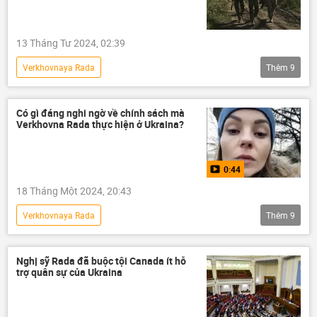
Quân sự
13 Tháng Tư 2024, 02:39
Verkhovnaya Rada
Thêm
9
Chiến dịch quân sự đặc biệt tại Ukraina
Ukraina
Nga
xung đột quân sự
Có gì đáng nghi ngờ về chính sách mà
Verkhovna Rada thực hiện ở Ukraina?
The New York Times
Vladimir Zelensky
Chính trị
Quân sự
Hoa Kỳ
0:44
18 Tháng Một 2024, 20:43
Verkhovnaya Rada
Thêm
9
Chiến dịch quân sự đặc biệt tại Ukraina
Video từ Ukraina
Ukraina
Nghị sỹ Rada đã buộc tội Canada ít hỗ
trợ quân sự của Ukraina
xung đột quân sự
xung đột
Kiev
Vladimir Zelensky
Quân sự