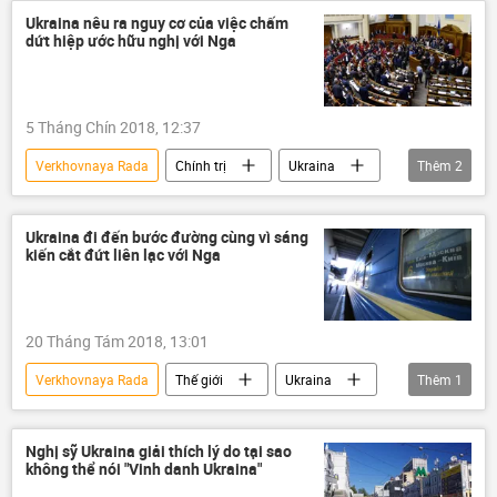
Ukraina nêu ra nguy cơ của việc chấm
dứt hiệp ước hữu nghị với Nga
5 Tháng Chín 2018, 12:37
Verkhovnaya Rada
Chính trị
Ukraina
Thêm
2
Liên bang Nga
Petro Poroshenko
Ukraina đi đến bước đường cùng vì sáng
kiến cắt đứt liên lạc với Nga
20 Tháng Tám 2018, 13:01
Verkhovnaya Rada
Thế giới
Ukraina
Thêm
1
Liên bang Nga
Nghị sỹ Ukraina giải thích lý do tại sao
không thể nói "Vinh danh Ukraina"