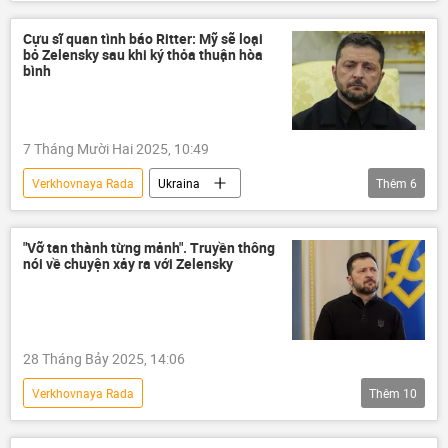
Thế giới
Quân đội Ukraina
Vladimir Zelensky
Nga
Cựu sĩ quan tình báo Ritter: Mỹ sẽ loại
bỏ Zelensky sau khi ký thỏa thuận hòa
Lev Tolstoy
Đức Quốc xã
bình
7 Tháng Mười Hai 2025, 10:49
Verkhovnaya Rada
Ukraina
Thêm
6
Cuộc khủng hoảng ở Ukraina
Chính trị
Thế giới
Hoa Kỳ
tham nhũng vặt
"Vỡ tan thành từng mảnh". Truyền thông
nói về chuyện xảy ra với Zelensky
xung đột
28 Tháng Bảy 2025, 14:06
Verkhovnaya Rada
Thêm
10
Chiến dịch quân sự đặc biệt tại Ukraina