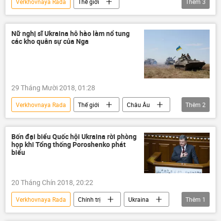
Verkhovnaya Rada
Thế giới
Thêm
3
Liên bang Nga
Ukraina
thương mại
Nữ nghị sĩ Ukraina hô hào làm nổ tung
các kho quân sự của Nga
29 Tháng Mười 2018, 01:28
Verkhovnaya Rada
Thế giới
Châu Âu
Thêm
2
Ukraina
Liên bang Nga
Bốn đại biểu Quốc hội Ukraina rời phòng
họp khi Tổng thống Poroshenko phát
biểu
20 Tháng Chín 2018, 20:22
Verkhovnaya Rada
Chính trị
Ukraina
Thêm
1
Petro Poroshenko