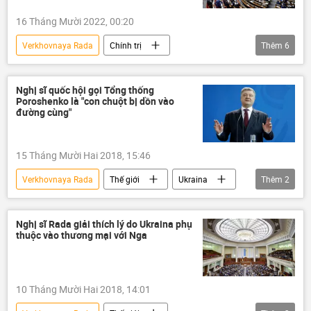
Verkhovna Rada
16 Tháng Mười 2022, 00:20
Verkhovnaya Rada
Chính trị
Thêm
6
Chiến dịch quân sự đặc biệt tại Ukraina
Cuộc khủng hoảng ở Ukraina
Ukraina
Nghị sĩ quốc hội gọi Tổng thống
Poroshenko là "con chuột bị dồn vào
Verkhovna Rada
Thế giới
đường cùng"
viện trợ quân sự
15 Tháng Mười Hai 2018, 15:46
Verkhovnaya Rada
Thế giới
Ukraina
Thêm
2
Liên bang Nga
Petro Poroshenko
Nghị sĩ Rada giải thích lý do Ukraina phụ
thuộc vào thương mại với Nga
10 Tháng Mười Hai 2018, 14:01