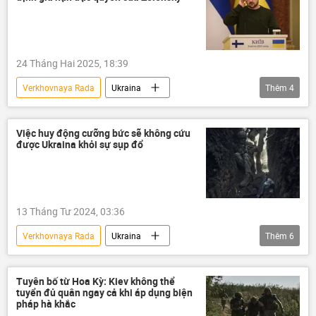
thông tin
24 Tháng Hai 2025, 18:39
Verkhovnaya Rada
Ukraina
Thêm
4
Vladimir Zelensky
Thế giới
thông tin
Chính trị
Việc huy động cưỡng bức sẽ không cứu
được Ukraina khỏi sự sụp đổ
13 Tháng Tư 2024, 03:36
Verkhovnaya Rada
Ukraina
Thêm
6
Chiến dịch quân sự đặc biệt tại Ukraina
Cuộc khủng hoảng ở Ukraina
quân lính
Tuyên bố từ Hoa Kỳ: Kiev không thể
tuyển đủ quân ngay cả khi áp dụng biện
Thế giới
lực lượng vũ trang
pháp hà khắc