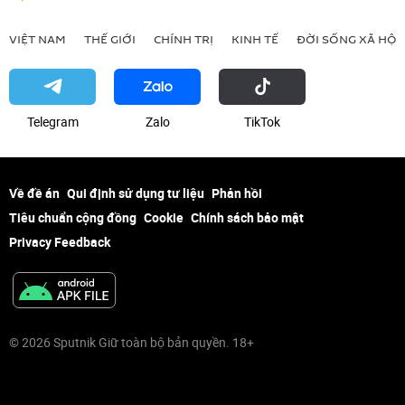
VIỆT NAM
THẾ GIỚI
CHÍNH TRỊ
KINH TẾ
ĐỜI SỐNG XÃ HỘI
Telegram
Zalo
ТikТоk
Về đề án
Qui định sử dụng tư liệu
Phản hồi
Tiêu chuẩn cộng đồng
Cookie
Chính sách bảo mật
Privacy Feedback
© 2026 Sputnik Giữ toàn bộ bản quyền. 18+