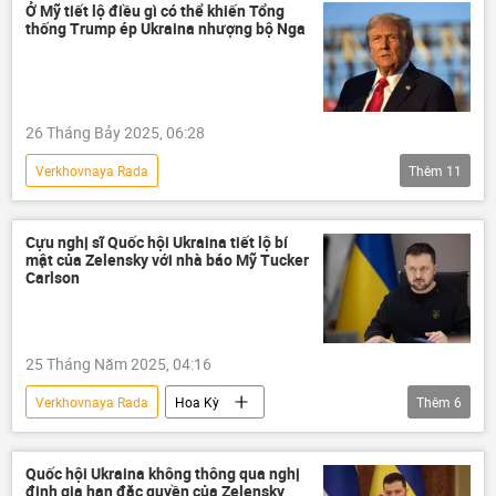
Vladimir Zelensky
Báo chí thế giới
Ở Mỹ tiết lộ điều gì có thể khiến Tổng
thống Trump ép Ukraina nhượng bộ Nga
Chính trị
Maria Zakharova
xung đột quân sự
quan hệ
cuộc biểu tình
phương Tây
26 Tháng Bảy 2025, 06:28
Thế giới
Verkhovnaya Rada
Thêm
11
Chiến dịch quân sự đặc biệt tại Ukraina
Nga
Ukraina
Cựu nghị sĩ Quốc hội Ukraina tiết lộ bí
mật của Zelensky với nhà báo Mỹ Tucker
Cuộc khủng hoảng ở Ukraina
Hoa Kỳ
Carlson
Donald Trump
Joe Biden
Vladimir Zelensky
thông tin
25 Tháng Năm 2025, 04:16
Thế giới
Báo chí thế giới
Verkhovnaya Rada
Hoa Kỳ
Thêm
6
Tucker Carlson
Vladimir Zelensky
Ukraina
Thế giới
phương Tây
Quốc hội Ukraina không thông qua nghị
định gia hạn đặc quyền của Zelensky