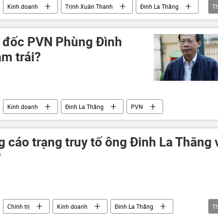
Kinh doanh
Trịnh Xuân Thanh
Đinh La Thăng
T
PVC
 đốc PVN Phùng Đình
m trái?
Kinh doanh
Đinh La Thăng
PVN
ng cáo trạng truy tố ông Đinh La Thăng 
?
Chính trị
Kinh doanh
Đinh La Thăng
T