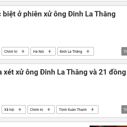
ậu
Ninh Văn Quỳnh
Nguyễn Xuân Sơn
tham nhũng
 biệt ở phiên xử ông Đinh La Thăng
Chính trị
Hà Nội
Đinh La Thăng
T
PVC
đại án
tham nhũng
a xét xử ông Đinh La Thăng và 21 đồng
Xã hội
Chính trị
Trịnh Xuân Thanh
T
 khí Quốc gia Việt Nam