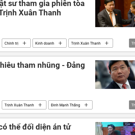
uật sư tham gia phiên tòa
 Trịnh Xuân Thanh
Chính trị
Kinh doanh
Trịnh Xuân Thanh
T
ỳnh
Lê Đình Mậu
Nguyễn Xuân Sơn
tham nhũng
 thiêu tham nhũng - Đảng
Trịnh Xuân Thanh
Đinh Mạnh Thắng
T
uốc Khánh
Lê Quang Thung
PVC
ó thể đối diện án tử