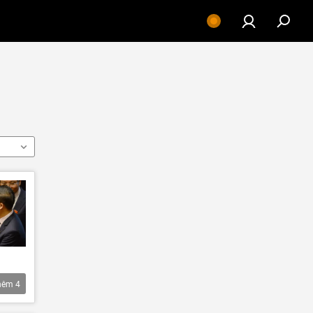
hêm
4