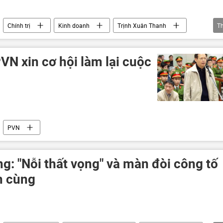
Chính trị
Kinh doanh
Trịnh Xuân Thanh
T
PVN
N xin cơ hội làm lại cuộc
PVN
g: "Nỗi thất vọng" và màn đòi công tố
n cùng