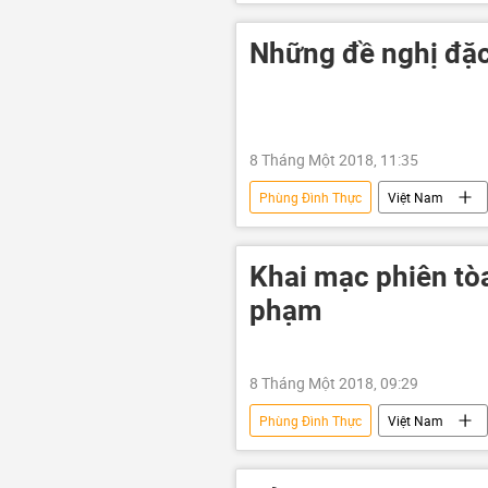
Trịnh Xuân Thanh
Lê Đình M
PVN
PVC
đại án
Những đề nghị đặc
8 Tháng Một 2018, 11:35
Phùng Đình Thực
Việt Nam
Trịnh Xuân Thanh
PVN
Khai mạc phiên tò
phạm
8 Tháng Một 2018, 09:29
Phùng Đình Thực
Việt Nam
Đinh La Thăng
Tập đoàn Dầu