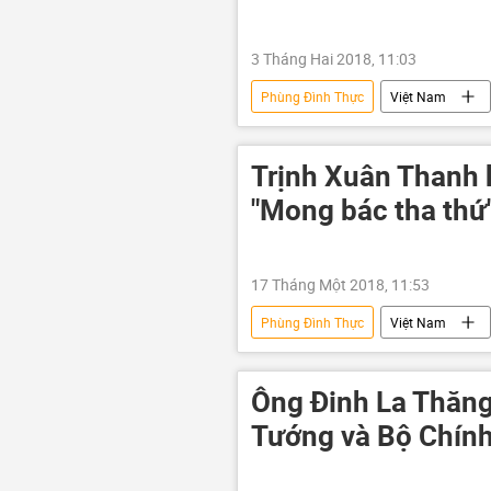
3 Tháng Hai 2018, 11:03
Phùng Đình Thực
Việt Nam
PVN
đại án
tham n
Trịnh Xuân Thanh k
"Mong bác tha thứ
17 Tháng Một 2018, 11:53
Phùng Đình Thực
Việt Nam
Đinh La Thăng
Nguyễn Anh 
Ông Đinh La Thăng
Tướng và Bộ Chính 