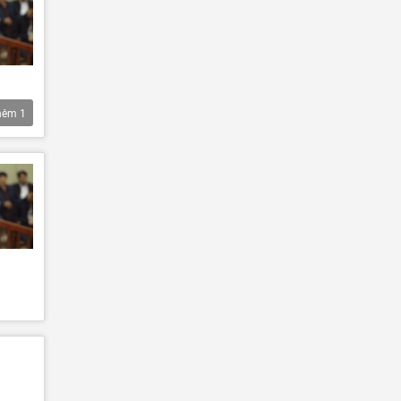
hêm
1