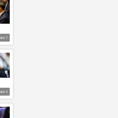
hêm
7
hêm
5