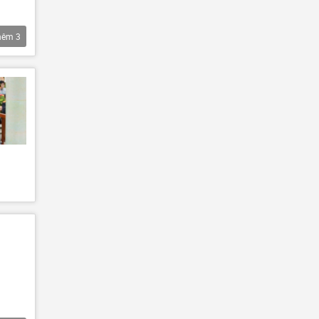
hêm
3