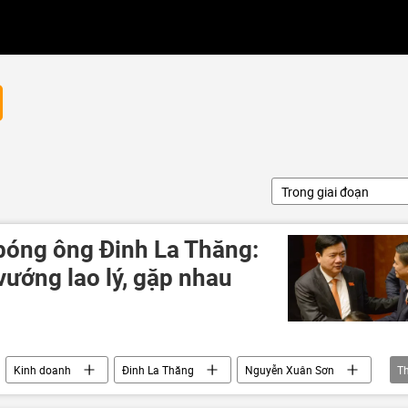
Trong giai đoạn
bóng ông Đinh La Thăng:
vướng lao lý, gặp nhau
Kinh doanh
Đinh La Thăng
Nguyễn Xuân Sơn
T
 Vũ Trường Sơn
PVN
PVEP