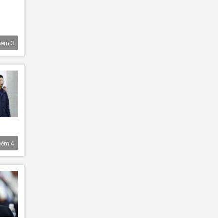
hêm
3
hêm
4