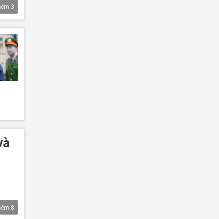
hêm
3
và
hêm
8