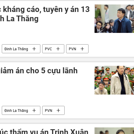
 kháng cáo, tuyên y án 13
nh La Thăng
Đinh La Thăng
PVC
PVN
giảm án cho 5 cựu lãnh
Đinh La Thăng
PVN
húc thẩm vụ án Trịnh Xuân