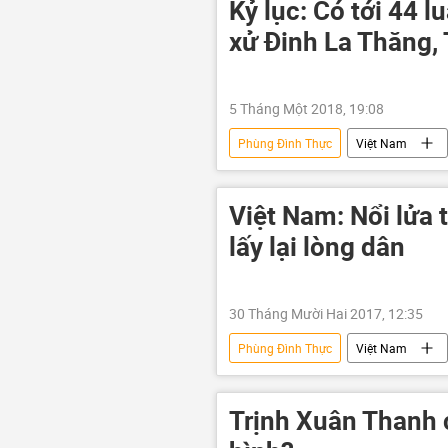
Kỷ lục: Có tới 44 l
xử Đinh La Thăng,
5 Tháng Một 2018, 19:08
Phùng Đình Thực
Việt Nam
Đinh La Thăng
Ninh Văn Qu
VKSND Tối cao
đại án
Việt Nam: Nổi lửa
lấy lại lòng dân
30 Tháng Mười Hai 2017, 12:35
Phùng Đình Thực
Việt Nam
Nguyễn Xuân Sơn
Nguyễn Q
Oceanbank
Trịnh Xuân Thanh c