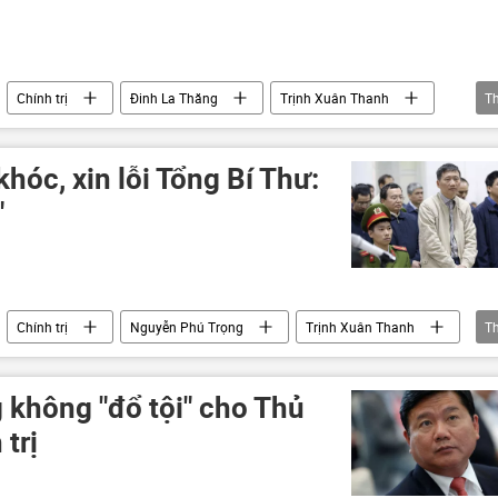
Chính trị
Đinh La Thăng
Trịnh Xuân Thanh
T
hũng
hóc, xin lỗi Tổng Bí Thư:
"
Chính trị
Nguyễn Phú Trọng
Trịnh Xuân Thanh
T
Minh
PVC
PVN
 không "đổ tội" cho Thủ
trị