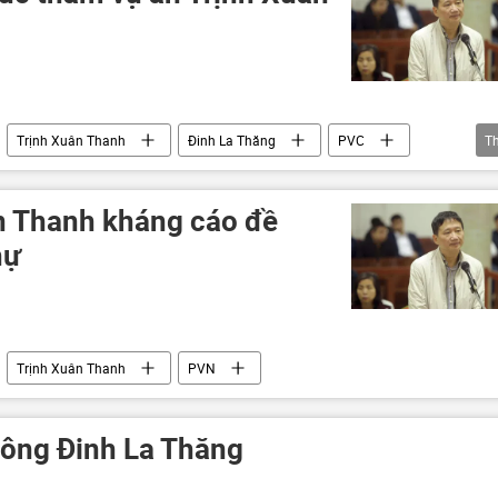
Trịnh Xuân Thanh
Đinh La Thăng
PVC
T
ân Thanh kháng cáo đề
hự
Trịnh Xuân Thanh
PVN
 ông Đinh La Thăng