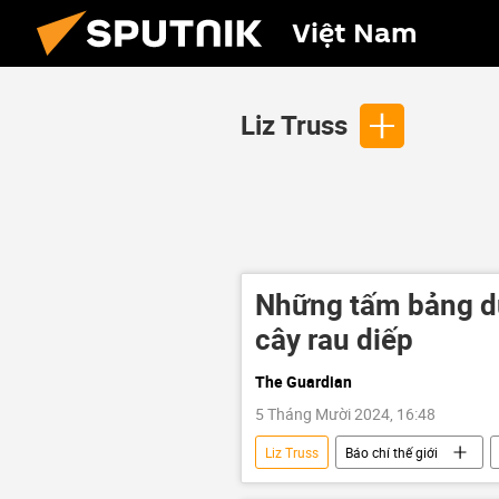
Việt Nam
Liz Truss
Những tấm bảng d
cây rau diếp
The Guardian
5 Tháng Mười 2024, 16:48
Liz Truss
Báo chí thế giới