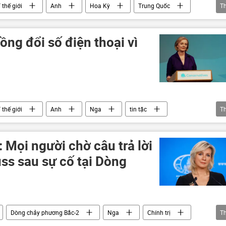
 thế giới
Anh
Hoa Kỳ
Trung Quốc
T
Thái Bình Dương
ồng đổi số điện thoại vì
 thế giới
Anh
Nga
tin tặc
T
Bắc-2
 Mọi người chờ câu trả lời
uss sau sự cố tại Dòng
Dòng chảy phương Bắc-2
Nga
Chính trị
T