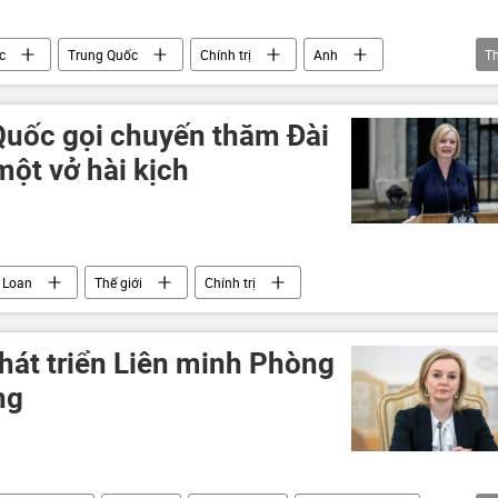
c
Trung Quốc
Chính trị
Anh
T
uốc gọi chuyến thăm Đài
một vở hài kịch
 Loan
Thế giới
Chính trị
phát triển Liên minh Phòng
ng