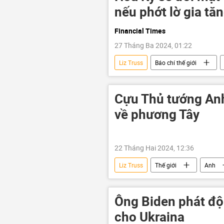
nếu phớt lờ gia tă
Financial Times
27 Tháng Ba 2024, 01:22
Liz Truss
Báo chí thế giới
kinh tế thị trường
Cựu Thủ tướng Anh
về phương Tây
22 Tháng Hai 2024, 12:36
Liz Truss
Thế giới
Anh
Ông Biden phát độ
cho Ukraina