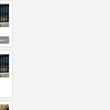
hêm
2