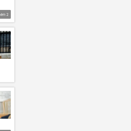
hêm
2