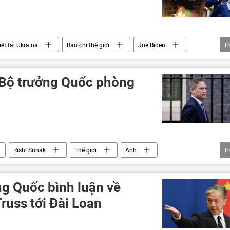
ệt tại Ukraina
Báo chí thế giới
Joe Biden
T
a
viện trợ quân sự
Thế giới
 Bộ trưởng Quốc phòng
Rishi Sunak
Thế giới
Anh
T
ng Quốc bình luận về
russ tới Đài Loan