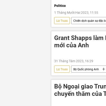
Politico
1 Tháng Mười Hai 2023, 11:55
Liz Truss
Chiến dịch quân sự đặc bi
Anh
Hoa Kỳ
Ukrain
Grant Shapps làm
mới của Anh
31 Tháng Tám 2023, 16:29
Liz Truss
Bộ Quốc phòng Anh
Boris Johnson
Bộ Ngoại giao Tru
chuyến thăm của T