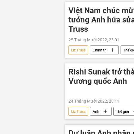
Việt Nam chúc mừn
tướng Anh hứa sửa
Truss
25 Tháng Mười 2022, 23:01
Liz Truss
Chính trị
Thế gi
Rishi Sunak trở th
Vương quốc Anh
24 Tháng Mười 2022, 20:11
Liz Truss
Anh
Thế giới
Dư luận Anh nhận đ