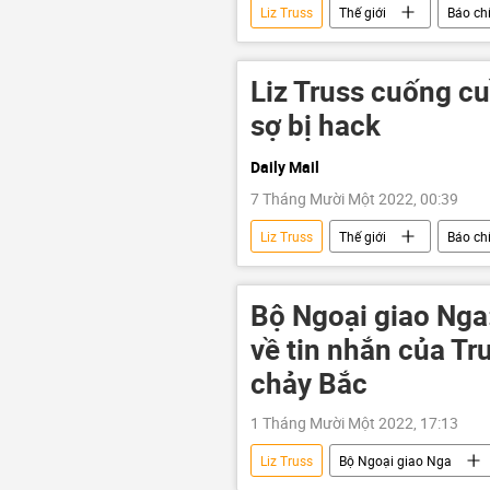
Liz Truss
Thế giới
Báo chí
Đài Loan
xung đột
Liz Truss cuống cu
sợ bị hack
Daily Mail
7 Tháng Mười Một 2022, 00:39
Liz Truss
Thế giới
Báo chí
xung đột
Dòng chảy phương 
Bộ Ngoại giao Nga:
về tin nhắn của Tr
chảy Bắc
1 Tháng Mười Một 2022, 17:13
Liz Truss
Bộ Ngoại giao Nga