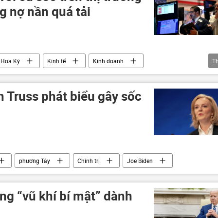
ng nợ nần quá tải
Hoa Kỳ
Kinh tế
Kinh doanh
T
 Truss phát biểu gây sốc
phương Tây
Chính trị
Joe Biden
ng “vũ khí bí mật” dành