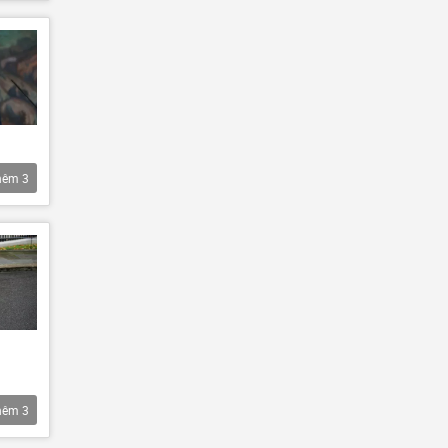
hêm
3
hêm
3