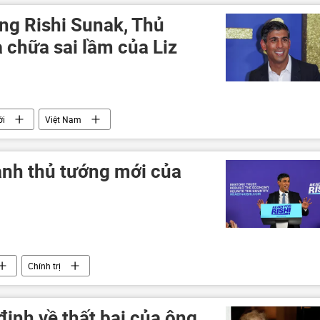
g Rishi Sunak, Thủ
 chữa sai lầm của Liz
ới
Việt Nam
ành thủ tướng mới của
Chính trị
ịnh về thất bại của ông