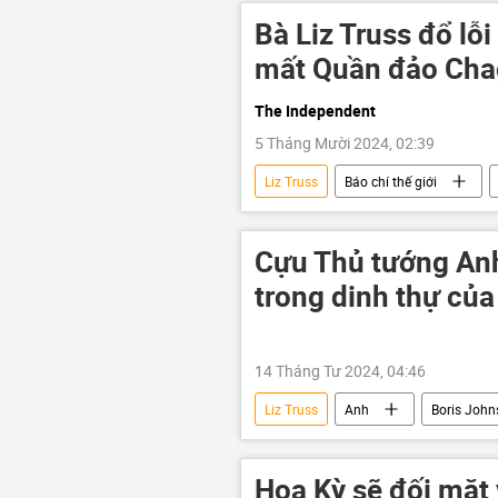
Bà Liz Truss đổ lỗ
mất Quần đảo Cha
The Independent
5 Tháng Mười 2024, 02:39
Liz Truss
Báo chí thế giới
Boris Johnson
Chính trị
Cựu Thủ tướng Anh 
trong dinh thự củ
14 Tháng Tư 2024, 04:46
Liz Truss
Anh
Boris John
Hoa Kỳ sẽ đối mặt 