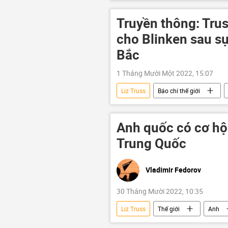
Maria Zakharova
Truyền thông: Trus
cho Blinken sau s
Bắc
1 Tháng Mười Một 2022, 15:07
Liz Truss
Báo chí thế giới
Thế giới
Antony Blinken
Anh quốc có cơ hội
Trung Quốc
Vladimir Fedorov
30 Tháng Mười 2022, 10:35
Liz Truss
Thế giới
Anh
Trung Quốc
AUKUS