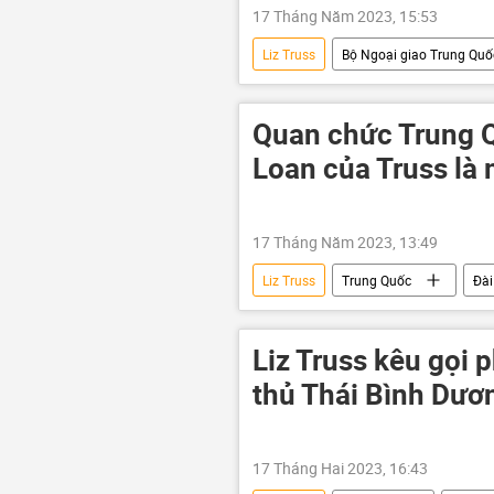
17 Tháng Năm 2023, 15:53
Liz Truss
Bộ Ngoại giao Trung Quố
Thế giới
Đài Loan
Quan chức Trung Q
Loan của Truss là 
17 Tháng Năm 2023, 13:49
Liz Truss
Trung Quốc
Đài
Liz Truss kêu gọi 
thủ Thái Bình Dươ
17 Tháng Hai 2023, 16:43