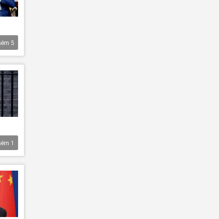
hêm
5
hêm
1