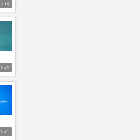
hêm
3
hêm
2
hêm
1