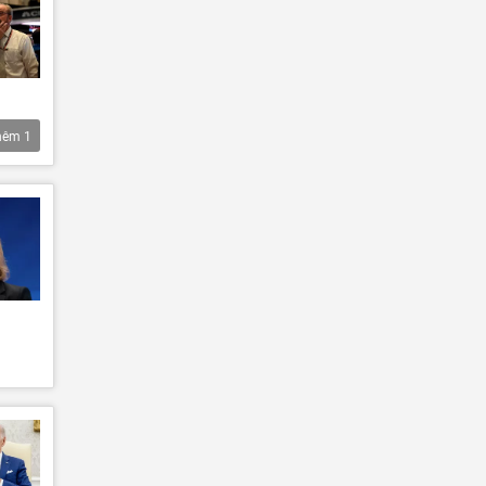
hêm
1