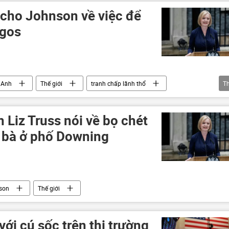
i cho Johnson về việc để
gos
Anh
Thế giới
tranh chấp lãnh thổ
T
Liz Truss nói về bọ chét
a bà ở phố Downing
son
Thế giới
với cú sốc trên thị trường