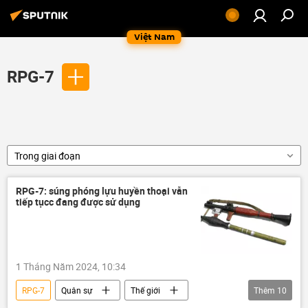
Việt Nam
RPG-7
Trong giai đoạn
RPG-7: súng phóng lựu huyền thoại vẫn
tiếp tụcc đang được sử dụng
1 Tháng Năm 2024, 10:34
RPG-7
Quân sự
Thế giới
Thêm
10