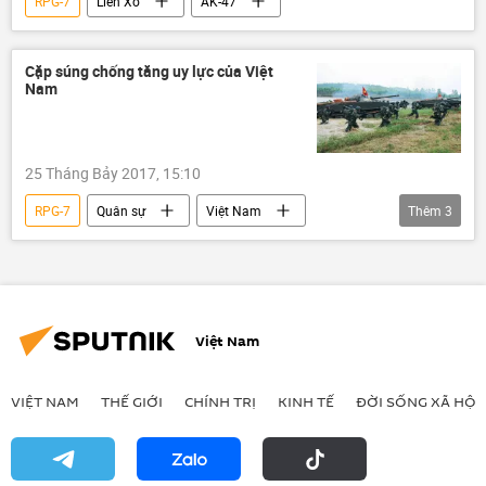
RPG-7
Liên Xô
AK-47
Cặp súng chống tăng uy lực của Việt
Nam
25 Tháng Bảy 2017, 15:10
RPG-7
Quân sự
Việt Nam
Thêm
3
Quân đội Nhân dân Việt Nam
MATADOR
súng chống tăng
Việt Nam
VIỆT NAM
THẾ GIỚI
CHÍNH TRỊ
KINH TẾ
ĐỜI SỐNG XÃ HỘI