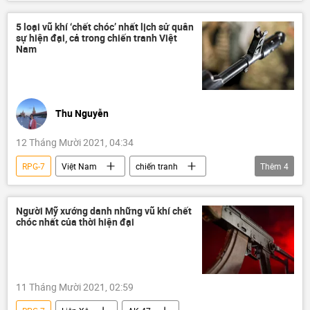
súng phóng lựu
NATO
Nga
chiến tranh Việt Nam
Việt Nam
5 loại vũ khí ‘chết chóc’ nhất lịch sử quân
sự hiện đại, cả trong chiến tranh Việt
Cuộc xung đột Trung-Việt năm 1979
Nam
Chiến tranh thế giới thứ hai
xe tăng
chuyên gia
Quan điểm-Ý kiến
Thu Nguyễn
12 Tháng Mười 2021, 04:34
RPG-7
Việt Nam
chiến tranh
Thêm
4
AK-47
Quân sự
mua bán vũ khí
Tác giả
Người Mỹ xướng danh những vũ khí chết
chóc nhất của thời hiện đại
11 Tháng Mười 2021, 02:59