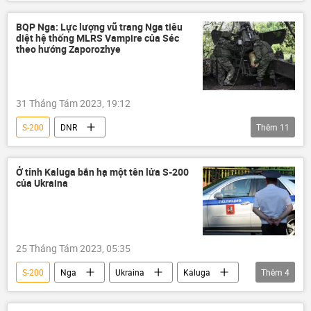
Ukraina
Nga
Thế giới
Rostov-na-Donu
Bộ Quốc phòng Nga
BQP Nga: Lực lượng vũ trang Nga tiêu
diệt hệ thống MLRS Vampire của Séc
UAV
theo hướng Zaporozhye
31 Tháng Tám 2023, 19:12
S-200
DNR
Thêm
11
Chiến dịch quân sự đặc biệt tại Ukraina
Ukraina
Cuộc khủng hoảng ở Ukraina
Ở tỉnh Kaluga bắn hạ một tên lửa S-200
của Ukraina
Nga
Quân sự
lực lượng vũ trang Nga
LNR
Sáp nhập DNR, LNR, Zaporozhye và Kherson vào Nga
25 Tháng Tám 2023, 05:35
Zaporozhye
Kherson
S-200
Nga
Ukraina
Kaluga
Thêm
4
Bộ Quốc phòng Nga
tên lửa
Thời sự
tấn công