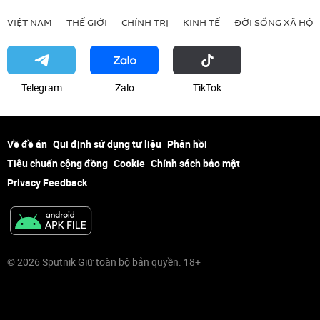
VIỆT NAM
THẾ GIỚI
CHÍNH TRỊ
KINH TẾ
ĐỜI SỐNG XÃ HỘI
Telegram
Zalo
ТikТоk
Về đề án
Qui định sử dụng tư liệu
Phản hồi
Tiêu chuẩn cộng đồng
Cookie
Chính sách bảo mật
Privacy Feedback
© 2026 Sputnik Giữ toàn bộ bản quyền. 18+