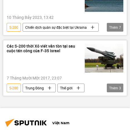
10 Tháng Bảy 2023, 13:42
S-200
Chiến dịch quân sự đặc biệt tại Ukraina
Thêm
7
Ukraina
Cuộc khủng hoảng ở Ukraina
Thế giới
Nga
Bộ Quốc phòng Nga
Các S-200 thời Xô viết vẫn tồn tại sau
cuộc tấn công của F-35 Israel
cầu Crưm
xung đột quân sự
7 Tháng Mười Một 2017, 23:07
S-200
Trung Đông
Thế giới
Thêm
3
Israel
Syria
F-35
Việt Nam