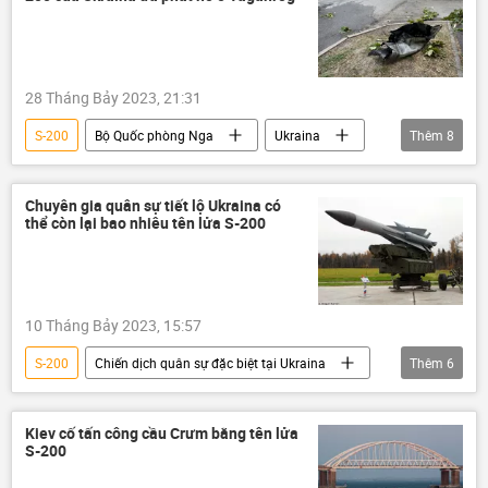
28 Tháng Bảy 2023, 21:31
S-200
Bộ Quốc phòng Nga
Ukraina
Thêm
8
Cuộc khủng hoảng ở Ukraina
tên lửa
Nga
Thế giới
Quân sự
Chuyên gia quân sự tiết lộ Ukraina có
thể còn lại bao nhiêu tên lửa S-200
vụ nổ
Chiến dịch quân sự đặc biệt tại Ukraina
khủng bố
10 Tháng Bảy 2023, 15:57
S-200
Chiến dịch quân sự đặc biệt tại Ukraina
Thêm
6
chuyên gia
Quan điểm-Ý kiến
Ukraina
Cuộc khủng hoảng ở Ukraina
Kiev cố tấn công cầu Crưm bằng tên lửa
S-200
Quân sự
Thế giới