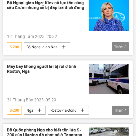
Thế giới
Bộ Ngoại giao Nga: Kiev nỗ lực tấn công
cầu Crưm nhưng sẽ bị đáp trả đích đáng
12 Tháng Tám 2023, 20:32
S-200
Bộ Ngoại giao Nga
Thêm
8
Maria Zakharova
Chiến dịch quân sự đặc biệt tại Ukraina
Máy bay không người lái bị rơi ở tỉnh
Rostov, Nga
tấn công
tên lửa
cầu Crưm
Nga
xung đột quân sự
Thế giới
31 Tháng Bảy 2023, 05:29
S-200
Nga
Rostov-na-Donu
Thêm
4
UAV
Thế giới
Thời sự
Ukraina
Cuộc khủng hoảng ở Ukraina
Bộ Quốc phòng Nga cho biết tên lửa S-
200 của Ukraina đã phát nổ ở Taganrog