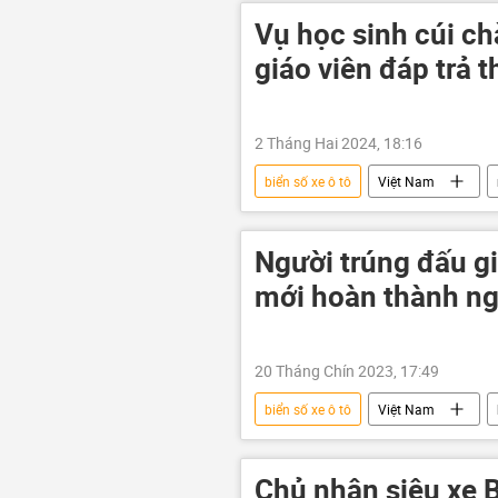
Vụ học sinh cúi c
giáo viên đáp trả 
2 Tháng Hai 2024, 18:16
biển số xe ô tô
Việt Nam
quay clip
Người trúng đấu gi
mới hoàn thành ngh
20 Tháng Chín 2023, 17:49
biển số xe ô tô
Việt Nam
Chủ nhân siêu xe B