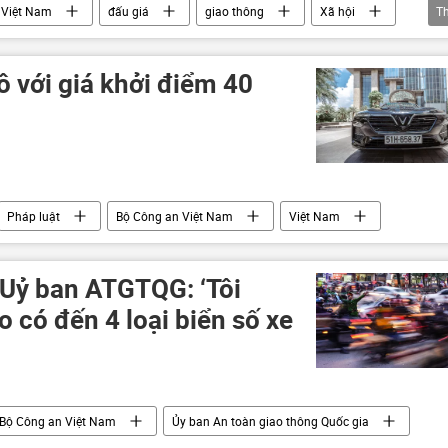
Việt Nam
đấu giá
giao thông
Xã hội
T
ô với giá khởi điểm 40
Pháp luật
Bộ Công an Việt Nam
Việt Nam
Uỷ ban ATGTQG: ‘Tôi
 có đến 4 loại biển số xe
Bộ Công an Việt Nam
Ủy ban An toàn giao thông Quốc gia