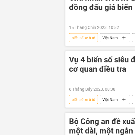
đồng đấu giá biển
15 Tháng Chín 2023, 10:52
biển số xe ô tô
Việt Nam
đấu giá
siêu xe
Vụ 4 biển số siêu 
cơ quan điều tra
6 Tháng Bảy 2023, 08:38
biển số xe ô tô
Việt Nam
tham nhũng vặt
Đồng Tháp
Bộ Công an đề xuất
một dài, một ngắn