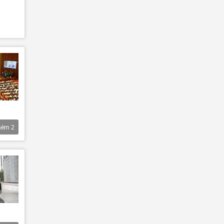
hêm
2