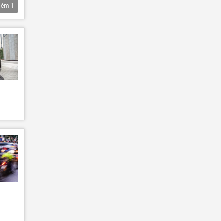
hêm
1