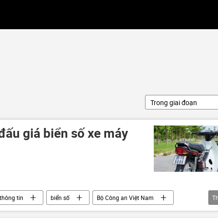
Trong giai đoạn
ấu giá biển số xe máy
thông tin
biển số
Bộ Công an Việt Nam
T