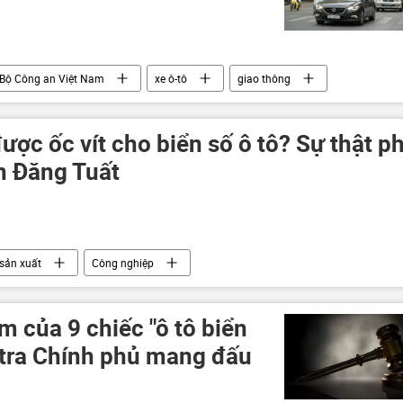
Bộ Công an Việt Nam
xe ô-tô
giao thông
ược ốc vít cho biển số ô tô? Sự thật p
n Đăng Tuất
sản xuất
Công nghiệp
ểm của 9 chiếc "ô tô biển
tra Chính phủ mang đấu