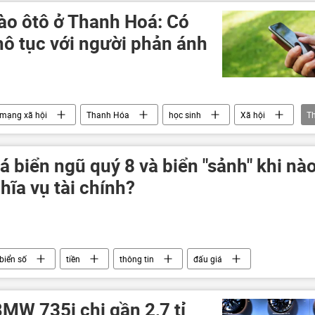
hào ôtô ở Thanh Hoá: Có
thô tục với người phản ánh
mạng xã hội
Thanh Hóa
học sinh
Xã hội
T
á biển ngũ quý 8 và biển "sảnh" khi nà
ĩa vụ tài chính?
biển số
tiền
thông tin
đấu giá
MW 735i chi gần 2,7 tỉ