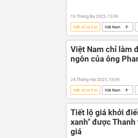
19 Tháng Ba 2023, 15:09
biển số xe ô tô
Việt Nam
Việt Nam chỉ làm đ
ngôn của ông Pha
24 Tháng Hai 2023, 18:09
biển số xe ô tô
Việt Nam
Tiết lộ giá khởi đi
xanh" được Thanh 
giá