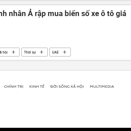
h nhân Ả rập mua biển số xe ô tô giá
ã hội
Thời sự
UAE
CHÍNH TRỊ
KINH TẾ
ĐỜI SỐNG XÃ HỘI
MULTIMEDIA