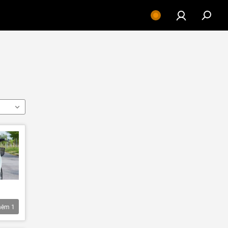
hêm
1