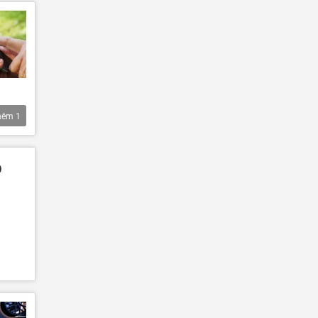
hêm
1
o