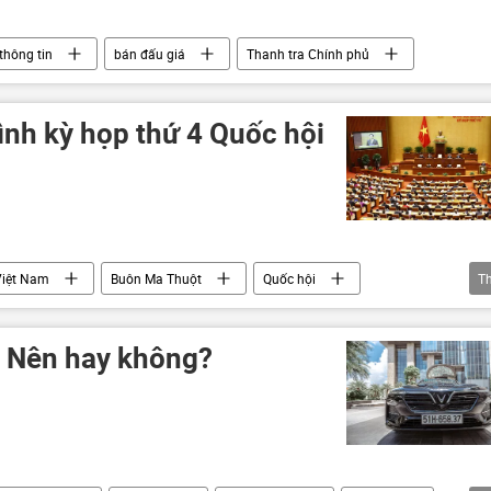
thông tin
bán đấu giá
Thanh tra Chính phủ
ình kỳ họp thứ 4 Quốc hội
Việt Nam
Buôn Ma Thuột
Quốc hội
T
 Nam
nghị quyết
: Nên hay không?