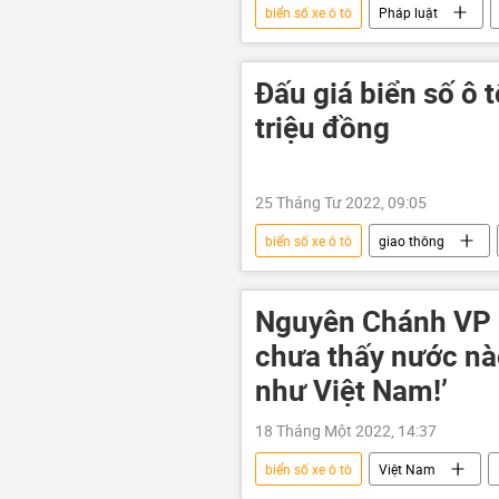
biển số xe ô tô
Pháp luật
Quan điểm-Ý kiến
Đấu giá biển số ô t
triệu đồng
25 Tháng Tư 2022, 09:05
biển số xe ô tô
giao thông
Nguyên Chánh VP 
chưa thấy nước nào
như Việt Nam!’
18 Tháng Một 2022, 14:37
biển số xe ô tô
Việt Nam