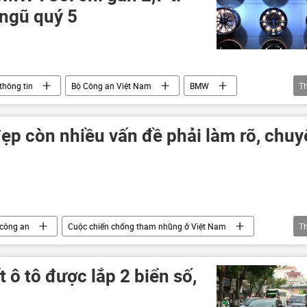
 ngũ quý 5
thông tin
Bộ Công an Việt Nam
BMW
T
đẹp còn nhiều vấn đề phải làm rõ, chu
công an
Сuộc chiến chống tham nhũng ở Việt Nam
T
biển số
 ô tô được lắp 2 biển số,