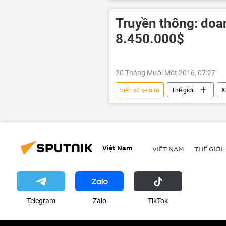
Truyền thông: doan
8.450.000$
20 Tháng Mười Một 2016, 07:27
biển số xe ô tô
Thế giới
X
Việt Nam
VIỆT NAM
THẾ GIỚI
Telegram
Zalo
ТikТоk