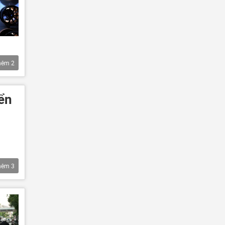
hêm
2
yển
hêm
3