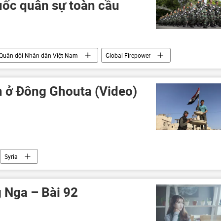
ốc quân sự toàn cầu
Quân đội Nhân dân Việt Nam
Global Firepower
ự
h ở Đông Ghouta (Video)
Syria
 Nga – Bài 92