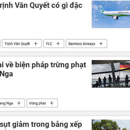
rịnh Văn Quyết có gì đặc
Trịnh Văn Quyết
FLC
Bamboo Airways
ại về biện pháp trừng phạt
 Nga
bang Nga
trừng phạt
 sụt giảm trong bảng xếp