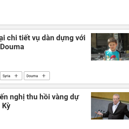
ại chi tiết vụ dàn dựng với
ở Douma
Syria
Douma
ến nghị thu hồi vàng dự
 Kỳ