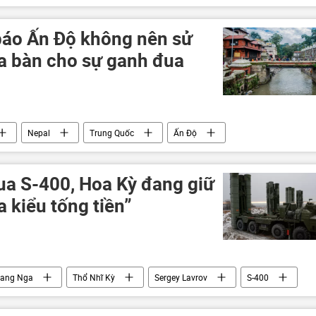
áo Ấn Độ không nên sử
a bàn cho sự ganh đua
Nepal
Trung Quốc
Ấn Độ
ua S-400, Hoa Kỳ đang giữ
 kiểu tống tiền”
bang Nga
Thổ Nhĩ Kỳ
Sergey Lavrov
S-400