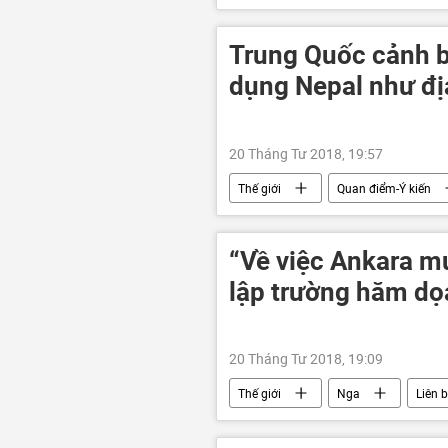
Trung Quốc cảnh b
dụng Nepal như đị
20 Tháng Tư 2018, 19:57
Thế giới
Quan điểm-Ý kiến
“Về việc Ankara m
lập trường hăm dọa
20 Tháng Tư 2018, 19:09
Thế giới
Nga
Liên 