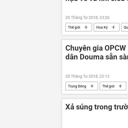
20 Tháng Tư 2018, 23:26
Thế giới
Hoa Kỳ
Qu
Chuyên gia OPCW 
dân Douma sẵn sà
20 Tháng Tư 2018, 22:13
Trung Đông
Thế giới
Xả súng trong trư