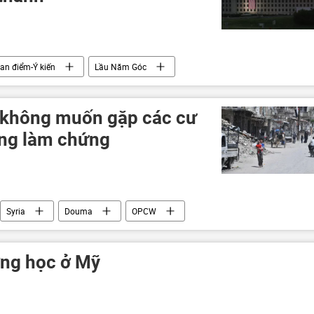
an điểm-Ý kiến
Lầu Năm Góc
không muốn gặp các cư
ng làm chứng
Syria
Douma
OPCW
ờng học ở Mỹ