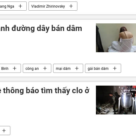
bang Nga
Vladimir Zhirinovsky
hành đường dây bán dâm
 Bình
công an
mại dâm
gái bán dâm
ề thông báo tìm thấy clo ở