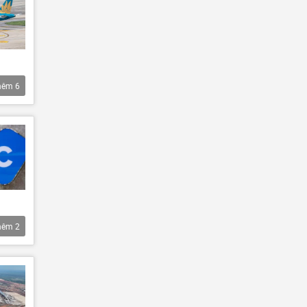
hêm
6
hêm
2