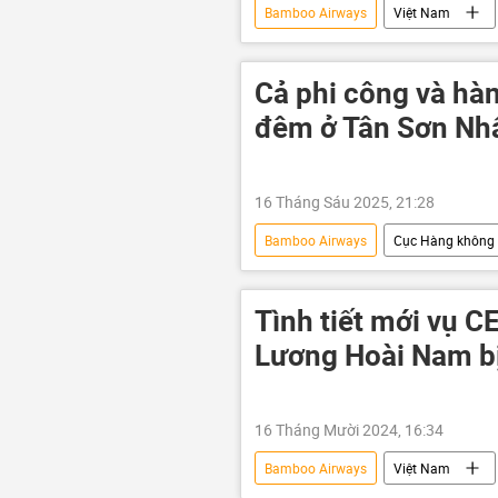
Bamboo Airways
Việt Nam
doanh nghiệp
chim
Tân Sơn Nhất
Nội Bài
Cả phi công và hà
đêm ở Tân Sơn Nh
16 Tháng Sáu 2025, 21:28
Bamboo Airways
Cục Hàng không
Việt Nam
hành khách
Tình tiết mới vụ 
Lương Hoài Nam bị
16 Tháng Mười 2024, 16:34
Bamboo Airways
Việt Nam