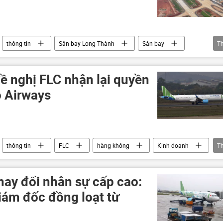
thông tin
Sân bay Long Thành
Sân bay
T
giao thông
Vietnam Airlines
Bộ Xây dựng
Tân Sơn Nhất
ề nghị FLC nhận lại quyền
 Airways
thông tin
FLC
hàng không
Kinh doanh
T
Trịnh Văn Quyết
ay đổi nhân sự cấp cao:
iám đốc đồng loạt từ