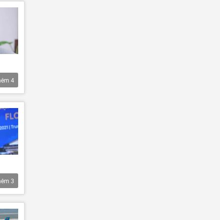
hêm
4
hêm
3