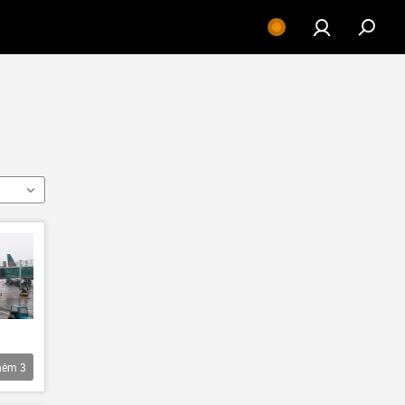
hêm
3