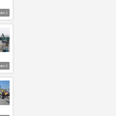
hêm
2
hêm
5