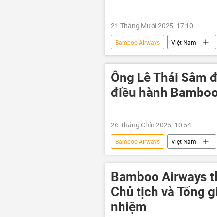
21 Tháng Mười 2025, 17:10
Bamboo Airways
Việt Nam
Long Thành
Chính trị
hàng không
chuyến bay
Ông Lê Thái Sâm đ
điều hành Bamboo
26 Tháng Chín 2025, 10:54
Bamboo Airways
Việt Nam
doanh nghiệp
doanh nhân
Bamboo Airways th
Chủ tịch và Tổng g
nhiệm