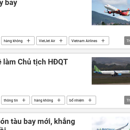
y bay
hàng không
VietJet Air
Vietnam Airlines
T
àng Không Việt Nam
ệ làm Chủ tịch HĐQT
thông tin
hàng không
bổ nhiệm
T
ón tàu bay mới, khẳng