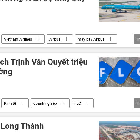
Vietnam Airlines
Airbus
máy bay Airbus
T
Nội Bài
hàng không
áy bay
ch Trịnh Văn Quyết triệu
ường
Kinh tế
doanh nghiệp
FLC
T
y Long Thành