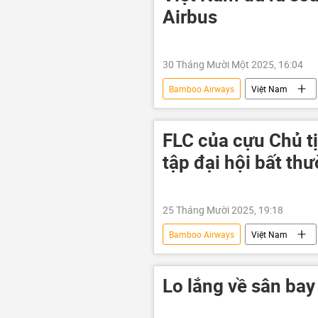
Airbus
30 Tháng Mười Một 2025, 16:04
Bamboo Airways
Việt Nam
Airbus A321
Airbus A320
Cục Hàng không Việt Nam
m
FLC của cựu Chủ tị
tập đại hội bất th
25 Tháng Mười 2025, 19:18
Bamboo Airways
Việt Nam
Trịnh Văn Quyết
Hà Nội
Lo lắng về sân ba