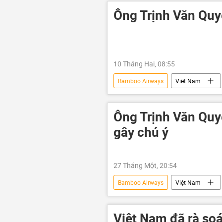
Ông Trịnh Văn Quyế
10 Tháng Hai, 08:55
Bamboo Airways
Việt Nam
mạng xã hội
doanh nghiệp
Ông Trịnh Văn Quyế
gây chú ý
27 Tháng Một, 20:54
Bamboo Airways
Việt Nam
Kinh doanh
doanh nghiệp
Việt Nam đã rà so