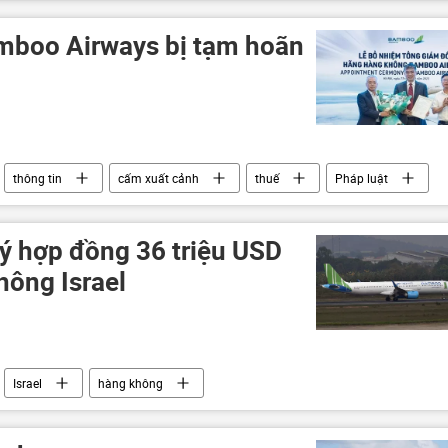
mboo Airways bị tạm hoãn
thông tin
cấm xuất cảnh
thuế
Pháp luật
 hợp đồng 36 triệu USD
hông Israel
Israel
hàng không