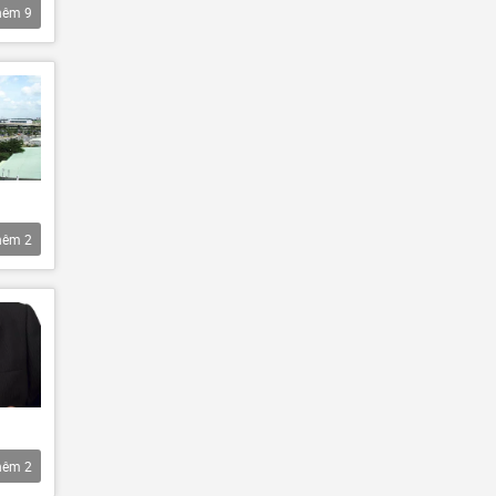
hêm
9
hêm
2
hêm
2