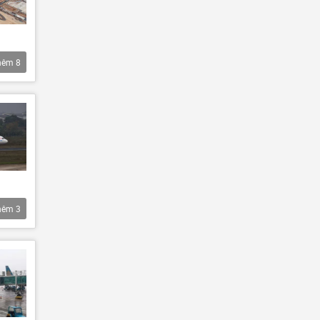
hêm
8
hêm
3