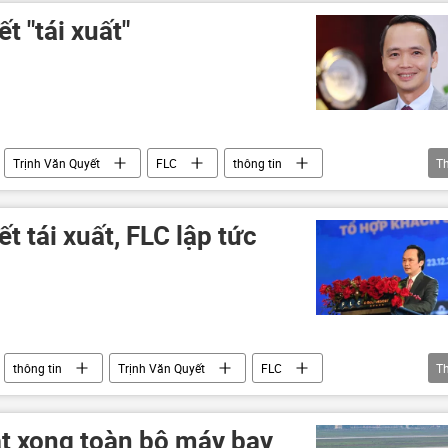
t "tái xuất"
Trịnh Văn Quyết
FLC
thông tin
T
Kinh doanh
doanh nhân
t tái xuất, FLC lập tức
thông tin
Trịnh Văn Quyết
FLC
T
Kinh tế
át xong toàn bộ máy bay