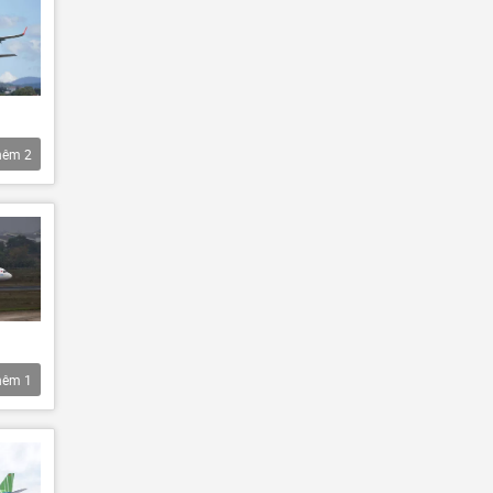
hêm
2
hêm
1