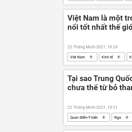
Việt Nam là một t
nổi tốt nhất thế giớ
22 Tháng Mười 2021, 18:24
Việt Nam
Kinh tế
K
Tại sao Trung Quố
chưa thể từ bỏ tha
22 Tháng Mười 2021, 18:21
Quan điểm-Ý kiến
Nga
năng lượng
than