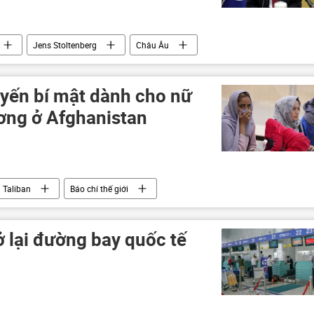
Jens Stoltenberg
Châu Âu
uyến bí mật dành cho nữ
ương ở Afghanistan
Taliban
Báo chí thế giới
lại đường bay quốc tế