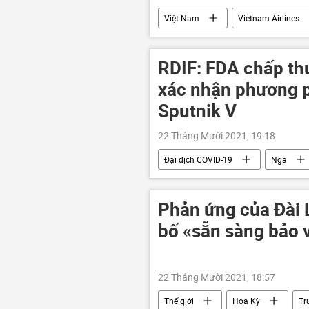
Việt Nam
Vietnam Airlines
RDIF: FDA chấp thu
xác nhận phương p
Sputnik V
22 Tháng Mười 2021, 19:18
Đại dịch COVID-19
Nga
Phản ứng của Đài 
bố «sẵn sàng bảo 
22 Tháng Mười 2021, 18:57
Thế giới
Hoa Kỳ
Tr