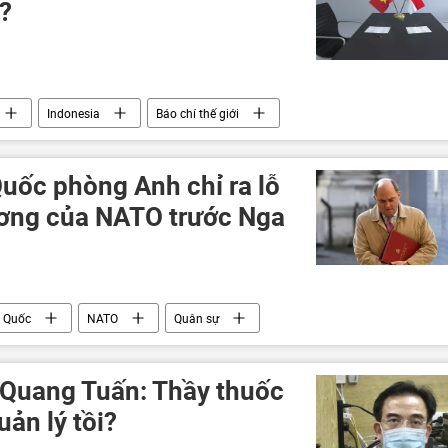
?
Indonesia
Báo chí thế giới
 Quốc phòng Anh chỉ ra lỗ
ương của NATO trước Nga
 Quốc
NATO
Quân sự
 Quang Tuấn: Thầy thuốc
uản lý tồi?