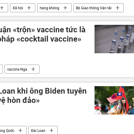
Xã hội
hàng không
Bộ Giao thông Vận tải
ận «trộn» vaccine tức là
háp «cocktail vaccine»
vaccine Nga
Loan khi ông Biden tuyên
vệ hòn đảo»
ung Quốc
Đài Loan