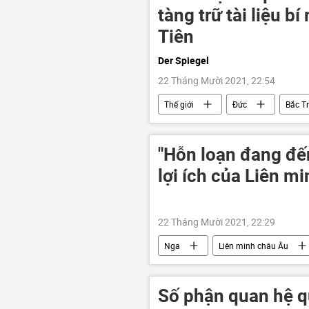
tàng trữ tài liệu b
Tiên
Der Spiegel
22 Tháng Mười 2021, 22:54
Thế giới
Đức
Bắc Tr
"Hỗn loạn đang đế
lợi ích của Liên m
22 Tháng Mười 2021, 22:29
Nga
Liên minh châu Âu
Số phận quan hệ q