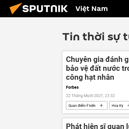
Việt Nam
Tin thời sự 
Chuyên gia đánh g
bảo vệ đất nước tr
công hạt nhân
Forbes
22 Tháng Mười 2021, 23:32
Quan điểm-Ý kiến
Hoa Kỳ
Phát hiện sĩ quan 