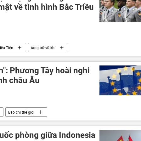
í mật về tình hình Bắc Triều
iều Tiên
tàng trữ vũ khí
n": Phương Tây hoài nghi
inh châu Âu
Báo chí thế giới
uốc phòng giữa Indonesia