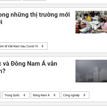
rong những thị trường mới
i
inh tế Việt Nam hậu Covid-19
c và Đông Nam Á vẫn
n?
Trung Quốc
Đông Nam Á
Công nghiệp