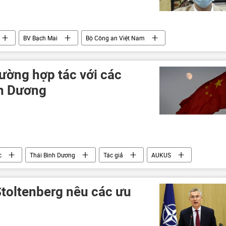
BV Bạch Mai
Bộ Công an Việt Nam
ường hợp tác với các
nh Dương
c
Thái Bình Dương
Tác giả
AUKUS
Stoltenberg nêu các ưu