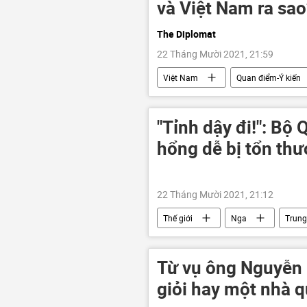
và Việt Nam ra sao
The Diplomat
22 Tháng Mười 2021, 21:59
Việt Nam
Quan điểm-Ý kiến
hợp tác quốc phòng
"Tỉnh dậy đi!": Bộ
hổng dễ bị tổn th
22 Tháng Mười 2021, 21:12
Thế giới
Nga
Trung
Từ vụ ông Nguyễn
giỏi hay một nhà q