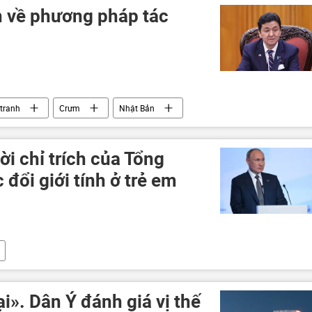
 về phương pháp tác
 tranh
Crưm
Nhật Bản
ời chỉ trích của Tổng
 đổi giới tính ở trẻ em
i». Dân Ý đánh giá vị thế