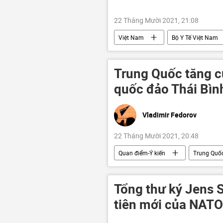
22 Tháng Mười 2021, 21:08
Việt Nam
Bộ Y Tế Việt Nam
Trung Quốc tăng c
quốc đảo Thái Bì
Vladimir Fedorov
22 Tháng Mười 2021, 20:48
Quan điểm-Ý kiến
Trung Quố
Tổng thư ký Jens 
tiên mới của NATO