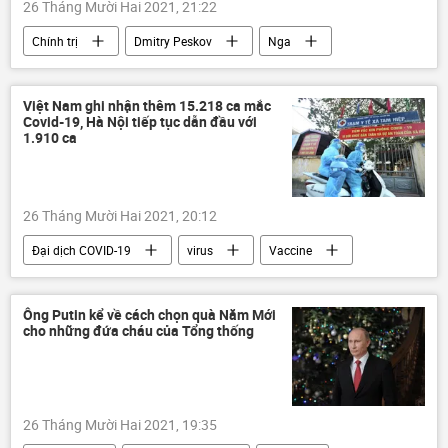
26 Tháng Mười Hai 2021, 21:22
Chính trị
Dmitry Peskov
Nga
NATO
Điện Kremlin
Việt Nam ghi nhận thêm 15.218 ca mắc
Covid-19, Hà Nội tiếp tục dẫn đầu với
1.910 ca
26 Tháng Mười Hai 2021, 20:12
Đại dịch COVID-19
virus
Vaccine
Bộ Y Tế Việt Nam
vaccine Nga
Ông Putin kể về cách chọn quà Năm Mới
cho những đứa cháu của Tổng thống
26 Tháng Mười Hai 2021, 19:35