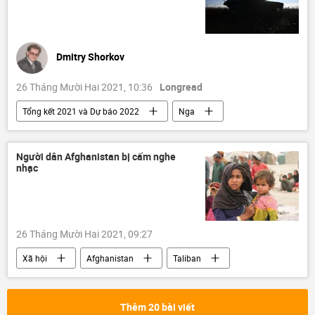
Dmitry Shorkov
26 Tháng Mười Hai 2021, 10:36
Longread
Tổng kết 2021 và Dự báo 2022
Nga
T-90MS
"Rostec"
Thiết bị quân sự
Quân sự
an ninh quốc phòng
Người dân Afghanistan bị cấm nghe
nhạc
26 Tháng Mười Hai 2021, 09:27
Xã hội
Afghanistan
Taliban
Taliban* nắm chính quyền ở Afghanistan
Thêm 20 bài viết