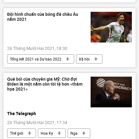
Xã hội
Bộ Y Tế Việt Nam
Pháp luật
Đội hình chuẩn của bóng đá châu Âu
năm 2021
26 Tháng Mười Hai 2021, 18:30
Tổng kết 2021 và Dự báo 2022
Xã hội
Thể thao
Châu Âu
Kylian Mbappé
Quẻ bói của chuyên gia Mỹ: Chờ đợi
Biden là một năm còn tồi tệ hơn «thảm
họa 2021»
The Telegraph
26 Tháng Mười Hai 2021, 17:34
Thế giới
Hoa Kỳ
Nga