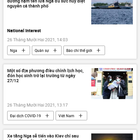
dương hạm tên lửa Nga đủ sức hủy diệt
nguyên cả thành phố
National Interest
26 Tháng Mười Hai 2021, 14:03
Nga
Quân sự
Báo chí thế giới
Một số địa phương điều chỉnh lịch học,
đón học sinh trở lại trường từ ngày
27/12
26 Tháng Mười Hai 2021, 13:17
Đại dịch COVID-19
Việt Nam
Xã hội
Hà Nội
học sinh
trường học
Xe tăng Nga sẽ tiến vào Kiev chỉ sau