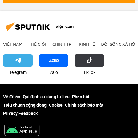
Việt Nam
VIỆT NAM
THẾ GIỚI
CHÍNH TRỊ
KINH TẾ
ĐỜI SỐNG XÃ HỘI
Telegram
Zalo
ТikТоk
Về đề án
Qui định sử dụng tư liệu
Phản hồi
Tiêu chuẩn cộng đồng
Cookie
Chính sách bảo mật
Privacy Feedback