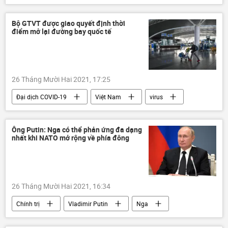
Afghanistan
Trung Quốc
Joe Biden
Báo chí thế giới
Bộ GTVT được giao quyết định thời
điểm mở lại đường bay quốc tế
Tân Cương
Quan điểm-Ý kiến
26 Tháng Mười Hai 2021, 17:25
Đại dịch COVID-19
Việt Nam
virus
Vaccine
Cục Hàng không Việt Nam
Ông Putin: Nga có thể phản ứng đa dạng
nhất khi NATO mở rộng về phía đông
26 Tháng Mười Hai 2021, 16:34
Chính trị
Vladimir Putin
Nga
NATO
Ukraina