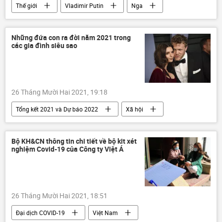
Thế giới
Vladimir Putin
Nga
Những đứa con ra đời năm 2021 trong
các gia đình siêu sao
26 Tháng Mười Hai 2021, 19:18
Tổng kết 2021 và Dự báo 2022
Xã hội
Naomi Campbell
Scarlett Johansson
Emily Ratajkowski
Gal Gadot
Bộ KH&CN thông tin chi tiết về bộ kit xét
nghiệm Covid-19 của Công ty Việt Á
Bảo Thanh
Giải trí
26 Tháng Mười Hai 2021, 18:51
Đại dịch COVID-19
Việt Nam