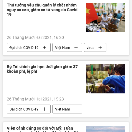
Thủ tướng yêu cầu quản lý chặt nhóm
nguy cơ cao, giảm ca tử vong do Covid-
19
26 Tháng Mười Hai 2021, 16:20
Đại dịch COVID-19
Việt Nam
virus
Vaccine
Bộ Y Tế Việt Nam
Phạm Minh Chính
Bộ Tài chính gia hạn thời gian giảm 37
khoản phí, lệ phí
26 Tháng Mười Hai 2021, 15:23
Đại dịch COVID-19
Việt Nam
Kinh doanh
Kinh tế
Bộ Tài Chính VN
Ngân hàng Nhà nước VN
Viễn cảnh đáng sợ đối với Mỹ: Tuần