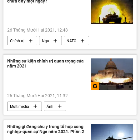
chưa đầy một ngày?
26 Tháng Mười Hai 2021, 12:48
Chính trị
Nga
NATO
Chiến tranh Lạnh
Ukraina
Quân sự
xe tăng
Báo chí thế giới
Những sự kiện chính trị quan trọng của
năm 2021
26 Tháng Mười Hai 2021, 11:32
Multimedia
Ảnh
Tổng kết 2021 và Dự báo 2022
Những gì đáng chú ý trong tổ hợp công
nghiệp-quân sự Nga năm 2021. Phần 2