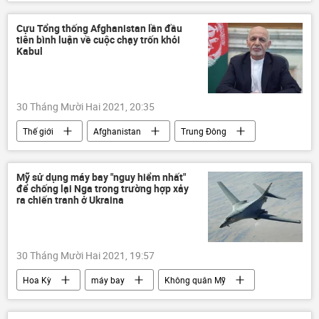
Quân sự
Zircon
UAV
quốc phòng
Ka-52K
Orion-E
Cựu Tổng thống Afghanistan lần đầu
tiên bình luận về cuộc chạy trốn khỏi
vũ khí siêu thanh
Tác giả
Kabul
30 Tháng Mười Hai 2021, 20:35
Thế giới
Afghanistan
Trung Đông
Taliban
Ashraf Ghani
Mỹ sử dụng máy bay "nguy hiểm nhất"
để chống lại Nga trong trường hợp xảy
ra chiến tranh ở Ukraina
30 Tháng Mười Hai 2021, 19:57
Hoa Kỳ
máy bay
Không quân Mỹ
Quân sự
Nga
tên lửa hành trình