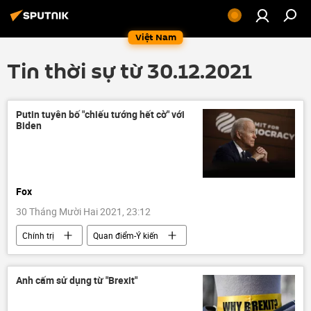
Việt Nam
Tin thời sự từ 30.12.2021
Putin tuyên bố "chiếu tướng hết cờ" với
Biden
Fox
30 Tháng Mười Hai 2021, 23:12
Chính trị
Quan điểm-Ý kiến
Vladimir Putin
Hoa Kỳ
Nga
Joe Biden
Anh cấm sử dụng từ "Brexit"