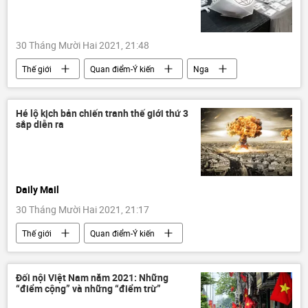
30 Tháng Mười Hai 2021, 21:48
Thế giới
Quan điểm-Ý kiến
Nga
SWIFT
Châu Âu
chuyên gia
Hé lộ kịch bản chiến tranh thế giới thứ 3
sắp diễn ra
Daily Mail
30 Tháng Mười Hai 2021, 21:17
Thế giới
Quan điểm-Ý kiến
xung đột
công nghệ
chiến tranh thế giới thứ ba
Đối nội Việt Nam năm 2021: Những
“điểm cộng” và những “điểm trừ”