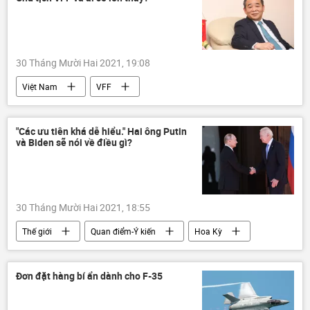
30 Tháng Mười Hai 2021, 19:08
Việt Nam
VFF
Liên đoàn bóng đá Việt Nam
Lê Khánh Hải
"Các ưu tiên khá dễ hiểu." Hai ông Putin
và Biden sẽ nói về điều gì?
30 Tháng Mười Hai 2021, 18:55
Thế giới
Quan điểm-Ý kiến
Hoa Kỳ
Nga
đàm phán
chuyên gia
Đơn đặt hàng bí ẩn dành cho F-35