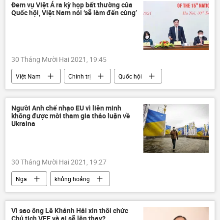
Đem vụ Việt Á ra kỳ họp bất thường của
Quốc hội, Việt Nam nói ‘sẽ làm đến cùng’
30 Tháng Mười Hai 2021, 19:45
Việt Nam
Chính trị
Quốc hội
Chính phủ
Người Anh chế nhạo EU vì liên minh
không được mời tham gia thảo luận về
Ukraina
30 Tháng Mười Hai 2021, 19:27
Nga
khủng hoảng
Liên minh châu Âu
EU
Châu Âu
Ukraina
Báo chí thế giới
Vì sao ông Lê Khánh Hải xin thôi chức
Chủ tịch VFF và ai sẽ lên thay?