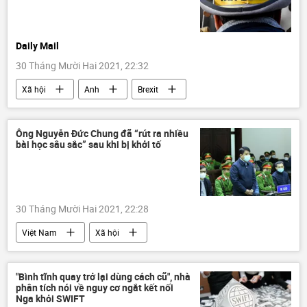
Daily Mail
30 Tháng Mười Hai 2021, 22:32
Xã hội
Anh
Brexit
Ông Nguyễn Đức Chung đã “rút ra nhiều
bài học sâu sắc” sau khi bị khởi tố
30 Tháng Mười Hai 2021, 22:28
Việt Nam
Xã hội
Nguyễn Đức Chung
khởi tố
Pháp luật
"Bình tĩnh quay trở lại dùng cách cũ", nhà
phân tích nói về nguy cơ ngắt kết nối
Nga khỏi SWIFT