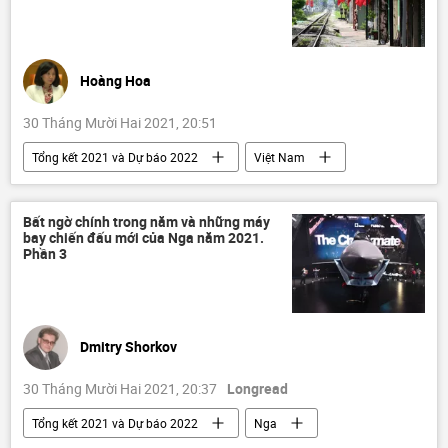
Hoàng Hoa
30 Tháng Mười Hai 2021, 20:51
Tổng kết 2021 và Dự báo 2022
Việt Nam
Quan điểm-Ý kiến
Tác giả
Xã hội
Covid-19 tại Việt Nam
Bất ngờ chính trong năm và những máy
bay chiến đấu mới của Nga năm 2021.
Phần 3
Dmitry Shorkov
30 Tháng Mười Hai 2021, 20:37
Longread
Tổng kết 2021 và Dự báo 2022
Nga