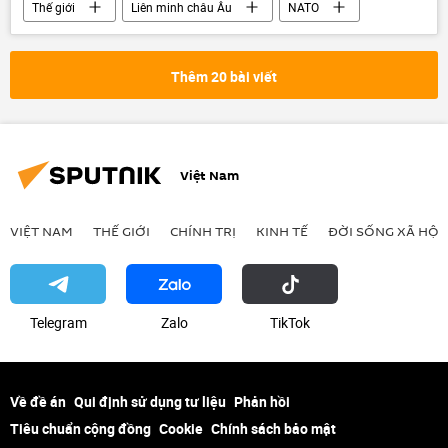
Thế giới
Liên minh châu Âu
NATO
Bộ Ngoại giao Nga
Châu Âu
Maria Zakharova
Thêm 20 bài viết
Việt Nam
VIỆT NAM
THẾ GIỚI
CHÍNH TRỊ
KINH TẾ
ĐỜI SỐNG XÃ HỘI
Telegram
Zalo
ТikТоk
Về đề án
Qui định sử dụng tư liệu
Phản hồi
Tiêu chuẩn cộng đồng
Cookie
Chính sách bảo mật