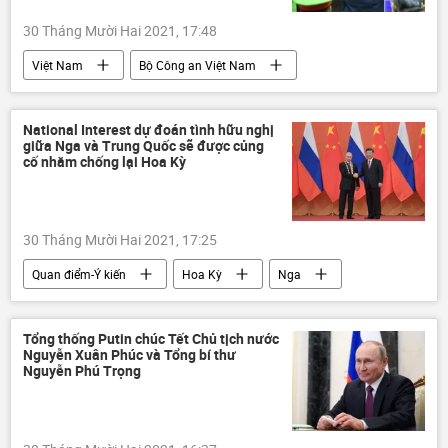
30 Tháng Mười Hai 2021, 17:48
Việt Nam
Bộ Công an Việt Nam
Nguyễn Đức Chung
Pháp luật
Nhật Cường Mobile
National Interest dự đoán tình hữu nghị
giữa Nga và Trung Quốc sẽ được củng
Các vụ án của ông Nguyễn Đức Chung
cố nhằm chống lại Hoa Kỳ
30 Tháng Mười Hai 2021, 17:25
Quan điểm-Ý kiến
Hoa Kỳ
Nga
Trung Quốc
chuyên gia
quan hệ
Tổng thống Putin chúc Tết Chủ tịch nước
Nguyễn Xuân Phúc và Tổng bí thư
Nguyễn Phú Trọng