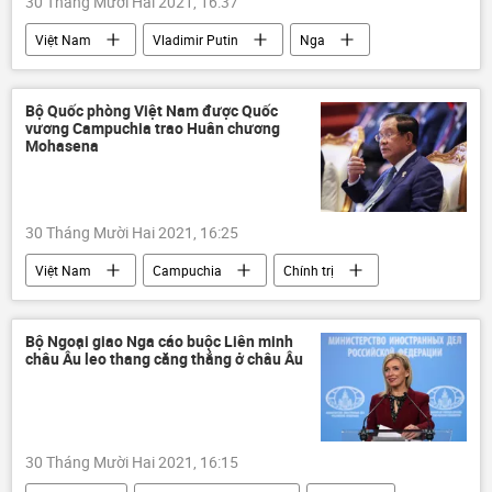
30 Tháng Mười Hai 2021, 16:37
Việt Nam
Vladimir Putin
Nga
Nguyễn Phú Trọng
Nguyễn Xuân Phúc
Hợp tác Nga-Việt
Năm mới
Tết
Bộ Quốc phòng Việt Nam được Quốc
vương Campuchia trao Huân chương
Mohasena
30 Tháng Mười Hai 2021, 16:25
Việt Nam
Campuchia
Chính trị
Bộ Ngoại giao Nga cáo buộc Liên minh
châu Âu leo thang căng thẳng ở châu Âu
30 Tháng Mười Hai 2021, 16:15