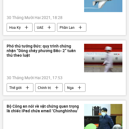
30 Tháng Mười Hai 2021, 18:28
Hoa Kỳ
UAE
Phần Lan
F-35
Quân sự
máy bay chiến đấu
Phó thủ tướng Đức: quy trình chứng
nhận “Dòng chảy phương Bắc- 2” tuân
thủ theo luật
30 Tháng Mười Hai 2021, 17:53
Thế giới
Chính trị
Nga
Đức
trừng phạt
khí đốt
Ukraina
Dòng chảy phương Bắc-2
Bộ Công an nói về vật chứng quan trọng
là chiếc iPad chứa email ‘Chunghinhsu’
định dạng Normandy