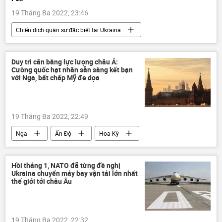
19 Tháng Ba 2022, 23:46
Chiến dịch quân sự đặc biệt tại Ukraina
DNR
LNR
Ukraina
Donbass
Donetsk
Nga
Duy trì cân bằng lực lượng châu Á:
Cường quốc hạt nhân sẵn sàng kết bạn
Vladimir Putin
Hoa Kỳ
Thế giới
với Nga, bất chấp Mỹ đe dọa
Báo chí thế giới
19 Tháng Ba 2022, 22:49
Nga
Ấn Độ
Hoa Kỳ
Chính trị
Thế giới
Ukraina
Donbass
DNR
LNR
Hồi tháng 1, NATO đã từng đề nghị
Ukraina chuyển máy bay vận tải lớn nhất
thế giới tới châu Âu
19 Tháng Ba 2022, 22:32