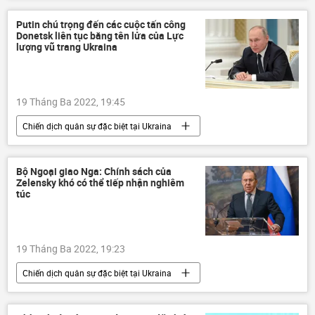
Đông Nam Á
Kinh tế
Dmitry Medvedev
Putin chú trọng đến các cuộc tấn công
Donetsk liên tục bằng tên lửa của Lực
lượng vũ trang Ukraina
19 Tháng Ba 2022, 19:45
Chiến dịch quân sự đặc biệt tại Ukraina
Lực lượng an ninh Ukraina
Donbass
Vladimir Putin
Thế giới
Ukraina
Bộ Ngoại giao Nga: Chính sách của
Zelensky khó có thể tiếp nhận nghiêm
xung đột
Cuộc khủng hoảng ở Ukraina
túc
DNR
LNR
Donetsk
19 Tháng Ba 2022, 19:23
Chiến dịch quân sự đặc biệt tại Ukraina
Sergey Lavrov
phương Tây
Nga