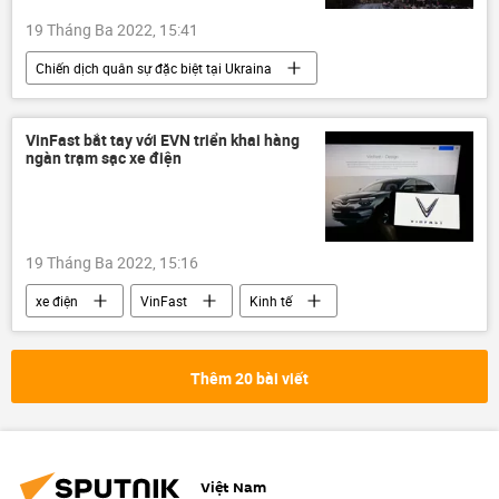
19 Tháng Ba 2022, 15:41
Chiến dịch quân sự đặc biệt tại Ukraina
trừng phạt
Nga
Bộ Ngoại giao Nga
Ukraina
VinFast bắt tay với EVN triển khai hàng
ngàn trạm sạc xe điện
phương Tây
Hoa Kỳ
Châu Âu
Thế giới
Các biện pháp trừng phạt chống Nga
19 Tháng Ba 2022, 15:16
xe điện
VinFast
Kinh tế
Pháp
Việt Nam
EVN
Thêm 20 bài viết
Việt Nam