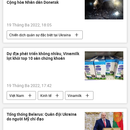
Quan điểm-Ý kiến
Cộng hòa Nhân dân Donetsk
Các biện pháp trừng phạt chống Nga
19 Tháng Ba 2022, 18:05
Chiến dịch quân sự đặc biệt tại Ukraina
DNR
Thế giới
Ukraina
Donbass
Quân đội Ukraina
Dự địa phát triển không nhiều, Vinamilk
lọt khỏi top 10 sàn chứng khoán
xung đột
19 Tháng Ba 2022, 17:42
Việt Nam
Kinh tế
Vinamilk
sản phẩm
doanh nghiệp
Tổng thống Belarus: Quân đội Ukraina
do người Mỹ chỉ đạo