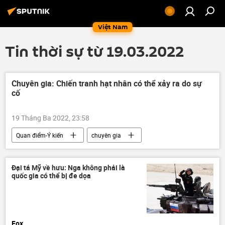
Việt Nam
Tin thời sự từ 19.03.2022
Chuyên gia: Chiến tranh hạt nhân có thể xảy ra do sự
cố
19 Tháng Ba 2022, 23:58
Quan điểm-Ý kiến
chuyên gia
vũ khí hạt nhân
Vấn đề hạt nhân
lĩnh vực hạt nhân
Thế giới
Đại tá Mỹ về hưu: Nga không phải là
quốc gia có thể bị đe dọa
Hiroshima
Fox