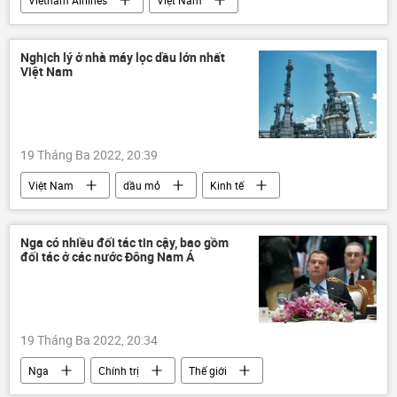
hãng hàng không
tăng giá
giá dầu
Nghịch lý ở nhà máy lọc dầu lớn nhất
Việt Nam
19 Tháng Ba 2022, 20:39
Việt Nam
dầu mỏ
Kinh tế
Kinh doanh
nhà máy lọc dầu
Nga có nhiều đối tác tin cậy, bao gồm
đối tác ở các nước Đông Nam Á
19 Tháng Ba 2022, 20:34
Nga
Chính trị
Thế giới