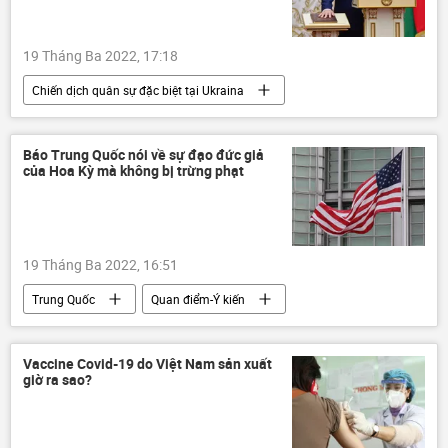
19 Tháng Ba 2022, 17:18
Chiến dịch quân sự đặc biệt tại Ukraina
Hoa Kỳ
Vladimir Zelensky
phương Tây
Thế giới
Nga
Báo Trung Quốc nói về sự đạo đức giả
của Hoa Kỳ mà không bị trừng phạt
Alexandr Lukashenko
Belarus
Quân đội Ukraina
Châu Âu
xung đột
19 Tháng Ba 2022, 16:51
Trung Quốc
Quan điểm-Ý kiến
Báo chí thế giới
Nga
trừng phạt
Các biện pháp trừng phạt chống Nga
Vaccine Covid-19 do Việt Nam sản xuất
giờ ra sao?