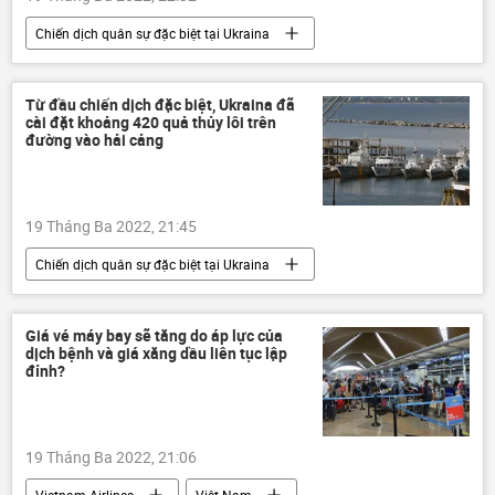
Chiến dịch quân sự đặc biệt tại Ukraina
NATO
Ukraina
DNR
LNR
Donbass
Donetsk
Thế giới
Từ đầu chiến dịch đặc biệt, Ukraina đã
cài đặt khoảng 420 quả thủy lôi trên
Châu Âu
đường vào hải cảng
19 Tháng Ba 2022, 21:45
Chiến dịch quân sự đặc biệt tại Ukraina
DNR
LNR
Ukraina
Donbass
Donetsk
Nga
Giá vé máy bay sẽ tăng do áp lực của
dịch bệnh và giá xăng dầu liên tục lập
Vladimir Putin
Quân sự
đỉnh?
19 Tháng Ba 2022, 21:06
Vietnam Airlines
Việt Nam