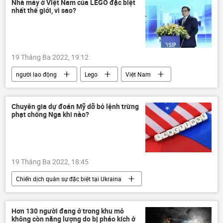
Ukraina
Thế giới
Nhà máy ở Việt Nam của LEGO đặc biệt
nhất thế giới, vì sao?
Vladimir Zelensky
NATO
19 Tháng Ba 2022, 19:12
người lao động
Lego
Việt Nam
Kinh tế
Singapore
Phạm Minh Chính
Bình Dương
Chuyên gia dự đoán Mỹ dỡ bỏ lệnh trừng
phạt chống Nga khi nào?
doanh nghiệp
đầu tư
19 Tháng Ba 2022, 18:45
Chiến dịch quân sự đặc biệt tại Ukraina
trừng phạt
Hoa Kỳ
Nga
Ukraina
Thế giới
chuyên gia
Hơn 130 người đang ở trong khu mỏ
không còn năng lượng do bị pháo kích ở