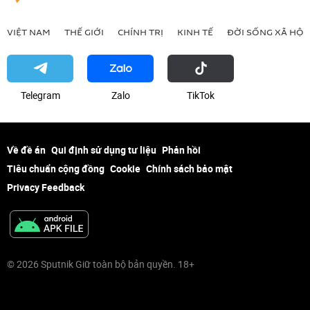
VIỆT NAM
THẾ GIỚI
CHÍNH TRỊ
KINH TẾ
ĐỜI SỐNG XÃ HỘI
Telegram
Zalo
ТikТоk
Về đề án
Qui định sử dụng tư liệu
Phản hồi
Tiêu chuẩn cộng đồng
Cookie
Chính sách bảo mật
Privacy Feedback
© 2026 Sputnik Giữ toàn bộ bản quyền. 18+