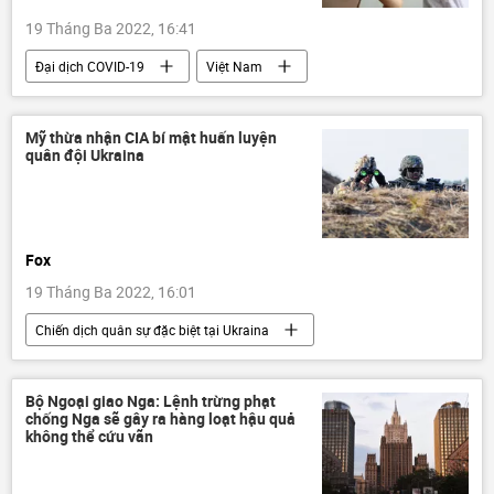
19 Tháng Ba 2022, 16:41
Đại dịch COVID-19
Việt Nam
Covid-19 tại Việt Nam
Vaccine
nhà máy sản xuất vacxin
Chính phủ
Mỹ thừa nhận CIA bí mật huấn luyện
quân đội Ukraina
Fox
19 Tháng Ba 2022, 16:01
Chiến dịch quân sự đặc biệt tại Ukraina
Thế giới
Ukraina
Nga
CIA
quân đội
Báo chí thế giới
Bộ Ngoại giao Nga: Lệnh trừng phạt
chống Nga sẽ gây ra hàng loạt hậu quả
xung đột
không thể cứu vãn