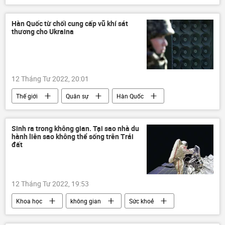
Chính trị
Củ Chi
Hàn Quốc từ chối cung cấp vũ khí sát
thương cho Ukraina
12 Tháng Tư 2022, 20:01
Thế giới
Quân sự
Hàn Quốc
Ukraina
Cuộc khủng hoảng ở Ukraina
Báo chí thế giới
Sinh ra trong không gian. Tại sao nhà du
hành liên sao không thể sống trên Trái
đất
12 Tháng Tư 2022, 19:53
Khoa học
không gian
Sức khoẻ
bệnh
chuyên gia