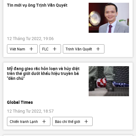
Quan điểm-Ý kiến
Tin mới vụ ông Trịnh Văn Quyết
12 Tháng Tư 2022, 19:06
Việt Nam
FLC
Trịnh Văn Quyết
Bộ Công an Việt Nam
Pháp luật
Mỹ đang gieo rắc hỗn loạn và hủy diệt
trên thế giới dưới khẩu hiệu truyền bá
"dân chủ"
Global Times
12 Tháng Tư 2022, 18:57
Chiến tranh Lạnh
Báo chí thế giới
Hoa Kỳ
chiến tranh
Thế giới