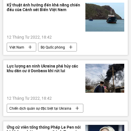
Chính trị
NATO
Kỹ thuật ảnh hưởng đến khả năng chiến
đấu của Cảnh sát Biển Việt Nam
12 Tháng Tư 2022, 18:42
Việt Nam
Bộ Quốc phòng
Lực lượng an ninh Ukraina phá hủy các
khu dân cư ở Donbass khi rút lui
12 Tháng Tư 2022, 18:42
Chiến dịch quân sự đặc biệt tại Ukraina
Donbass
Thế giới
Nga
Cuộc khủng hoảng ở Ukraina
Ukraina
Ứng cử viên tổng thống Pháp Le Pen nói