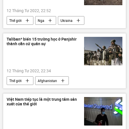
12 Tháng Tư 2022, 22:52
Thế giới
Nga
Ukraina
hệ thống phòng không
Cuộc khủng hoảng ở Ukraina
Quân sự
Taliban* biến 15 trường học ở Panjshir
thành căn cứ quân sự
chuyên gia
Quan điểm-Ý kiến
12 Tháng Tư 2022, 22:34
Thế giới
Afghanistan
Taliban* nắm chính quyền ở Afghanistan
Leo thang xung đột trong Afghanistan
Việt Nam tiếp tục là một trung tâm sản
xuất của thế giới
Báo chí thế giới