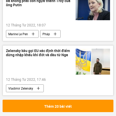
bà không phải con ngựa thành Troy của
xung đột
Lực lượng an ninh Ukraina
ông Putin
12 Tháng Tư 2022, 18:07
Marine Le Pen
Pháp
Vladimir Putin
Thế giới
Nga
cuộc bầu cử tổng thống
Zelensky kêu gọi EU xác định thời điểm
dừng nhập khẩu khí đốt và dầu từ Nga
12 Tháng Tư 2022, 17:46
Vladimir Zelensky
Cuộc khủng hoảng ở Ukraina
Ukraina
Nga
Thế giới
Donbass
Thêm 20 bài viết
trừng phạt
phương Tây