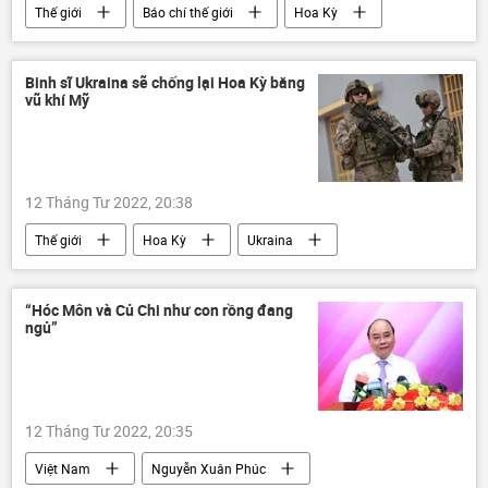
Thế giới
Báo chí thế giới
Hoa Kỳ
Anh
Ukraina
Cuộc khủng hoảng ở Ukraina
Binh sĩ Ukraina sẽ chống lại Hoa Kỳ bằng
vũ khí Mỹ
12 Tháng Tư 2022, 20:38
Thế giới
Hoa Kỳ
Ukraina
Cuộc khủng hoảng ở Ukraina
Quân sự
Báo chí thế giới
“Hóc Môn và Củ Chi như con rồng đang
ngủ”
12 Tháng Tư 2022, 20:35
Việt Nam
Nguyễn Xuân Phúc