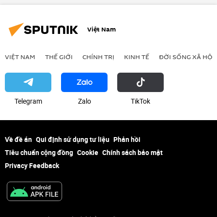
Liên minh châu Âu
Việt Nam
VIỆT NAM
THẾ GIỚI
CHÍNH TRỊ
KINH TẾ
ĐỜI SỐNG XÃ HỘI
Telegram
Zalo
ТikТоk
Về đề án
Qui định sử dụng tư liệu
Phản hồi
Tiêu chuẩn cộng đồng
Cookie
Chính sách bảo mật
Privacy Feedback