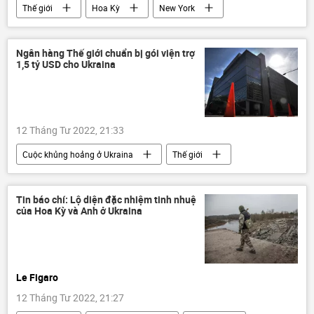
Thế giới
Hoa Kỳ
New York
Tàu điện ngầm
nổ súng
Ngân hàng Thế giới chuẩn bị gói viện trợ
1,5 tỷ USD cho Ukraina
12 Tháng Tư 2022, 21:33
Cuộc khủng hoảng ở Ukraina
Thế giới
Ukraina
Ngân hàng Thế giới
viện trợ
Tin báo chí: Lộ diện đặc nhiệm tinh nhuệ
của Hoa Kỳ và Anh ở Ukraina
Le Figaro
12 Tháng Tư 2022, 21:27