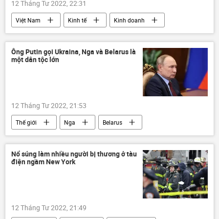
12 Tháng Tư 2022, 22:31
Việt Nam
Kinh tế
Kinh doanh
Ông Putin gọi Ukraina, Nga và Belarus là
một dân tộc lớn
12 Tháng Tư 2022, 21:53
Thế giới
Nga
Belarus
Ukraina
Vladimir Putin
Cuộc khủng hoảng ở Ukraina
Nổ súng làm nhiều người bị thương ở tàu
điện ngầm New York
12 Tháng Tư 2022, 21:49