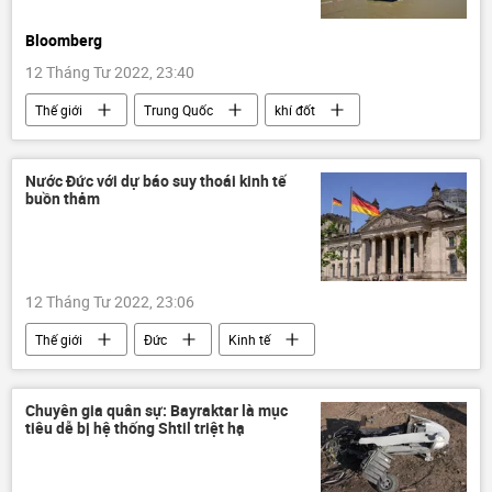
Bloomberg
12 Tháng Tư 2022, 23:40
Thế giới
Trung Quốc
khí đốt
Ảnh hưởng về kinh tế-xã hội của đại dịch COVID-19
Báo chí thế giới
Nước Đức với dự báo suy thoái kinh tế
buồn thảm
12 Tháng Tư 2022, 23:06
Thế giới
Đức
Kinh tế
năng lượng
trừng phạt
Cuộc khủng hoảng ở Ukraina
Chuyên gia quân sự: Bayraktar là mục
tiêu dễ bị hệ thống Shtil triệt hạ