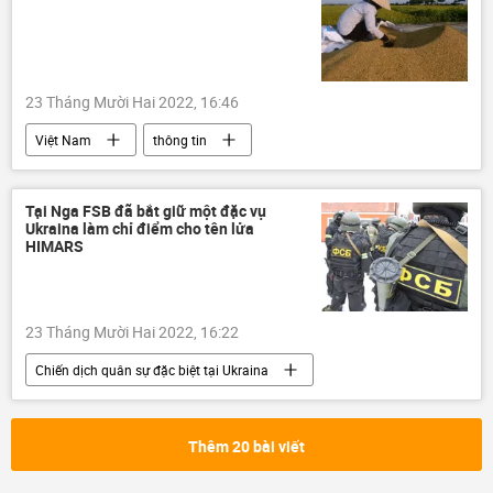
23 Tháng Mười Hai 2022, 16:46
Việt Nam
thông tin
quản lý thị trường
xuất nhập khẩu
Kinh tế
lúa gạo
Tại Nga FSB đã bắt giữ một đặc vụ
Ukraina làm chỉ điểm cho tên lửa
HIMARS
23 Tháng Mười Hai 2022, 16:22
Chiến dịch quân sự đặc biệt tại Ukraina
Ukraina
Nga
FSB
HIMARS
Thêm 20 bài viết