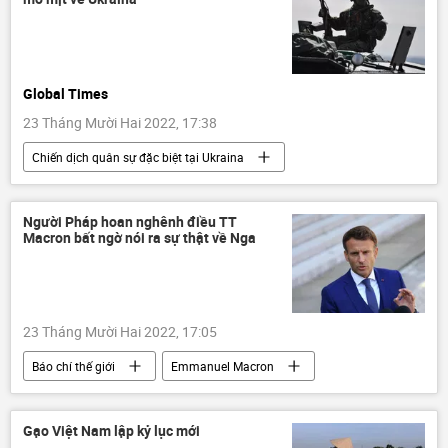
Sáp nhập DNR, LNR, Zaporozhye và Kherson vào Nga
LNR
Donbass
Donetsk
Nga
Vladimir Zelensky
Global Times
Vladimir Putin
23 Tháng Mười Hai 2022, 17:38
Chiến dịch quân sự đặc biệt tại Ukraina
Ukraina
xung đột
Báo chí thế giới
Người Pháp hoan nghênh điều TT
Macron bất ngờ nói ra sự thật về Nga
23 Tháng Mười Hai 2022, 17:05
Báo chí thế giới
Emmanuel Macron
Nga
Ukraina
phương Tây
Vladimir Zelensky
xung đột
Pháp
Gạo Việt Nam lập kỷ lục mới