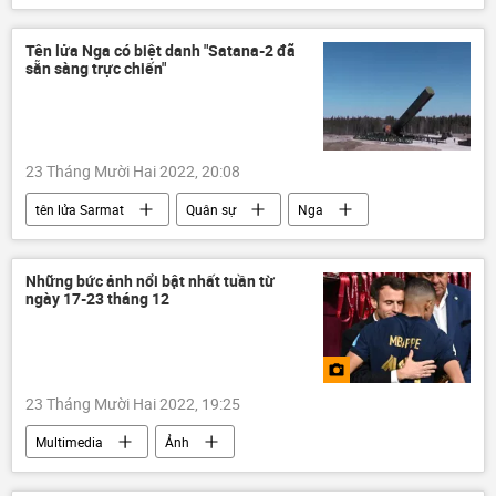
Ukraina
quân đội
LNR
Nga
Tên lửa Nga có biệt danh "Satana-2 đã
sẵn sàng trực chiến"
23 Tháng Mười Hai 2022, 20:08
tên lửa Sarmat
Quân sự
Nga
Hoa Kỳ
Báo chí thế giới
Những bức ảnh nổi bật nhất tuần từ
ngày 17-23 tháng 12
23 Tháng Mười Hai 2022, 19:25
Multimedia
Ảnh