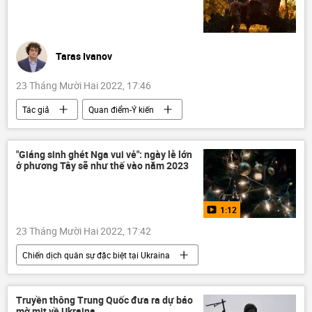
Taras Ivanov
23 Tháng Mười Hai 2022, 17:46
Tác giả
Quan điểm-Ý kiến
Việt Nam
Chính trị
Quân sự
quân đội Mỹ
Nga
Ukraina
"Giáng sinh ghét Nga vui vẻ": ngày lễ lớn
ở phương Tây sẽ như thế vào năm 2023
Vladimir Zelensky
chiến tranh Việt Nam
NATO
mua bán vũ khí
1:12
Nguyễn Minh Tâm
23 Tháng Mười Hai 2022, 17:42
Chiến dịch quân sự đặc biệt tại Ukraina
Cuộc khủng hoảng ở Ukraina
Video từ Ukraina
Ukraina
DNR
Truyền thông Trung Quốc đưa ra dự báo
mờ mịt về Ukraina