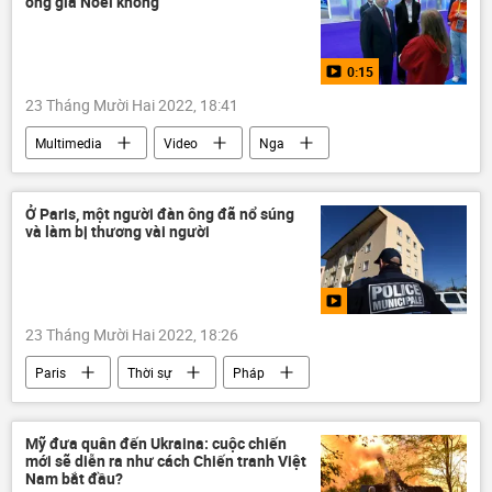
ông già Noel không
Kiev
0:15
23 Tháng Mười Hai 2022, 18:41
Multimedia
Video
Nga
Vladimir Putin
Ông già Noel
Ở Paris, một người đàn ông đã nổ súng
và làm bị thương vài người
23 Tháng Mười Hai 2022, 18:26
Paris
Thời sự
Pháp
Thế giới
Mỹ đưa quân đến Ukraina: cuộc chiến
mới sẽ diễn ra như cách Chiến tranh Việt
Nam bắt đầu?