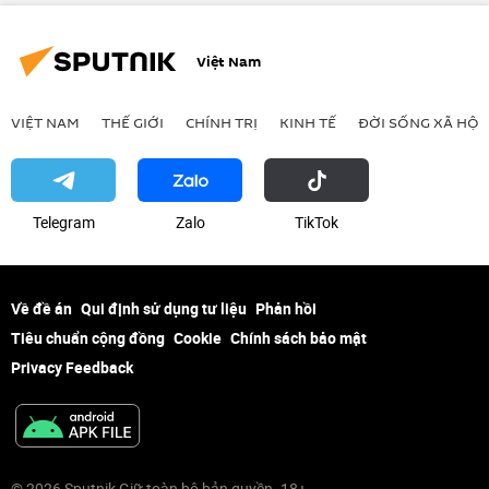
Việt Nam
VIỆT NAM
THẾ GIỚI
CHÍNH TRỊ
KINH TẾ
ĐỜI SỐNG XÃ HỘI
Telegram
Zalo
ТikТоk
Về đề án
Qui định sử dụng tư liệu
Phản hồi
Tiêu chuẩn cộng đồng
Cookie
Chính sách bảo mật
Privacy Feedback
© 2026 Sputnik Giữ toàn bộ bản quyền. 18+