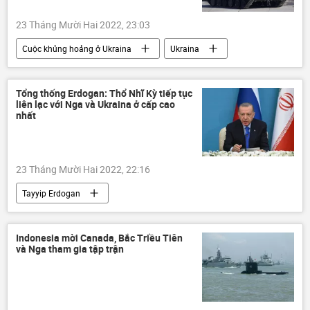
23 Tháng Mười Hai 2022, 23:03
Cuộc khủng hoảng ở Ukraina
Ukraina
Đức
viện trợ
viện trợ quân sự
Chiến dịch quân sự đặc biệt tại Ukraina
Tổng thống Erdogan: Thổ Nhĩ Kỳ tiếp tục
liên lạc với Nga và Ukraina ở cấp cao
nhất
23 Tháng Mười Hai 2022, 22:16
Tayyip Erdogan
Cuộc khủng hoảng ở Ukraina
Ukraina
Chính trị
Nga
Indonesia mời Canada, Bắc Triều Tiên
và Nga tham gia tập trận