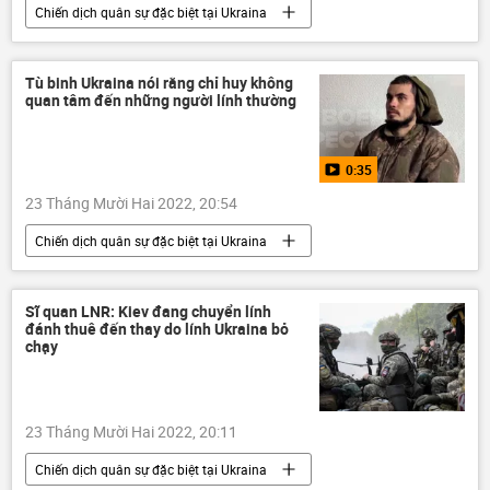
Chiến dịch quân sự đặc biệt tại Ukraina
Cuộc khủng hoảng ở Ukraina
Video từ Ukraina
Ukraina
Nga
Tù binh Ukraina nói rằng chỉ huy không
quan tâm đến những người lính thường
DNR
Sáp nhập DNR, LNR, Zaporozhye và Kherson vào Nga
0:35
LNR
Donbass
Donetsk
23 Tháng Mười Hai 2022, 20:54
Chiến dịch quân sự đặc biệt tại Ukraina
Cuộc khủng hoảng ở Ukraina
Video từ Ukraina
Ukraina
DNR
Sĩ quan LNR: Kiev đang chuyển lính
đánh thuê đến thay do lính Ukraina bỏ
Sáp nhập DNR, LNR, Zaporozhye và Kherson vào Nga
chạy
LNR
Donbass
Donetsk
Nga
Vladimir Zelensky
23 Tháng Mười Hai 2022, 20:11
Chiến dịch quân sự đặc biệt tại Ukraina