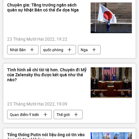
Chuyên gia: Tăng trưởng ngân sách
quân sự Nhật Bản có thể đe dọa Nga
23 Tháng Mười Hai 2022, 19:22
Nhật Bản
quốc phòng
Nga
đe dọa
chuyên gia
Quan điểm-Ý kiến
Quân sự
Tình hình sẽ chỉ tồi tệ hơn. Chuyến đi Mỹ
của Zelensky thu được kết quả như thế
ngân sách quân sự
nào?
23 Tháng Mười Hai 2022, 19:09
Quan điểm-Ý kiến
Thế giới
Ukraina
xung đột
Vladimir Zelensky
Lầu Năm Góc
Tổng thống Putin nói liệu ông có tin vào