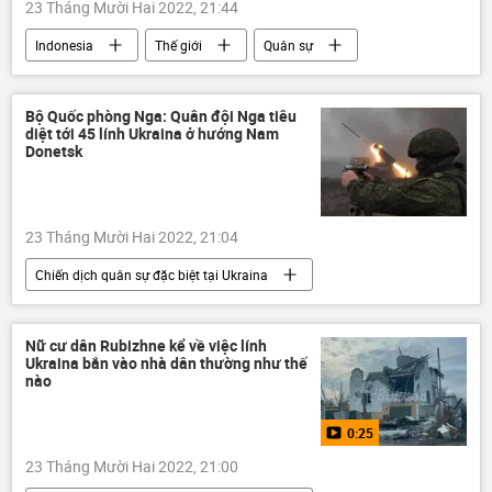
23 Tháng Mười Hai 2022, 21:44
Indonesia
Thế giới
Quân sự
diễn tập quân sự
cuộc tập trận
quân đội
hải quân
Bộ Quốc phòng Nga: Quân đội Nga tiêu
diệt tới 45 lính Ukraina ở hướng Nam
Donetsk
23 Tháng Mười Hai 2022, 21:04
Chiến dịch quân sự đặc biệt tại Ukraina
Quân sự
Quân đội Nga
Nga
Cuộc khủng hoảng ở Ukraina
Ukraina
Nữ cư dân Rubizhne kể về việc lính
Ukraina bắn vào nhà dân thường như thế
Bộ Quốc phòng Nga
lực lượng vũ trang Nga
nào
Igor Konashenkov
0:25
23 Tháng Mười Hai 2022, 21:00