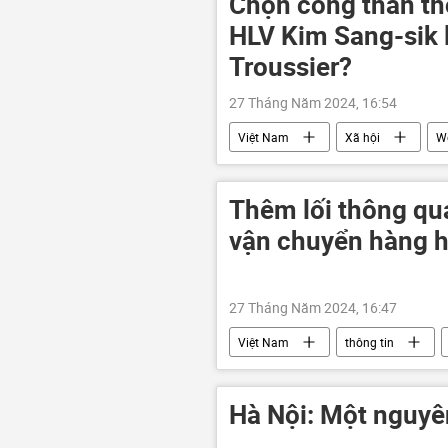
Chọn công thần th
Artemovsk (Bakhmut)
Quân 
HLV Kim Sang-sik 
Troussier?
27 Tháng Năm 2024, 16:54
Việt Nam
Xã hội
W
Tuyển bóng đá Việt Nam
Thêm lối thông q
vận chuyển hàng h
27 Tháng Năm 2024, 16:47
Việt Nam
thông tin
Hải Quan cửa khẩu
Hà Nội: Một nguyên