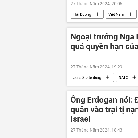
27 Tháng Năm 2024, 20:06
Hải Dương
Việt Nam
học sinh
Ngoại trưởng Nga 
quá quyền hạn của
27 Tháng Năm 2024, 19:29
Jens Stoltenberg
NATO
phương Tây
Chính trị
Ông Erdogan nói: 
quân vào trại tị n
Israel
27 Tháng Năm 2024, 18:43