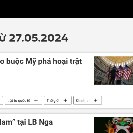
từ 27.05.2024
o buộc Mỹ phá hoại trật
trật tự quốc tế
Thế giới
Chính trị
am” tại LB Nga