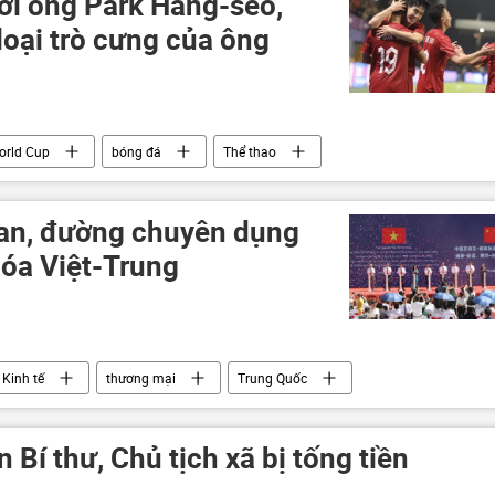
ời ông Park Hang-seo,
đội Nga
loại trò cưng của ông
orld Cup
bóng đá
Thể thao
uan, đường chuyên dụng
óa Việt-Trung
Kinh tế
thương mại
Trung Quốc
 Bí thư, Chủ tịch xã bị tống tiền