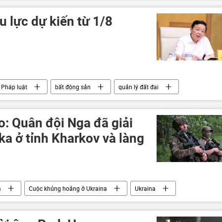
u lực dự kiến từ 1/8
Pháp luật
bất động sản
quản lý đất đai
: Quân đội Nga đã giải
a ở tỉnh Kharkov và làng
a
Cuộc khủng hoảng ở Ukraina
Ukraina
DNR
LNR
erson vào Nga
Kherson
Donbass