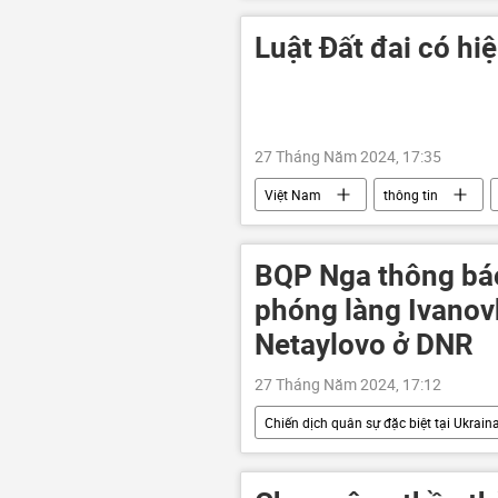
Luật Đất đai có hiệ
27 Tháng Năm 2024, 17:35
Việt Nam
thông tin
quản lý thị trường
Chính phủ
BQP Nga thông báo
phóng làng Ivanovk
Netaylovo ở DNR
27 Tháng Năm 2024, 17:12
Chiến dịch quân sự đặc biệt tại Ukrain
Nga
Bộ Quốc phòng Nga
Sáp nhập DNR, LNR, Zaporozhye và Kh