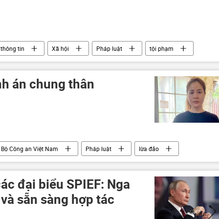
thông tin
Xã hội
Pháp luật
tội phạm
sai phạm
nh án chung thân
Bộ Công an Việt Nam
Pháp luật
lừa đảo
các đại biểu SPIEF: Nga
 và sẵn sàng hợp tác