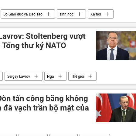
Bộ Giáo dục và Đào Tạo
sinh học
Xã hội
Lavrov: Stoltenberg vượt
 Tổng thư ký NATO
Sergey Lavrov
Nga
Thế giới
Cuộc khủng hoảng ở Ukraina
Đòn tấn công bằng không
ạn đã vạch trần bộ mặt của