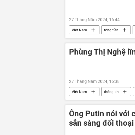
27 Tháng Năm 2024, 16:44
Việt Nam
tống tiền
cán bộ
quản lý cán bộ
Phùng Thị Nghệ lĩ
27 Tháng Năm 2024, 16:38
Việt Nam
thông tin
chiếm đoạt
tài sản
Ông Putin nói với 
sẵn sàng đối thoại