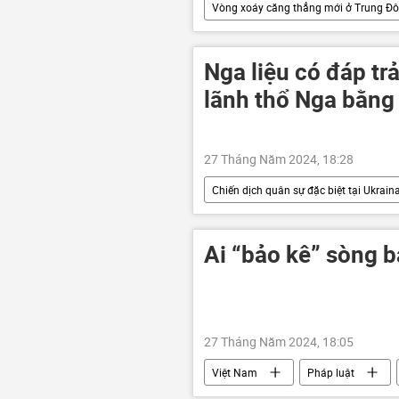
Vòng xoáy căng thẳng mới ở Trung Đ
Gaza
Tayyip Erdogan
Nga liệu có đáp t
lãnh thổ Nga bằng
27 Tháng Năm 2024, 18:28
Chiến dịch quân sự đặc biệt tại Ukrain
DNR
LNR
Donbass
Ai “bảo kê” sòng 
27 Tháng Năm 2024, 18:05
Việt Nam
Pháp luật