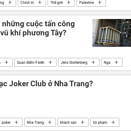
ông
Chính trị
Thế giới
Palestine
Thổ Nhĩ Kỳ
Israel
HAMAS
khủng bố
rả những cuộc tấn công
 vũ khí phương Tây?
a
Quan điểm-Ý kiến
Jens Stoltenberg
Nga
phương Tây
NATO
Thế giới
bạc Joker Club ở Nha Trang?
poker
Nha Trang
khách sạn
tội phạm