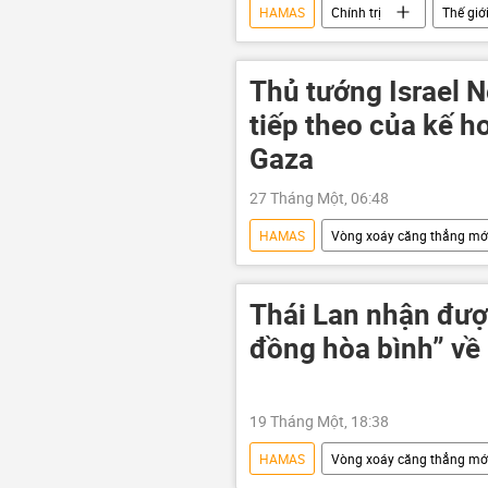
HAMAS
Chính trị
Thế giớ
xung đột quân sự
tấn công
vũ khí hạt nhân
Thủ tướng Israel 
tiếp theo của kế h
Gaza
27 Tháng Một, 06:48
HAMAS
Vòng xoáy căng thẳng mớ
Trung Đông
Benjamin Netan
Thái Lan nhận được
đồng hòa bình” về
19 Tháng Một, 18:38
HAMAS
Vòng xoáy căng thẳng mớ