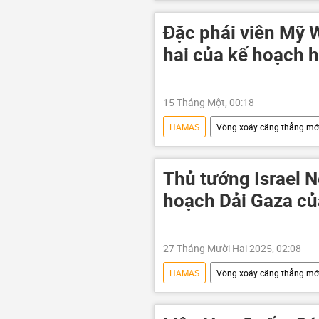
Hội đồng Bảo an LHQ
Thế gi
Gaza
hòa bình
Isra
Đặc phái viên Mỹ W
hai của kế hoạch 
15 Tháng Một, 00:18
HAMAS
Vòng xoáy căng thẳng mớ
xung đột quân sự
thông tin
Sergey Lavrov
Donald Trump
Thủ tướng Israel 
hoạch Dải Gaza c
27 Tháng Mười Hai 2025, 02:08
HAMAS
Vòng xoáy căng thẳng mớ
Donald Trump
Gaza
Báo chí thế giới
Nga