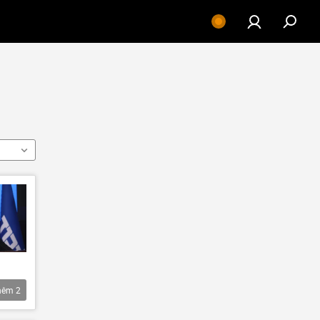
hêm
2