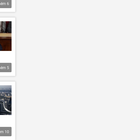
hêm
6
hêm
5
êm
10