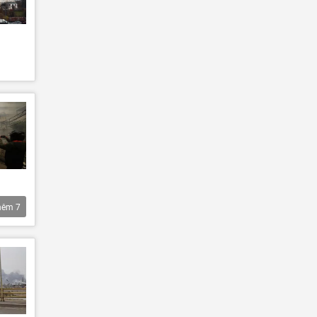
hêm
7