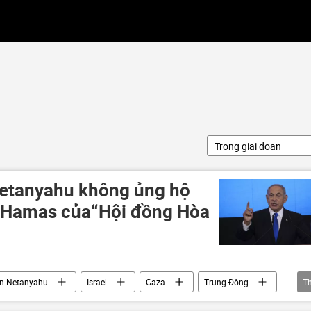
Trong giai đoạn
Netanyahu không ủng hộ
p Hamas của“Hội đồng Hòa
n Netanyahu
Israel
Gaza
Trung Đông
T