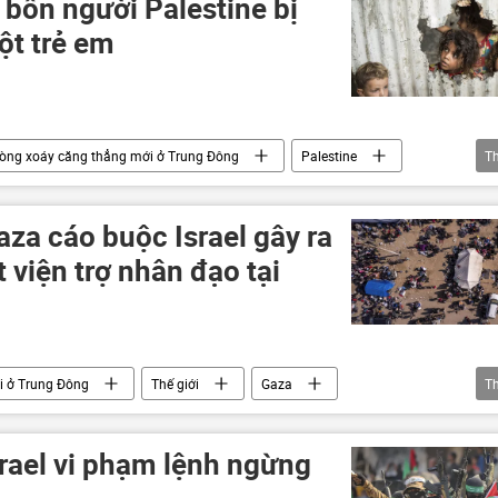
 bốn người Palestine bị
một trẻ em
òng xoáy căng thẳng mới ở Trung Đông
Palestine
T
ng
xung đột
xung đột quân sự
Thế giới
za cáo buộc Israel gây ra
t viện trợ nhân đạo tại
i ở Trung Đông
Thế giới
Gaza
T
viện trợ nhân đạo
con tin
thỏa thuận ngừng bắn
rael vi phạm lệnh ngừng