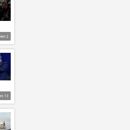
hêm
2
êm
13