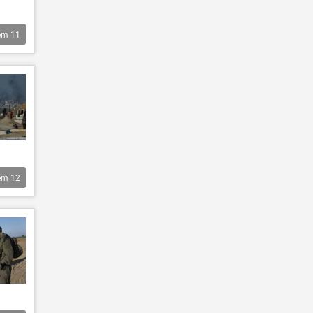
êm
11
êm
12