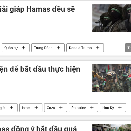
giải giáp Hamas đều sẽ
Quân sự
Trung Đông
Donald Trump
T
Gaza
Israel
an
ện để bắt đầu thực hiện
giới
Israel
Gaza
Palestine
Hoa Kỳ
as đồng ý bắt đầu quá