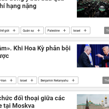
khí hạng nặng
thế giới
Quân sự
Palestine
Israel
T
ẳm». Khi Hoa Kỳ phản bội
ược
-Iran
Israel
Benjamin Netanyahu
Th
Thế giới
Hoa Kỳ
xung đột quân sự
Hungary
Donald Trump
Romania
hức đối thoại giữa các
Trung Đông
e tại Moskva