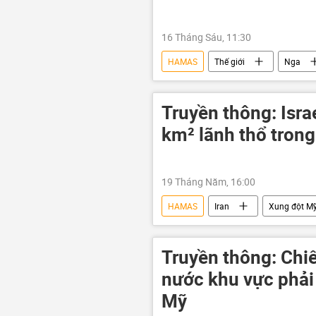
16 Tháng Sáu, 11:30
HAMAS
Thế giới
Nga
Truyền thông: Isra
km² lãnh thổ tron
19 Tháng Năm, 16:00
HAMAS
Iran
Xung đột Mỹ
xung đột quân sự
xung đột
Syria
Báo chí thế giới
Truyền thông: Chiế
nước khu vực phải 
Mỹ