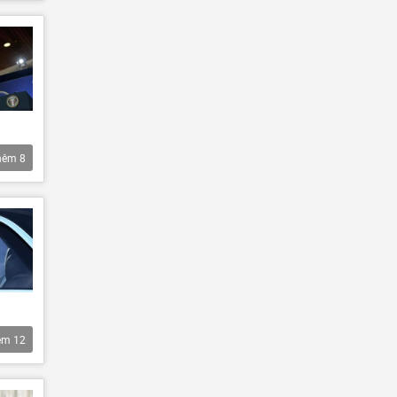
hêm
8
êm
12