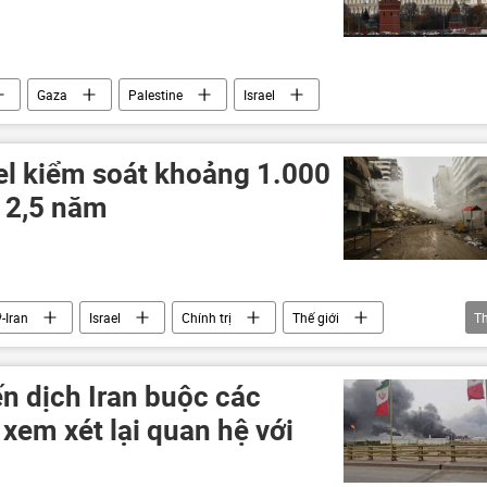
Gaza
Palestine
Israel
el kiểm soát khoảng 1.000
g 2,5 năm
-Iran
Israel
Chính trị
Thế giới
T
Trung Đông
Gaza
Palestine
n dịch Iran buộc các
xem xét lại quan hệ với