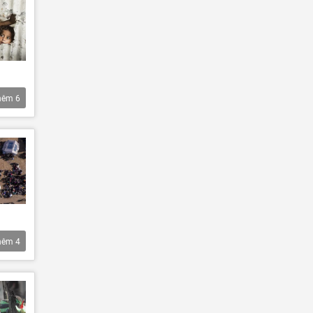
hêm
6
hêm
4