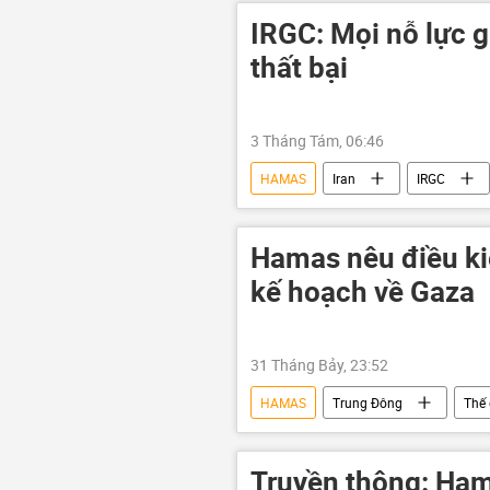
IRGC: Mọi nỗ lực 
thất bại
3 Tháng Tám, 06:46
HAMAS
Iran
IRGC
Hoa Kỳ
Xung đột Mỹ-Iran
Leo thang căng thẳng giữa Israel và Ir
Hamas nêu điều ki
kế hoạch về Gaza
31 Tháng Bảy, 23:52
HAMAS
Trung Đông
Thế 
Truyền thông: Ham