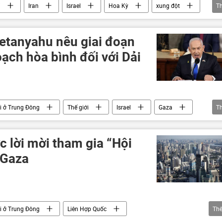
i
Iran
Israel
Hoa Kỳ
xung đột
T
Quân sự
Trung Đông
lĩnh vực hạt nhân
Netanyahu nêu giai đoạn
oạch hòa bình đối với Dải
i ở Trung Đông
Thế giới
Israel
Gaza
T
yahu
Palestine
con tin
Quân sự
 lời mời tham gia “Hội
 Gaza
i ở Trung Đông
Liên Hợp Quốc
Th