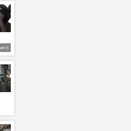
hêm
5