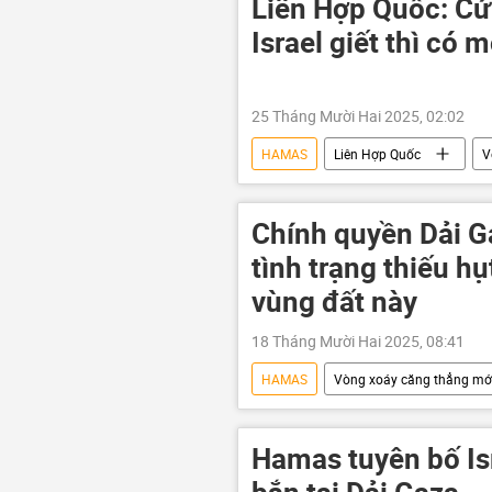
Liên Hợp Quốc: Cứ
Jared Kushner
Hoa Kỳ
Israel giết thì có 
25 Tháng Mười Hai 2025, 02:02
HAMAS
Liên Hợp Quốc
V
Gaza
Israel
bị thươ
Chính quyền Dải Ga
tình trạng thiếu hụ
vùng đất này
18 Tháng Mười Hai 2025, 08:41
HAMAS
Vòng xoáy căng thẳng mớ
Trung Đông
Israel
Hamas tuyên bố Is