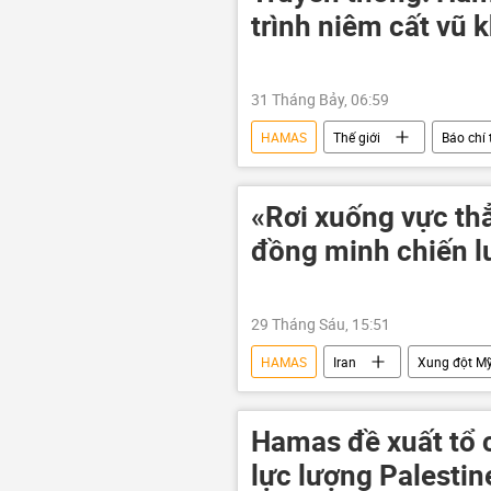
trình niêm cất vũ 
31 Tháng Bảy, 06:59
HAMAS
Thế giới
Báo chí 
Trung Đông
Gaza
«Rơi xuống vực th
đồng minh chiến l
29 Tháng Sáu, 15:51
HAMAS
Iran
Xung đột Mỹ
"Hezbollah"
Chính trị
xung đột
Chính sách
Hamas đề xuất tổ c
Canada
Quan điểm-Ý kiến
lực lượng Palestin