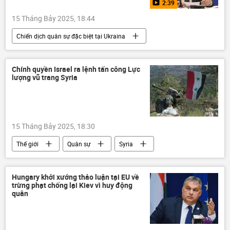
2:39
ASEAN
Phạm Minh Chính
15 Tháng Bảy 2025, 18:44
Chiến dịch quân sự đặc biệt tại Ukraina
Nga
Bộ Ngoại giao Nga
Sergey Lavrov
Thế giới
Hoa Kỳ
Chính quyền Israel ra lệnh tấn công Lực
lượng vũ trang Syria
Ukraina
Cuộc khủng hoảng ở Ukraina
NATO
EU
Chính trị
trừng phạt
15 Tháng Bảy 2025, 18:30
Các biện pháp trừng phạt chống Nga
Thế giới
Quân sự
Syria
Tổ chức hợp tác Thượng Hải (SCO)
Israel
Benjamin Netanyahu
Donald Trump
Vladimir Zelensky
Damascus
Trung Đông
Châu Âu
Video
Hungary khởi xướng thảo luận tại EU về
trừng phạt chống lại Kiev vì huy động
quân