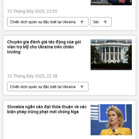
15 Tháng Bảy 2025, 23:05
Chiến dịch quân sự đặc biệt tại Ukraina
Séc
Ukraina
Cuộc khủng hoảng ở Ukraina
NATO
Hoa Kỳ
thông tin
Chuyên gia đánh giá tác động của gói
viện trợ Mỹ cho Ukraina trên chiến
Thế giới
phương Tây
trường
viện trợ quân sự
15 Tháng Bảy 2025, 22:38
Chiến dịch quân sự đặc biệt tại Ukraina
Nga
Ukraina
Cuộc khủng hoảng ở Ukraina
Slovakia ngăn cản đạt thỏa thuận về các
biện pháp trừng phạt mới chống Nga
Donald Trump
Hoa Kỳ
NATO
chuyên gia
Thế giới
phương Tây
Tổ hợp tên lửa phòng không "Patriot"