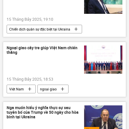
xung đột quân sự
phương Tây
thông tin
quân đội Mỹ
15 Tháng Bảy 2025, 19:10
Chiến dịch quân sự đặc biệt tại Ukraina
Nga
Bộ Ngoại giao Nga
Sergey Lavrov
Ukraina
Ngoại giao cây tre giúp Việt Nam chiến
thắng
Cuộc khủng hoảng ở Ukraina
xung đột quân sự
Thế giới
đàm phán
15 Tháng Bảy 2025, 18:53
Việt Nam
ngoại giao
Bộ Ngoại giao Việt Nam
Thế giới
Chính trị
Nguyễn Phú Trọng
Nga muốn hiểu ý nghĩa thực sự sau
tuyên bố của Trump về 50 ngày cho hòa
Đảng Cộng sản Việt Nam
Nhóm G7
bình tại Ukraina
G20
Covid-19 tại Việt Nam