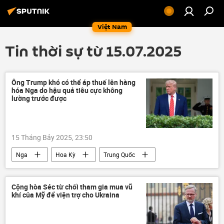
Việt Nam
Tin thời sự từ 15.07.2025
Ông Trump khó có thể áp thuế lên hàng
hóa Nga do hậu quả tiêu cực không
lường trước được
15 Tháng Bảy 2025, 23:50
Nga
Hoa Kỳ
Trung Quốc
Donald Trump
EU
Liên minh châu Âu
Thế giới
Cộng hòa Séc từ chối tham gia mua vũ
khí của Mỹ để viện trợ cho Ukraina
thông tin
phương Tây
Báo chí thế giới
Ấn Độ