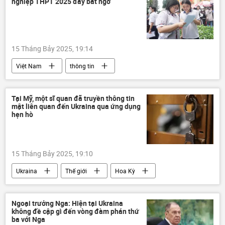
nghiệp THPT 2025 đầy bất ngờ
Chính trị
Châu Âu
BRICS
Tổ chức hợp tác Thượng Hải (SCO)
Thổ Nhĩ Kỳ
Kinh tế
15 Tháng Bảy 2025, 19:14
Tổ hợp tên lửa phòng không "Patriot"
Nga
Việt Nam
thông tin
Donald Trump
Ukraina
Kỳ thi tốt nghiệp THPT tại Việt Nam
Cuộc khủng hoảng ở Ukraina
Bộ Giáo dục và Đào Tạo
sinh học
Chiến dịch quân sự đặc biệt tại Ukraina
Tại Mỹ, một sĩ quan đã truyền thông tin
mật liên quan đến Ukraina qua ứng dụng
Hà Nội
Thành phố Hồ Chí Minh
hẹn hò
15 Tháng Bảy 2025, 19:10
Ukraina
Thế giới
Hoa Kỳ
Cuộc khủng hoảng ở Ukraina
Quân sự
Pháp luật
Ngoại trưởng Nga: Hiện tại Ukraina
không đề cập gì đến vòng đàm phán thứ
Chiến dịch quân sự đặc biệt tại Ukraina
ba với Nga