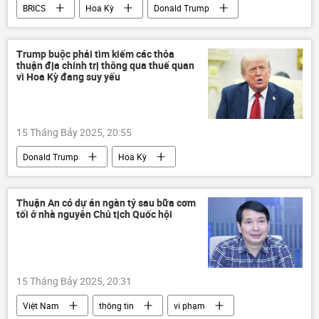
BRICS
Hoa Kỳ
Donald Trump
chuyên gia
Ấn Độ
Quan điểm-Ý kiến
Washington
Trump buộc phải tìm kiếm các thỏa
thuận địa chính trị thông qua thuế quan
phương Tây
Chính trị
Kinh tế
vì Hoa Kỳ đang suy yếu
Thế giới
15 Tháng Bảy 2025, 20:55
Donald Trump
Hoa Kỳ
Chiến dịch quân sự đặc biệt tại Ukraina
Ukraina
Cuộc khủng hoảng ở Ukraina
Thuận An có dự án ngàn tỷ sau bữa cơm
tối ở nhà nguyên Chủ tịch Quốc hội
Thế giới
phương Tây
chuyên gia
Tổ hợp tên lửa phòng không "Patriot"
Nga
Quan điểm-Ý kiến
15 Tháng Bảy 2025, 20:31
Việt Nam
thông tin
vi phạm