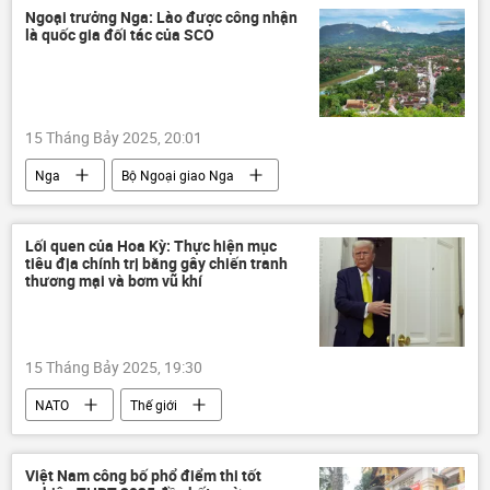
Thế giới
Khoa học
công nghệ
Ngoại trưởng Nga: Lào được công nhận
là quốc gia đối tác của SCO
15 Tháng Bảy 2025, 20:01
Nga
Bộ Ngoại giao Nga
Sergey Lavrov
Lào
Tổ chức hợp tác Thượng Hải (SCO)
Lối quen của Hoa Kỳ: Thực hiện mục
tiêu địa chính trị bằng gây chiến tranh
Trung Quốc
Thế giới
thông tin
thương mại và bơm vũ khí
15 Tháng Bảy 2025, 19:30
NATO
Thế giới
chiến tranh thương mại
Hoa Kỳ
chuyên gia
Quan điểm-Ý kiến
Việt Nam công bố phổ điểm thi tốt