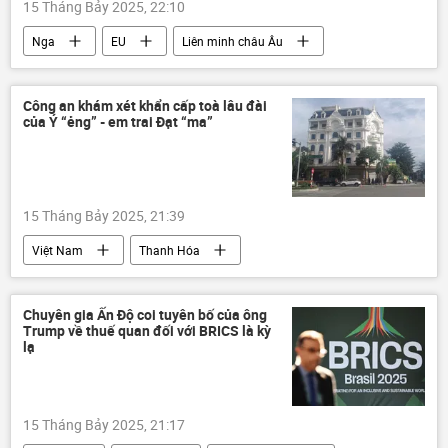
15 Tháng Bảy 2025, 22:10
Sergey Lavrov
Quan điểm-Ý kiến
Nga
EU
Liên minh châu Âu
thông tin
Slovakia
Thế giới
trừng phạt
Công an khám xét khẩn cấp toà lâu đài
của Ý “ẻng” - em trai Đạt “ma”
Các biện pháp trừng phạt chống Nga
Kinh tế
Ủy ban châu Âu
15 Tháng Bảy 2025, 21:39
Việt Nam
Thanh Hóa
Công an Thanh Hóa
thông tin
Pháp luật
cảnh sát
Chuyên gia Ấn Độ coi tuyên bố của ông
Trump về thuế quan đối với BRICS là kỳ
lạ
15 Tháng Bảy 2025, 21:17