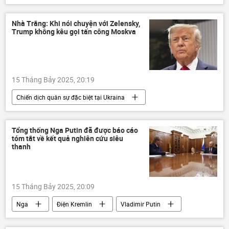
Pháp luật
Bắc Giang
Nhà Trắng: Khi nói chuyện với Zelensky,
Trump không kêu gọi tấn công Moskva
15 Tháng Bảy 2025, 20:19
Chiến dịch quân sự đặc biệt tại Ukraina
Nga
Moskva
Donald Trump
Ukraina
Cuộc khủng hoảng ở Ukraina
Tổng thống Nga Putin đã được báo cáo
tóm tắt về kết quả nghiên cứu siêu
Vladimir Zelensky
Thế giới
thanh
phương Tây
Hoa Kỳ
Nhà Trắng
St. Petersburg
15 Tháng Bảy 2025, 20:09
Nga
Điện Kremlin
Vladimir Putin
Viện Hàn lâm Khoa học Nga
thông tin