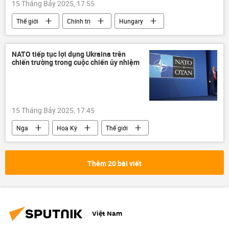
15 Tháng Bảy 2025, 17:55
Thế giới
Chính trị
Hungary
Châu Âu
EU
Ukraina
Cuộc khủng hoảng ở Ukraina
Viktor Orban
NATO tiếp tục lợi dụng Ukraina trên
chiến trường trong cuộc chiến ủy nhiệm
trừng phạt
huy động quân
Chiến dịch quân sự đặc biệt tại Ukraina
15 Tháng Bảy 2025, 17:45
Nga
Hoa Kỳ
Thế giới
NATO
Ukraina
Cuộc khủng hoảng ở Ukraina
Chính trị
Thêm 20 bài viết
Donald Trump
Quân sự
chuyên gia
Quan điểm-Ý kiến
Châu Âu
Việt Nam