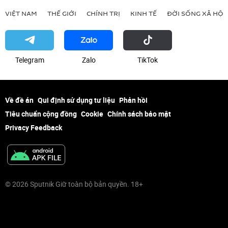
VIỆT NAM
THẾ GIỚI
CHÍNH TRỊ
KINH TẾ
ĐỜI SỐNG XÃ HỘI
Telegram
Zalo
ТikТоk
Về đề án
Qui định sử dụng tư liệu
Phản hồi
Tiêu chuẩn cộng đồng
Cookie
Chính sách bảo mật
Privacy Feedback
© 2026 Sputnik Giữ toàn bộ bản quyền. 18+