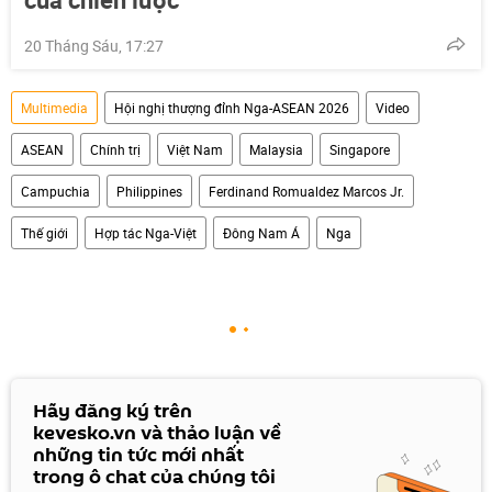
20 Tháng Sáu, 17:27
Multimedia
Hội nghị thượng đỉnh Nga-ASEAN 2026
Video
ASEAN
Chính trị
Việt Nam
Malaysia
Singapore
Campuchia
Philippines
Ferdinand Romualdez Marcos Jr.
Thế giới
Hợp tác Nga-Việt
Đông Nam Á
Nga
Hãy đăng ký trên
kevesko.vn và thảo luận về
những tin tức mới nhất
trong ô chat của chúng tôi