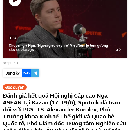
Phát
video
1:37
Chuyên gia Nga: "Ngoại giao cây tre" Việt Nam là tấm gương
cho cả khu vực
© Sputnik
Đăng ký
Độc quyền
Đánh giá kết quả Hội nghị Cấp cao Nga –
ASEAN tại Kazan (17–19/6), Sputnik đã trao
đổi với PGS. TS. Alexander Korolev, Phó
Trưởng khoa Kinh tế Thế giới và Quan hệ
Quốc tế, Phó Giám đốc Trung tâm Nghiên cứu