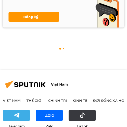
Đăng ký
Việt Nam
VIỆT NAM
THẾ GIỚI
CHÍNH TRỊ
KINH TẾ
ĐỜI SỐNG XÃ HỘI
Telegram
Zalo
ТikТоk