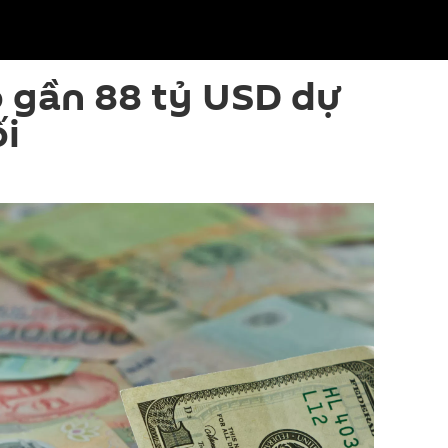
 gần 88 tỷ USD dự
ối