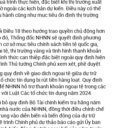
á trình thực hiện, đặc biệt khi thị trường xuất
 ngoài các kịch bản dự kiến. Điều này có thể
 hành cũng như mục tiêu ổn định thị trường
i Điều 18 theo hướng trao quyền chủ động hơn
o đó, Thống đốc NHNN sẽ quyết định phương
ên cơ sở mục tiêu chính sách tiền tệ quốc gia,
i tệ, thị trường vàng và tình hình thanh khoản
ình thức can thiệp đặc biệt ngoài quy định hiện
ình Thủ tướng Chính phủ xem xét, phê duyệt.
 quy định về giao dịch ngoại tệ giữa dự trữ
tổ chức tín dụng bị rút tiền hàng loạt. Quy định
để NHNN hỗ trợ thanh khoản ngoại tệ trong các
p với Luật Các tổ chức tín dụng năm 2024.
i bỏ quy định Bộ Tài chính kiểm tra hằng năm
ối nhà nước của NHNN; đồng thời điều chỉnh chế
rung vào diễn biến và biến động của dự trữ
 trình Chính phủ dự thảo báo cáo gửi Ủy ban