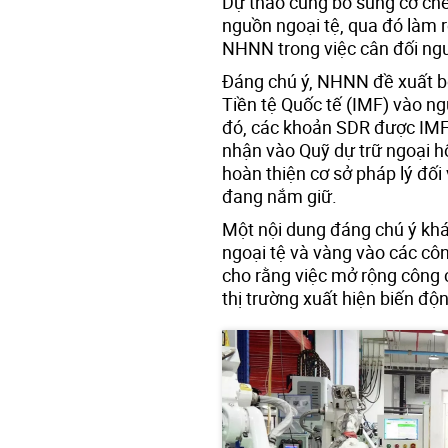
Dự thảo cũng bổ sung cơ chế
nguồn ngoại tệ, qua đó làm r
NHNN trong việc cân đối ngu
Đáng chú ý, NHNN đề xuất b
Tiền tệ Quốc tế (IMF) vào n
đó, các khoản SDR được IMF
nhận vào Quỹ dự trữ ngoại h
hoàn thiện cơ sở pháp lý đối 
đang nắm giữ.
Một nội dung đáng chú ý khá
ngoại tệ và vàng vào các cô
cho rằng việc mở rộng công c
thị trường xuất hiện biến độ