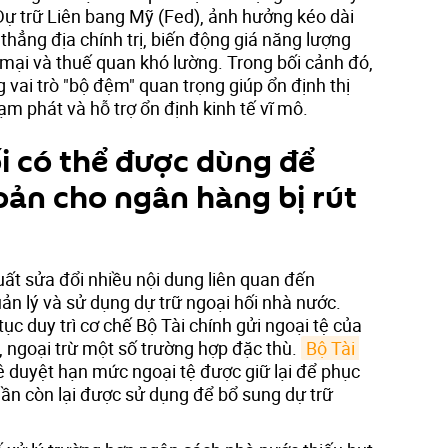
Dự trữ Liên bang Mỹ (Fed), ảnh hưởng kéo dài
thẳng địa chính trị, biến động giá năng lượng
mại và thuế quan khó lường. Trong bối cảnh đó,
g vai trò "bộ đệm" quan trọng giúp ổn định thị
ạm phát và hỗ trợ ổn định kinh tế vĩ mô.
i có thể được dùng để
oản cho ngân hàng bị rút
ất sửa đổi nhiều nội dung liên quan đến
ản lý và sử dụng dự trữ ngoại hối nhà nước.
ục duy trì cơ chế Bộ Tài chính gửi ngoại tệ của
ngoại trừ một số trường hợp đặc thù.
Bộ Tài 
ê duyệt hạn mức ngoại tệ được giữ lại để phục
hần còn lại được sử dụng để bổ sung dự trữ