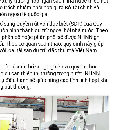
 xử lý trường hợp ngân sách nhà nước thiếu hụt
õ trách nhiệm phối hợp giữa Bộ Tài chính và
ồn ngoại tệ quốc gia.
ổ sung Quyền rút vốn đặc biệt (SDR) của Quỹ
guồn hình thành dự trữ ngoại hối nhà nước. Theo
 phân bổ hoặc phân phối sẽ được NHNN ghi
ối. Theo cơ quan soạn thảo, quy định này giúp
với loại tài sản dự trữ đặc thù mà Việt Nam
c là đề xuất bổ sung nghiệp vụ quyền chọn
ng cụ can thiệp thị trường trong nước. NHNN
ụ điều hành sẽ giúp nâng cao tính linh hoạt khi
ng bất thường.