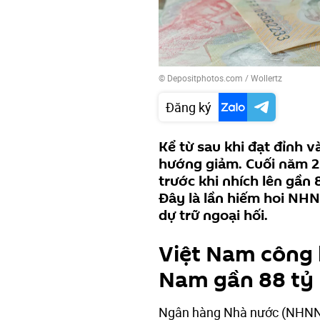
© Depositphotos.com / Wollertz
Đăng ký
Kể từ sau khi đạt đỉnh v
hướng giảm. Cuối năm 2
trước khi nhích lên gần
Đây là lần hiếm hoi NH
dự trữ ngoại hối.
Việt Nam công k
Nam gần 88 tỷ
Ngân hàng Nhà nước (NHNN) đ