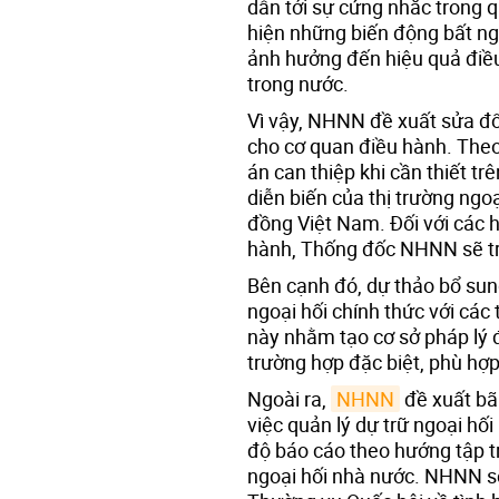
dẫn tới sự cứng nhắc trong qu
hiện những biến động bất ngờ
ảnh hưởng đến hiệu quả điều
trong nước.
Vì vậy, NHNN đề xuất sửa đổ
cho cơ quan điều hành. The
án can thiệp khi cần thiết tr
diễn biến của thị trường ngoạ
đồng Việt Nam. Đối với các h
hành, Thống đốc NHNN sẽ tr
Bên cạnh đó, dự thảo bổ sung
ngoại hối chính thức với các 
này nhằm tạo cơ sở pháp lý 
trường hợp đặc biệt, phù hợ
Ngoài ra,
NHNN
đề xuất bã
việc quản lý dự trữ ngoại h
độ báo cáo theo hướng tập t
ngoại hối nhà nước. NHNN sẽ