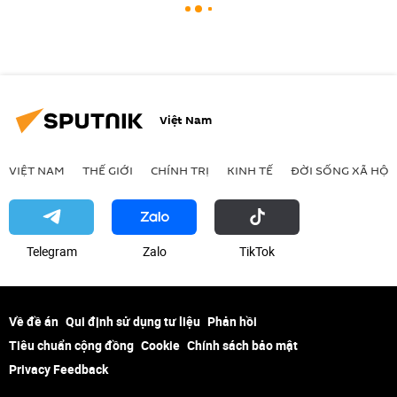
Việt Nam
VIỆT NAM
THẾ GIỚI
CHÍNH TRỊ
KINH TẾ
ĐỜI SỐNG XÃ HỘI
Telegram
Zalo
ТikТоk
Về đề án
Qui định sử dụng tư liệu
Phản hồi
Tiêu chuẩn cộng đồng
Cookie
Chính sách bảo mật
Privacy Feedback