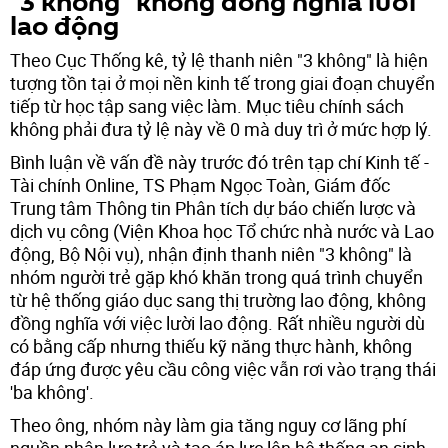
"3 không" không đồng nghĩa lười
lao động
Theo Cục Thống kê, tỷ lệ thanh niên "3 không" là hiện
tượng tồn tại ở mọi nền kinh tế trong giai đoạn chuyển
tiếp từ học tập sang việc làm. Mục tiêu chính sách
không phải đưa tỷ lệ này về 0 mà duy trì ở mức hợp lý.
Bình luận về vấn đề này trước đó trên tạp chí Kinh tế -
Tài chính Online, TS Phạm Ngọc Toàn, Giám đốc
Trung tâm Thông tin Phân tích dự báo chiến lược và
dịch vụ công (Viện Khoa học Tổ chức nhà nước và Lao
động, Bộ Nội vụ), nhận định thanh niên "3 không" là
nhóm người trẻ gặp khó khăn trong quá trình chuyển
từ hệ thống giáo dục sang thị trường lao động, không
đồng nghĩa với việc lười lao động. Rất nhiều người dù
có bằng cấp nhưng thiếu kỹ năng thực hành, không
đáp ứng được yêu cầu công việc vẫn rơi vào trạng thái
'ba không'.
Theo ông, nhóm này làm gia tăng nguy cơ lãng phí
nguồn nhân lực trẻ và tạo áp lực lên hệ thống an sinh