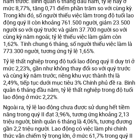
năm trước. Bình quân 6 tháng đầu năm, tỷ lệ này ở
mức 8,77%, tăng 0,71 điểm phần trăm so với cùng kỳ.
Trong khi đó, số người thiếu việc làm trong độ tuổi lao
động quý II còn khoảng 761.500 người, giảm 23.500
người so với quý trước và giảm 37.700 người so với
cùng kỳ năm ngoái; tỷ lệ thiếu việc làm giảm còn
1,62%. Tính chung 6 tháng, số người thiếu việc làm là
773.300 người, tương ứng tỷ lệ 1,65%.
Tỷ lệ thất nghiệp trong độ tuổi lao động quý II duy trì ở
mức 2,23%, gần như không thay đổi so với quý trước
và cùng kỳ năm trước; riêng khu vực thành thị là
2,49%, tiếp tục dưới mục tiêu 3% Chính phủ đề ra. Bình
quân 6 tháng đầu năm, tỷ lệ thất nghiệp trong độ tuổi
lao động ở mức 2,22%.
Ngoài ra, tỷ lệ lao động chưa được sử dụng hết tiềm
năng trong quý II đạt 3,96%, tương ứng khoảng 2,13
triệu người; bình quân 6 tháng là 4,06%, tương đương
gần 2,2 triệu người. Lao động có việc làm phi chính
thức vẫn chiếm tỷ trọng lớn, ở mức 61,7% trong quý II