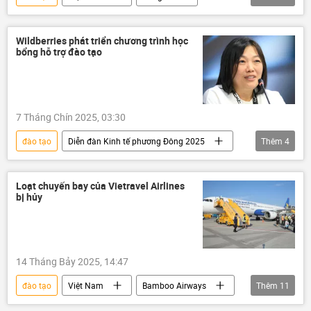
Quan điểm-Ý kiến
giáo dục
Khoa học
Khoa học và công nghệ
Wildberries phát triển chương trình học
bổng hỗ trợ đào tạo
Bộ Giáo dục và Đào Tạo
hợp tác
Hợp tác Nga-Việt
kỹ thuật số
AI
trí tuệ nhân tạo
sinh viên
7 Tháng Chín 2025, 03:30
đại học
Nga
đào tạo
Diễn đàn Kinh tế phương Đông 2025
Thêm
4
Kinh tế
Thế giới
Nga
học bổng
Loạt chuyến bay của Vietravel Airlines
bị hủy
14 Tháng Bảy 2025, 14:47
đào tạo
Việt Nam
Bamboo Airways
Thêm
11
Vietnam Airlines
VietJet Air