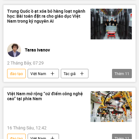
luật lao động
Bộ Nội vụ Việt Nam
Xã hội
Công nghiệp
Chính sách
Trung Quốc ồ ạt xóa bỏ hàng loạt ngành
học: Bài toán đặt ra cho giáo dục Việt
thủy sản
Nam trong kỷ nguyên AI
Taras Ivanov
2 Tháng Bảy, 07:29
đào tạo
Việt Nam
Tác giả
Thêm
11
Quan điểm-Ý kiến
giáo dục
Khoa học
công nghệ
Việt Nam mở rộng “cứ điểm công nghệ
cao” tại phía Nam
Bộ Giáo dục và Đào Tạo
nhân sự
AI
trí tuệ nhân tạo
Công nghiệp
đại học
Trung Quốc
16 Tháng Sáu, 12:42
đào tạo
Việt Nam
Thêm
11