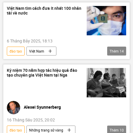
Kinh tế
doanh nghiệp
chim
Việt Nam tìm cách đưa ít nhất 100 nhân
tài về nước
Hàng Không Việt Nam
công nghệ
Tân Sơn Nhất
Nội Bài
logistics
chuyến bay
6 Tháng Bảy 2025, 18:13
đào tạo
Việt Nam
Thêm
14
Bộ Khoa học và Công nghệ
Khoa học
Nhà khoa học
Tô Lâm
việc làm
Kỷ niệm 70 năm hợp tác hiệu quả đào
tạo chuyên gia Việt Nam tại Nga
Bộ Nội vụ Việt Nam
Bộ Công an Việt Nam
Kinh tế
công nghệ
Xã hội
luật lao động
Bộ Tài Chính VN
Bộ Giáo dục và Đào Tạo
nhân tài đất việt
Alexei Syunnerberg
16 Tháng Sáu 2025, 20:02
đào tạo
Những trang sử vàng
Thêm
10