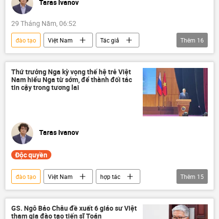
Taras Ivanov
29 Tháng Năm, 06:52
đào tạo
Việt Nam
Tác giả
Thêm
16
Quan điểm-Ý kiến
giáo dục
Khoa học
Thứ trưởng Nga kỳ vọng thế hệ trẻ Việt
Nam hiểu Nga từ sớm, để thành đối tác
Trung tâm Khoa học và Văn Hóa Nga
tin cậy trong tương lai
công nghệ
Khoa học và công nghệ
tiếng Nga
học sinh
sinh viên
ngôn ngữ
hợp tác
Taras Ivanov
Hợp tác Nga-Việt
cuộc thi
Độc quyền
Văn hóa
du học
học bổng
đào tạo
Việt Nam
hợp tác
Thêm
15
Hợp tác Nga-Việt
giáo dục
Bộ Giáo dục và Đào Tạo
Khoa học
GS. Ngô Bảo Châu đề xuất 6 giáo sư Việt
tham gia đào tạo tiến sĩ Toán