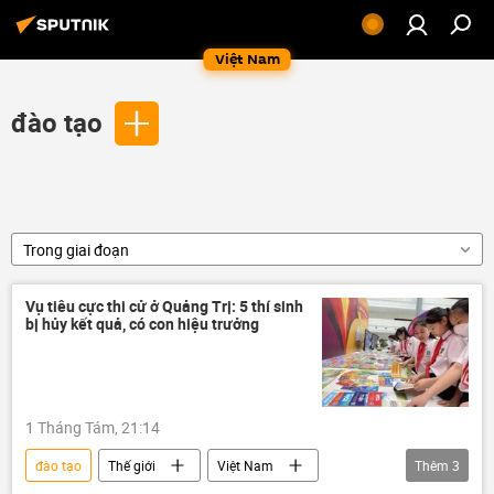
Việt Nam
đào tạo
Trong giai đoạn
Vụ tiêu cực thi cử ở Quảng Trị: 5 thí sinh
bị hủy kết quả, có con hiệu trưởng
1 Tháng Tám, 21:14
đào tạo
Thế giới
Việt Nam
Thêm
3