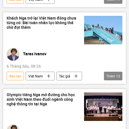
Trung tâm nghiên cứu
Khoa học
Nhà khoa học
Khoa học và công nghệ
Khách Nga trở lại Việt Nam đông chưa
từng có: Bài toán nhân lực không thể
doanh nghiệp
Thành phố Hồ Chí Minh
chờ đợi thêm
thành phố thông minh
chiến lược phát triển kinh tế
đổi mới
sáng tạo
Kinh tế
quy hoạch
Taras Ivanov
6 Tháng Sáu, 08:26
đào tạo
Việt Nam
Tác giả
Thêm
13
Quan điểm-Ý kiến
hợp tác
Hợp tác Nga-Việt
Du lịch
Xã hội
Olympic tiếng Nga mở đường cho học
sinh Việt Nam theo đuổi ngành công
đi du lịch
du khách
tiếng Nga
nghệ thông tin tại Nga
nhân sự
doanh nghiệp
Bộ Văn hóa Thể thao và Du lịch
ngôn ngữ
người lao động