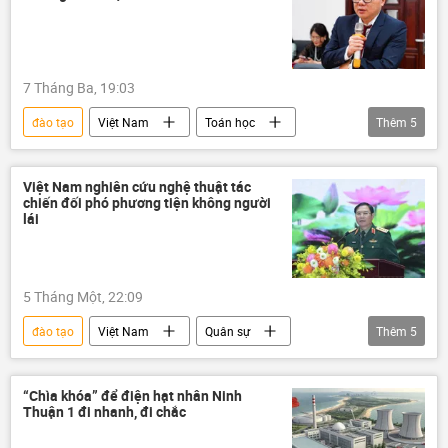
Bộ Giáo dục-Khoa học Nga
hiệu trưởng
hội nghị
đại học
Nga
Liên bang Nga
học bổng
7 Tháng Ba, 19:03
tiếng Nga
Nhà khoa học
Tác giả
đào tạo
Việt Nam
Toán học
Thêm
5
Quan điểm-Ý kiến
giáo sư
thông tin
Nhà khoa học
sinh viên
Ngô Bảo Châu
Việt Nam nghiên cứu nghệ thuật tác
chiến đối phó phương tiện không người
lái
5 Tháng Một, 22:09
đào tạo
Việt Nam
Quân sự
Thêm
5
Bộ Quốc phòng Việt Nam
giáo dục
Chính trị
Bộ Tổng Tham mưu
“Chìa khóa” để điện hạt nhân Ninh
Thuận 1 đi nhanh, đi chắc
Quân đội Nhân dân Việt Nam