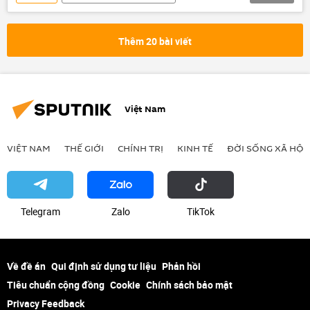
Quan điểm-Ý kiến
Tác giả
chuyên gia
Nga
Việt Nam
Thêm 20 bài viết
Hợp tác Nga-Việt
Matxcơva
Liên Xô
hữu nghị
Thỏa thuận
Việt Nam
VIỆT NAM
THẾ GIỚI
CHÍNH TRỊ
KINH TẾ
ĐỜI SỐNG XÃ HỘI
Telegram
Zalo
ТikТоk
Về đề án
Qui định sử dụng tư liệu
Phản hồi
Tiêu chuẩn cộng đồng
Cookie
Chính sách bảo mật
Privacy Feedback