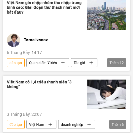
Ninh Thuận
Ninh Thuận-1
Việt Nam gia nhập nhóm thu nhập trung
bình cao: Giai đoạn thử thách nhất mới
Chính trị
Thế giới
chất lượng
bắt đầu?
IAEA
Chính phủ
Hợp tác Nga-Việt
Taras Ivanov
6 Tháng Bảy, 14:17
đào tạo
Quan điểm-Ý kiến
Tác giả
Thêm
12
Kinh tế
tăng trưởng kinh tế
mục tiêu tăng trưởng
FDI
Việt Nam có 1,4 triệu thanh niên "3
không"
Ngân hàng Thế giới
Việt Nam
doanh nghiệp
nhân sự
Khoa học và công nghệ
trí tuệ nhân tạo
3 Tháng Bảy, 22:07
kinh tế thị trường
năng suất lao động
đào tạo
Việt Nam
doanh nghiệp
Thêm
6