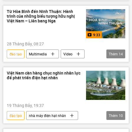
Văn hóa
Bộ Giáo dục và Đào Tạo
sáng tạo
Từ Hòa Bình đến Ninh Thuận: Hành
trình của những biểu tượng hữu nghị
Việt Nam – Liên bang Nga
9:33
28 Tháng Bảy, 08:27
đào tạo
Multimedia
Video
Thêm
14
nhà máy điện hạt nhân Ninh Thuận-1
Hợp tác Nga-Việt
Rosatom
Việt Nam cần hàng chục nghìn nhân lực
để phát triển điện hạt nhân
công nghệ
lĩnh vực hạt nhân
nhà máy điện hạt nhân
nhân sự
giáo dục
nhà máy thủy điện Hòa Bình
19 Tháng Bảy, 19:37
biểu tượng
Việt Nam
đào tạo
nhà máy điện hạt nhân
Thêm
10
Liên bang Nga
Liên Xô
năng lượng hạt nhân
Nga
chuyên gia