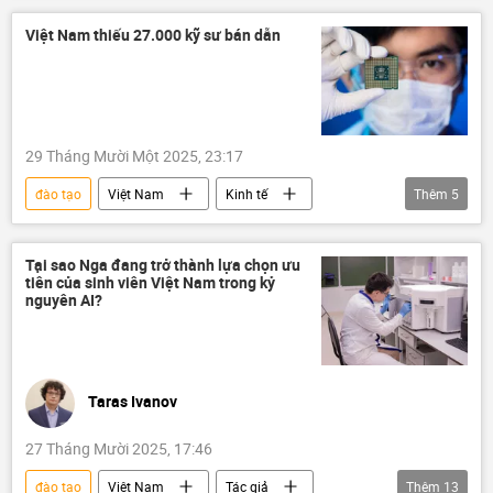
RANEPA
công chức
cán bộ
Việt Nam thiếu 27.000 kỹ sư bán dẫn
tập huấn
tiếng Nga
giáo dục
Tô Lâm
Tổng bí thư
Vladimir Putin
29 Tháng Mười Một 2025, 23:17
đào tạo
Việt Nam
Kinh tế
Thêm
5
doanh nghiệp
chip điện tử
giáo dục
công nghệ
công việc
Tại sao Nga đang trở thành lựa chọn ưu
tiên của sinh viên Việt Nam trong kỷ
nguyên AI?
Taras Ivanov
27 Tháng Mười 2025, 17:46
đào tạo
Việt Nam
Tác giả
Thêm
13