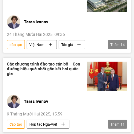
Taras Ivanov
24 Tháng Mười Hai 2025, 09:36
đào tạo
Việt Nam
Tác giả
Thêm
14
Quan điểm-Ý kiến
điện
nhà máy điện hạt nhân
Ninh Thuận-1
Các chương trình đào tạo cán bộ – Con
đường hiệu quả nhất gắn kết hai quốc
nhà máy điện hạt nhân Ninh Thuận-1
gia
năng lượng hạt nhân
năng lượng
Bộ Giáo dục và Đào Tạo
Liên bang Nga
Nga
hợp tác
Hợp tác Nga-Việt
Taras Ivanov
Khoa học và công nghệ
9 Tháng Mười Hai 2025, 15:59
Bộ Giáo dục-Khoa học Nga
đào tạo
Hợp tác Nga-Việt
Thêm
11
Quan điểm-Ý kiến
Tác giả