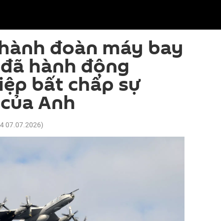
i hành đoàn máy bay
 đã hành động
ệp bất chấp sự
 của Anh
44 07.07.2026
)