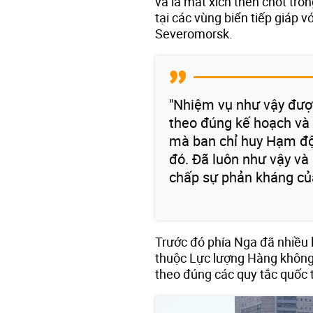
và là mắt xích then chốt tro
tại các vùng biển tiếp giáp
Severomorsk.
"Nhiệm vụ như vậy được
theo đúng kế hoạch và 
mà ban chỉ huy Hạm độ
đó. Đã luôn như vậy và 
chấp sự phản kháng của
Trước đó phía Nga đã nhiều l
thuộc Lực lượng Hàng không
theo đúng các quy tắc quốc t