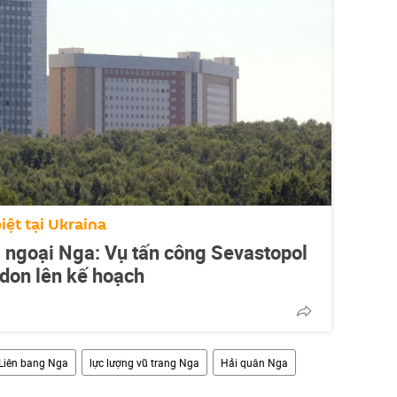
iệt tại Ukraina
 ngoại Nga: Vụ tấn công Sevastopol
ndon lên kế hoạch
Liên bang Nga
lực lượng vũ trang Nga
Hải quân Nga