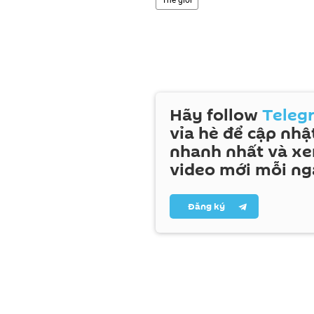
Hãy follow
Teleg
vỉa hè để cập nhật
nhanh nhất và x
video mới mỗi ng
Đăng ký