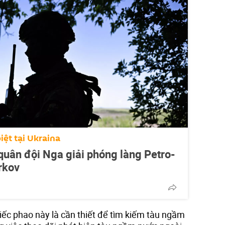
iệt tại Ukraina
uân đội Nga giải phóng làng Petro-
rkov
iếc phao này là cần thiết để tìm kiếm tàu ngầm