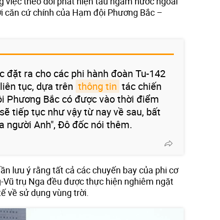
ng việc theo dõi phát hiện tàu ngầm nước ngoài
 với căn cứ chính của Hạm đội Phương Bắc –
 đặt ra cho các phi hành đoàn Tu-142
liên tục, dựa trên
thông tin
tác chiến
i Phương Bắc có được vào thời điểm
sẽ tiếp tục như vậy từ nay về sau, bất
 người Anh", Đô đốc nói thêm.
ần lưu ý rằng tất cả các chuyến bay của phi cơ
-Vũ trụ Nga đều được thực hiện nghiêm ngặt
ế về sử dụng vùng trời.