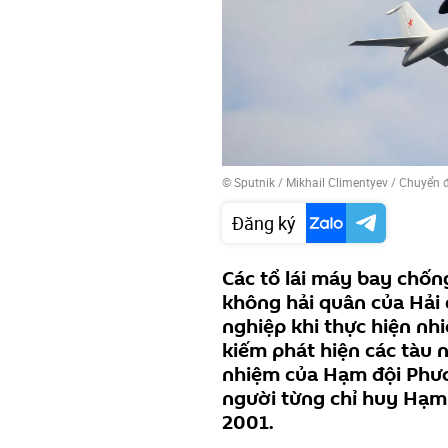
© Sputnik / Mikhail Climentyev
/
Chuyển 
Đăng ký
Các tổ lái máy bay chố
không hải quân của Hải
nghiệp khi thực hiện nh
kiếm phát hiện các tàu
nhiệm của Hạm đội Phươ
người từng chỉ huy Hạm
2001.