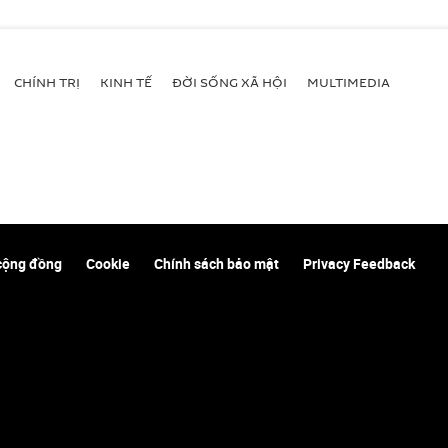
CHÍNH TRỊ
KINH TẾ
ĐỜI SỐNG XÃ HỘI
MULTIMEDIA
cộng đồng
Cookie
Chính sách bảo mật
Privacy Feedback