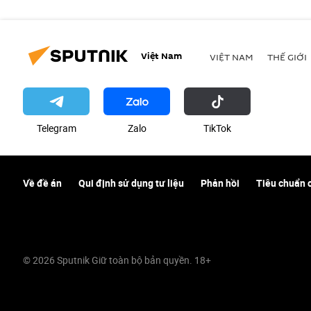
Việt Nam
VIỆT NAM
THẾ GIỚI
Telegram
Zalo
ТikТоk
Về đề án
Qui định sử dụng tư liệu
Phản hồi
Tiêu chuẩn 
© 2026 Sputnik Giữ toàn bộ bản quyền. 18+