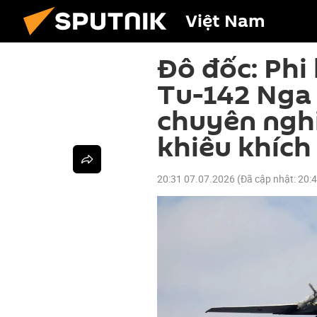
Việt Nam
Đô đốc: Ph
Tu-142 Nga
chuyên nghi
khiêu khích
20:31 07.07.2026
(Đã cập nhật:
20: