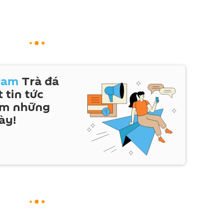
ram
Trà đá
 tin tức
em những
ày!