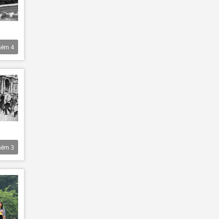
hêm
4
hêm
3