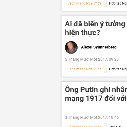
Cách mạng Nga Vĩ đại
Hợp tác Ng
Ai đã biến ý tưởn
hiện thực?
Alexei Syunnerberg
5 Tháng Mười Một 2017, 09:26
Cách mạng Nga Vĩ đại
Hợp tác Ng
Liên Xô
Hồ Chí Minh
Ông Putin ghi nhận
mạng 1917 đối với 
3 Tháng Mười Một 2017, 18:46
Cách mạng Nga Vĩ đại
Thế giới