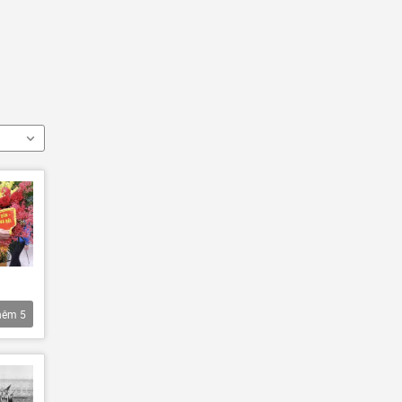
hêm
5