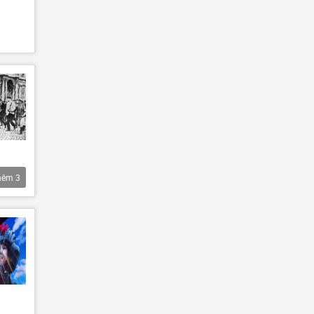
hêm
3