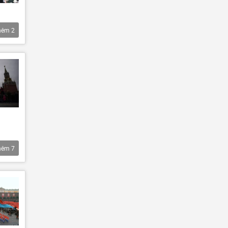
hêm
2
hêm
7