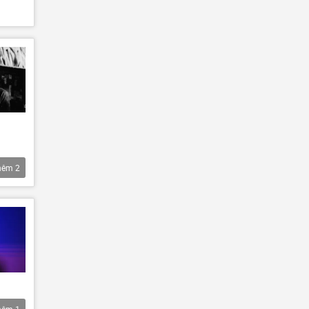
hêm
2
hêm
1