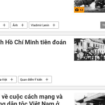
12
Ảnh
Vladimir Lenin
T
Cách mạng Tháng Mười
cách mạng
̣ch Hồ Chí Minh tiên đoán
a-Việt
Quan điểm-Ý kiến
m về cuộc cách mạng và
ng dân tộc Việt Nam ở