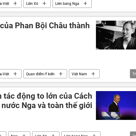
a-Việt
Liên Xô
Liên bang Nga
g của Phan Bội Châu thành
a-Việt
Quan điểm-Ý kiến
Việt Nam
T
Cách mạng Tháng Mười
 tác động to lớn của Cách
nước Nga và toàn thế giới
Nga
Liên Xô
Liên bang Nga
T