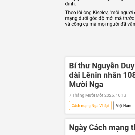
định.
Theo lời ông Kiselev, "mỗi ngườ
mạng dưới góc độ mới mà trước 
và công cụ mà mọi người đã vận
Bí thư Nguyễn Duy
đài Lênin nhân 1
Mười Nga
7 Tháng Mười Một 2025, 10:13
Cách mạng Nga Vĩ đại
Việt Nam
Cách mạng Tháng Mười
Vlad
Hà Nội
Ngày Cách mạng t