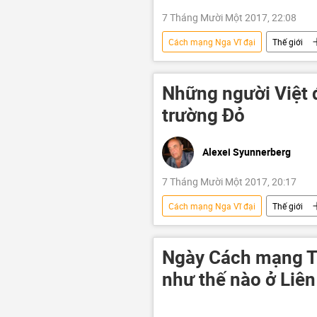
7 Tháng Mười Một 2017, 22:08
Cách mạng Nga Vĩ đại
Thế giới
Liên bang Nga
Phạm Bình M
Những người Việt 
trường Đỏ
Alexei Syunnerberg
7 Tháng Mười Một 2017, 20:17
Cách mạng Nga Vĩ đại
Thế giới
Việt Nam
Liên bang Nga
Nguyễn Thị Minh Khai
Lê Hồ
Ngày Cách mạng T
như thế nào ở Liên