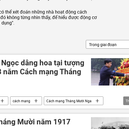
i có thể xét đoán những nhà hoạt động cách
đó không từng nhìn thấy, để hiểu được động cơ
 dụng".
Trong giai đoạn
 Ngọc dâng hoa tại tượng
08 năm Cách mạng Tháng
cách mạng
Cách mạng Tháng Mười Nga
T
imir Lenin
Lăng Lenin
tượng đài Lenin
háng Mười năm 1917