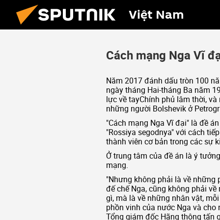
Việt Nam
Cách mạng Nga Vĩ đạ
Năm 2017 đánh dấu tròn 100 nă
ngày tháng Hai-tháng Ba năm 19
lực về tayChính phủ lâm thời, v
những người Bolshevik ở Petrogr
"Cách mạng Nga Vĩ đại" là đề án 
"Rossiya segodnya" với cách tiế
thành viên cơ bản trong các sự 
Ở trung tâm của đề án là ý tưở
mạng.
"Nhưng không phải là về những p
đế chế Nga, cũng không phải về 
gì, mà là về những nhân vật, mỗ
phồn vinh của nước Nga và cho nền
Tổng giám đốc Hãng thông tấn q