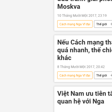
Moskva
10 Tháng Mười Một 2017, 23:19
Cách mạng Nga Vĩ đại
Thế giới
Liên bang Nga
Hồ Chí Minh
Nếu Cách mạng th
quá nhanh, thế chi
khác
8 Tháng Mười Một 2017, 20:42
Cách mạng Nga Vĩ đại
Thế giới
Châu Âu
Liên Xô
C
Việt Nam ưu tiên 
quan hệ với Nga