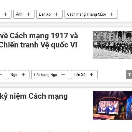
Ảnh
Liên Xô
Cách mạng Tháng Mười
 về Cách mạng 1917 và
Chiến tranh Vệ quốc Vĩ
Nga
Liên bang Nga
Liên Xô
T
anh Vệ quốc Vĩ đại
Cách mạng Tháng Mười
 kỷ niệm Cách mạng