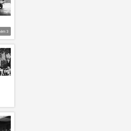
hêm
3