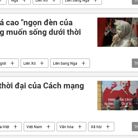
á cao "ngọn đèn của
ng muốn sống dưới thời
giới
Liên Xô
Liên bang Nga
T
Joseph Stalin
 thời đại của Cách mạng
a-Việt
Việt Nam
Văn hóa
Xã hội
T
Cách mạng Tháng Mười Nga