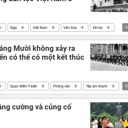
Nga
Việt Nam
Văn hóa
Xã hội
T
Cách mạng Tháng Mười
Moskva
áng Mười không xảy ra
ến có thể có một kết thúc
Quan điểm-Ý kiến
Phỏng vấn
Tệp âm thanh
T
ách mạng Tháng Mười
tăng cường và củng cố