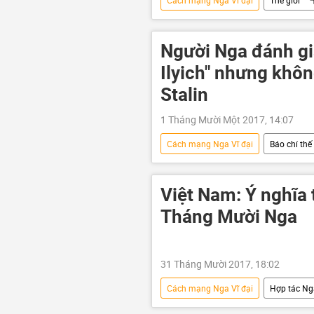
Cách mạng Tháng Mười
Người Nga đánh gi
Ilyich" nhưng khô
Stalin
1 Tháng Mười Một 2017, 14:07
Cách mạng Nga Vĩ đại
Báo chí thế 
Vladimir Lenin
giáo dục
Việt Nam: Ý nghĩa
Tháng Mười Nga
31 Tháng Mười 2017, 18:02
Cách mạng Nga Vĩ đại
Hợp tác Ng
Trung tâm Khoa học và Văn Hóa Nga