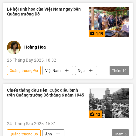
Việt Nam
Video
Văn hóa
Lễ hội tinh hoa của Việt Nam ngay bên
Quảng trường Đỏ
Xã hội
lễ hội âm nhạc
cuộc thi
1:19
Hoàng Hoa
26 Tháng Bảy 2025, 18:32
Quảng trường Đỏ
Việt Nam
Nga
Thêm
10
Moskva
Hợp tác Nga-Việt
Văn hóa
Điện Kremlin
lễ hội
Chiến thắng đầu tiên: Cuộc diễu binh
trên Quảng trường Đỏ tháng 6 năm 1945
Ngô Phương Ly
Sergei Sobyanin
Tô Lâm
Tác giả
Video
12
24 Tháng Sáu 2025, 15:31
Quảng trường Đỏ
Ảnh
Thêm
5