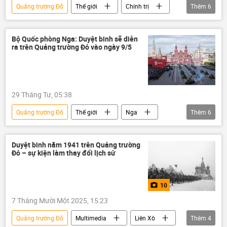
Quảng trường Đỏ
Thế giới
Chính trị
Thêm
6
Nga
Yury Ushakov
duyệt binh
ngày kỷ niệm Chiến thắng
Moskva
Bộ Quốc phòng Nga: Duyệt binh sẽ diễn
ra trên Quảng trường Đỏ vào ngày 9/5
Chiến tranh Vệ quốc Vĩ đại
29 Tháng Tư, 05:38
Quảng trường Đỏ
Thế giới
Nga
Thêm
6
Quân sự
Bộ Quốc phòng Nga
duyệt binh năm 1941 trên Quảng trường Đỏ
Duyệt binh năm 1941 trên Quảng trường
Đỏ – sự kiện làm thay đổi lịch sử
duyệt binh
Ukraina
Moskva
10
7 Tháng Mười Một 2025, 15:23
Quảng trường Đỏ
Multimedia
Liên Xô
Thêm
4