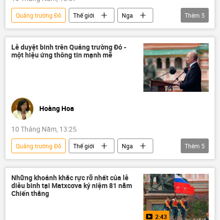
Quảng trường Đỏ
Thế giới
Nga
Thêm
5
Vladimir Putin
Moskva
ngày kỷ niệm Chiến thắng
Lễ duyệt binh trên Quảng trường Đỏ -
một hiệu ứng thông tin mạnh mẽ
Quan điểm-Ý kiến
Tác giả
Hoàng Hoa
10 Tháng Năm, 13:25
Quảng trường Đỏ
Thế giới
Nga
Thêm
5
Moskva
Vladimir Putin
NATO
Quan điểm-Ý kiến
Tác giả
Những khoảnh khắc rực rỡ nhất của lễ
diễu binh tại Matxcơva kỷ niệm 81 năm
Chiến thắng
2:43