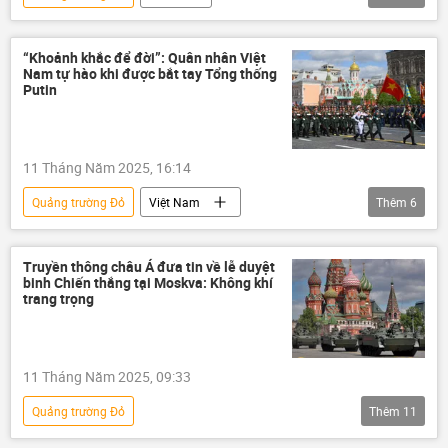
Kỷ niệm 80 năm Chiến thắng trong Chiến tranh Vệ quốc vĩ đại
chiến thắng
Chiến thắng
Moskva
“Khoảnh khắc để đời”: Quân nhân Việt
Nam tự hào khi được bắt tay Tổng thống
Liên Xô
Putin
11 Tháng Năm 2025, 16:14
Quảng trường Đỏ
Việt Nam
Thêm
6
Kỷ niệm 80 năm Chiến thắng trong Chiến tranh Vệ quốc vĩ đại
Nga
Hợp tác Nga-Việt
quân nhân
Truyền thông châu Á đưa tin về lễ duyệt
binh Chiến thắng tại Moskva: Không khí
Quân đội Nhân dân Việt Nam
trang trọng
Vladimir Putin
11 Tháng Năm 2025, 09:33
Quảng trường Đỏ
Thêm
11
Kỷ niệm 80 năm Chiến thắng trong Chiến tranh Vệ quốc vĩ đại