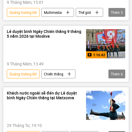
9 Tháng Năm, 15:01
Quảng trường Đỏ
Multimedia
Thế giới
Thêm
5
Quân sự
Kursk
Video
Bắc Triều Tiên
Chiến tranh Vệ quốc Vĩ đại
Lễ duyệt binh Ngày Chiến thắng 9 tháng
5 năm 2026 tại Moskva
1:16:42
9 Tháng Năm, 13:49
Quảng trường Đỏ
Chiến thắng
Thêm
6
ngày kỷ niệm Chiến thắng
Moskva
Thế giới
Vladimir Putin
Liên Xô
Khách nước ngoài sẽ đến dự Lễ duyệt
binh Ngày Chiến thắng tại Matxcơva
Chiến tranh Vệ quốc Vĩ đại
29 Tháng Tư, 19:10