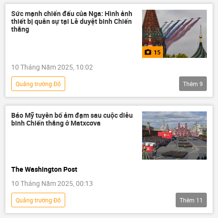
Nga
Châu Á
duyệt binh
Sức mạnh chiến đấu của Nga: Hình ảnh
thiết bị quân sự tại Lễ duyệt binh Chiến
Matxcơva
Thế giới
thắng
Báo chí thế giới
Việt Nam
15
Thái Lan
Nhật Bản
Trung Quốc
10 Tháng Năm 2025, 10:02
Quảng trường Đỏ
Thêm
9
Kỷ niệm 80 năm Chiến thắng trong Chiến tranh Vệ quốc vĩ đại
Ảnh
Nga
Vladimir Putin
Báo Mỹ tuyên bố ảm đạm sau cuộc diễu
binh Chiến thắng ở Matxcơva
Quân sự
Điện Kremlin
Moskva
chiến tranh
Chiến tranh Vệ quốc Vĩ đại
The Washington Post
10 Tháng Năm 2025, 00:13
Quảng trường Đỏ
Thêm
11
Kỷ niệm 80 năm Chiến thắng trong Chiến tranh Vệ quốc vĩ đại