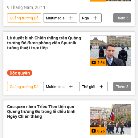
9 Tháng Năm, 20:11
Quảng trường Đỏ
Multimedia
Nga
Thêm
5
Video
Moskva
Thế giới
Chiến tranh Vệ quốc Vĩ đại
Lễ duyệt binh Chiến thắng trên Quảng
trường Đỏ được phóng viên Sputnik
ngày kỷ niệm Chiến thắng
tường thuật trực tiếp
2:54
Độc quyền
Quảng trường Đỏ
Multimedia
Thế giới
Thêm
8
Liên Xô
Nga
Vladimir Putin
Chiến thắng
ngày kỷ niệm Chiến thắng
Các quân nhân Triều Tiên tiến qua
Quảng trường Đỏ trong lễ diễu binh
chiến dịch
Moskva
duyệt binh
Ngày Chiến thắng
0:26