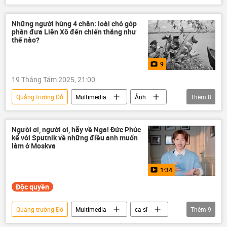
chiến sĩ Hồng quân
Ảnh
Chiến tranh Vệ quốc Vĩ đại
Những người hùng 4 chân: loài chó góp
phần đưa Liên Xô đến chiến thắng như
Chiến tranh thế giới thứ hai
thế nào?
9
19 Tháng Tám 2025, 21:00
Quảng trường Đỏ
Multimedia
Ảnh
Thêm
8
Moskva
Thế giới
Đức
Quốc hội Đức
Liên Xô
Người ơi, người ơi, hãy về Nga! Đức Phúc
kể với Sputnik về những điều anh muốn
Hải quân Liên Xô
làm ở Moskva
Chiến tranh Vệ quốc Vĩ đại
Berlin
1:34
Độc quyền
Quảng trường Đỏ
Multimedia
ca sĩ
Thêm
9
Intervision 2025
Moskva
Nga