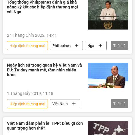
Bộ Thương mại Hoa Kỳ (DOC)
Tổng thống Philippines đánh giá khả
năng ký kết các hiệp định thương mại
quan hệ thương mại
với Nga
cuộc chiến thương mại
chiến tranh thương mại
Bộ Công Thương
24 Tháng Chín 2022, 14:41
Hiệp định thương mại
Philippines
Nga
Thêm
2
hợp tác
Chính trị
Ngày lịch sử trong quan hệ Việt Nam và
EU: Tư duy mạnh mẽ, tầm nhìn chiến
lược
1 Tháng Bảy 2019, 11:18
Hiệp định thương mại
Việt Nam
Thêm
3
Kinh doanh
EU
EVFTA
Việt Nam đàm phán lại TPP: Điều gì còn
quan trọng hơn thế?