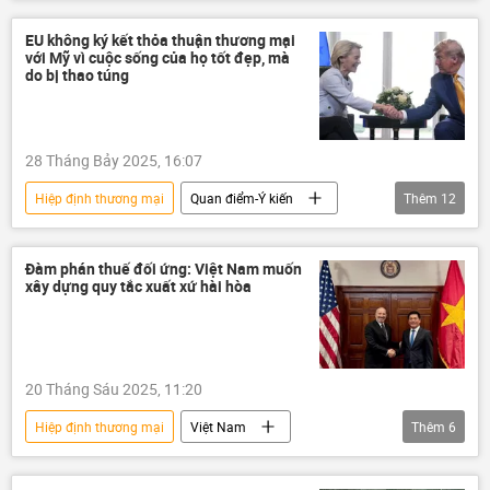
Hoa Kỳ
Donald Trump
Ursula von der Leyen
EU
EU không ký kết thỏa thuận thương mại
với Mỹ vì cuộc sống của họ tốt đẹp, mà
Thỏa thuận
thương mại
do bị thao túng
kinh tế thị trường
năng lượng
Thế giới
Chính trị
Kinh tế
28 Tháng Bảy 2025, 16:07
Hiệp định thương mại
Quan điểm-Ý kiến
Thêm
12
Hoa Kỳ
EU
Donald Trump
Ursula von der Leyen
Chính trị
Đàm phán thuế đối ứng: Việt Nam muốn
xây dựng quy tắc xuất xứ hài hòa
Kinh tế
thương mại
quan hệ thương mại
Thỏa thuận
Ủy ban châu Âu
Châu Âu
20 Tháng Sáu 2025, 11:20
Liên minh châu Âu
Hiệp định thương mại
Việt Nam
Thêm
6
thông tin
thương mại