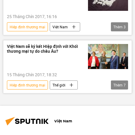
25 Tháng Chín 2017, 16:16
Hiệp định thương mại
Việt Nam
Thêm
3
Kinh doanh
Trung Quốc
TPP
Việt Nam sẽ ký kết Hiệp định với Khối
thương mại tự do châu Âu?
15 Tháng Chín 2017, 18:32
Hiệp định thương mại
Thế giới
Thêm
7
Việt Nam
Châu Âu
Kinh doanh
Thụy Sĩ
Vương Đình Huệ
EFTA
EU
FTA
Việt Nam