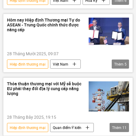
Hiệp định thương mại
Việt Nam
Hoa Kỳ
Thêm
6
thương mại
quan hệ thương mại
cuộc chiến thương mại
thuế
Hôm nay Hiệp định Thương mại Tự do
ASEAN - Trung Quốc chính thức được
ngoại giao
Kinh tế
nâng cấp
28 Tháng Mười 2025, 09:07
Hiệp định thương mại
Việt Nam
Thêm
5
thông tin
Trung Quốc
quan hệ quốc tế
xuất khẩu
Thỏa thuận thương mại với Mỹ sẽ buộc
EU phải thay đổi địa lý cung cấp năng
sản xuất
xuất nhập khẩu
lượng
28 Tháng Bảy 2025, 19:15
Hiệp định thương mại
Quan điểm-Ý kiến
Thêm
11