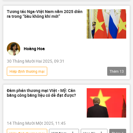
chiến lược phát triển kinh tế
tăng trưởng kinh tế
kinh tế thị trường
Tương tác Nga-Việt Nam năm 2025 diễn
ra trong “bầu không khí mới”
sản xuất
xuất khẩu
xuất nhập khẩu
Trung Đông
thương mại
quan hệ thương mại
Hoàng Hoa
30 Tháng Mười Hai 2025, 09:31
Hiệp định thương mại
Thêm
13
Tổng kết 2025 và Dự báo 2026
Quan điểm-Ý kiến
chuyên gia
Đàm phán thương mại Việt - Mỹ: Cân
bằng công bằng liệu có dễ đạt được?
Tác giả
Việt Nam
Hợp tác Nga-Việt
Nga
BRICS
ASEAN
Hiệp định thương mại tự do
14 Tháng Mười Một 2025, 11:45
Chính trị
Kinh tế
AI