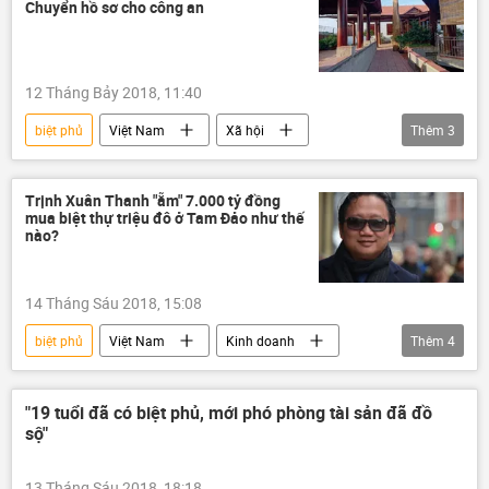
Chuyển hồ sơ cho công an
12 Tháng Bảy 2018, 11:40
biệt phủ
Việt Nam
Xã hội
Thêm
3
Đắk Lắk
Trần Ngọc Quang
gỗ quý
Trịnh Xuân Thanh "ẵm" 7.000 tỷ đồng
mua biệt thự triệu đô ở Tam Đảo như thế
nào?
14 Tháng Sáu 2018, 15:08
biệt phủ
Việt Nam
Kinh doanh
Thêm
4
Trịnh Xuân Thanh
Trịnh Xuân Giới
PVTex
PVC
"19 tuổi đã có biệt phủ, mới phó phòng tài sản đã đồ
sộ"
13 Tháng Sáu 2018, 18:18