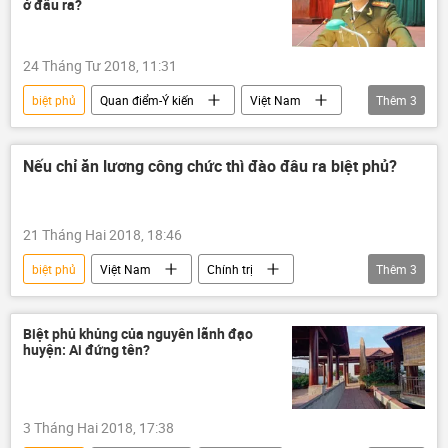
ở đâu ra?
24 Tháng Tư 2018, 11:31
biệt phủ
Quan điểm-Ý kiến
Việt Nam
Thêm
3
Đà Nẵng
Lê Văn Tam
Dương Hằng Nga
Nếu chỉ ăn lương công chức thì đào đâu ra biệt phủ?
21 Tháng Hai 2018, 18:46
biệt phủ
Việt Nam
Chính trị
Thêm
3
biệt thự
công chức
lương
Biệt phủ khủng của nguyên lãnh đạo
huyện: Ai đứng tên?
3 Tháng Hai 2018, 17:38