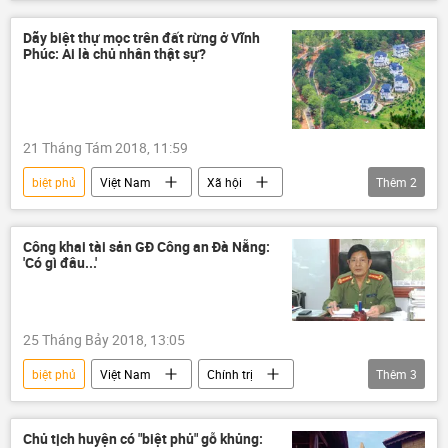
Sóc Sơn
Hà Nội
Mỹ Linh
biệt thự
Dãy biệt thự mọc trên đất rừng ở Vĩnh
Phúc: Ai là chủ nhân thật sự?
21 Tháng Tám 2018, 11:59
biệt phủ
Việt Nam
Xã hội
Thêm
2
Vĩnh Phúc
biệt thự
Công khai tài sản GĐ Công an Đà Nẵng:
'Có gì đâu...'
25 Tháng Bảy 2018, 13:05
biệt phủ
Việt Nam
Chính trị
Thêm
3
Lê Văn Tam
Trương Quang Nghĩa
Công an TP Đà Nẵng
Chủ tịch huyện có "biệt phủ" gỗ khủng: