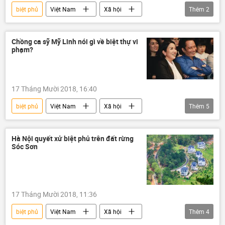
biệt phủ
Việt Nam
Xã hội
Thêm
2
Đà Nẵng
sai phạm
Chồng ca sỹ Mỹ Linh nói gì về biệt thự vi
phạm?
17 Tháng Mười 2018, 16:40
biệt phủ
Việt Nam
Xã hội
Thêm
5
Sóc Sơn
Hà Nội
Mỹ Linh
nhà hát
biệt thự
Hà Nội quyết xử biệt phủ trên đất rừng
Sóc Sơn
17 Tháng Mười 2018, 11:36
biệt phủ
Việt Nam
Xã hội
Thêm
4