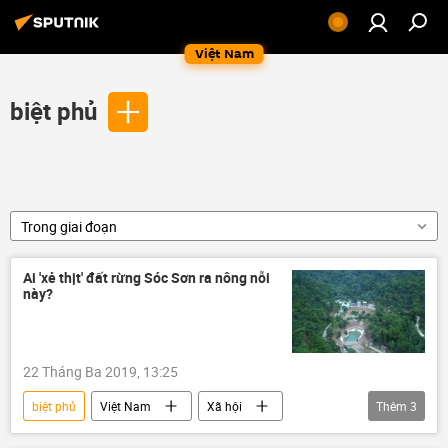
Việt Nam
biệt phủ
Trong giai đoạn
Ai 'xẻ thịt' đất rừng Sóc Sơn ra nông nỗi
này?
22 Tháng Ba 2019, 13:25
biệt phủ
Việt Nam
Xã hội
Thêm
3
Sóc Sơn
Hà Nội
xẻ thịt đất rừng