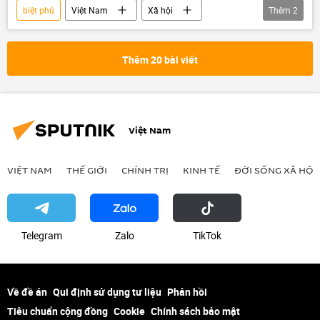
biệt phủ
Việt Nam
Xã hội
Thêm
2
Thời sự
Đắk Lắk
Thêm 20 bài viết
Việt Nam
VIỆT NAM
THẾ GIỚI
CHÍNH TRỊ
KINH TẾ
ĐỜI SỐNG XÃ HỘI
Telegram
Zalo
ТikТоk
Về đề án
Qui định sử dụng tư liệu
Phản hồi
Tiêu chuẩn cộng đồng
Cookie
Chính sách bảo mật