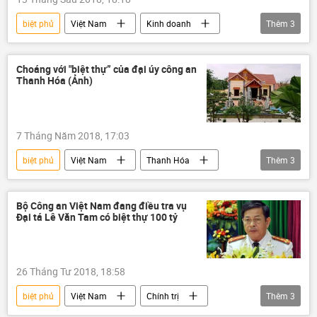
biệt phủ
Việt Nam
Kinh doanh
Thêm
3
Quốc hội
tham nhũng
công chức
Choáng với "biệt thự” của đại úy công an
Thanh Hóa (Ảnh)
7 Tháng Năm 2018, 17:03
biệt phủ
Việt Nam
Thanh Hóa
Thêm
3
Phạm Văn Công
công an
biệt thự
Bộ Công an Việt Nam đang điều tra vụ
Đại tá Lê Văn Tam có biệt thự 100 tỷ
26 Tháng Tư 2018, 18:58
biệt phủ
Việt Nam
Chính trị
Thêm
3