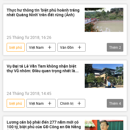
Đà Nẵng
Lê Văn Tam
Công an TP Đà Nẵng
Thực hư thông tin ‘biệt phủ hoành tráng
nhất Quảng Ninh’ trên đất rừng (Ảnh)
25 Tháng Tư 2018, 16:26
biệt phủ
Việt Nam
Vân Đồn
Thêm
2
Quảng Ninh
biệt phủ hoành tráng nhất Quảng Ninh
Vụ Đại tá Lê Văn Tam không nhận biệt
thự Vũ nhôm: Điều quan trọng nhất là...
24 Tháng Tư 2018, 14:45
biệt phủ
Việt Nam
Chính trị
Thêm
4
Đà Nẵng
Vũ nhôm
Lê Văn Tam
Phan Văn Anh Vũ
Lương cán bộ phải đến 277 năm mới có
100 tỷ, biệt phủ của GĐ Công an Đà Nẵng