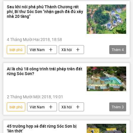
Sau khi nói phá phủ Thành Chương rất
phí, Bí thư Sóc Sơn "nhận gạch đá đủ xây
nhà 20 tầng"
4 Tháng Mười Hai 2018, 18:58
biệt phủ
Việt Nam
Xã hội
Thêm
4
Sóc Sơn
Hà Nội
Mỹ Linh
xẻ thịt đất rừng
Ai là chủ 18 công trình trái phép trên đất
rừng Sóc Sơn?
2 Tháng Mười Một 2018, 19:01
biệt phủ
Việt Nam
Xã hội
Thêm
3
Sóc Sơn
xẻ thịt đất rừng
biệt thự
45 trường hợp xẻ đất rừng Sóc Sơn bị
‘lên thớt’