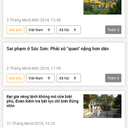
2 Tháng Mười Một 2018, 15:48
biệt phủ
Việt Nam
Xã hội
Thêm
3
Sóc Sơn
xẻ thịt đất rừng
biệt thự
Sai phạm ở Sóc Sơn: Phải xử "quan" nặng hơn dân
2 Tháng Mười Một 2018, 11:59
biệt phủ
Việt Nam
Xã hội
Thêm
6
Sóc Sơn
Nguyễn Anh Trí
Dương Trung Quốc
Nguyễn Đức Chung
Đại gia vàng lệnh không mở cửa biệt
phủ, đoàn kiểm tra bất lực chỉ biết đứng
Mỹ Linh
sai phạm
nhìn
31 Tháng Mười 2018, 16:32