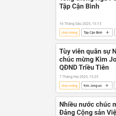
Tập Cận Bình
16 Tháng Sáu 2025, 15:13
chúc mừng
Tập Cận Bình
Matxcơva
Điện Kremlin
Tùy viên quân sự 
chúc mừng Kim Jo
QĐND Triều Tiên
7 Tháng Hai 2025, 15:25
chúc mừng
Kim Jong-un
Thế giới
Nhiều nước chúc 
Đảng Cộng sản Vi