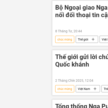
Bộ Ngoại giao Nga
nối đối thoại tin c
8 Tháng Tư, 20:44
chúc mừng
Thế giới
Việt
Maria Zakharova
Tô Lâm
Thế giới gửi lời 
Quốc khánh
2 Tháng Chín 2025, 12:04
chúc mừng
Việt Nam
Thế
ngoại giao
Chính trị
Bắc Triều Tiên
Ấn Độ
Tổng thống Nga Pu