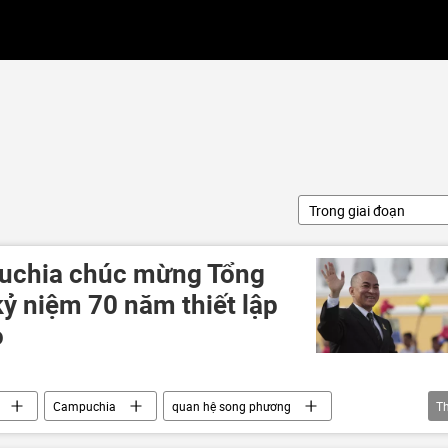
Trong giai đoạn
uchia chúc mừng Tổng
ỷ niệm 70 năm thiết lập
o
Campuchia
quan hệ song phương
T