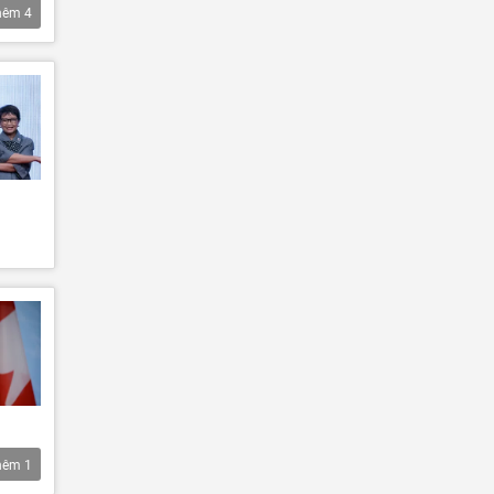
hêm
4
hêm
1