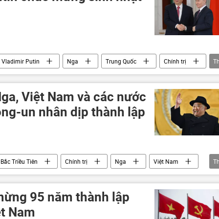
Vladimir Putin
Nga
Trung Quốc
Chính trị
T
Dmitry Peskov
Thế giới
sinh nhật
Nga, Việt Nam và các nước
ng-un nhân dịp thành lập
Bắc Triều Tiên
Chính trị
Nga
Việt Nam
T
mừng 95 năm thành lập
ệt Nam