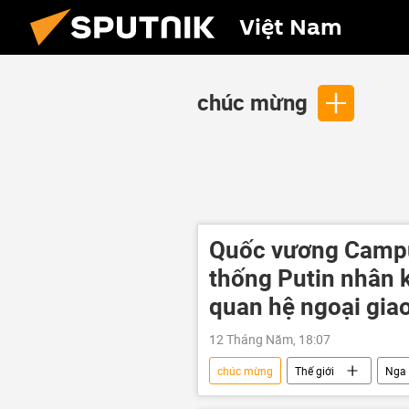
Việt Nam
chúc mừng
Quốc vương Camp
thống Putin nhân k
quan hệ ngoại gia
12 Tháng Năm, 18:07
chúc mừng
Thế giới
Nga
ngoại giao
Vladimir Putin