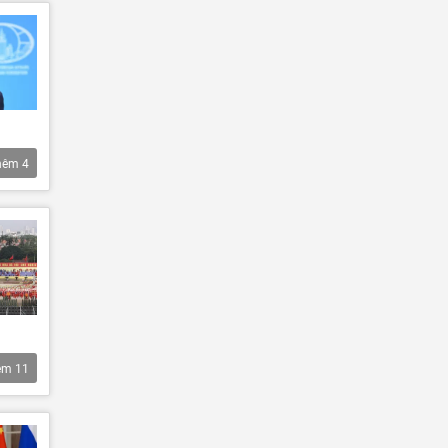
hêm
4
êm
11