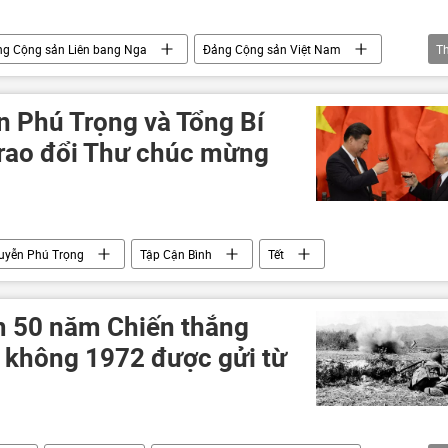
ng Cộng sản Liên bang Nga
Đảng Cộng sản Việt Nam
T
n Phú Trọng và Tổng Bí
trao đổi Thư chúc mừng
uyễn Phú Trọng
Tập Cận Bình
Tết
m 50 năm Chiến thắng
n không 1972 được gửi từ