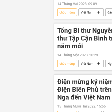
14 Tháng Hai 2023, 09:09
chúc mừng
Việt Nam
đả
Chính trị
Tổng Bí thư Nguyễ
thư Tập Cận Bình 
năm mới
14 Tháng Một 2023, 20:29
chúc mừng
Việt Nam
Ng
Điện mừng kỷ niệ
Điện Biên Phủ trê
Nga đến Việt Nam
15 Tháng Mười Hai 2022, 15:55