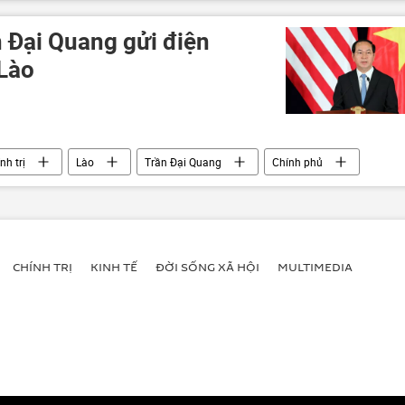
n Đại Quang gửi điện
Lào
nh trị
Lào
Trần Đại Quang
Chính phủ
CHÍNH TRỊ
KINH TẾ
ĐỜI SỐNG XÃ HỘI
MULTIMEDIA