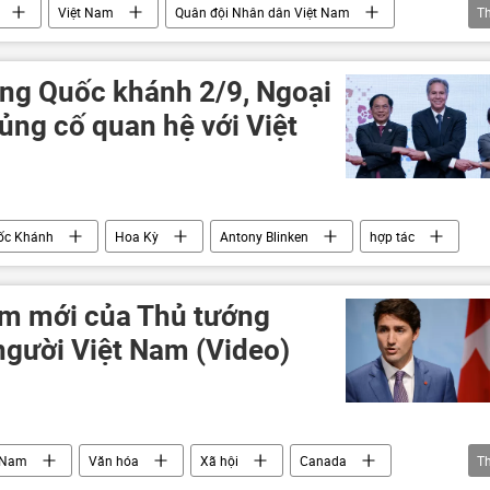
Việt Nam
Quân đội Nhân dân Việt Nam
T
 dịch Điện Biên Phủ
Điện Biên Phủ
ng Quốc khánh 2/9, Ngoại
ủng cố quan hệ với Việt
ốc Khánh
Hoa Kỳ
Antony Blinken
hợp tác
m mới của Thủ tướng
gười Việt Nam (Video)
 Nam
Văn hóa
Xã hội
Canada
T