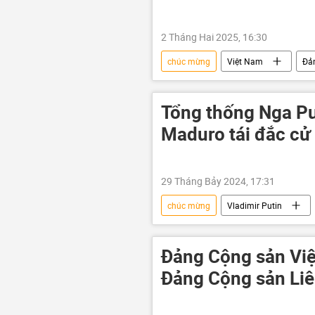
2 Tháng Hai 2025, 16:30
chúc mừng
Việt Nam
Đả
Cuba
Hun Sen
Cam
Tổng thống Nga P
Maduro tái đắc cử
29 Tháng Bảy 2024, 17:31
chúc mừng
Vladimir Putin
quan hệ
Thế giới
Đảng Cộng sản Việ
Đảng Cộng sản Li