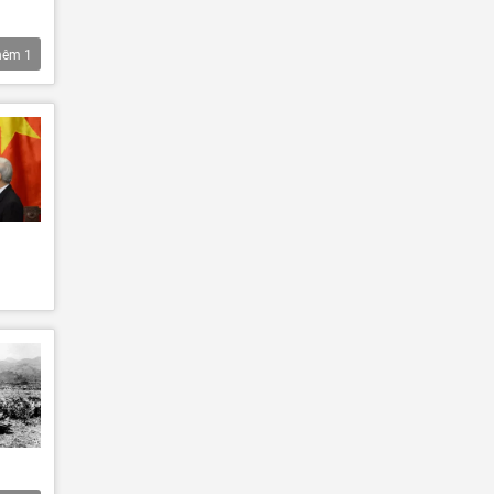
hêm
1