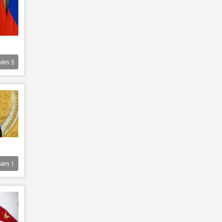
hêm
5
hêm
1