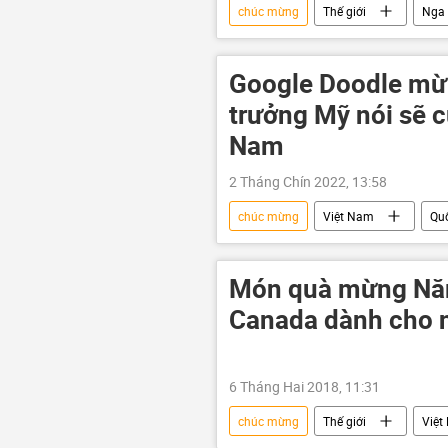
chúc mừng
Thế giới
Nga
Hội Hữu nghị Nga-Việt
Chiến
Hợp tác Nga-Việt
Google Doodle mừ
trưởng Mỹ nói sẽ c
Nam
2 Tháng Chín 2022, 13:58
chúc mừng
Việt Nam
Qu
Món quà mừng Nă
Canada dành cho n
6 Tháng Hai 2018, 11:31
chúc mừng
Thế giới
Việt