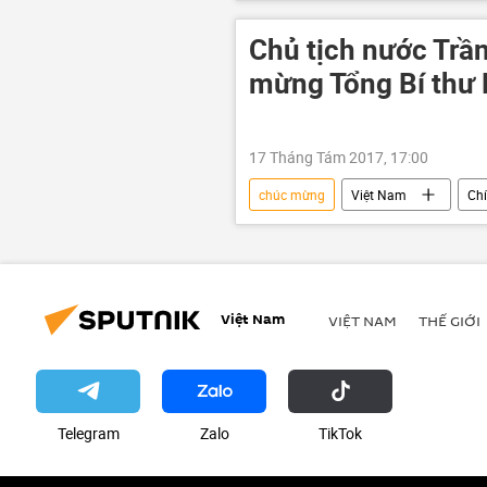
Justin Trudeau
Chủ tịch nước Trầ
mừng Tổng Bí thư 
17 Tháng Tám 2017, 17:00
chúc mừng
Việt Nam
Chí
Việt Nam
VIỆT NAM
THẾ GIỚI
Telegram
Zalo
ТikТоk