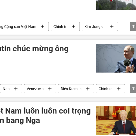
ng Cộng sản Việt Nam
Chính trị
Kim Jong-un
T
puchia
Bắc Triều Tiên
Lào
Thế giới
utin chúc mừng ông
Nga
Venezuela
Điện Kremlin
Chính trị
T
t Nam luôn luôn coi trọng
ên bang Nga