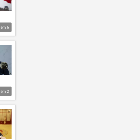
hêm
6
hêm
2