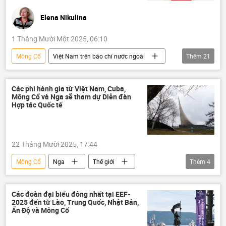
Việt Nam
Trung Quốc
Slovakia
Elena Nikulina
Hoa Kỳ
Brazil
Belarus
1 Tháng Mười Một 2025, 06:10
Mông Cổ
Việt Nam trên báo chí nước ngoài
Thêm
21
Chính trị
Thế giới
Việt Nam
Nga
Đông Nam Á
Châu Á
Các phi hành gia từ Việt Nam, Cuba,
Mông Cổ và Nga sẽ tham dự Diễn đàn
Châu Âu
Trung Quốc
Tác giả
Hợp tác Quốc tế
Hà Nội
Mưa bão, lũ lụt lịch sử, thiên tai kinh hoàng ở Việt Nam
22 Tháng Mười 2025, 17:44
Hợp tác Nga-Việt
Rosatom
Mông Cổ
Nga
Thế giới
Thêm
4
Vietnam Airlines
Tô Lâm
Anh
Phi hành gia
Việt Nam
Cuba
London
Nội Bài
hàng không
vũ trụ
Hàng Không Việt Nam
Quan điểm-Ý kiến
Các đoàn đại biểu đông nhất tại EEF-
2025 đến từ Lào, Trung Quốc, Nhật Bản,
Ấn Độ và Mông Cổ