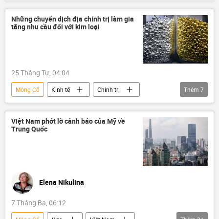
Trung Quốc
Bộ Xây dựng
đường sắt
Hợp tác Nga-Việt
Những chuyển dịch địa chính trị làm gia
tăng nhu cầu đối với kim loại
Thế giới
25 Tháng Tư, 04:04
Mông Cổ
Kinh tế
Chính trị
Thêm
7
Thế giới
Nga
Trung Quốc
vàng
Công nghiệp
thương mại
Việt Nam phớt lờ cảnh báo của Mỹ về
Trung Quốc
Du lịch
Elena Nikulina
7 Tháng Ba, 06:12