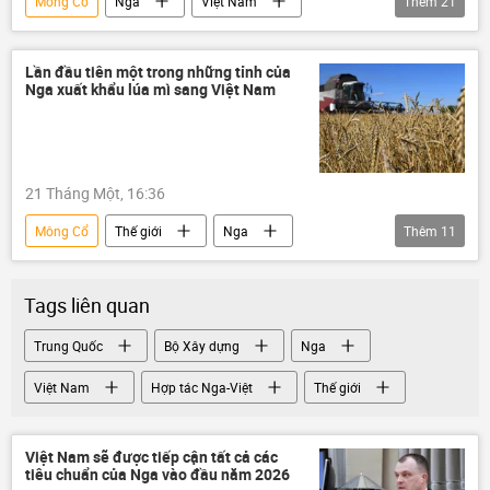
Mông Cổ
Nga
Việt Nam
Thêm
21
Hợp tác Nga-Việt
Việt Nam trên báo chí nước ngoài
Thế giới
Lần đầu tiên một trong những tỉnh của
Nga xuất khẩu lúa mì sang Việt Nam
Chính trị
Kinh tế
Tác giả
Quan điểm-Ý kiến
Bộ Tình trạng Khẩn cấp Nga
Vingroup
21 Tháng Một, 16:36
Trung Quốc
Tô Lâm
EAEU
Mông Cổ
Thế giới
Nga
Thêm
11
Lương Cường
Phạm Minh Chính
Việt Nam
Kinh tế
lúa mì
Bộ Công an Việt Nam
ZTE
Hợp tác Nga-Việt
xuất khẩu
Mobifone
Hoa Kỳ
Viettel
Tags liên quan
Kemerovo
Trung Quốc
UAE
Du lịch
Hà Nội
Trung Quốc
Bộ Xây dựng
Nga
Thái Lan
thương mại
Việt Nam
Hợp tác Nga-Việt
Thế giới
nông nghiệp
Việt Nam sẽ được tiếp cận tất cả các
tiêu chuẩn của Nga vào đầu năm 2026