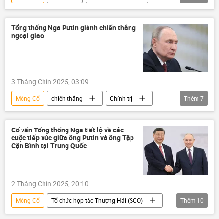
Vladivostok
thông tin
Kinh tế
Thế giới
Chính trị
Tổng thống Nga Putin giành chiến thắng
ngoại giao
Diễn đàn Kinh tế phương Đông 2025
Lào
Trung Quốc
3 Tháng Chín 2025, 03:09
Mông Cổ
chiến thắng
Chính trị
Thêm
7
Thế giới
Báo chí thế giới
Trung Quốc
Nga
Vladimir Putin
Cố vấn Tổng thống Nga tiết lộ về các
cuộc tiếp xúc giữa ông Putin và ông Tập
Bloomberg
Gazprom
Cận Bình tại Trung Quốc
2 Tháng Chín 2025, 20:10
Mông Cổ
Tổ chức hợp tác Thượng Hải (SCO)
Thêm
10
Chính trị
Thế giới
Trung Quốc