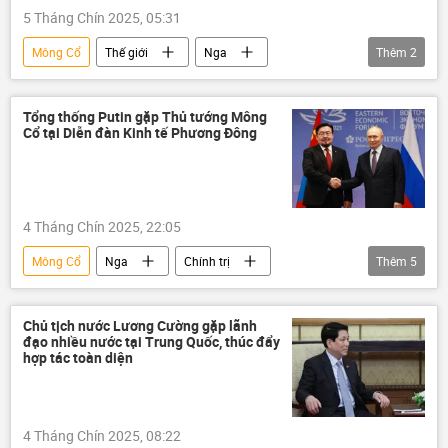
5 Tháng Chín 2025, 05:31
Mông Cổ
Thế giới
Nga
Thêm
2
Vladimir Putin
Trung Quốc
Tổng thống Putin gặp Thủ tướng Mông
Cổ tại Diễn đàn Kinh tế Phương Đông
4 Tháng Chín 2025, 22:05
Mông Cổ
Nga
Chính trị
Thêm
5
thông tin
Thế giới
Diễn đàn Kinh tế phương Đông 2025
Chủ tịch nước Lương Cường gặp lãnh
đạo nhiều nước tại Trung Quốc, thúc đẩy
quan hệ
Vladimir Putin
hợp tác toàn diện
4 Tháng Chín 2025, 08:22