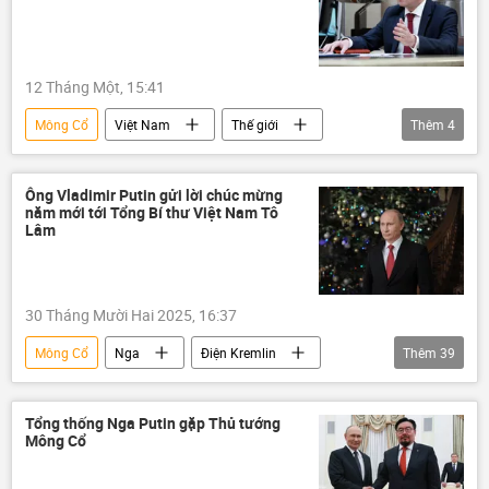
12 Tháng Một, 15:41
Mông Cổ
Việt Nam
Thế giới
Thêm
4
Chính trị
Nga
Hợp tác Nga-Việt
Bắc Triều Tiên
Ông Vladimir Putin gửi lời chúc mừng
năm mới tới Tổng Bí thư Việt Nam Tô
Lâm
30 Tháng Mười Hai 2025, 16:37
Mông Cổ
Nga
Điện Kremlin
Thêm
39
Việt Nam
Thế giới
Chính trị
Tô Lâm
Giáng sinh
Năm mới
Tổng thống Nga Putin gặp Thủ tướng
Mông Cổ
Kim Jong-un
Donald Trump
Vladimir Putin
Cuba