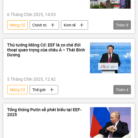
6 Tháng Chín 2025, 14:03
Mông Cổ
Chính trị
Kinh tế
Thêm
8
Thế giới
Diễn đàn Kinh tế phương Đông 2025
Nga
Thủ tướng Mông Cổ: EEF là cơ chế đối
thoại quan trọng của châu Á – Thái Bình
Trung Quốc
Ấn Độ
Nhật Bản
Dương
Lào
Viễn Đông
5 Tháng Chín 2025, 12:42
Mông Cổ
Thế giới
Thêm
4
Diễn đàn Kinh tế phương Đông 2025
Nga
Á-Thái Bình Dương
Trung Quốc
Tổng thống Putin sẽ phát biểu tại EEF-
2025