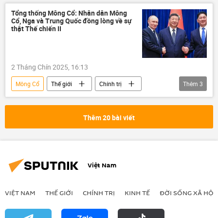
Ukraina
Tập Cận Bình
Nga
Tổng thống Mông Cổ: Nhân dân Mông
Cổ, Nga và Trung Quốc đồng lòng về sự
Vladimir Putin
Nhật Bản
thật Thế chiến II
Chiến tranh thế giới thứ hai
Yury Ushakov
2 Tháng Chín 2025, 16:13
Mông Cổ
Thế giới
Chính trị
Thêm
3
Trung Quốc
Nga
Thế chiến II
Thêm 20 bài viết
Việt Nam
VIỆT NAM
THẾ GIỚI
CHÍNH TRỊ
KINH TẾ
ĐỜI SỐNG XÃ HỘI