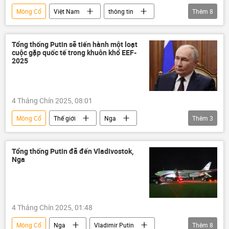
Mông Cổ
Việt Nam
thông tin
Thêm
8
Chính trị
Bộ Chính Trị VN
ngoại giao
Bộ Ngoại giao Nga
Tổng thống Putin sẽ tiến hành một loạt
cuộc gặp quốc tế trong khuôn khổ EEF-
Nga
Hợp tác Nga-Việt
Azerbaijan
2025
Malaysia
4 Tháng Chín 2025, 08:01
Mông Cổ
Thế giới
Nga
Thêm
3
Vladimir Putin
Vladivostok
Trung Quốc
Tổng thống Putin đã đến Vladivostok,
Nga
4 Tháng Chín 2025, 01:48
Mông Cổ
Nga
Vladimir Putin
Thêm
8