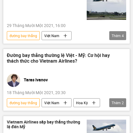
29 Tháng Mười Một 2021, 16:00
đường bay thẳng
Việt Nam
Thêm
4
Vietnam Airlines
hãng hàng không
Cục Hàng không Việt Nam
Đường bay thẳng thường lệ Việt - Mỹ: Cơ hội hay
thách thức cho Vietnam Airlines?
Hàng Không Việt Nam
Taras Ivanov
18 Tháng Mười Một 2021, 20:30
đường bay thẳng
Việt Nam
Hoa Kỳ
Thêm
2
Quan điểm-Ý kiến
Tác giả
Vietnam Airlines sắp bay thẳng thường
lệ đến Mỹ