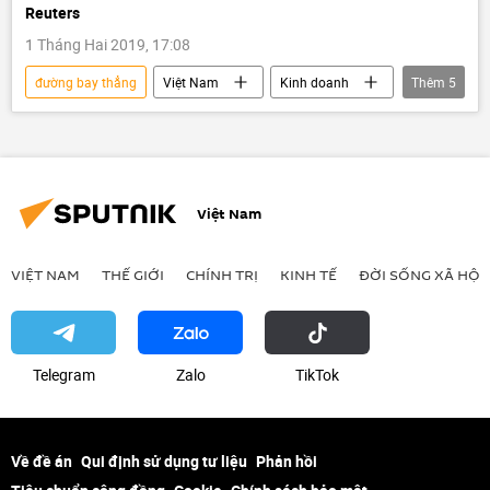
Reuters
1 Tháng Hai 2019, 17:08
đường bay thẳng
Việt Nam
Kinh doanh
Thêm
5
Boeing
Airbus
Vietnam Airlines
Vietjet
Bamboo Airways
Việt Nam
VIỆT NAM
THẾ GIỚI
CHÍNH TRỊ
KINH TẾ
ĐỜI SỐNG XÃ HỘI
Telegram
Zalo
ТikТоk
Về đề án
Qui định sử dụng tư liệu
Phản hồi