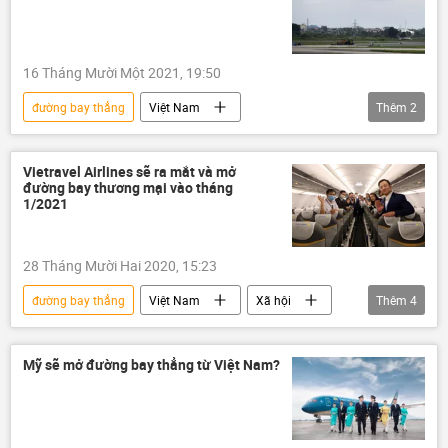
16 Tháng Mười Một 2021, 19:50
đường bay thẳng
Việt Nam
Thêm
2
Vietnam Airlines
Hoa Kỳ
Vietravel Airlines sẽ ra mắt và mở
đường bay thương mại vào tháng
1/2021
28 Tháng Mười Hai 2020, 15:23
đường bay thẳng
Việt Nam
Xã hội
Thêm
4
Hàng Không Việt Nam
hãng hàng không
Du lịch
đường bay
Mỹ sẽ mở đường bay thẳng từ Việt Nam?