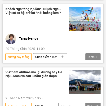
hàng không
Hàng Không Việt Nam
hãng hàng không
đường bay
Khách Nga tăng 2,6 lần: Du lịch Nga -
Việt có cơ hội trở lại ‘thời hoàng kim’?
Hợp tác Nga-Việt
Moskva
Hà Nội
du khách
hành khách
Taras Ivanov
20 Tháng Chín 2025, 11:09
đường bay thẳng
Quan điểm-Ý kiến
Thêm
11
Tác giả
Việt Nam
Hợp tác Nga-Việt
Liên bang Nga
Vietnam Airlines mở lại đường bay Hà
Nội - Moskva sau 3 năm gián đoạn
Du lịch
Aeroflot
Vietnam Airlines
VietJet Air
Vladivostok
Nha Trang
du khách
9 Tháng Năm 2025, 10:25