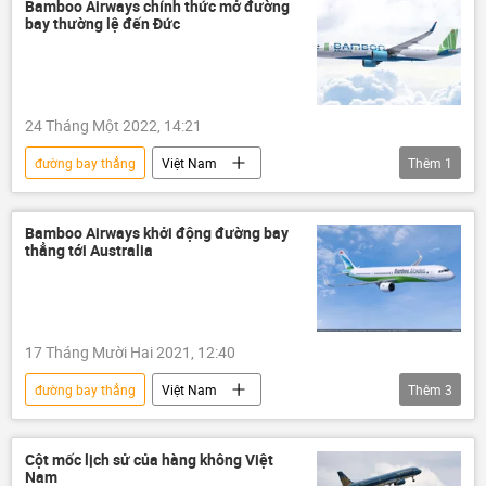
Thế giới
Bamboo Airways chính thức mở đường
bay thường lệ đến Đức
24 Tháng Một 2022, 14:21
đường bay thẳng
Việt Nam
Thêm
1
Bamboo Airways
Bamboo Airways khởi động đường bay
thẳng tới Australia
17 Tháng Mười Hai 2021, 12:40
đường bay thẳng
Việt Nam
Thêm
3
Tân Sơn Nhất
Bamboo Airways
Australia
Nội Bài
Cột mốc lịch sử của hàng không Việt
Nam