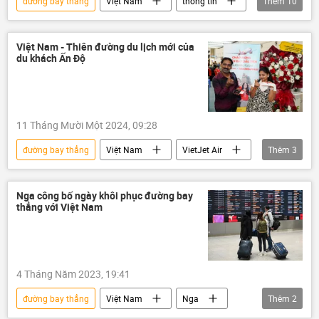
đường bay thẳng
Việt Nam
thông tin
Thêm
10
Vietnam Airlines
hàng không
Hà Nội
Moskva
Du lịch
Việt Nam - Thiên đường du lịch mới của
du khách Ấn Độ
Kinh tế
Xã hội
Nga
du khách
Sân bay
11 Tháng Mười Một 2024, 09:28
đường bay thẳng
Việt Nam
VietJet Air
Thêm
3
Ấn Độ
du khách
tăng trưởng kinh tế
Nga công bố ngày khôi phục đường bay
thẳng với Việt Nam
4 Tháng Năm 2023, 19:41
đường bay thẳng
Việt Nam
Nga
Thêm
2