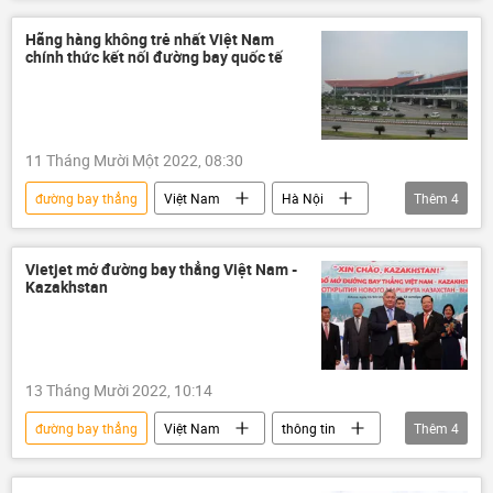
Thế giới
Hợp tác Nga-Việt
Hãng hàng không trẻ nhất Việt Nam
chính thức kết nối đường bay quốc tế
11 Tháng Mười Một 2022, 08:30
đường bay thẳng
Việt Nam
Hà Nội
Thêm
4
Thành phố Hồ Chí Minh
Bangkok
Thái Lan
hàng không
Vietjet mở đường bay thẳng Việt Nam -
Kazakhstan
13 Tháng Mười 2022, 10:14
đường bay thẳng
Việt Nam
thông tin
Thêm
4
hàng không
Vietjet
VietJet Air