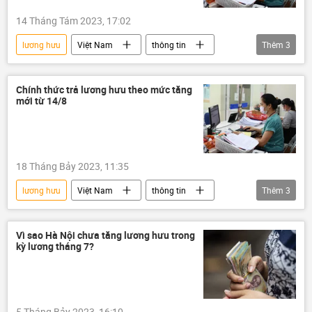
14 Tháng Tám 2023, 17:02
lương hưu
Việt Nam
thông tin
Thêm
3
luật lao động
người lao động
bảo hiểm
Chính thức trả lương hưu theo mức tăng
mới từ 14/8
18 Tháng Bảy 2023, 11:35
lương hưu
Việt Nam
thông tin
Thêm
3
lương
nghỉ hưu
bảo hiểm
Vì sao Hà Nội chưa tăng lương hưu trong
kỳ lương tháng 7?
5 Tháng Bảy 2023, 16:10