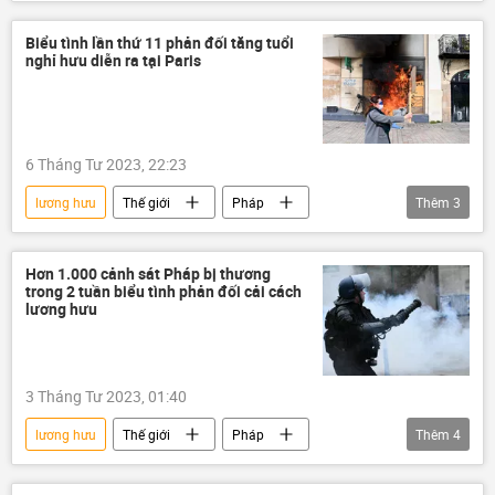
Pháp
nghỉ hưu
Biểu tình lần thứ 11 phản đối tăng tuổi
nghỉ hưu diễn ra tại Paris
6 Tháng Tư 2023, 22:23
lương hưu
Thế giới
Pháp
Thêm
3
Chính sách
cuộc biểu tình
Xã hội
Hơn 1.000 cảnh sát Pháp bị thương
trong 2 tuần biểu tình phản đối cải cách
lương hưu
3 Tháng Tư 2023, 01:40
lương hưu
Thế giới
Pháp
Thêm
4
Xã hội
cuộc biểu tình
Thời sự