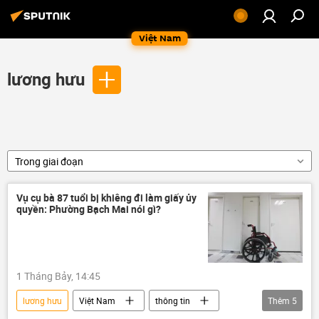
Việt Nam
lương hưu
Trong giai đoạn
Vụ cụ bà 87 tuổi bị khiêng đi làm giấy ủy
quyền: Phường Bạch Mai nói gì?
1 Tháng Bảy, 14:45
lương hưu
Việt Nam
thông tin
Thêm
5