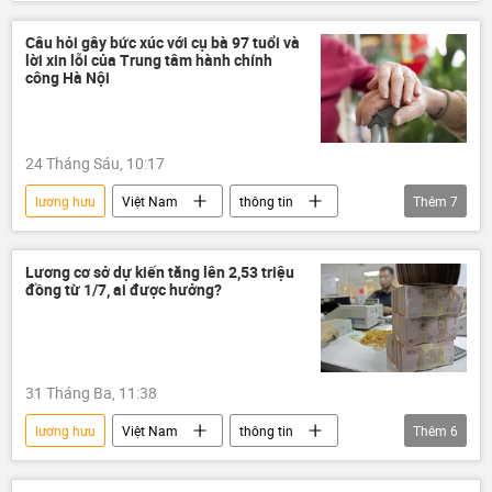
cán bộ
quản lý cán bộ
Hà Nội
nghỉ hưu
Xã hội
Câu hỏi gây bức xúc với cụ bà 97 tuổi và
lời xin lỗi của Trung tâm hành chính
công Hà Nội
24 Tháng Sáu, 10:17
lương hưu
Việt Nam
thông tin
Thêm
7
hành chính
cán bộ
quản lý cán bộ
nữ cán bộ
Lương cơ sở dự kiến tăng lên 2,53 triệu
đồng từ 1/7, ai được hưởng?
mạng xã hội
Đảng Cộng sản Việt Nam
nghỉ hưu
31 Tháng Ba, 11:38
lương hưu
Việt Nam
thông tin
Thêm
6
Chính sách
Bộ Nội vụ Việt Nam