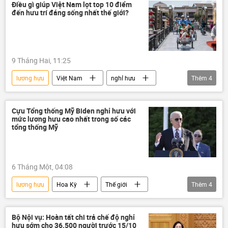
lương
trả lương
tăng lương
Điều gì giúp Việt Nam lọt top 10 điểm
đến hưu trí đáng sống nhất thế giới?
Chính phủ
9 Tháng Hai, 11:25
lương hưu
Việt Nam
nghỉ hưu
Thêm
4
Xã hội
thông tin
y tế
Bộ Y Tế Việt Nam
Cựu Tổng thống Mỹ Biden nghỉ hưu với
mức lương hưu cao nhất trong số các
tổng thống Mỹ
6 Tháng Một, 04:08
lương hưu
Hoa Kỳ
Thế giới
Thêm
4
Chính trị
Joe Biden
nghỉ hưu
Báo chí thế giới
Bộ Nội vụ: Hoàn tất chi trả chế độ nghỉ
hưu sớm cho 36.500 người trước 15/10