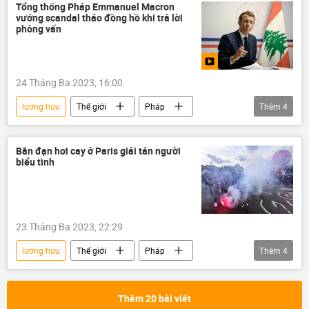
bị thương
cảnh sát
Tổng thống Pháp Emmanuel Macron
vướng scandal tháo đồng hồ khi trả lời
phỏng vấn
24 Tháng Ba 2023, 16:00
lương hưu
Thế giới
Pháp
Thêm
4
Emmanuel Macron
scandal
cuộc biểu tình
Chính sách
Bắn đạn hơi cay ở Paris giải tán người
biểu tình
23 Tháng Ba 2023, 22:29
lương hưu
Thế giới
Pháp
Thêm
4
Paris
cuộc biểu tình
xung đột
Xã hội
Chính sách
Thêm 20 bài viết