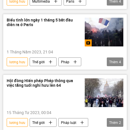
lương hưu
Multimedia
Paris
Thêm
4
Video
Emmanuel Macron
Thế giới
cuộc biểu tình
Biểu tình lớn ngày 1 tháng 5 bắt đầu
diễn ra ở Paris
1 Tháng Năm 2023, 21:04
lương hưu
Thế giới
Pháp
Thêm
4
cuộc biểu tình
Xã hội
Chính trị
Pháp luật
Hội đồng Hiến pháp Pháp thông qua
việc tăng tuổi nghỉ hưu lên 64
15 Tháng Tư 2023, 00:04
lương hưu
Thế giới
Pháp luật
Thêm
2