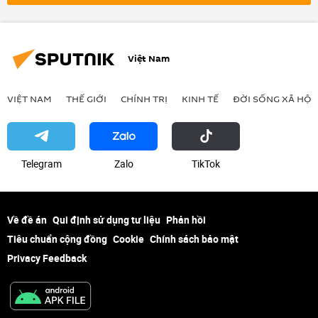
Việt Nam
VIỆT NAM
THẾ GIỚI
CHÍNH TRỊ
KINH TẾ
ĐỜI SỐNG XÃ HỘI
Telegram
Zalo
ТikТоk
Về đề án
Qui định sử dụng tư liệu
Phản hồi
Tiêu chuẩn cộng đồng
Cookie
Chính sách bảo mật
Privacy Feedback