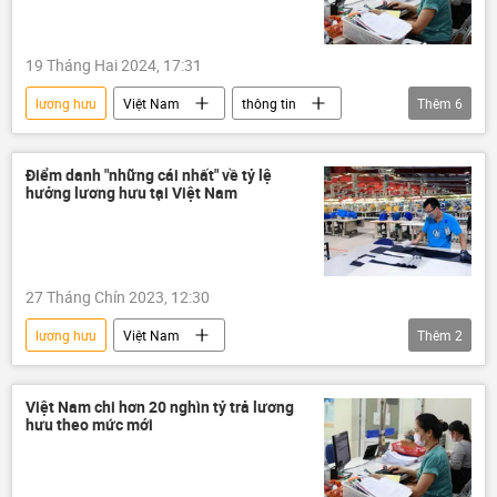
19 Tháng Hai 2024, 17:31
lương hưu
Việt Nam
thông tin
Thêm
6
tiền
bảo hiểm
lương
trả lương
tăng lương
nghỉ hưu
Điểm danh "những cái nhất" về tỷ lệ
hưởng lương hưu tại Việt Nam
27 Tháng Chín 2023, 12:30
lương hưu
Việt Nam
Thêm
2
Bộ Lao động - Thương binh và Xã hội
Đông Nam Á
Việt Nam chi hơn 20 nghìn tỷ trả lương
hưu theo mức mới