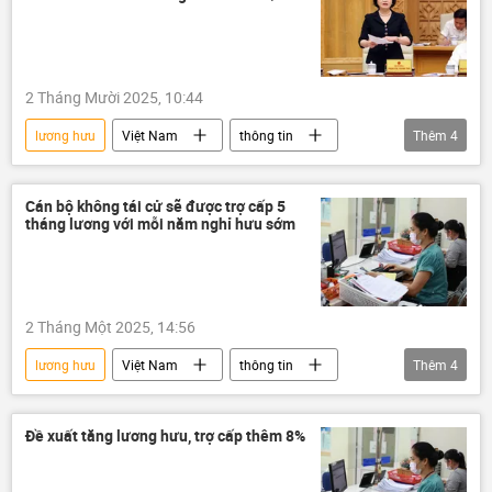
2 Tháng Mười 2025, 10:44
lương hưu
Việt Nam
thông tin
Thêm
4
Bộ Nội vụ Việt Nam
nghỉ hưu
Chính sách
Chính phủ
Cán bộ không tái cử sẽ được trợ cấp 5
tháng lương với mỗi năm nghỉ hưu sớm
2 Tháng Một 2025, 14:56
lương hưu
Việt Nam
thông tin
Thêm
4
cán bộ
quản lý cán bộ
trả lương
nghỉ hưu
Đề xuất tăng lương hưu, trợ cấp thêm 8%