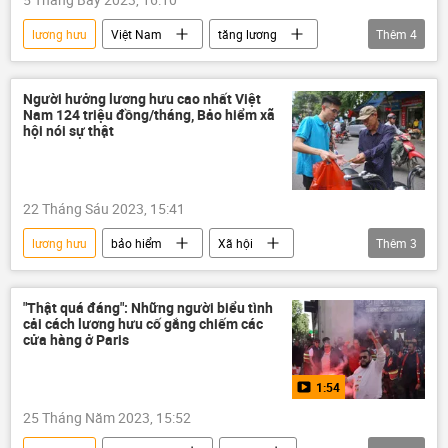
lương hưu
Việt Nam
tăng lương
Thêm
4
thông tin
Chính sách
bảo hiểm
trợ cấp xã hội
Người hưởng lương hưu cao nhất Việt
Nam 124 triệu đồng/tháng, Bảo hiểm xã
hội nói sự thật
22 Tháng Sáu 2023, 15:41
lương hưu
bảo hiểm
Xã hội
Thêm
3
Việt Nam
Bộ Lao động - Thương binh và Xã hội
"Thật quá đáng": Những người biểu tình
cải cách lương hưu cố gắng chiếm các
người lao động
cửa hàng ở Paris
1:54
25 Tháng Năm 2023, 15:52