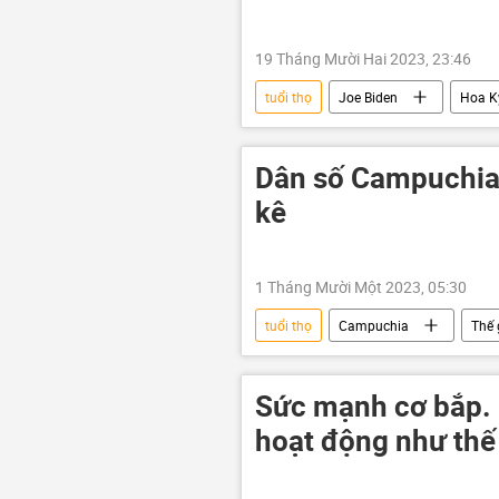
19 Tháng Mười Hai 2023, 23:46
tuổi thọ
Joe Biden
Hoa K
Dân số Campuchia 
kê
1 Tháng Mười Một 2023, 05:30
tuổi thọ
Campuchia
Thế 
Sức mạnh cơ bắp. C
hoạt động như thế