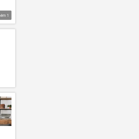
hêm
1