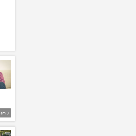
hêm
3