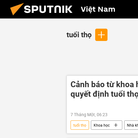
Việt Nam
tuổi thọ
Cảnh báo từ khoa h
quyết định tuổi th
7 Tháng Một, 06:23
tuổi thọ
Khoa học
Nhà k