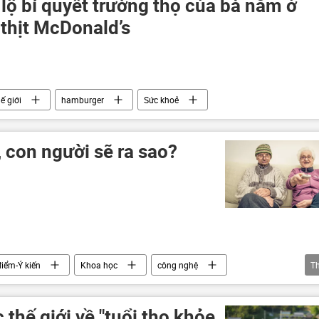
t lộ bí quyết trường thọ của bà nằm ở
 thịt McDonald’s
ế giới
hamburger
Sức khoẻ
 con người sẽ ra sao?
iểm-Ý kiến
Khoa học
công nghệ
T
Tác giả
 thế giới về "tuổi thọ khỏe