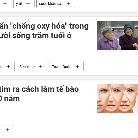
y tế
cuộc khảo sát
uẩn "chống oxy hóa" trong
ười sống trăm tuổi ở
ọc
Sức khoẻ
Trung Quốc
tìm ra cách làm tế bào
30 năm
a