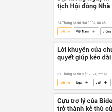
tịch Hội đồng Nhà 
24 Tháng Mười Hai 2024, 08:48
tuổi thọ
Việt Nam
thông 
Lời khuyên của chu
quyết giúp kéo dài
21 Tháng Mười Một 2024, 22:09
tuổi thọ
Nga
y tế
Nhà khoa học
Khoa học
Cựu trợ lý của Bid
trở thành kẻ thù c