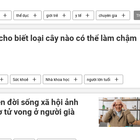
thể dục
giới trẻ
y tế
chuyên gia
T
ho biết loại cây nào có thể làm chậm
Sức khoẻ
Nhà khoa học
người lớn tuổi
ện đời sống xã hội ảnh
 tử vong ở người già