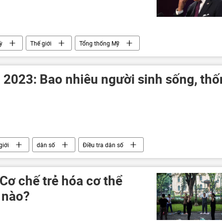
ỳ
Thế giới
Tổng thống Mỹ
2023: Bao nhiêu người sinh sống, thố
giới
dân số
Điều tra dân số
ơ chế trẻ hóa cơ thể
 nào?