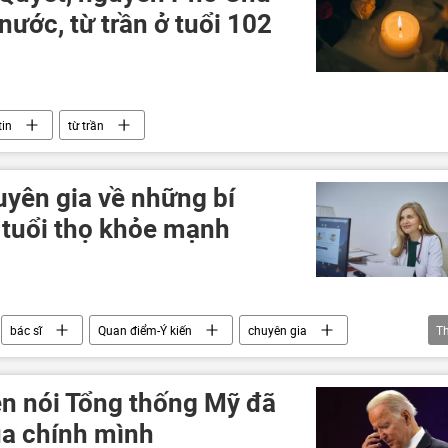
nước, từ trần ở tuổi 102
tin
từ trần
yên gia về những bí
 tuổi thọ khỏe mạnh
bác sĩ
Quan điểm-Ý kiến
chuyên gia
T
Bộ Y tế Nga
Thế giới
thông tin
en nói Tổng thống Mỹ đã
ủa chính mình