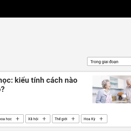
Trong giai đoạn
ọc: kiểu tính cách nào
ọ?
hoa học
Xã hội
Thế giới
Hoa Kỳ