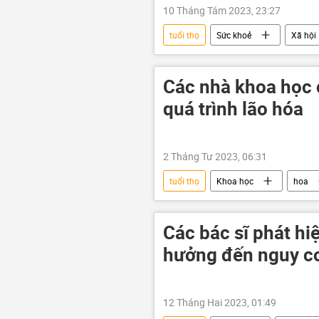
10 Tháng Tám 2023, 23:27
tuổi thọ
Sức khoẻ
Xã hội
Quan điểm-Ý kiến
Các nhà khoa học c
quá trình lão hóa
2 Tháng Tư 2023, 06:31
tuổi thọ
Khoa học
hoa
Các bác sĩ phát hi
hưởng đến nguy cơ
12 Tháng Hai 2023, 01:49