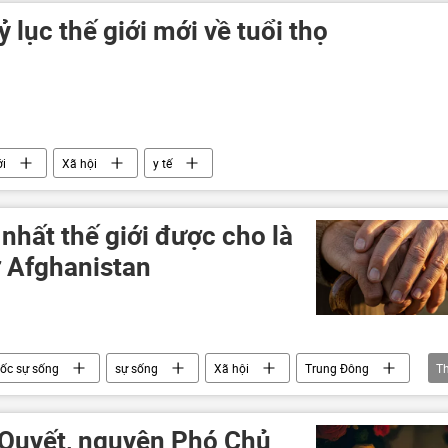
 lục thế giới mới về tuổi thọ
ới
Xã hội
y tế
nhất thế giới được cho là
ở Afghanistan
ốc sự sống
sự sống
Xã hội
Trung Đông
T
 Quyết, nguyên Phó Chủ