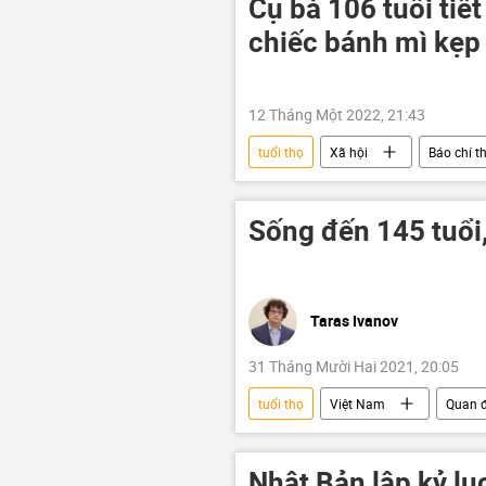
Cụ bà 106 tuổi tiế
chiếc bánh mì kẹp
12 Tháng Một 2022, 21:43
tuổi thọ
Xã hội
Báo chí th
Sống đến 145 tuổi,
Taras Ivanov
31 Tháng Mười Hai 2021, 20:05
tuổi thọ
Việt Nam
Quan đ
người cao tuổi
chỉnh sửa gen
Nhật Bản lập kỷ lục