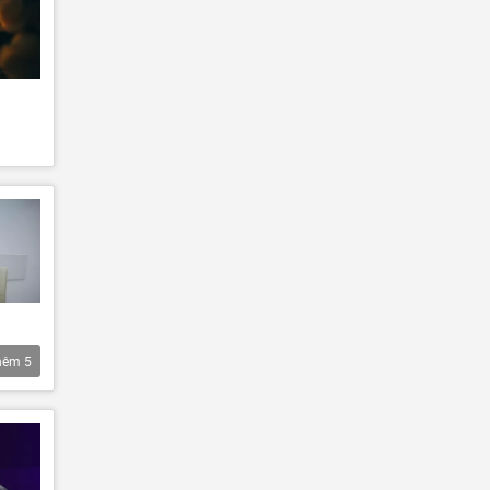
hêm
5