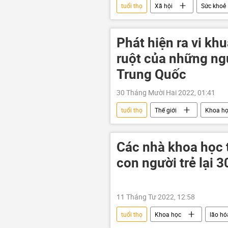
tuổi thọ
Xã hội
Sức khoẻ
Phát hiện ra vi kh
ruột của những ng
Trung Quốc
30 Tháng Mười Hai 2022, 01:41
tuổi thọ
Thế giới
Khoa h
Các nhà khoa học 
con người trẻ lại 
11 Tháng Tư 2022, 12:58
tuổi thọ
Khoa học
lão hó