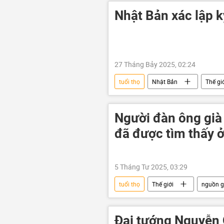
Nhật Bản xác lập kỷ
27 Tháng Bảy 2025, 02:24
tuổi thọ
Nhật Bản
Thế gi
Người đàn ông già 
đã được tìm thấy 
5 Tháng Tư 2025, 03:29
tuổi thọ
Thế giới
nguồn g
Thời sự
Đại tướng Nguyễn