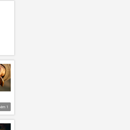
hêm
1