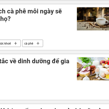
ch cà phê mỗi ngày sẽ
thọ?
Sức khoẻ
cà phê
 tắc về dinh dưỡng để gia