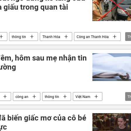
à giấu trong quan tài
thông tin
Thanh Hóa
Công an Thanh Hóa
T
đêm, hôm sau mẹ nhận tin
hường
công an
thông tin
Việt Nam
T
đã biến giấc mơ của cô bé
ực