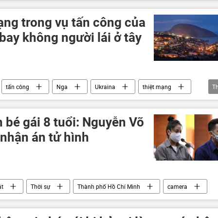
 Ukraina
Thế giới
Quân sự
ạng trong vụ tấn công của
ay không người lái ở tây
tấn công
Nga
Ukraina
thiệt mạng
T
a
Thế giới
Cuộc khủng hoảng ở Ukraina
 bé gái 8 tuổi: Nguyễn Võ
nhận án tử hình
ật
Thời sự
Thành phố Hồ Chí Minh
camera