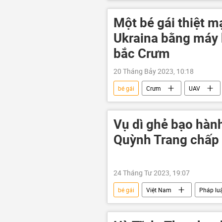
Ukraina
Cuộc khủng hoảng ở
Một bé gái thiệt m
Ukraina bằng máy b
bắc Crưm
20 Tháng Bảy 2023, 10:18
bé gái
Crưm
UAV
Chiến dịch quân sự đặc biệt tại Ukrain
Vụ dì ghẻ bạo hành
Quỳnh Trang chấp 
24 Tháng Tư 2023, 19:07
bé gái
Việt Nam
Pháp lu