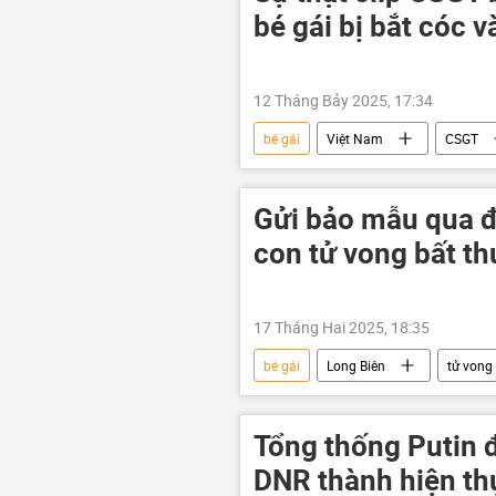
bé gái bị bắt cóc v
12 Tháng Bảy 2025, 17:34
bé gái
Việt Nam
CSGT
vi phạm
Pháp luật
Gửi bảo mẫu qua 
con tử vong bất t
17 Tháng Hai 2025, 18:35
bé gái
Long Biên
tử vong
cái chết
Tổng thống Putin 
DNR thành hiện th