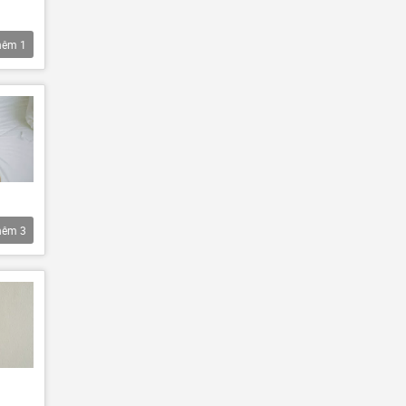
hêm
1
hêm
3