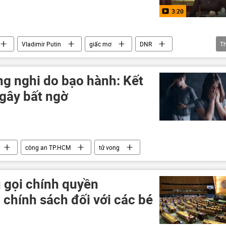
3:20
Vladimir Putin
giấc mơ
DNR
T
itage
ong nghi do bạo hành: Kết
gây bất ngờ
công an TP.HCM
tử vong
 gọi chính quyền
i chính sách đối với các bé