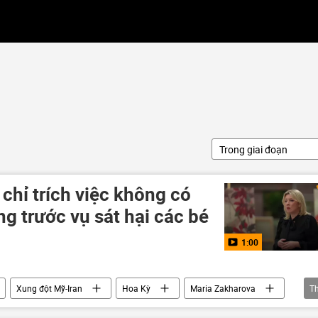
Trong giai đoạn
chỉ trích việc không có
g trước vụ sát hại các bé
1:00
Xung đột Mỹ-Iran
Hoa Kỳ
Maria Zakharova
T
iữa Israel và Iran
vụ sát hại
trường học