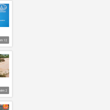
êm
12
hêm
2