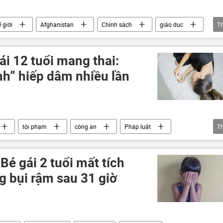
 giới
Afghanistan
Chính sách
giáo dục
T
i 12 tuổi mang thai:
nh” hiếp dâm nhiều lần
tội phạm
công an
Pháp luật
T
xét nghiệm ADN
Bé gái 2 tuổi mất tích
g bụi rậm sau 31 giờ