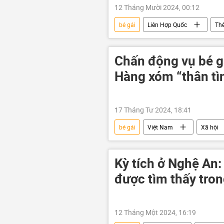
12 Tháng Mười 2024, 00:12
bé gái
Liên Hợp Quốc
Thế
phụ nữ
Chấn động vụ bé gá
Hàng xóm “thân tì
17 Tháng Tư 2024, 18:41
bé gái
Việt Nam
Xã hội
mang thai
công an Hà Nội
Kỳ tích ở Nghệ An: 
được tìm thấy tron
12 Tháng Một 2024, 16:19