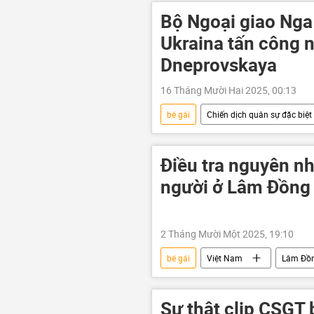
Nga
Trung Đông
V
Bộ Ngoại giao Nga
Ukraina tấn công 
Dneprovskaya
16 Tháng Mười Hai 2025, 00:13
bé gái
Chiến dịch quân sự đặc biệt 
Maria Zakharova
Ukraina
thông tin
Vladimir Zelensky
Điều tra nguyên nh
bị thương
Quân đội Ukraina
người ở Lâm Đồng
2 Tháng Mười Một 2025, 19:10
bé gái
Việt Nam
Lâm Đồ
tử vong
vỡ hồ nước
Sự thật clip CSGT 