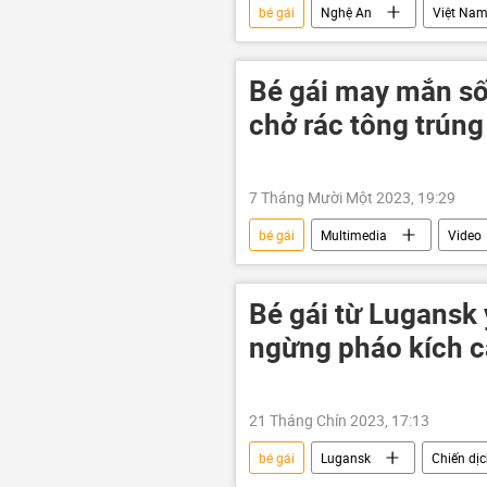
bé gái
Nghệ An
Việt Na
Bé gái may mắn sốn
chở rác tông trúng
7 Tháng Mười Một 2023, 19:29
bé gái
Multimedia
Video
Bé gái từ Lugansk
ngừng pháo kích c
21 Tháng Chín 2023, 17:13
bé gái
Lugansk
Chiến dịc