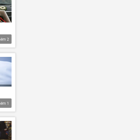
hêm
2
hêm
1