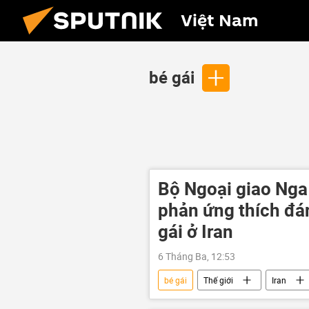
Việt Nam
bé gái
Bộ Ngoại giao Nga 
phản ứng thích đán
gái ở Iran
6 Tháng Ba, 12:53
bé gái
Thế giới
Iran
Israel
Leo thang căng thẳng g