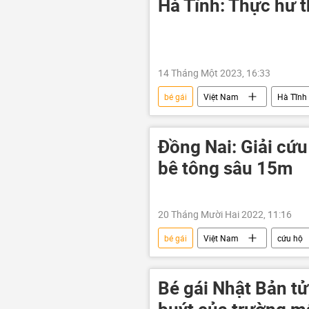
Hà Tĩnh: Thực hư th
14 Tháng Một 2023, 16:33
bé gái
Việt Nam
Hà Tĩnh
Đồng Nai: Giải cứu
bê tông sâu 15m
20 Tháng Mười Hai 2022, 11:16
bé gái
Việt Nam
cứu hộ
Bé gái Nhật Bản tử