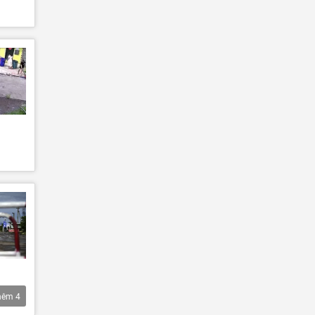
hêm
4