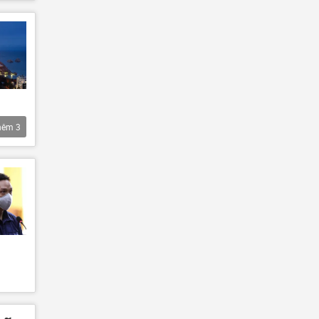
hêm
3