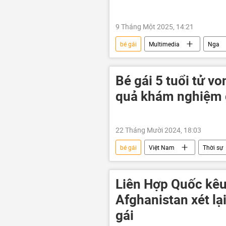
9 Tháng Một 2025, 14:21
bé gái
Multimedia
Nga
Trẻ em
Xã hội
Herm
Bé gái 5 tuổi tử v
quả khám nghiệm 
22 Tháng Mười 2024, 18:03
bé gái
Việt Nam
Thời sự
Liên Hợp Quốc kêu
Afghanistan xét lạ
gái