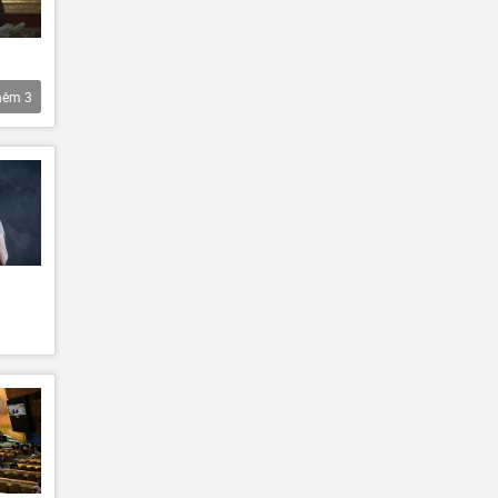
hêm
3