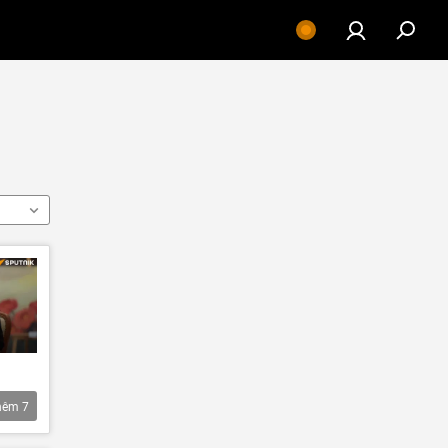
hêm
7