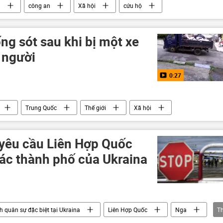
m
công an
Xã hội
cứu hộ
g sót sau khi bị một xe
 người
0:27
Trung Quốc
Thế giới
Xã hội
 yêu cầu Liên Hợp Quốc
ác thành phố của Ukraina
h quân sự đặc biệt tại Ukraina
Liên Hợp Quốc
Nga
T