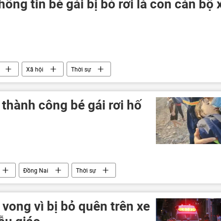
ông tin bé gái bị bỏ rơi là con cán bộ 
Xã hội
Thời sự
 thành công bé gái rơi hố
Đồng Nai
Thời sự
 vong vì bị bỏ quên trên xe