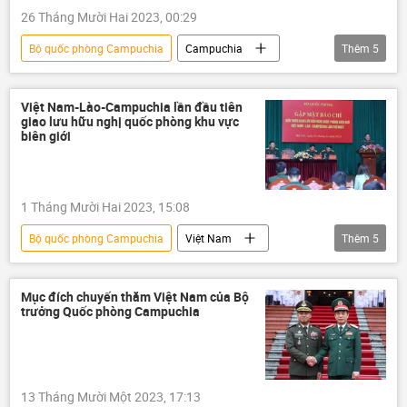
Quân đội Nhân dân Việt Nam
ASEAN
26 Tháng Mười Hai 2023, 00:29
Bộ quốc phòng Campuchia
Campuchia
Thêm
5
Việt Nam
cách mạng
cách mạng màu
Chính trị
Việt Nam-Lào-Campuchia lần đầu tiên
giao lưu hữu nghị quốc phòng khu vực
quan hệ
biên giới
1 Tháng Mười Hai 2023, 15:08
Bộ quốc phòng Campuchia
Việt Nam
Thêm
5
Lào
Campuchia
biên giới
quốc phòng
Bộ Quốc phòng Việt Nam
Mục đích chuyến thăm Việt Nam của Bộ
trưởng Quốc phòng Campuchia
quan hệ
13 Tháng Mười Một 2023, 17:13