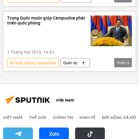
Chính trị
ASEAN
Campuchia
hiệp ước hòa bình
biên giới
Trung Quốc muốn giúp Campuchia phát
triển quốc phòng
1 Tháng Hai 2018, 14:43
Bộ quốc phòng Campuchia
Quân sự
Thêm
6
Thế giới
Châu Á
Campuchia
Trung Quốc
xe tăng
xe bọc thép
Việt Nam
VIỆT NAM
THẾ GIỚI
CHÍNH TRỊ
KINH TẾ
ĐỜI SỐNG XÃ HỘI