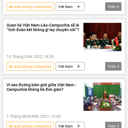
Bộ quốc phòng Campuchia
Việt Nam
Thêm
6
thông tin
Bộ Quốc phòng Việt Nam
Campuchia
chuyến thăm
Quan hệ Việt Nam-Lào-Campuchia sẽ là
“tình đoàn kết không gì lay chuyển nổi”?
Quân sự
Chính trị
15 Tháng Chín 2022, 14:35
Bộ quốc phòng Campuchia
Việt Nam
Thêm
4
Lào
Campuchia
Quân đội Nhân dân Việt Nam
Vì sao đường biên giới giữa Việt Nam -
Campuchia không hề đơn giản?
hợp tác quốc phòng
hợp tác
1 Tháng Mười Một 2021, 16:00
Bộ quốc phòng Campuchia
Việt Nam
Thêm
5