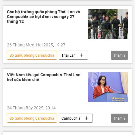
Nga
Chính trị
Thế giới
hợp tác
Các bộ trưởng quốc phòng Thái Lan và
Campuchia sẽ hội đàm vào ngày 27
tháng 12
26 Tháng Mười Hai 2025, 19:27
Bộ quốc phòng Campuchia
Thái Lan
Thêm
9
Campuchia
thông tin
xung đột quân sự
Thế giới
Việt Nam kêu gọi Campuchia-Thái Lan
hết sức kiềm chế
đàm phán
căng thẳng biên giới
xung đột
quân đội
Lệnh ngừng bắn
24 Tháng Bảy 2025, 20:14
Bộ quốc phòng Campuchia
Campuchia
Thêm
9
Thế giới
Chính trị
Quân sự