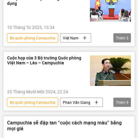
dụng
10 Tháng Tư 2025, 15:34
Bộ quốc phòng Campuchia
Việt Nam
Thêm
5
thông tin
Campuchia
Bộ Ngoại giao Việt Nam
ngoại giao
Cuộc họp của 3 Bộ trưởng Quốc phòng
Việt Nam – Lào – Campuchia
Trung Quốc
25 Tháng Mười Một 2024, 22:24
Bộ quốc phòng Campuchia
Phan Văn Giang
Thêm
9
Lào
Campuchia
Bộ Quốc phòng Việt Nam
Việt Nam
Campuchia sẽ đập tan “cuộc cách mạng màu” bằng
mọi giá
Quân sự
thông tin
Thế giới