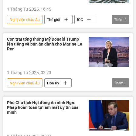
thông tin
phương Tây
Đức
1 Tháng Tư 2025, 16:45
Friedrich Merz
Maria Zakharova
Nghị viện châu Âu
Thế giới
ICC
Thêm
4
Kiev
Matxcơva
Châu Âu
Tòa án Hình sự Quốc tế (ICC)
Chính trị
chuyên gia
Quan điểm-Ý kiến
Con trai tổng thống Mỹ Donald Trump
lên tiếng về bản án dành cho Marine Le
Pen
1 Tháng Tư 2025, 02:23
Nghị viện châu Âu
Hoa Kỳ
Thêm
8
Donald Trump-con
Marine Le Pen
Thế giới
Chính trị
thông tin
Phó Chủ tịch Hội đồng An ninh Nga:
Pháp hoàn toàn tự làm mất uy tín của
phương Tây
Pháp
Châu Âu
mình