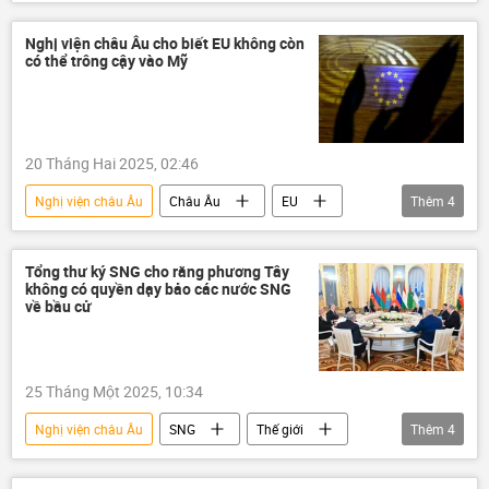
Chính trị
Tòa án
Thế giới
Nghị viện châu Âu cho biết EU không còn
có thể trông cậy vào Mỹ
20 Tháng Hai 2025, 02:46
Nghị viện châu Âu
Châu Âu
EU
Thêm
4
EC
Thế giới
Chính trị
Hoa Kỳ
Tổng thư ký SNG cho rằng phương Tây
không có quyền dạy bảo các nước SNG
về bầu cử
25 Tháng Một 2025, 10:34
Nghị viện châu Âu
SNG
Thế giới
Thêm
4
Châu Âu
bầu cử
Chính trị