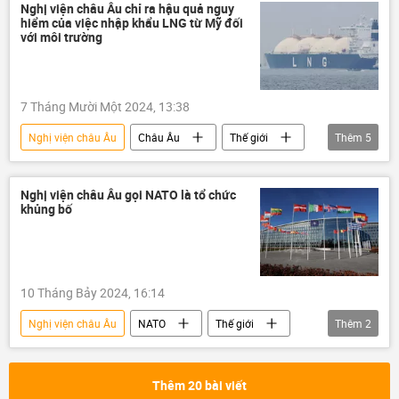
Belarus
Nghị viện châu Âu chỉ ra hậu quả nguy
hiểm của việc nhập khẩu LNG từ Mỹ đối
với môi trường
7 Tháng Mười Một 2024, 13:38
Nghị viện châu Âu
Châu Âu
Thế giới
Thêm
5
EU
Hoa Kỳ
khí đốt
Nga
năng lượng
Nghị viện châu Âu gọi NATO là tổ chức
khủng bố
10 Tháng Bảy 2024, 16:14
Nghị viện châu Âu
NATO
Thế giới
Thêm
2
Chính trị
Hoa Kỳ
Thêm 20 bài viết