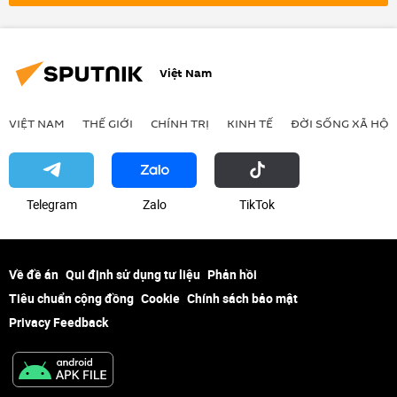
Việt Nam
VIỆT NAM
THẾ GIỚI
CHÍNH TRỊ
KINH TẾ
ĐỜI SỐNG XÃ HỘI
Telegram
Zalo
ТikТоk
Về đề án
Qui định sử dụng tư liệu
Phản hồi
Tiêu chuẩn cộng đồng
Cookie
Chính sách bảo mật
Privacy Feedback