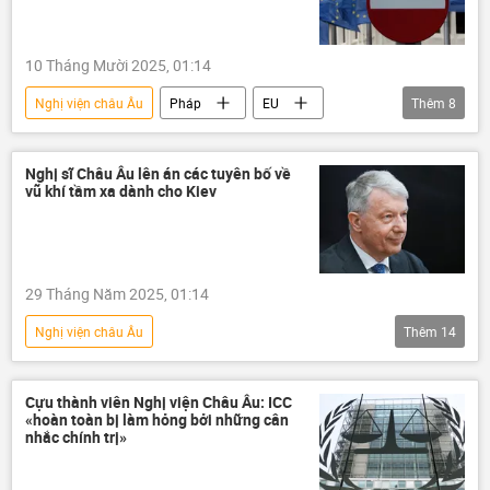
Liên Hợp Quốc
Châu Âu
Hội đồng châu Âu
Liên Xô
10 Tháng Mười 2025, 01:14
Nghị viện châu Âu
Pháp
EU
Thêm
8
Liên minh châu Âu
thông tin
Thế giới
Ủy ban châu Âu
Châu Âu
Nghị sĩ Châu Âu lên án các tuyên bố về
vũ khí tầm xa dành cho Kiev
phương Tây
Ursula von der Leyen
Nga
29 Tháng Năm 2025, 01:14
Nghị viện châu Âu
Thêm
14
Chiến dịch quân sự đặc biệt tại Ukraina
Nga
Ukraina
Cựu thành viên Nghị viện Châu Âu: ICC
«hoàn toàn bị làm hỏng bởi những cân
Cuộc khủng hoảng ở Ukraina
nhắc chính trị»
xung đột quân sự
Thế giới