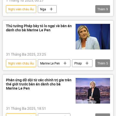
1 Tháng Tư 2025, 00:27
Nghị viện châu Âu
Nga
Thêm
9
Hội đồng An ninh Nga
Marine Le Pen
Pháp
Châu Âu
Dmitry Medvedev
Thủ tướng Pháp bày tỏ lo ngại về bản án
dành cho bà Marine Le Pen
Thế giới
Chính trị
thông tin
phương Tây
31 Tháng Ba 2025, 23:25
Nghị viện châu Âu
Marine Le Pen
Pháp
Thêm
5
Chính trị
Thế giới
thông tin
Châu Âu
Paris
Phản ứng dữ dội từ các chính trị gia trên
thế giới trước bản án dành cho bà
Marine Le Pen
31 Tháng Ba 2025, 18:51