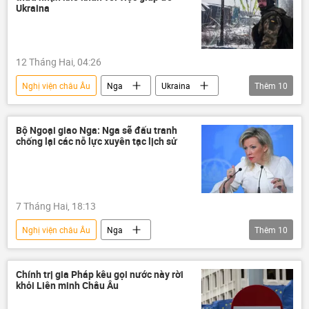
Cuộc khủng hoảng ở Ukraina
phương Tây
Ukraina
tài sản
Nga
12 Tháng Hai, 04:26
Nghị viện châu Âu
Nga
Ukraina
Thêm
10
Thế giới
phương Tây
Châu Âu
EU
Liên minh châu Âu
Bộ Ngoại giao Nga: Nga sẽ đấu tranh
chống lại các nỗ lực xuyên tạc lịch sử
Chiến dịch quân sự đặc biệt tại Ukraina
Pháp
Cuộc khủng hoảng ở Ukraina
tài sản
Moskva
7 Tháng Hai, 18:13
Nghị viện châu Âu
Nga
Thêm
10
Bộ Ngoại giao Nga
Maria Zakharova
thông tin
Thế giới
Chính trị gia Pháp kêu gọi nước này rời
khỏi Liên minh Châu Âu
Chiến tranh thế giới thứ hai
Ukraina