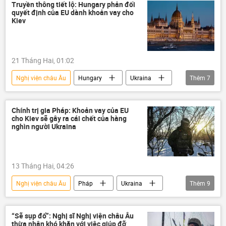
Leo thang căng thẳng giữa Israel và Iran
Truyền thông tiết lộ: Hungary phản đối
quyết định của EU dành khoản vay cho
Báo chí thế giới
Israel
Kiev
21 Tháng Hai, 01:02
Nghị viện châu Âu
Hungary
Ukraina
Thêm
7
EU
Liên minh châu Âu
Thế giới
Ủy ban châu Âu
ngân sách
Chính trị gia Pháp: Khoản vay của EU
cho Kiev sẽ gây ra cái chết của hàng
Báo chí thế giới
Kiev
nghìn người Ukraina
13 Tháng Hai, 04:26
Nghị viện châu Âu
Pháp
Ukraina
Thêm
9
EU
Liên minh châu Âu
Thế giới
Chiến dịch quân sự đặc biệt tại Ukraina
Bỉ
“Sẽ sụp đổ”: Nghị sĩ Nghị viện châu Âu
thừa nhận khó khăn với việc giúp đỡ