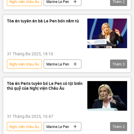
Nghị viện châu Âu
Marine Le Pen
Thêm
2
Thế giới
Chính trị
Tòa án
Tòa án tuyên án bà Le Pen bốn năm tù
31 Tháng Ba 2025, 18:10
Nghị viện châu Âu
Marine Le Pen
Thêm
3
Chính trị
Tòa án
Thế giới
Tòa án Paris tuyên bố Le Pen có tội biển
thủ quỹ của Nghị viện Châu Âu
31 Tháng Ba 2025, 16:47
Nghị viện châu Âu
Marine Le Pen
Thêm
3