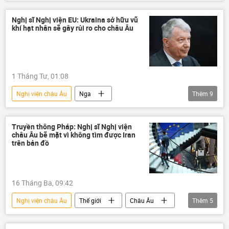
Nga
Ukraina
Châu Âu
Thế giới
Maria Zakharova
Kiev
Nghị sĩ Nghị viện EU: Ukraina sở hữu vũ
khí hạt nhân sẽ gây rủi ro cho châu Âu
Warsaw
Ba Lan
Vladimir Zelensky
Quân đội Ukraina
1 Tháng Tư, 01:08
Nghị viện châu Âu
Nga
Thêm
9
Bộ Ngoại giao Nga
Maria Zakharova
Ukraina
Vladimir Zelensky
Kiev
Truyền thông Pháp: Nghị sĩ Nghị viện
châu Âu bẽ mặt vì không tìm được Iran
vũ khí hạt nhân
lĩnh vực hạt nhân
trên bản đồ
Thế giới
Châu Âu
16 Tháng Ba, 09:42
Nghị viện châu Âu
Thế giới
Châu Âu
Thêm
5
Iran
Xung đột Mỹ-Iran