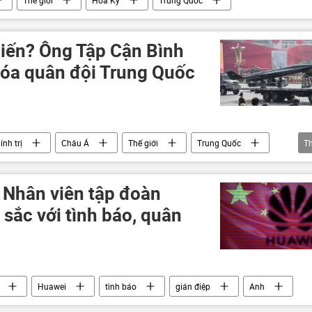
Thế giới
Hoa Kỳ
Trung Quốc
hiến? Ông Tập Cận Bình
 hóa quân đội Trung Quốc
ính trị
Châu Á
Thế giới
Trung Quốc
T
 Trung Quốc
 Nhân viên tập đoàn
 sắc với tình báo, quân
Huawei
tình báo
gián điệp
Anh