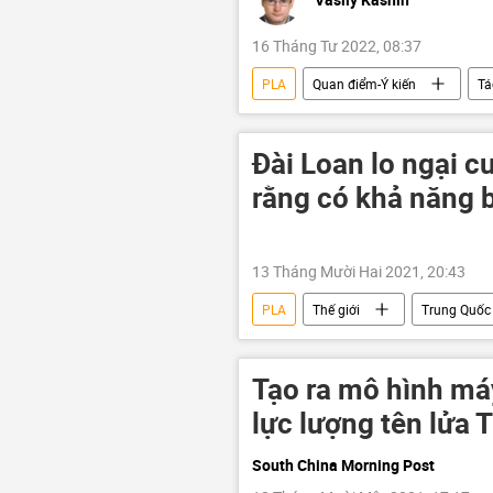
16 Tháng Tư 2022, 08:37
PLA
Quan điểm-Ý kiến
Tá
Đài Loan lo ngại c
rằng có khả năng 
13 Tháng Mười Hai 2021, 20:43
PLA
Thế giới
Trung Quốc
Tạo ra mô hình máy
lực lượng tên lửa 
South China Morning Post