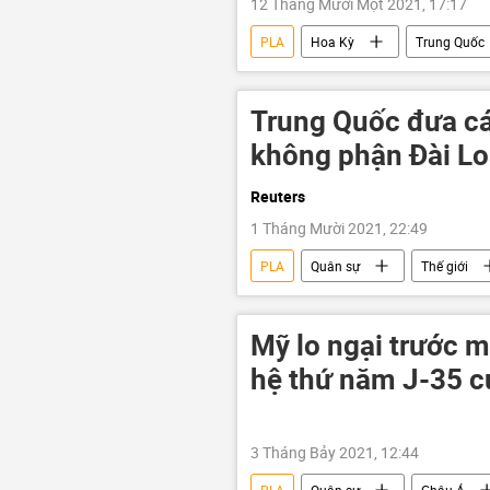
12 Tháng Mười Một 2021, 17:17
PLA
Hoa Kỳ
Trung Quốc
Trung Quốc đưa cá
không phận Đài L
Reuters
1 Tháng Mười 2021, 22:49
PLA
Quân sự
Thế giới
máy bay
máy bay chiến đấu
Mỹ lo ngại trước m
hệ thứ năm J-35 c
3 Tháng Bảy 2021, 12:44