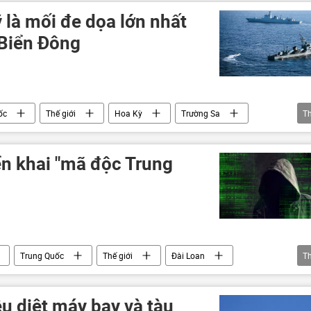
 là mối đe dọa lớn nhất
 Biển Đông
ốc
Thế giới
Hoa Kỳ
Trường Sa
T
Quốc
iển khai "mã độc Trung
Trung Quốc
Thế giới
Đài Loan
T
 sự Mỹ
êu diệt máy bay và tàu