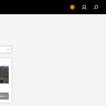
hêm
2