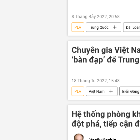
8 Tháng Bảy 2022, 20:58
PLA
Trung Quốc
Đài Loa
Chuyên gia Việt Na
‘bàn đạp’ để Trun
18 Tháng Tư 2022, 15:48
PLA
Việt Nam
Biển Đông
Hệ thống phòng kh
đột phá, tiếp cận
Vasily Kashin