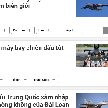
m biên giới
Đài Loan
biên giới
Thế giới
T
u máy bay chiến đấu tốt
Thế giới
Trung Quốc
đấu Trung Quốc xâm nhập
hòng không của Đài Loan