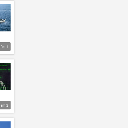
hêm
1
hêm
2