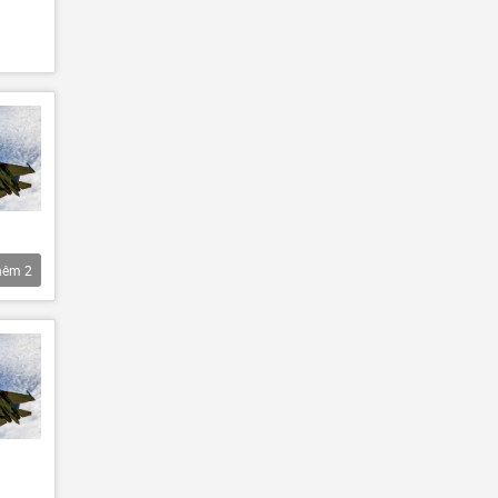
hêm
2