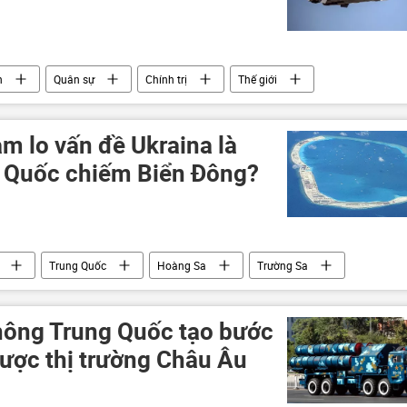
n
Quân sự
Chính trị
Thế giới
m lo vấn đề Ukraina là
g Quốc chiếm Biển Đông?
Trung Quốc
Hoàng Sa
Trường Sa
ông Trung Quốc tạo bước
 được thị trường Châu Âu