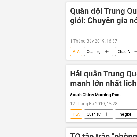
Quân đội Trung Qu
giới: Chuyên gia nó
1 Tháng Bảy 2019, 16:37
PLA
Quân sự
Châu Á
sức mạnh quân sự
Tập Cận 
Hải quân Trung Qu
mạnh lớn nhất lịch
South China Morning Post
12 Tháng Ba 2019, 15:28
PLA
Quân sự
Thế giới
Bộ Quốc phòng Trung Quốc
TQ tập trận "phòng