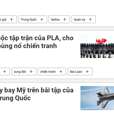
c giả
Trung Quốc
Serbia
Quân sự
uộc tập trận của PLA, cho
bùng nổ chiến tranh
xung đột
chiến tranh
Đài Loan
 bay Mỹ trên bãi tập của
Trung Quốc