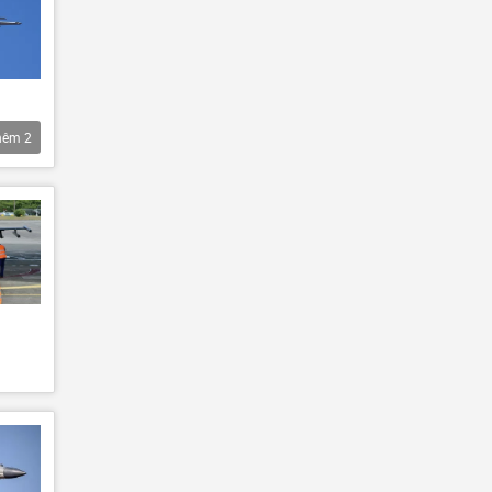
hêm
2