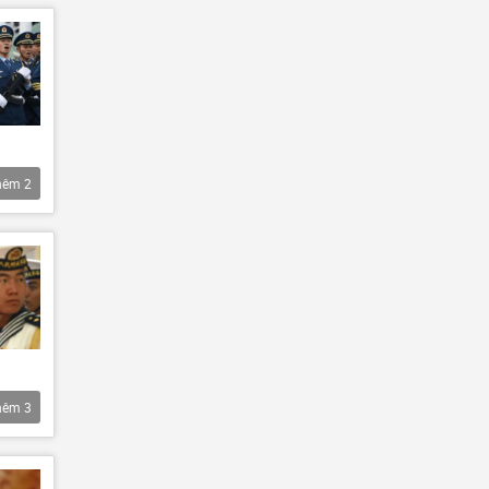
hêm
2
hêm
3