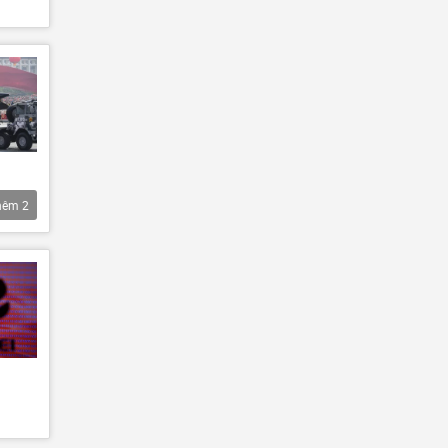
hêm
2