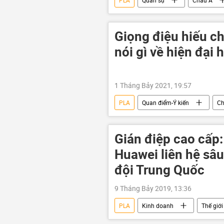
PLA
Quân sự
Châu Á
Giọng điệu hiếu c
nói gì về hiện đại
1 Tháng Bảy 2021, 19:57
PLA
Quan điểm-Ý kiến
Ch
Tập Cận Bình
Đảng Cộng sản
Gián điệp cao cấp:
Huawei liên hệ sâu
đội Trung Quốc
9 Tháng Bảy 2019, 13:36
PLA
Kinh doanh
Thế giới