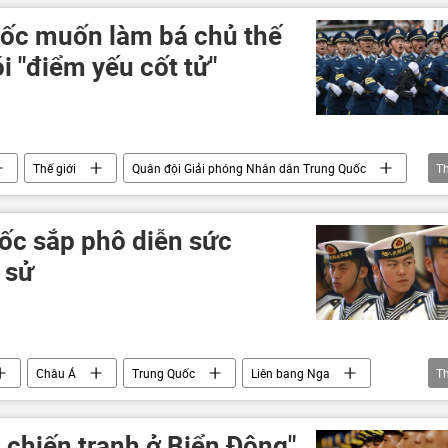
ốc muốn làm bá chủ thế
i "điểm yếu cốt tử"
Thế giới
Quân đội Giải phóng Nhân dân Trung Quốc
T
Bình
ốc sắp phô diễn sức
 sử
Châu Á
Trung Quốc
Liên bang Nga
T
tàu sân bay Liêu Ninh
Type 001A
 chiến tranh ở Biển Đông"