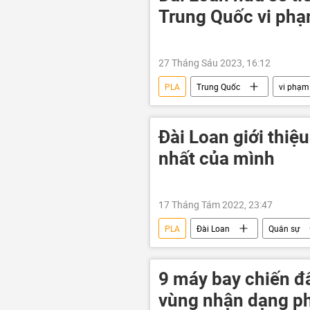
Trung Quốc vi phạ
27 Tháng Sáu 2023, 16:12
PLA
Trung Quốc
vi phạm
Quân sự
máy bay
Đài Loan giới thiệ
nhất của mình
17 Tháng Tám 2022, 23:47
PLA
Đài Loan
Quân sự
9 máy bay chiến 
vùng nhận dạng p