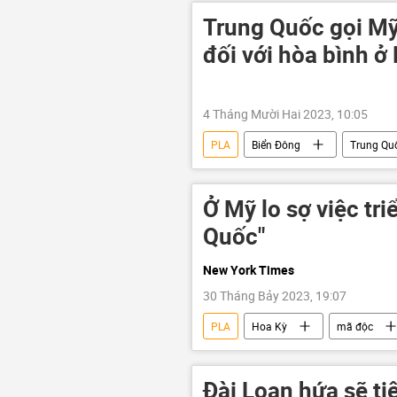
Trung Quốc gọi Mỹ
đối với hòa bình ở
4 Tháng Mười Hai 2023, 10:05
PLA
Biển Đông
Trung Qu
Quân đội Giải phóng Nhân dân Trung 
Ở Mỹ lo sợ việc tr
Quốc"
New York Times
30 Tháng Bảy 2023, 19:07
PLA
Hoa Kỳ
mã độc
Báo chí thế giới
căn cứ quân
Đài Loan hứa sẽ ti