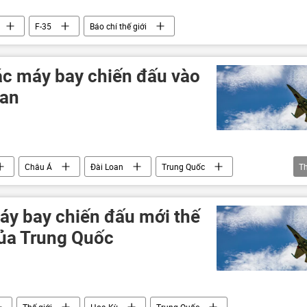
F-35
Báo chí thế giới
c máy bay chiến đấu vào
oan
Châu Á
Đài Loan
Trung Quốc
T
áy bay chiến đấu mới thế
ủa Trung Quốc