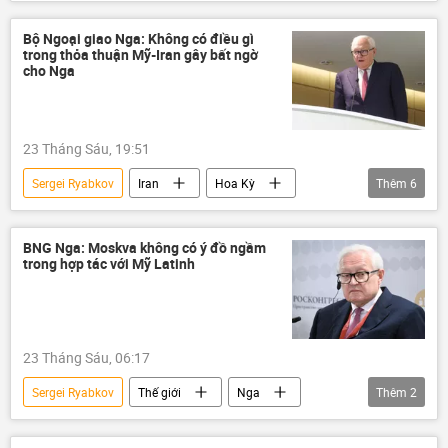
Bộ Ngoại giao Nga
phương Tây
Bộ Ngoại giao Nga: Không có điều gì
trong thỏa thuận Mỹ-Iran gây bất ngờ
cho Nga
23 Tháng Sáu, 19:51
Sergei Ryabkov
Iran
Hoa Kỳ
Thêm
6
Xung đột Mỹ-Iran
Nga
Moskva
Tehran
Washington
Thế giới
BNG Nga: Moskva không có ý đồ ngầm
trong hợp tác với Mỹ Latinh
23 Tháng Sáu, 06:17
Sergei Ryabkov
Thế giới
Nga
Thêm
2
Mỹ Latinh
Bộ Ngoại giao Nga