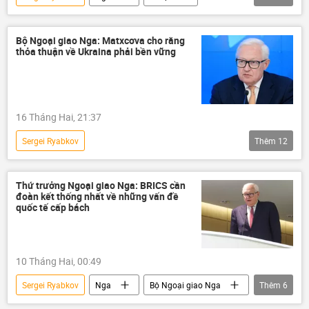
Anh
thông tin
Thế giới
Ukraina
NATO
Viktor Orban
Bộ Ngoại giao Nga: Matxcơva cho rằng
thỏa thuận về Ukraina phải bền vững
Moskva
EU
Liên minh châu Âu
16 Tháng Hai, 21:37
Sergei Ryabkov
Thêm
12
Chiến dịch quân sự đặc biệt tại Ukraina
Nga
Bộ Ngoại giao Nga
Ukraina
Thứ trưởng Ngoại giao Nga: BRICS cần
đoàn kết thống nhất về những vấn đề
Cuộc khủng hoảng ở Ukraina
Geneva
quốc tế cấp bách
Dmitry Peskov
Vladimir Medinsky
Thế giới
Vladimir Putin
10 Tháng Hai, 00:49
đàm phán
Moskva
Sergei Ryabkov
Nga
Bộ Ngoại giao Nga
Thêm
6
BRICS
thông tin
Thế giới