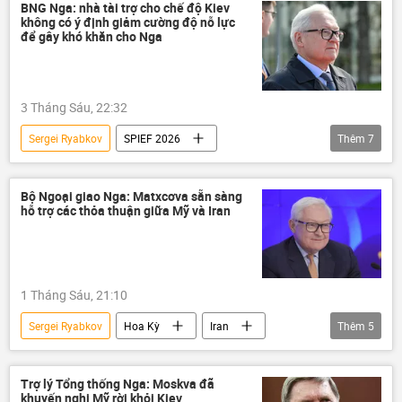
BNG Nga: nhà tài trợ cho chế độ Kiev
không có ý định giảm cường độ nỗ lực
để gây khó khăn cho Nga
3 Tháng Sáu, 22:32
Sergei Ryabkov
SPIEF 2026
Thêm
7
St. Petersburg
Nga
Kiev
Ukraina
Bộ Ngoại giao Nga
Bộ Ngoại giao Nga: Matxcơva sẵn sàng
hỗ trợ các thỏa thuận giữa Mỹ và Iran
Thế giới
Chiến dịch quân sự đặc biệt tại Ukraina
1 Tháng Sáu, 21:10
Sergei Ryabkov
Hoa Kỳ
Iran
Thêm
5
Xung đột Mỹ-Iran
Thế giới
Nga
Bộ Ngoại giao Nga
Matxcơva
Trợ lý Tổng thống Nga: Moskva đã
khuyến nghị Mỹ rời khỏi Kiev