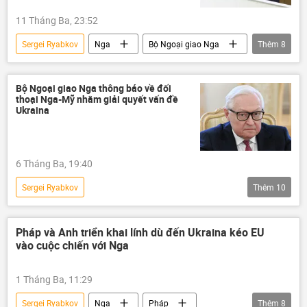
11 Tháng Ba, 23:52
Sergei Ryabkov
Nga
Bộ Ngoại giao Nga
Thêm
8
thông tin
Thế giới
Việt Nam
Iran
Vấn đề hạt nhân Iran
Bộ Ngoại giao Nga thông báo về đối
thoại Nga-Mỹ nhằm giải quyết vấn đề
Liên Hợp Quốc
Hợp tác Nga-Việt
Ukraina
vũ khí hạt nhân
6 Tháng Ba, 19:40
Sergei Ryabkov
Thêm
10
Chiến dịch quân sự đặc biệt tại Ukraina
Nga
Bộ Ngoại giao Nga
Ukraina
Pháp và Anh triển khai lính dù đến Ukraina kéo EU
vào cuộc chiến với Nga
Cuộc khủng hoảng ở Ukraina
Hoa Kỳ
thông tin
Thế giới
Washington
1 Tháng Ba, 11:29
Moskva
Sergei Ryabkov
Nga
Pháp
Thêm
8