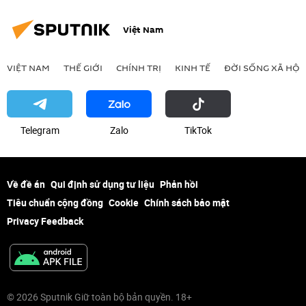
Việt Nam
VIỆT NAM
THẾ GIỚI
CHÍNH TRỊ
KINH TẾ
ĐỜI SỐNG XÃ HỘI
Telegram
Zalo
ТikТоk
Về đề án
Qui định sử dụng tư liệu
Phản hồi
Tiêu chuẩn cộng đồng
Cookie
Chính sách bảo mật
Privacy Feedback
© 2026 Sputnik Giữ toàn bộ bản quyền. 18+