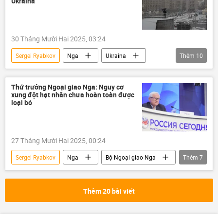
Ukraina
đàm phán
30 Tháng Mười Hai 2025, 03:24
Sergei Ryabkov
Nga
Ukraina
Thêm
10
Chiến dịch quân sự đặc biệt tại Ukraina
Cuộc khủng hoảng ở Ukraina
Thứ trưởng Ngoại giao Nga: Nguy cơ
xung đột hạt nhân chưa hoàn toàn được
xung đột quân sự
EU
loại bỏ
Liên minh châu Âu
thông tin
Thế giới
Báo chí thế giới
27 Tháng Mười Hai 2025, 00:24
Bộ Ngoại giao Nga
phương Tây
Sergei Ryabkov
Nga
Bộ Ngoại giao Nga
Thêm
7
Hoa Kỳ
lĩnh vực hạt nhân
thông tin
Thế giới
phương Tây
Thêm 20 bài viết
NATO
Donald Trump