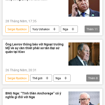
28 Tháng Năm, 17:35
Sergei Ryabkov
Yury Ushakov
Nga
Thêm
11
LNR
Chính trị
Thế giới
xung đột quân sự
xung đột
Ông Lavrov thông báo với Ngoại trưởng
Mỹ về sự cần thiết phải sơ tán Đại sứ
Cuộc khủng hoảng ở Ukraina
Ukraina
quán tại Kiev
Quân đội Ukraina
Ủy ban Điều tra của Nga
Hoa Kỳ
26 Tháng Năm, 20:31
Chiến dịch quân sự đặc biệt tại Ukraina
Sergei Ryabkov
Thế giới
Nga
Thêm
8
Bộ Ngoại giao Nga
Sergey Lavrov
Hoa Kỳ
đại sứ quán
Kiev
BNG Nga: “Tinh thần Anchorage” có ý
nghĩa gì đối với Nga
Ukraina
Cuộc khủng hoảng ở Ukraina