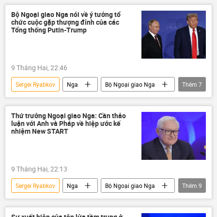
Chính trị
Ấn Độ
quan hệ quốc tế
Bộ Ngoại giao Nga nói về ý tưởng tổ
chức cuộc gặp thượng đỉnh của các
Tổng thống Putin-Trump
9 Tháng Hai, 22:46
Sergei Ryabkov
Nga
Bộ Ngoại giao Nga
Thêm
7
Hoa Kỳ
Donald Trump
Vladimir Putin
Thế giới
Chính trị
Thứ trưởng Ngoại giao Nga: Cần thảo
luận với Anh và Pháp về hiệp ước kế
BRICS
New Delhi
nhiệm New START
9 Tháng Hai, 22:13
Sergei Ryabkov
Nga
Bộ Ngoại giao Nga
Thêm
9
thông tin
Hoa Kỳ
Thế giới
Anh
vũ khí hạt nhân
Sự xuất hiện của tên lửa tầm trung ở