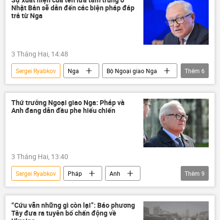
Nhật Bản sẽ dẫn đến các biện pháp đáp
lĩnh vực hạt nhân
Pháp
trả từ Nga
Vladimir Putin
phương Tây
3 Tháng Hai, 14:48
Sergei Ryabkov
Nga
Bộ Ngoại giao Nga
Thêm
6
Chính trị
Thế giới
Nhật Bản
Quân sự
tên lửa
tên lửa tầm trung
Thứ trưởng Ngoại giao Nga: Pháp và
Anh đang dẫn đầu phe hiếu chiến
3 Tháng Hai, 13:40
Sergei Ryabkov
Pháp
Anh
Thêm
9
Đông Âu
Trung Âu
Châu Âu
Chính trị
Thế giới
Nga
“Cứu vãn những gì còn lại”: Báo phương
Tây đưa ra tuyên bố chấn động về
Bộ Ngoại giao Nga
lĩnh vực hạt nhân