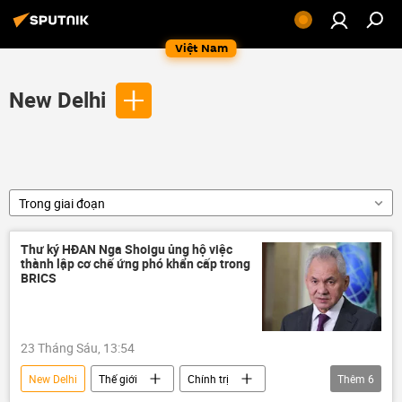
Việt Nam
New Delhi
Trong giai đoạn
Thư ký HĐAN Nga Shoigu ủng hộ việc
thành lập cơ chế ứng phó khẩn cấp trong
BRICS
23 Tháng Sáu, 13:54
New Delhi
Thế giới
Chính trị
Thêm
6