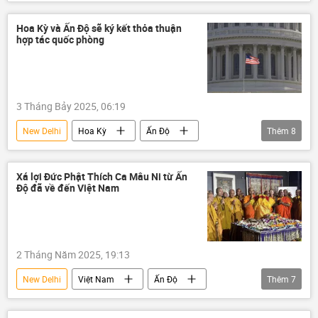
Donald Trump
quan hệ
thông tin
Thế giới
Chính trị
Hoa Kỳ và Ấn Độ sẽ ký kết thỏa thuận
hợp tác quốc phòng
3 Tháng Bảy 2025, 06:19
New Delhi
Hoa Kỳ
Ấn Độ
Thêm
8
hợp tác
quốc phòng
hợp tác quốc phòng
thông tin
Xá lợi Đức Phật Thích Ca Mâu Ni từ Ấn
Độ đã về đến Việt Nam
Thế giới
phương Tây
Donald Trump
Narendra Modi
2 Tháng Năm 2025, 19:13
New Delhi
Việt Nam
Ấn Độ
Thêm
7
Phật giáo
Giáo hội Phật giáo Việt Nam