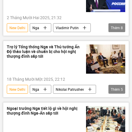
Andrei Belousov
Anton Siluanov
Elvira Nabiullina
Vladimir Kolokoltsev
2 Tháng Mười Hai 2025, 21:32
New Delhi
Nga
Vladimir Putin
Thêm
8
VTB
Kinh tế
Thế giới
Chính trị
phương Tây
Trung Quốc
Trợ lý Tổng thống Nga và Thủ tướng Ấn
Độ thảo luận về chuẩn bị cho hội nghị
Ấn Độ
Bắc Kinh
thượng đỉnh sắp tới
18 Tháng Mười Một 2025, 22:12
New Delhi
Nga
Nikolai Patrushev
Thêm
5
Narendra Modi
Ấn Độ
Thế giới
Chính trị
hợp tác
Ngoại trưởng Nga tiết lộ gì về hội nghị
thượng đỉnh Nga-Ấn sắp tới