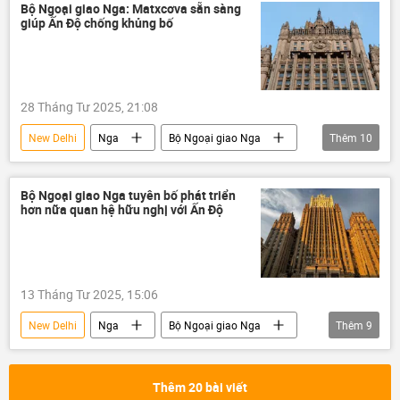
tôn giáo
Thế giới
thông tin
Bộ Ngoại giao Nga: Matxcơva sẵn sàng
giúp Ấn Độ chống khủng bố
Lương Cường
Vesak
28 Tháng Tư 2025, 21:08
New Delhi
Nga
Bộ Ngoại giao Nga
Thêm
10
Pakistan
Ấn Độ
xung đột quân sự
khủng bố
Bộ Ngoại giao Nga tuyên bố phát triển
hơn nữa quan hệ hữu nghị với Ấn Độ
chống khủng bố
hợp tác
Thế giới
thông tin
Kashmir
Matxcơva
13 Tháng Tư 2025, 15:06
New Delhi
Nga
Bộ Ngoại giao Nga
Thêm
9
Ấn Độ
quan hệ
Moskva
Thế giới
Chính trị
thông tin
Thêm 20 bài viết