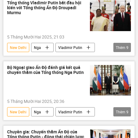
Vladimir Putin
Thế giới
Tổng thống Vladimir Putin bắt đầu hội
kiến với Tổng thống Ấn Độ Droupadi
Sergei Ryabkov
Chính trị
BRICS
Murmu
5 Tháng Mười Hai 2025, 21:03
New Delhi
Nga
Vladimir Putin
Thêm
9
Thế giới
Chính trị
Ấn Độ
Narendra Modi
quan hệ
hợp tác
Bộ Ngoại giao Ấn Độ đánh giá kết quả
chuyến thăm của Tổng thống Nga Putin
Yury Ushakov
Moskva
chuyến thăm
5 Tháng Mười Hai 2025, 20:36
New Delhi
Nga
Vladimir Putin
Thêm
9
thông tin
Thế giới
Chính trị
Ấn Độ
chuyến thăm
Chuyên gia: Chuyến thăm Ấn Độ của
Tổng thống Putin - động thái chiến lược