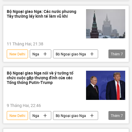
Chính sách
quan hệ quốc tế
BRICS
Sergei Shoigu
Trung Quốc
Bộ Ngoại giao Nga: Các nước phương
Tây thường lấy kinh tế làm vũ khí
hợp tác
11 Tháng Hai, 21:38
New Delhi
Nga
Bộ Ngoại giao Nga
Thêm
7
Donald Trump
Hoa Kỳ
Ấn Độ
Thế giới
Chính trị
phương Tây
Bộ Ngoại giao Nga nói về ý tưởng tổ
chức cuộc gặp thượng đỉnh của các
Kinh tế
Tổng thống Putin-Trump
9 Tháng Hai, 22:46
New Delhi
Nga
Bộ Ngoại giao Nga
Thêm
7
Hoa Kỳ
Donald Trump