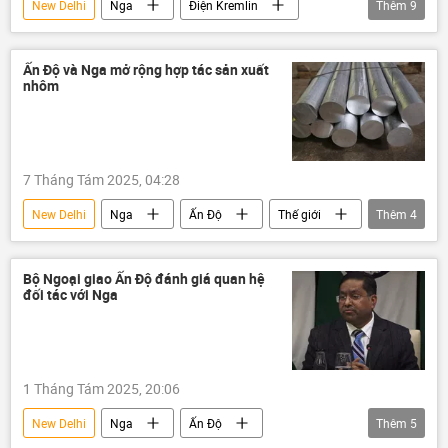
New Delhi
Nga
Điện Kremlin
Thêm
9
Vladimir Putin
Ấn Độ
quan hệ
thông tin
Thế giới
Chính trị
Ấn Độ và Nga mở rộng hợp tác sản xuất
nhôm
Donald Trump
Sergei Shoigu
hợp tác
7 Tháng Tám 2025, 04:28
New Delhi
Nga
Ấn Độ
Thế giới
Thêm
4
nhôm
hợp tác
sản xuất
Kinh tế
Bộ Ngoại giao Ấn Độ đánh giá quan hệ
đối tác với Nga
1 Tháng Tám 2025, 20:06
New Delhi
Nga
Ấn Độ
Thêm
5