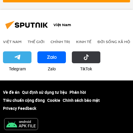
hợp tác
quan hệ quốc tế
Kinh tế
Việt Nam
VIỆT NAM
THẾ GIỚI
CHÍNH TRỊ
KINH TẾ
ĐỜI SỐNG XÃ HỘI
Telegram
Zalo
ТikТоk
Về đề án
Qui định sử dụng tư liệu
Phản hồi
Tiêu chuẩn cộng đồng
Cookie
Chính sách bảo mật
Privacy Feedback