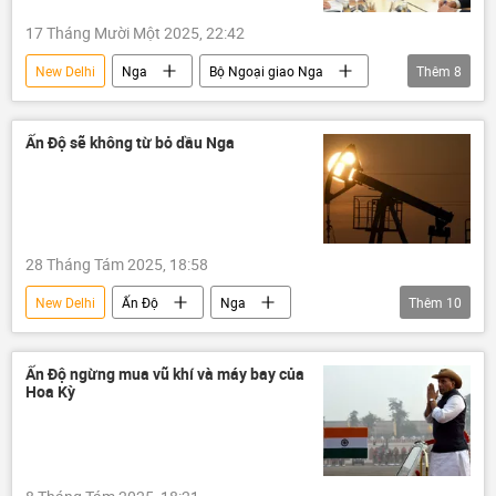
17 Tháng Mười Một 2025, 22:42
New Delhi
Nga
Bộ Ngoại giao Nga
Thêm
8
Sergey Lavrov
Vladimir Putin
thông tin
Thế giới
Chính trị
Ấn Độ sẽ không từ bỏ dầu Nga
Ấn Độ
chuyến thăm
Yury Ushakov
28 Tháng Tám 2025, 18:58
New Delhi
Ấn Độ
Nga
Thêm
10
Quan điểm-Ý kiến
chuyên gia
dầu mỏ
dầu khí
thuế
Ấn Độ ngừng mua vũ khí và máy bay của
Hoa Kỳ
trừng phạt
thương mại
Kinh tế
Donald Trump
Hoa Kỳ