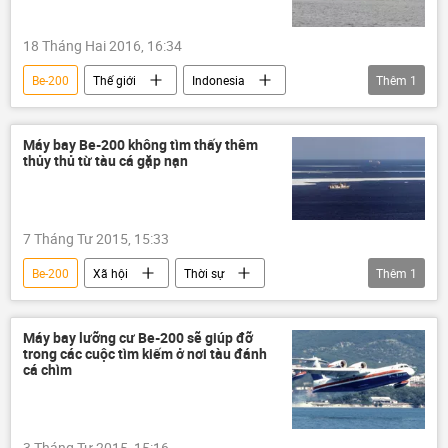
18 Tháng Hai 2016, 16:34
Be-200
Thế giới
Indonesia
Thêm
1
Liên bang Nga
Máy bay Be-200 không tìm thấy thêm
thủy thủ từ tàu cá gặp nạn
7 Tháng Tư 2015, 15:33
Be-200
Xã hội
Thời sự
Thêm
1
Biển Okhotsk
Máy bay lưỡng cư Be-200 sẽ giúp đỡ
trong các cuộc tìm kiếm ở nơi tàu đánh
cá chìm
3 Tháng Tư 2015, 15:16