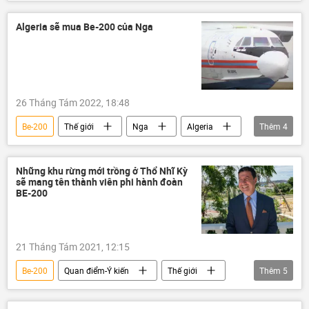
Hy Lạp
Nga
cháy
Cháy rừng
Video
Algeria sẽ mua Be-200 của Nga
26 Tháng Tám 2022, 18:48
Be-200
Thế giới
Nga
Algeria
Thêm
4
công nghệ
hợp tác
Quan điểm-Ý kiến
chuyên gia
Những khu rừng mới trồng ở Thổ Nhĩ Kỳ
sẽ mang tên thành viên phi hành đoàn
BE-200
21 Tháng Tám 2021, 12:15
Be-200
Quan điểm-Ý kiến
Thế giới
Thêm
5
Thổ Nhĩ Kỳ
Liên bang Nga