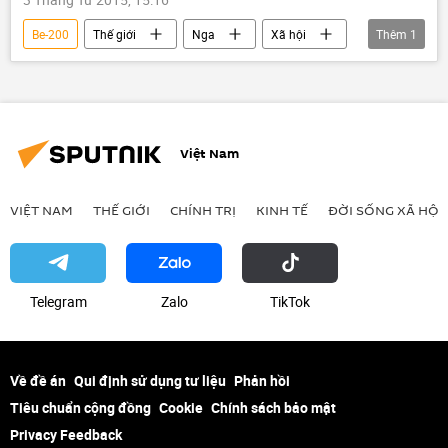
Be-200
Thế giới
Nga
Xã hội
Thêm
1
Thời sự
Việt Nam
VIỆT NAM
THẾ GIỚI
CHÍNH TRỊ
KINH TẾ
ĐỜI SỐNG XÃ HỘI
Telegram
Zalo
ТikТоk
Về đề án
Qui định sử dụng tư liệu
Phản hồi
Tiêu chuẩn cộng đồng
Cookie
Chính sách bảo mật
Privacy Feedback