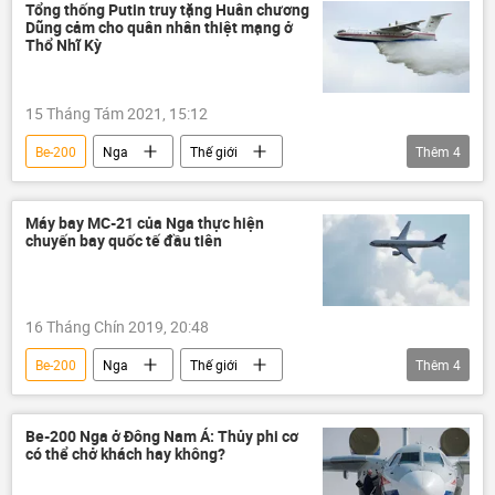
Trung Đông
Xã hội
Cháy rừng
Tổng thống Putin truy tặng Huân chương
Dũng cảm cho quân nhân thiệt mạng ở
Thổ Nhĩ Kỳ
15 Tháng Tám 2021, 15:12
Be-200
Nga
Thế giới
Thêm
4
Trung Đông
Vladimir Putin
Thổ Nhĩ Kỳ
Liên bang Nga
Máy bay MС-21 của Nga thực hiện
chuyến bay quốc tế đầu tiên
16 Tháng Chín 2019, 20:48
Be-200
Nga
Thế giới
Thêm
4
Liên bang Nga
Máy bay MC-21
SSJ-100
Su-35
Be-200 Nga ở Đông Nam Á: Thủy phi cơ
có thể chở khách hay không?