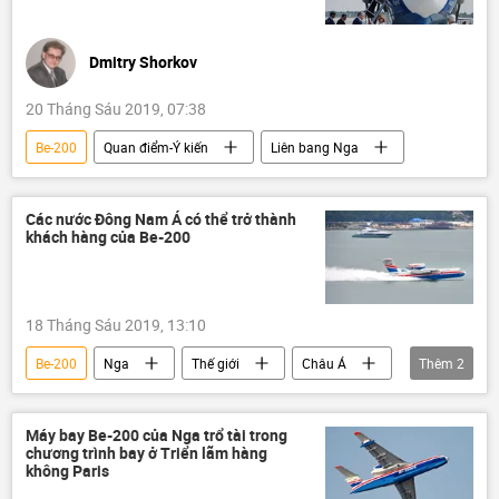
Dmitry Shorkov
20 Tháng Sáu 2019, 07:38
Be-200
Quan điểm-Ý kiến
Liên bang Nga
Các nước Đông Nam Á có thể trở thành
khách hàng của Be-200
18 Tháng Sáu 2019, 13:10
Be-200
Nga
Thế giới
Châu Á
Thêm
2
Liên bang Nga
Đông Nam Á
Máy bay Be-200 của Nga trổ tài trong
chương trình bay ở Triển lãm hàng
không Paris