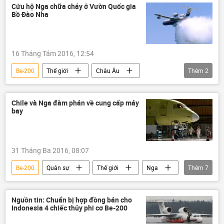
máy bay
Cứu hộ Nga chữa cháy ở Vườn Quốc gia
Bồ Đào Nha
16 Tháng Tám 2016, 12:54
Be-200
Thế giới
Châu Âu
Thêm
2
Liên bang Nga
Bồ Đào Nha
Chile và Nga đàm phán về cung cấp máy
bay
31 Tháng Ba 2016, 08:07
Be-200
Quân sự
Thế giới
Nga
Thêm
7
Kinh doanh
Liên bang Nga
Chile
SSJ100
MiG-29M
SU-30
Nguồn tin: Chuẩn bị hợp đồng bán cho
Indonesia 4 chiếc thủy phi cơ Be-200
Yak-130