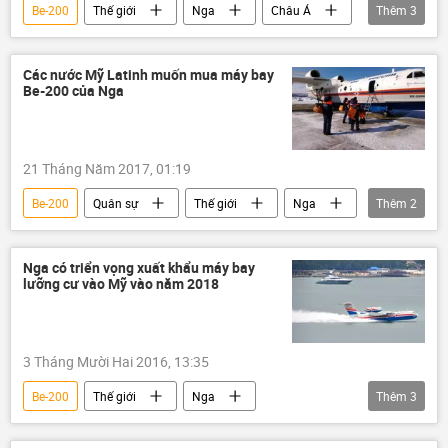
Be-200
Thế giới
Nga
Châu Á
Thêm
3
Indonesia
Liên bang Nga
Su-35
Các nước Mỹ Latinh muốn mua máy bay
Be-200 của Nga
21 Tháng Năm 2017, 01:19
Be-200
Quân sự
Thế giới
Nga
Thêm
2
Liên bang Nga
Mỹ Latinh
Nga có triển vọng xuất khẩu máy bay
lưỡng cư vào Mỹ vào năm 2018
3 Tháng Mười Hai 2016, 13:35
Be-200
Thế giới
Nga
Thêm
3
Liên bang Nga
hàng không