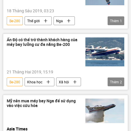
18 Tháng Sáu 2019, 03:23
Be-200
Thế giới
Nga
Thêm
1
Liên bang Nga
Ấn Độ có thể trở thành khách hàng của
máy bay lưỡng cư đa năng Be-200
21 Tháng Hai 2019, 15:19
Be-200
Khoa học
Xã hội
Thêm
2
Liên bang Nga
Ấn Độ
Mỹ nên mua máy bay Nga để sử dụng
vào việc cứu hỏa
Asia Times