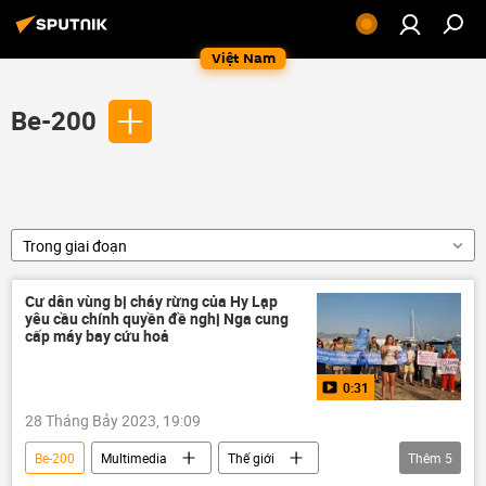
Việt Nam
Be-200
Trong giai đoạn
Cư dân vùng bị cháy rừng của Hy Lạp
yêu cầu chính quyền đề nghị Nga cung
cấp máy bay cứu hoả
0:31
28 Tháng Bảy 2023, 19:09
Be-200
Multimedia
Thế giới
Thêm
5